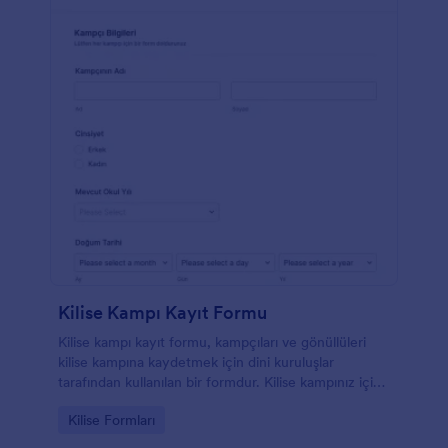
Kilise Kampı Kayıt Formu
Kilise kampı kayıt formu, kampçıları ve gönüllüleri
kilise kampına kaydetmek için dini kuruluşlar
tarafından kullanılan bir formdur. Kilise kampınız için
gereken iletişim bilgilerini ve kayıtları toplamak için
Go to Category:
Kilise Formları
online bir Kilise Kampı Kayıt Formu oluşturun, link
yoluyla paylaşın, web sitenize yerleştirin ya da