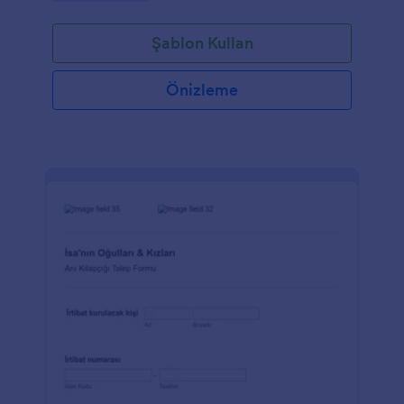
numarası, ilişki gibi acil durum bilgileri gibi kampçı
bilgilerini toplayabilirsiniz. Ayrıca, müşterileriniz
Şablon Kullan
sağlık veya davranış koşullarını, ilaç alerjilerini,
aktivite kısıtlamalarını açıklayabilir ve yaz kampı için
bu kayıt formu formatını kullanarak ödeme şeklini
Önizleme
seçebilirler.