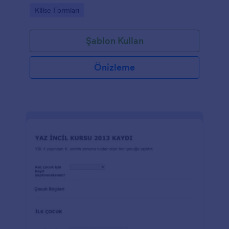
Go to Category:
Kilise Formları
Şablon Kullan
Önizleme