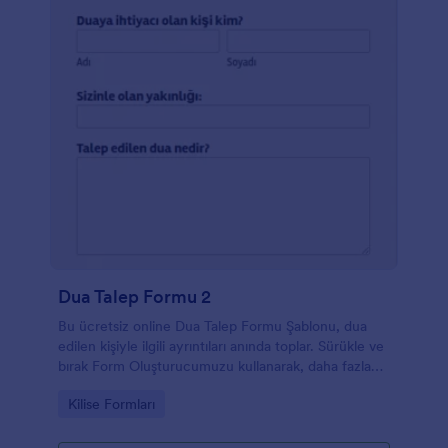
Dua Talep Formu 2
Bu ücretsiz online Dua Talep Formu Şablonu, dua
edilen kişiyle ilgili ayrıntıları anında toplar. Sürükle ve
bırak Form Oluşturucumuzu kullanarak, daha fazla
form alanı ekleyerek, tasarımı değiştirerek ve hatta
Go to Category:
Kilise Formları
kilise logonuzu yükleyerek bu Dua Talep Formunu
özelleştirebilirsiniz. Bir bağış düğmesi ekleyebilir, dua
talep formunuzu güvendiğiniz bir ödeme