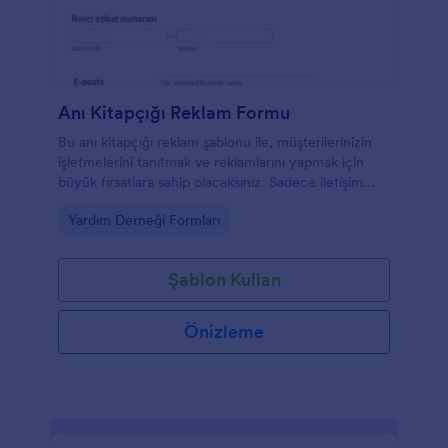
Anı Kitapçığı Reklam Formu
Bu anı kitapçığı reklam şablonu ile, müşterilerinizin
işletmelerini tanıtmak ve reklamlarını yapmak için
büyük fırsatlara sahip olacaksınız. Sadece iletişim
bilgilerini girmeleri ve anı reklamı boyutlarını
Go to Category:
Yardım Derneği Formları
seçmeleri gerekecektir. Bu form aynı zamanda anı
kitapçığını sattıktan hemen sonra ödeme almanızı
sağlayan entegre ödeme alanı ile birlikte gelir.
Şablon Kullan
Önizleme