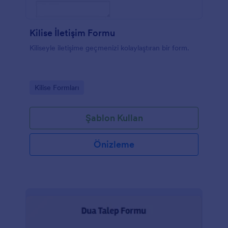
Kilise İletişim Formu
Kiliseyle iletişime geçmenizi kolaylaştıran bir form.
Go to Category:
Kilise Formları
Şablon Kullan
Önizleme