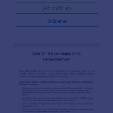
kampçıların Jotform Mobil Formlar uygulamasıyla
Şablon Kullan
hareket halindeyken de doldurulabilmesini
sağlayın!Online Kilise Kampı Kayıt Formunuzu
paylaşmadan önce form alanlarını
Önizleme
özelleştirdiğinizden ve kampına uyacak şekilde logo
veya arka plan fotoğrafı eklediğinizden emin olun.
Dilediğiniz yerden yanıtları toplamak için bu formu
Dropbox veya Google Drive ile de senkronize
edebilirsiniz! Kampçılarınızdan daha fazla bilgi
toplamak için hemen bugün ücretsiz Kilise Kampı
Kayıt Formumuza göz atın!