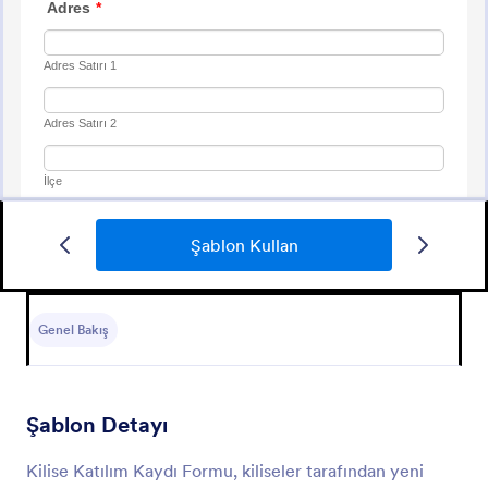
Şablon Kullan
Kilise Gonullu Formu
Kiliselere gönüllü alımında geniş kapsamlı bilgi
toplamak için kullanabilirsiniz
Genel Bakış
Go to Category:
Kilise Formları
Şablon Detayı
Şablon Kullan
Kilise Katılım Kaydı Formu, kiliseler tarafından yeni