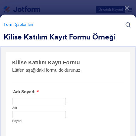
Diyalog başlangıcı
Ücretsiz Kaydol
Form Şablonları
Kilise Katılım Kayıt Formu Örneği
Form Şablonu Kategorileri
Form Şablonları
Kilise Formları
47 Şablon