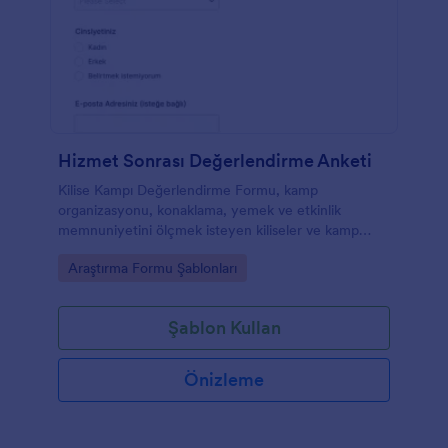
Hizmet Sonrası Değerlendirme Anketi
Kilise Kampı Değerlendirme Formu, kamp
organizasyonu, konaklama, yemek ve etkinlik
memnuniyetini ölçmek isteyen kiliseler ve kamp
koordinatörleri için katılımcı geribildirimlerini tek
Go to Category:
Araştırma Formu Şablonları
noktada toplar.
Şablon Kullan
Önizleme