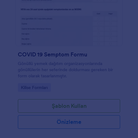
COVID 19 Semptom Formu
Gönüllü yemek dağıtım organizasyonlarında
gönüllülerin her seferinde doldurması gereken bir
form olarak tasarlanmıştır.
Go to Category:
Kilise Formları
Şablon Kullan
Önizleme