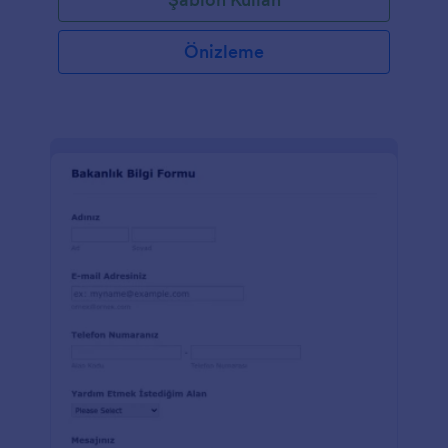
şablonu, katıldığınız kiliseye uyacak şekilde
özelleştirebilir, ardından formu web sitenize
yerleştirerek, bir bağlantıyla paylaşabilir veya imzalı
Önizleme
kayıt formlarını basılı olarak isteyebilirsiniz. Bu Kilise
Katılım Kayıt Formunu yeni bir arka plan seçerek
veya logonuzu ekleyerek özelleştirin. Hatta Form
Oluşturucumuzu kullanarak yeni üyelerinizden daha
fazla bilgi almak için formunuza yeni alanlar ekleyin.
100'den fazla ücretsiz entegrasyonumuzla, Box,
Google Drive, Salesforce ve daha fazlası gibi diğer
hesaplarınızla yanıtları senkronize edin!