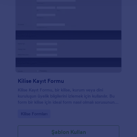
Kilise Kayıt Formu
Kilise Kayıt Formu, bir kilise, kurum veya dini
kuruluşun üyelik bilgilerini izlemek için kullanılır. Bu
form bir kilise için ideal form nasıl olmalı sorusunun
yanıtı olabilir. Bilgilerinizi forma doldurarak kayıt olun.
Go to Category:
Kilise Formları
Papaz veya piskopos gibi belirli bir pozisyona
başvurmak için ilgili seçeceği işaretlemeniz yeterli
olacaktır. Ücretsiz ve online Kilise Kayıt Formu
Şablon Kullan
şablonuyla kiliseniz için üyelik bilgilerini takip edin!