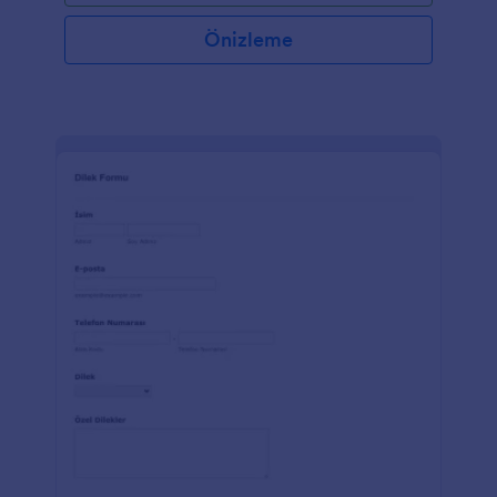
Özel alanlar veya entegrasyonlarla kiliseniz için
iletişim bilgilerini kolayca toplayın. Ücretsiz Form
Önizleme
Oluşturucu ile bu Kilise Kayıt Formunu ihtiyaçlarınıza
uyacak şekilde kolayca özelleştirebilirsiniz. Logonuzu
ekleyin, arka plan resimlerini değiştirin veya formu
tercih ettiğiniz renk şemasıyla özelleştirin. Toplanan
bilgileri diğer hesaplarınıza göndermek istiyorsanız,
Google Sheets, Dropbox ve Google Drive dahil
olmak üzere 100'den fazla güçlü uygulamayla
entegre edin! Hatta form yanıtlarınız ile deoplama
servisinizi bir tıkla senkronize edin. Verimliliğinizi
Kilise Kayıt Formu ile artırın.