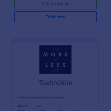
Şablon Kullan
sağlayıcısına entegre edebilirsiniz. Jotform,
aralarından seçim yapabileceğiniz Square, Stripe,
PayPal ve Authorize.Net dahil olmak üzere 30'dan
Önizleme
fazla ödeme ağ geçidi sunar. Özel formunuzu
kilisenizin web sitesinde yayınladıktan sonra, kiliseye
gidenler, kendileri veya başkaları için özel dua
isteklerini kolayca gönderebilirler.