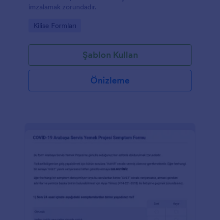
imzalamak zorundadır.
Go to Category:
Kilise Formları
Şablon Kullan
Önizleme