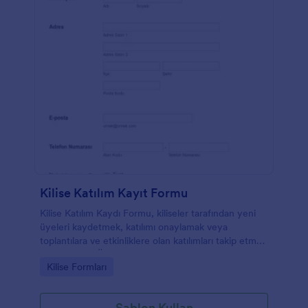
Kilise Katılım Kayıt Formu
Kilise Katılım Kaydı Formu, kiliseler tarafından yeni
üyeleri kaydetmek, katılımı onaylamak veya
toplantılara ve etkinliklere olan katılımları takip etmek
için kullanılır. Ücretsiz ve online olan Kilise Katılım
Go to Category:
Kilise Formları
Kaydı ile yeni üyeler kaydedebilir, katılımı
onaylayabilir ve mevcut üyelerin iletişim bilgilerini
güncellemeleri gibi bir seçenek sunabilirsiniz. Bu
Şablon Kullan