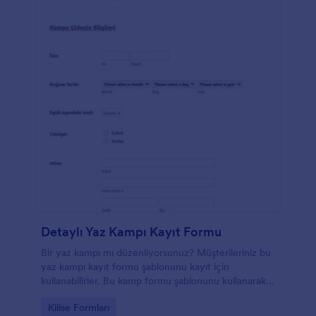
Detaylı Yaz Kampı Kayıt Formu
Bir yaz kampı mı düzenliyorsunuz? Müşterileriniz bu
yaz kampı kayıt formu şablonunu kayıt için
kullanabilirler. Bu kamp formu şablonunu kullanarak
isim, doğum tarihi, cinsiyet, adres ve isim, e-posta,
Go to Category:
Kilise Formları
numara gibi ebeveyn bilgileri ve kişinin adı, telefon