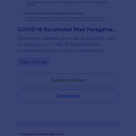
COVID 19 Sorumluluk İhlali Feragatnamesi
Düzenlenen etkinlikte görev alacak gönüllüler, tesisi
korumak için bu COVID-19 Sorumluluk İhlali
Feragatnamesi formunu bir kez doldurmalıdır.
Go to Category:
Kilise Formları
Şablon Kullan
Önizleme