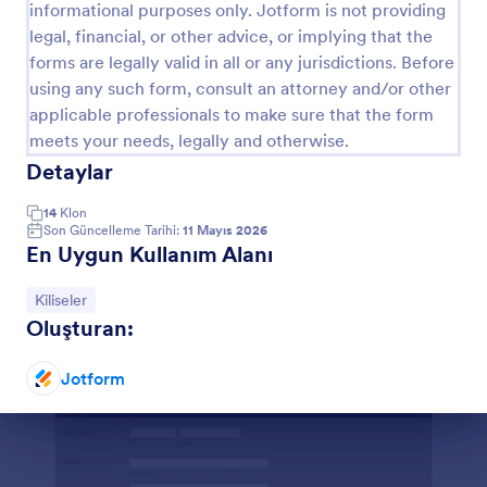
informational purposes only. Jotform is not providing
Vaftiz Davet Formu
legal, financial, or other advice, or implying that the
forms are legally valid in all or any jurisdictions. Before
Kiliselerin vaftiz etkinlikleri için davetli kaydını
using any such form, consult an attorney and/or other
tutabilecekleri, davetli listesini oluşturabilecekleri
form örneği.
applicable professionals to make sure that the form
meets your needs, legally and otherwise.
Go to Category:
Kilise Formları
Detaylar
14
Klon
Şablon Kullan
Son Güncelleme Tarihi:
11 Mayıs 2026
En Uygun Kullanım Alanı
Önizleme
Kategoriye git:
Kiliseler
Oluşturan:
Jotform
Diyalog sonu