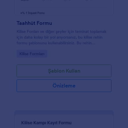
Taahhüt Formu
Kilise Fonları ve diğer şeyler için teminat toplamak
için daha kolay bir yol arıyorsanız, bu kilise rehin
formu şablonunu kullanabilirsiniz. Bu rehin
şablonuyla, teminat sahibinin bilgilerini teminat
Go to Category:
Kilise Formları
tutarıyla birlikte toplayabilirsiniz. Bu ücretsiz kilise
teminat formu şablonunu kullanın ve şimdi teminat
toplamaya başlayın!
Şablon Kullan
Önizleme