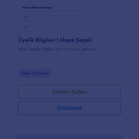
Üyelik Bilgileri 1 Hope Şapeli
kilise üyelik bilgileri için bir form şablonu.
Go to Category:
Kilise Formları
Şablon Kullan
Önizleme