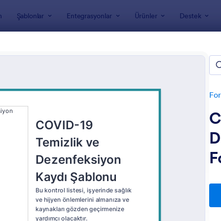
m
Şablonlar
Entegrasyonlar
Ürünler
Destek
nları
Sağlık Formları
avirüs Yanıt Formları
For
C
D
F
: COVID 19 Aşı Onam Formu
: C
Önizleme
Önizleme