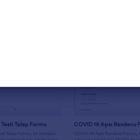
Şablon Kullan
Şablon Kullan
iletişim bilgilerini, sağlık bilgilerini
imzaları çevrimiçi olarak toplayabil
Saniyeler içinde özelleştirebilir, a
herhangi bir cihazdan yanıt topl
başlamak için paylaşabilir veya we
yerleştirebilirsiniz. Bu formu şab
sürükle ve bırak Form Oluşturucu
yalnızca birkaç tıklama ile logonu
ekleyerek ve yazı tiplerini ve renk
değiştirerek kuruluşunuza uyacak
özelleştirebilirsiniz. Ayrıca, Jotf
uyumluluğu sunar, böylece hassa
verilerinin HIPAA gereksinimlerin
: COVID 19 Testi Talep Formu
: C
Önizleme
Önizleme
güvenli bir şekilde saklanmasını
sağlayabilirsiniz. Çevrimiçi COVID
Personel ve Ziyaretçi Kayıt Formu 
formları ortadan kaldırın ve daha v
iletişim izleme sürecinin keyfini çı
Testi Talep Formu
COVID 19 Aşısı Randevu
ti Talep Formu, bir hastanın
COVID-19 Aşısı Randevu Formu, t
ti yaptırmak için kliniğe talep
çalışanları tarafından COVID-19 aş