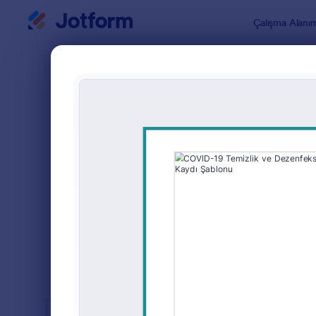
Diyalog başlangıcı
Çalışma Alanı
Form Şablo
Koron
SIRALA
Popüler
70 Şablon
FORM DÜZENİ
Klasik
TÜRLER
ENDÜSTRİLER
Reklam Formları
23