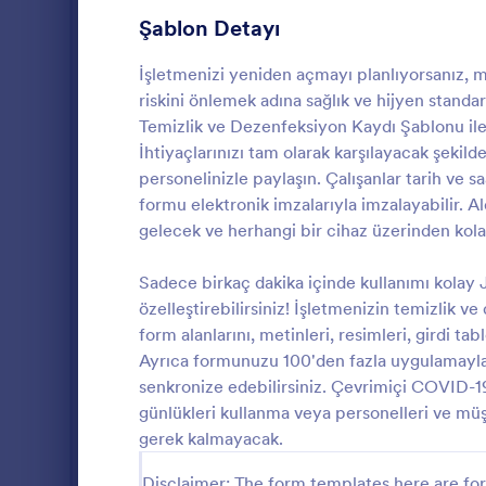
formunuzu kiş
Oyun Formları
22
Şablon Detayı
hasta bilgile
hesabınızı 
Sağlık Formları
881
İşletmenizi yeniden açmayı planlıyorsanız, m
yükselttiğin
riskini önlemek adına sağlık ve hijyen standa
yanıtlarını ka
Koronavirüs Yanıt Formları
70
PDF belgeleri
Temizlik ve Dezenfeksiyon Kaydı Şablonu ile 
indirebilir ve
İhtiyaçlarınızı tam olarak karşılayacak şekild
Bilgilendirilmiş Onam Formları
63
bırakın ve im
personelinizle paylaşın. Çalışanlar tarih ve sa
cihazdan Jot
COVID 19
Sağlık Anketleri ve Araştırma Formları
61
formu elektronik imzalarıyla imzalayabilir. A
sorunsuzca t
Bir COVID-19
gelecek ve herhangi bir cihaz üzerinden kol
Tıbbi Onam Formları
53
kliniklerin C
kaydolmalarınd
Sadece birkaç dakika içinde kullanımı kolay
Mental Health Forms
39
iletişim bilgi
özelleştirebilirsiniz! İşletmenizin temizlik v
Go to Cate
Koronavirüs
bir online C
form alanlarını, metinleri, resimleri, girdi ta
Sağlık Anketleri
toplayabilirs
32
duyduğunuz 
Ayrıca formunuzu 100'den fazla uygulamayla 
düzenleyin -
Sağlık Takip Formları
25
senkronize edebilirsiniz. Çevrimiçi COVID-1
gömün, bir li
günlükleri kullanma veya personelleri ve m
şirketinizdeki
Hasta Kayıt Formu Şablonları
22
gerek kalmayacak.
hastaların b
Hatta form y
Healthcare Assessment Forms
21
Disclaimer: The form templates here are for 