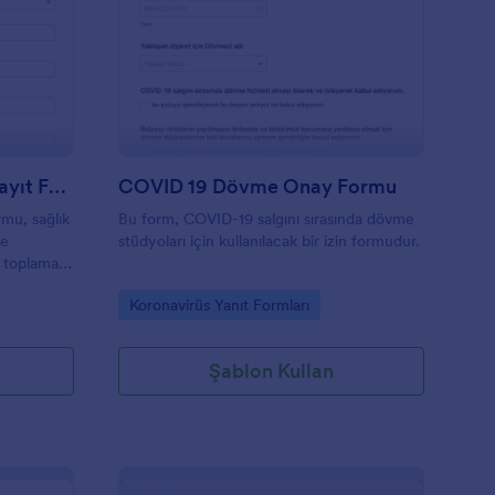
OVID 19 Aşama 1A Aşı Kayıt Formu
: COVID 19 Dövme O
Önizleme
COVID 19 Aşama 1A Aşı Kayıt Formu
COVID 19 Dövme Onay Formu
mu, sağlık
Bu form, COVID-19 salgını sırasında dövme
de
stüdyoları için kullanılacak bir izin formudur.
i toplamak
ruluş
Go to Category:
Koronavirüs Yanıt Formları
n sayısını
u form
ullanımı son
Şablon Kullan
lliğine
a zaman
eyin,
yin ve
a veya
birkaç