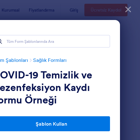
Kurumsal
Fiyatlandırma
Giriş
Ücretsiz Kaydol
m Şablonları
Sağlık Formları
OVID-19 Temizlik ve
ezenfeksiyon Kaydı
ormu Örneği
ovid 19 İzolasyon Sürecinin İnsan Yaşamındaki Etkisi
: Korona Test Randev
Önizleme
Şablon Kullan