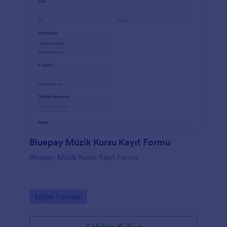
Bluepay Müzik Kursu Kayıt Formu
Bluepay Müzik Kursu Kayıt Formu
Go to Category:
Eğitim Formları
Şablon Kullan