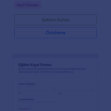
kurumlar için pratik bir form şablonudur.
Go to Category:
Kayıt Formları
Şablon Kullan
Önizleme