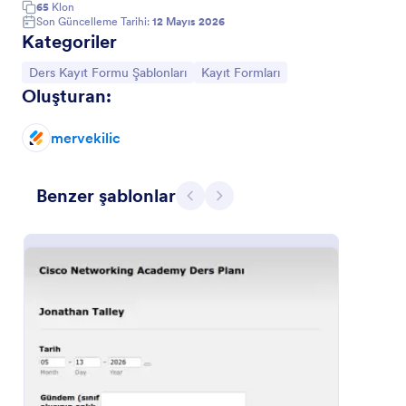
65
Klon
Son Güncelleme Tarihi:
12 Mayıs 2026
Üniversite Kayıt Formu
Kategoriler
Öğrencilerin kişisel bilgilerini, iletişim bilgilerini ve
Kategoriye git:
Kategoriye git:
Ders Kayıt Formu Şablonları
Kayıt Formları
özgeçmiş detaylarını vererek kolayca üniversite
Oluşturan:
başvurusu yapabilecekleri örnek bir kayıt formu.
Go to Category:
Eğitim Formları
mervekilic
Şablon Kullan
Benzer şablonlar
Geri
İleri
Önizleme