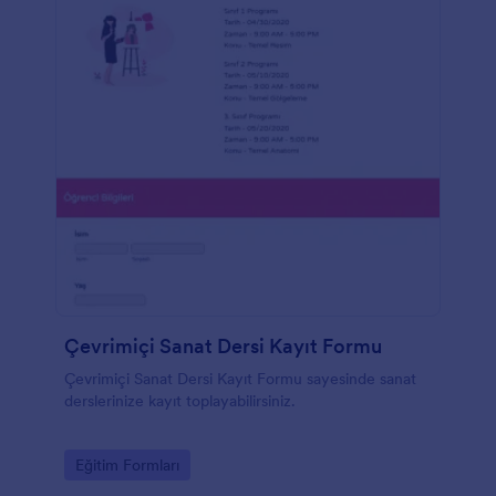
Çevrimiçi Sanat Dersi Kayıt Formu
Çevrimiçi Sanat Dersi Kayıt Formu sayesinde sanat
derslerinize kayıt toplayabilirsiniz.
Go to Category:
Eğitim Formları