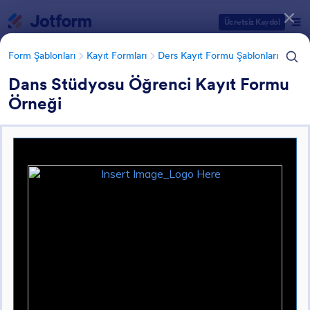
Diyalog başlangıcı
Ücretsiz Kaydol
Form Şablonları
Kayıt Formları
Ders Kayıt Formu Şablonları
Dans Stüdyosu Öğrenci Kayıt Formu
Örneği
Form Şablonu Kategorileri
Form Şablonları
Kayıt Formları
Ders Kayıt Formu Şablonları
Ders Kayıt Formu Şablonları
20 Şablon