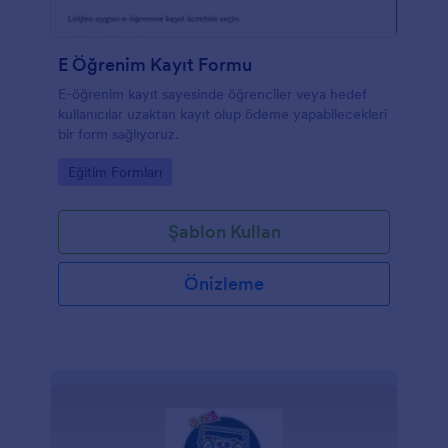
E Öğrenim Kayıt Formu
E-öğrenim kayıt sayesinde öğrenciler veya hedef
kullanıcılar uzaktan kayıt olup ödeme yapabilecekleri
bir form sağlıyoruz.
Go to Category:
Eğitim Formları
Şablon Kullan
Önizleme