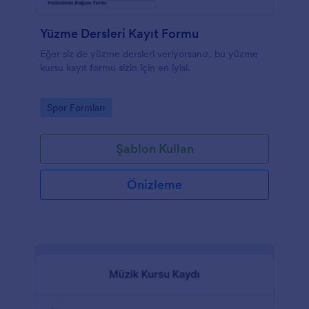
Yüzme Dersleri Kayıt Formu
Eğer siz de yüzme dersleri veriyorsanız, bu yüzme
kursu kayıt formu sizin için en iyisi.
Go to Category:
Spor Formları
Şablon Kullan
Önizleme