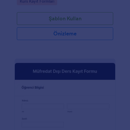
Go to Category:
Kurs Kayıt Formları
Şablon Kullan
Önizleme