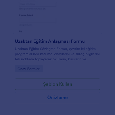
Uzaktan Eğitim Anlaşması Formu
Uzaktan Eğitim Sözleşme Formu, çevrim içi eğitim
programlarında katılımcı onaylarını ve süreç bilgilerini
tek noktada toplayarak okulların, kursların ve
eğitmenlerin veri toplama sürecini düzenlemesine
Go to Category:
Onay Formları
yardımcı olur.
Şablon Kullan
Önizleme