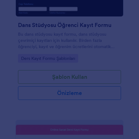
Dans Stüdyosu Öğrenci Kayıt Formu
Bu dans stüdyosu kayıt formu, dans stüdyosu
çevrimiçi kayıtları için kullanılır. Birden fazla
öğrenciyi, kayıt ve öğrenim ücretlerini otomatik
hesaplama ile destekler. Bu formu, öğrencilerinize
Go to Category:
Ders Kayıt Formu Şablonları
ebeveynlerin adı, e-posta, telefon, adres, acil durum
iletişimi, öğrencinin adı, doğum tarihi, yaş, notlar, e-
posta, telefon gibi bilgileri kolayca almak için
Şablon Kullan
kullanabilirsiniz. Ayrıca, bu dans sınıfı kayıt formu
şablonu şart ve koşullarınızı içerir ve ebeveynler
onları kontrol edebilir ve kabul edebilir.
Önizleme