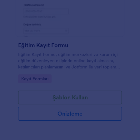
Eğitim Kayıt Formu
Eğitim Kayıt Formu, eğitim merkezleri ve kurum içi
eğitim düzenleyen ekiplerin online kayıt almasını,
katılımcıları planlamasını ve Jotform ile veri toplama
sürecini tek yerden yönetmesini kolaylaştırır.
Go to Category:
Kayıt Formları
Şablon Kullan
Önizleme