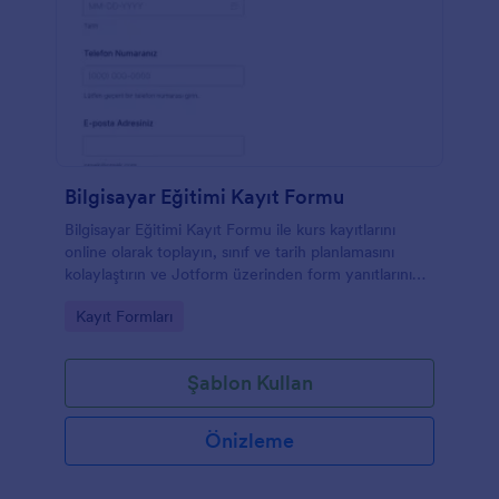
Bilgisayar Eğitimi Kayıt Formu
Bilgisayar Eğitimi Kayıt Formu ile kurs kayıtlarını
online olarak toplayın, sınıf ve tarih planlamasını
kolaylaştırın ve Jotform üzerinden form yanıtlarını
tek yerden yöneterek veri toplama sürecinizi
Go to Category:
Kayıt Formları
hızlandırın.
Şablon Kullan
Önizleme