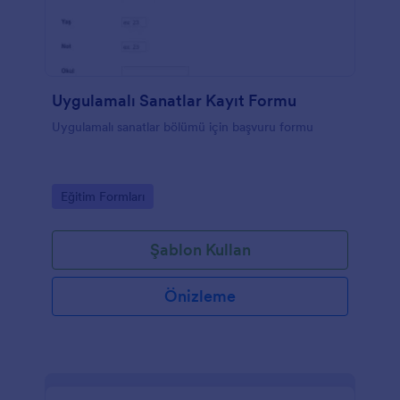
Uygulamalı Sanatlar Kayıt Formu
Uygulamalı sanatlar bölümü için başvuru formu
Go to Category:
Eğitim Formları
Şablon Kullan
Önizleme