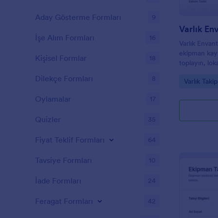
Aday Gösterme Formları
9
İşe Alım Formları
16
Varlık Envant
ekipman kayı
Kişisel Formlar
18
toplayın, lok
düzenleyin, v
Dilekçe Formları
8
Go to Cate
Varlık Taki
ve form yanı
Oylamalar
17
Quizler
35
Fiyat Teklif Formları
64
Tavsiye Formları
10
İade Formları
24
Feragat Formları
42