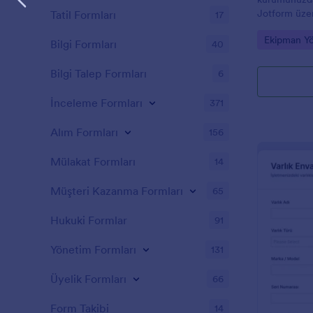
Jotform üzer
Tatil Formları
17
yönetin, zim
Go to Cate
Ekipman Yö
edin, form ya
Bilgi Formları
40
Bilgi Talep Formları
6
İnceleme Formları
371
Alım Formları
156
Mülakat Formları
14
Müşteri Kazanma Formları
65
Hukuki Formlar
91
Yönetim Formları
131
Üyelik Formları
66
Form Takibi
14