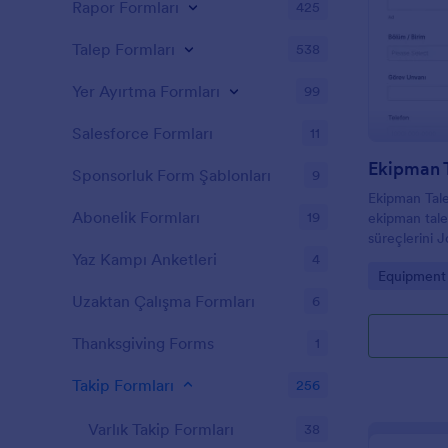
Rapor Formları
425
Talep Formları
538
Yer Ayırtma Formları
99
Salesforce Formları
11
Sponsorluk Form Şablonları
9
Ekipman Tale
Abonelik Formları
19
ekipman talep
süreçlerini J
veri toplama 
Yaz Kampı Anketleri
4
Go to Cate
Equipment
işler ve bilgi 
Uzaktan Çalışma Formları
6
Thanksgiving Forms
1
Takip Formları
256
Varlık Takip Formları
38