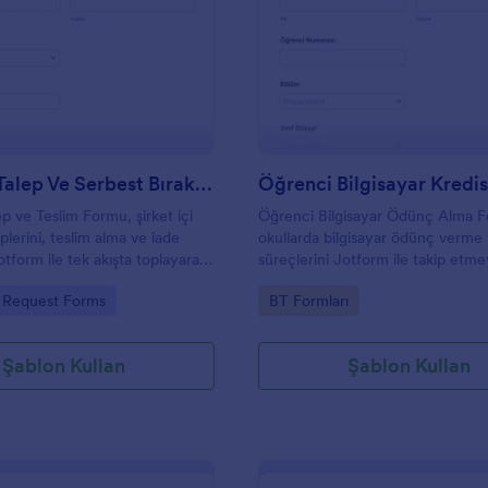
: Ekipman Talep Ve Serbest Bırakma Formu
: Ö
Önizleme
Önizleme
Ekipman Talep Ve Serbest Bırakma Formu
p ve Teslim Formu, şirket içi
Öğrenci Bilgisayar Ödünç Alma 
lerini, teslim alma ve iade
okullarda bilgisayar ödünç verme 
otform ile tek akışta toplayarak
süreçlerini Jotform ile takip etm
ve takip işlemlerini depo, idari
yardımcı olur ve cihaz teslimlerini
gory:
Go to Category:
 Request Forms
BT Formları
işlem ekipleri için kolaylaştırır.
veri toplama ile yönetmek isteyen
için uygundur.
Şablon Kullan
Şablon Kullan