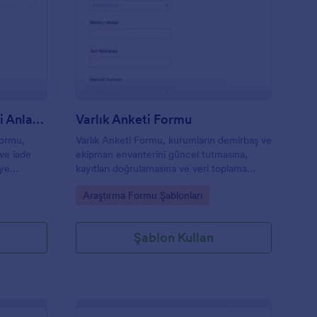
ğrenci Bilgisayar Kredisi Anlaşması Formu 🎓💻
: Varlık Anketi Formu
Önizleme
Öğrenci Bilgisayar Kredisi Anlaşması Formu 🎓💻
Varlık Anketi Formu
Formu,
Varlık Anketi Formu, kurumların demirbaş ve
ve iade
ekipman envanterini güncel tutmasına,
eye
kayıtları doğrulamasına ve veri toplama
 düzenli
sürecini Jotform ile tek noktadan
Go to Category:
Araştırma Formu Şablonları
 birimler
yönetmesine yardımcı olur.
Şablon Kullan