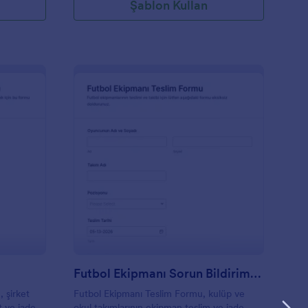
Şablon Kullan
arlık Doğrulama Anketi
: Futbol Ekipmanı Sor
Önizleme
Futbol Ekipmanı Sorun Bildirimi Formu
 şirket
Futbol Ekipmanı Teslim Formu, kulüp ve
 ve iade
okul takımlarının ekipman teslim ve iade