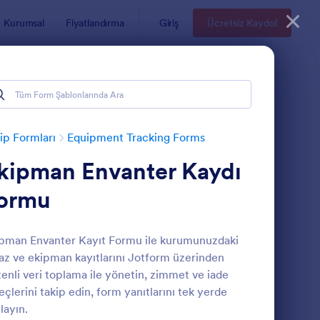
Kurumsal
Fiyatlandırma
Giriş
Ücretsiz Kaydol
ip Formları
Equipment Tracking Forms
kipman Envanter Kaydı
ormu
pman Envanter Kayıt Formu ile kurumunuzdaki
az ve ekipman kayıtlarını Jotform üzerinden
eri Dönüşüm Eşyası İade Formu
: Alım Envanteri Form
Önizleme
enli veri toplama ile yönetin, zimmet ve iade
eçlerini takip edin, form yanıtlarını tek yerde
layın.