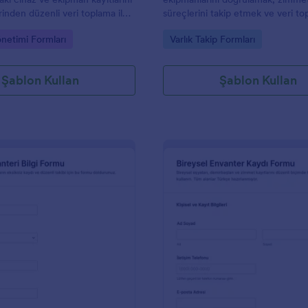
inden düzenli veri toplama ile
süreçlerini takip etmek ve veri t
met ve iade süreçlerini takip
kayıtlarını tek yerde yönetmek is
gory:
Go to Category:
netimi Formları
Varlık Takip Formları
nıtlarını tek yerde toplayın.
ekipler için pratik bir form şablon
Şablon Kullan
Şablon Kullan
: Varlık Envanteri Bilgi Kaydı Formu
: K
Önizleme
Önizleme