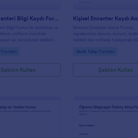
Varlık Envanteri Bilgi Kaydı Formu
Kişisel Envanter Kaydı An
eri Bilgi Formu ile demirbaş ve
Bireysel Envanter Kaydı Formu,
tlarını Jotform üzerinde
eşyalarınızın durum, konum, tesli
asyon ve sorumluluk takibini
takibini tek noktada toplayarak dü
eri toplama sürecini hızlandırın
toplama ve form yanıtı yönetimi
gory:
Go to Category:
p Formları
Varlık Takip Formları
tlarını tek yerden yönetin.
isteyen kişi ve ekipler için idealdir
Şablon Kullan
Şablon Kullan