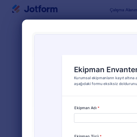
Diyalog başlangıcı
Çalışma Alanı
Form Şablo
Equi
SIRALA
Popüler
21 Şablon
FORM DÜZENİ
Klasik
TÜRLER
Sipariş Formları
689
Kayıt Formları
570