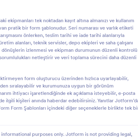
: Ekipman Envanter Formu
: Y
Önizleme
Önizleme
 ekipmanları tek noktadan kayıt altına almanızı ve kullanım
an pratik bir form şablonudur. Seri numarası ve varlık etiketi
karışmasını önlerken, teslim tarihi ve iade tarihi alanlarıyla
 üretim alanları, teknik servisler, depo ekipleri ve saha çalışanı
eri dönüşlerin izlenmesi ve ekipman durumunun düzenli kontrolü
Envanter Formu
r, sorumlulukları netleştirir ve veri toplama sürecini daha düzenli
nter Formu ile işletmenizdeki
Varlık Faaliyet Formu ile envanter
irbaş kayıtlarını tek merkezde
hareketlerini ve sorumluluk kayıtla
pman takibini kolaylaştırın ve
merkezde toplayın, ekiplerin tesli
tirmeyen form oluşturucu üzerinden hızlıca uyarlayabilir,
inden form yanıtlarını düzenli
kullanım ve iade süreçlerini Jotf
niden sıralayabilir ve kurumunuza uygun bir görünüm
gory:
Go to Category:
p Formları
Varlık Takip Formları
tin.
üzerinden düzenli şekilde takip e
narım ihtiyacı işaretlendiğinde ek açıklama isteyebilir, e-posta
sağlayın.
e ilgili kişileri anında haberdar edebilirsiniz. Yanıtlar Jotform’d
Şablon Kullan
Şablon Kullan
form Form Şablonları içindeki diğer seçeneklerle birlikte tek bi
informational purposes only. Jotform is not providing legal,