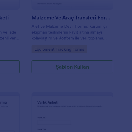
keti
Malzeme Ve Araç Transferi Formu
Alet ve Malzeme Devir Formu, kurum içi
m ve iade
ekipman teslimlerini kayıt altına almayı
zenli veri
kolaylaştırır ve Jotform ile veri toplama
 yapmak
sürecini tek merkezde yönetmek isteyen
Go to Category:
Equipment Tracking Forms
.
depo, saha ve bakım ekiplerine uygundur.
Şablon Kullan