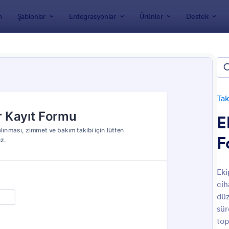
m
Şablonlar
Entegrasyonlar
Ürünler
Destek
nları
Takip Formları
Equipment Tracking Forms
pment Tracking Forms
Tak
E
F
Eki
cih
: Bilgisayar Teslim Alma Formu
: G
Önizleme
Önizleme
düz
sür
top