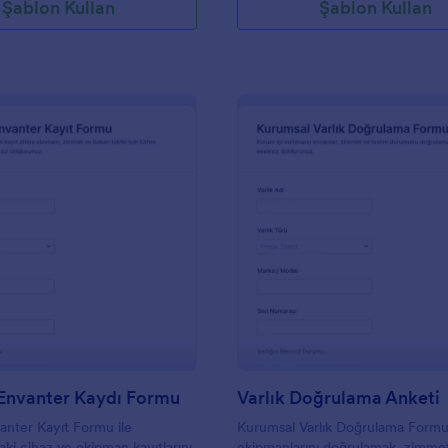
Şablon Kullan
Şablon Kullan
: Ekipman Envanter Kaydı Formu
: V
Önizleme
Önizleme
Envanter Kaydı Formu
Varlık Doğrulama Anketi
nter Kayıt Formu ile
Kurumsal Varlık Doğrulama Formu,
i cihaz ve ekipman kayıtlarını
ekipmanlarını doğrulamak, zimmet