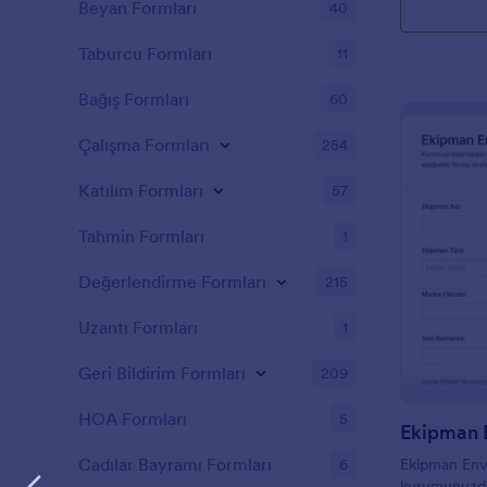
Beyan Formları
40
Taburcu Formları
11
Bağış Formları
60
Çalışma Formları
254
Katılım Formları
57
Tahmin Formları
1
Değerlendirme Formları
215
Uzantı Formları
1
Geri Bildirim Formları
209
HOA Formları
5
Ekipman 
Cadılar Bayramı Formları
6
Ekipman Enva
kurumunuzdak