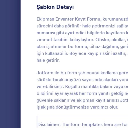
Üye Kayıt Formları
Şablon Detayı
53
Oy Formları
22
Ekipman Envanter Kayıt Formu, kurumunuzdaki
sürecini daha görünür hale getirmenizi sağlay
Özet Formları
17
numarası gibi ayırt edici bilgilerle kayıtların 
zimmet takibini kolaylaştırır. Ofisler, okullar,
Onay Formları
89
olan işletmeler bu formu; cihaz dağıtımı, g
Ekipman 
için kullanabilir. Böylece kayıp riskini azaltı
Değerlendirme Formları
104
Ekipman Enva
hale getirir.
cihaz ve dem
Katılım Formları
12
toplayın, eki
Jotform ile bu form şablonunu kodlama gerek
Jotform üzer
Denetim
78
sürükle-bırak arayüzü sayesinde alanları ye
Go to Cate
Varlık Taki
biçimde yöne
verebilirsiniz. Koşullu mantıkla bakım veya o
Yetkilendirme Formları
67
bildirimi ayarlayarak her form yanıtı geldiğind
güvenle saklanır ve ekipman kayıtlarınızı Jot
Ödül Formları
17
iş akışına dönüştürmenize yardımcı olur.
Efsane Cuma Formları
3
Disclaimer: The form templates here are for 
Hesaplama Formları
15