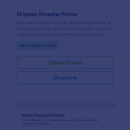
Ekipman Envanter Formu
Ekipman Envanter Formu ile işletmenizdeki cihaz ve
demirbaş kayıtlarını tek merkezde toplayın, ekipman
takibini kolaylaştırın ve Jotform üzerinden form
yanıtlarını düzenli biçimde yönetin.
Go to Category:
Varlık Takip Formları
Şablon Kullan
Önizleme