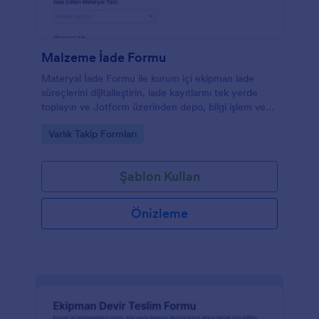
Malzeme İade Formu
Materyal İade Formu ile kurum içi ekipman iade
süreçlerini dijitalleştirin, iade kayıtlarını tek yerde
toplayın ve Jotform üzerinden depo, bilgi işlem veya
operasyon ekipleri için takip edilebilir bir süreç
Go to Category:
Varlık Takip Formları
oluşturun.
Şablon Kullan
Önizleme