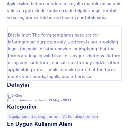
ilgili kişileri haberdar edebilir, koşullu mantık kullanarak
Geri Dönüşüm Eşyası İade Formu
yalnızca gerekli durumlarda iade bilgilerini gösterebilir
ve süreçlerinizi tek bir noktadan yönetebilirsiniz.
Zimmet İade Formu, kurumsal eşya ve ekipman iade
süreçlerini kayıt altına alarak depo ve idari ekiplerin
veri toplama ve form yanıtı takibini tek merkezden
Disclaimer: The form templates here are for
yürütmesine yardımcı olur.
Go to Category:
İdari Formlar
informational purposes only. Jotform is not providing
legal, financial, or other advice, or implying that the
forms are legally valid in all or any jurisdictions. Before
Şablon Kullan
using any such form, consult an attorney and/or other
applicable professionals to make sure that the form
Önizleme
meets your needs, legally and otherwise.
Detaylar
0
Klon
Son Güncelleme Tarihi:
13 Mayıs 2026
Kategoriler
Kategoriye git:
Kategoriye git:
Equipment Tracking Forms
Varlık Takip Formları
En Uygun Kullanım Alanı