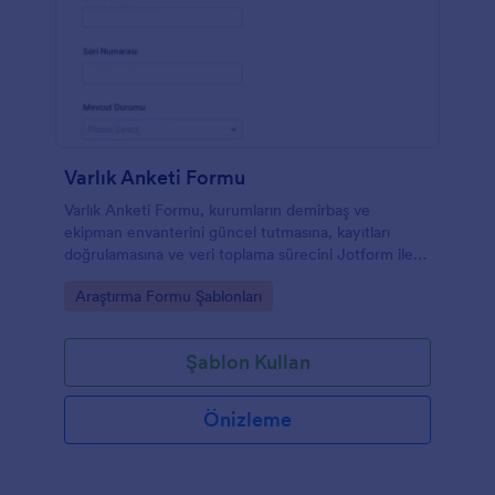
Varlık Anketi Formu
Varlık Anketi Formu, kurumların demirbaş ve
ekipman envanterini güncel tutmasına, kayıtları
doğrulamasına ve veri toplama sürecini Jotform ile
tek noktadan yönetmesine yardımcı olur.
Go to Category:
Araştırma Formu Şablonları
Şablon Kullan
Önizleme