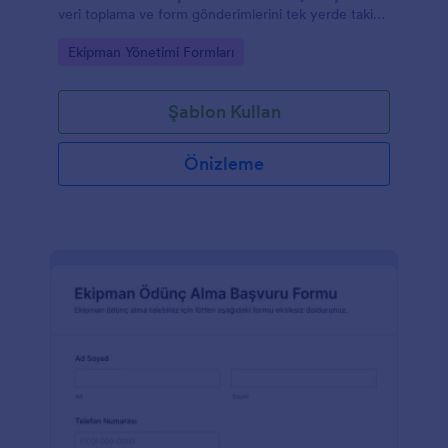
veri toplama ve form gönderimlerini tek yerde takip
etmek isteyen ekipler için uygundur.
Go to Category:
Ekipman Yönetimi Formları
Şablon Kullan
Önizleme