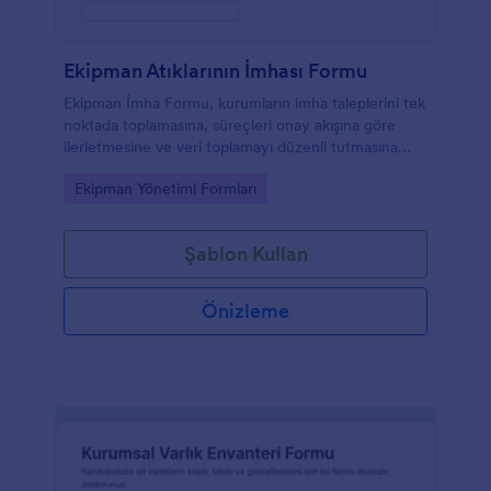
Ekipman Atıklarının İmhası Formu
Ekipman İmha Formu, kurumların imha taleplerini tek
noktada toplamasına, süreçleri onay akışına göre
ilerletmesine ve veri toplamayı düzenli tutmasına
yardımcı olur.
Go to Category:
Ekipman Yönetimi Formları
Şablon Kullan
Önizleme