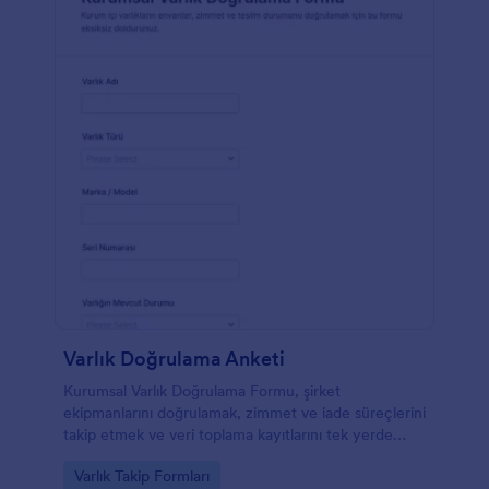
Varlık Doğrulama Anketi
Kurumsal Varlık Doğrulama Formu, şirket
ekipmanlarını doğrulamak, zimmet ve iade süreçlerini
takip etmek ve veri toplama kayıtlarını tek yerde
yönetmek isteyen ekipler için pratik bir form
Go to Category:
Varlık Takip Formları
şablonudur.