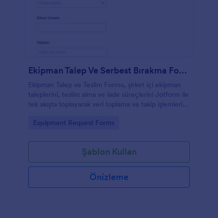
Ekipman Talep Ve Serbest Bırakma Formu
Ekipman Talep ve Teslim Formu, şirket içi ekipman
taleplerini, teslim alma ve iade süreçlerini Jotform ile
tek akışta toplayarak veri toplama ve takip işlemlerini
depo, idari işler ve bilgi işlem ekipleri için kolaylaştırır.
Go to Category:
Equipment Request Forms
Şablon Kullan
Önizleme