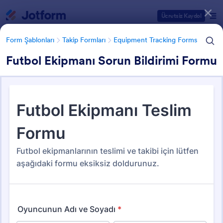
Diyalog başlangıcı
Ücretsiz Kaydol
Form Şablonları
Takip Formları
Equipment Tracking Forms
Futbol Ekipmanı Sorun Bildirimi Formu
Form Şablonu Kategorileri
Form Şablonları
Takip Formları
Equipment Tracking Forms
Equipment Tracking Forms
21 Şablon