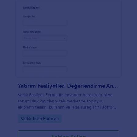
Yatırım Faaliyetleri Değerlendirme Anketi
Varlık Faaliyet Formu ile envanter hareketlerini ve
sorumluluk kayıtlarını tek merkezde toplayın,
ekiplerin teslim, kullanım ve iade süreçlerini Jotform
üzerinden düzenli şekilde takip etmesini sağlayın.
Go to Category:
Varlık Takip Formları
Şablon Kullan