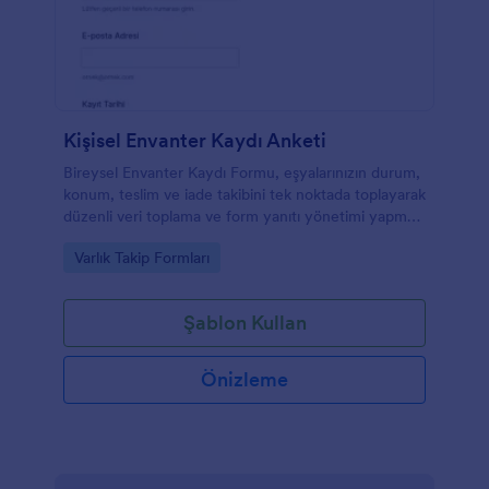
Kişisel Envanter Kaydı Anketi
Bireysel Envanter Kaydı Formu, eşyalarınızın durum,
konum, teslim ve iade takibini tek noktada toplayarak
düzenli veri toplama ve form yanıtı yönetimi yapmak
isteyen kişi ve ekipler için idealdir.
Go to Category:
Varlık Takip Formları
Şablon Kullan
Önizleme