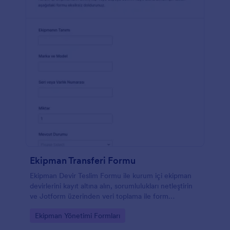
Ekipman Transferi Formu
Ekipman Devir Teslim Formu ile kurum içi ekipman
devirlerini kayıt altına alın, sorumlulukları netleştirin
ve Jotform üzerinden veri toplama ile form
yanıtlarını düzenli şekilde yönetin.
Go to Category:
Ekipman Yönetimi Formları