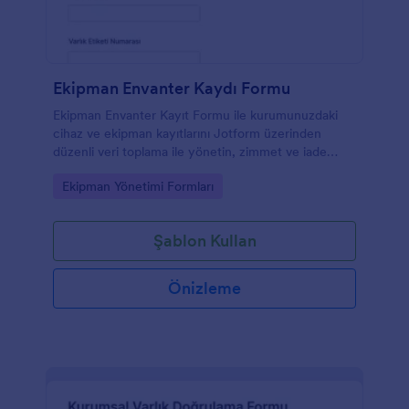
Ekipman Envanter Kaydı Formu
Ekipman Envanter Kayıt Formu ile kurumunuzdaki
cihaz ve ekipman kayıtlarını Jotform üzerinden
düzenli veri toplama ile yönetin, zimmet ve iade
süreçlerini takip edin, form yanıtlarını tek yerde
Go to Category:
Ekipman Yönetimi Formları
toplayın.
Şablon Kullan
Önizleme