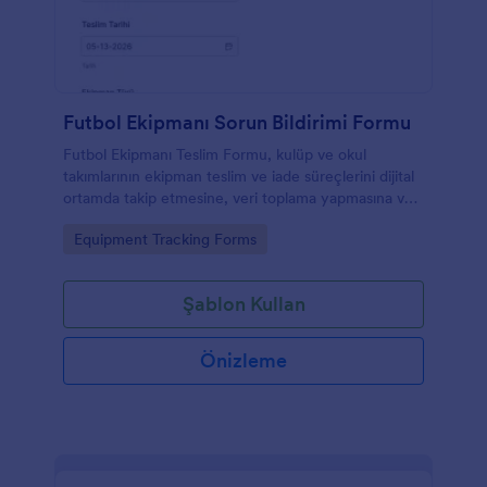
Futbol Ekipmanı Sorun Bildirimi Formu
Futbol Ekipmanı Teslim Formu, kulüp ve okul
takımlarının ekipman teslim ve iade süreçlerini dijital
ortamda takip etmesine, veri toplama yapmasına ve
form yanıtlarını düzenli biçimde yönetmesine
Go to Category:
Equipment Tracking Forms
yardımcı olur.
Şablon Kullan
Önizleme