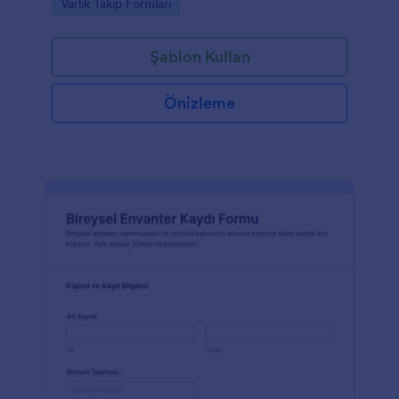
Go to Category:
Varlık Takip Formları
Şablon Kullan
Önizleme