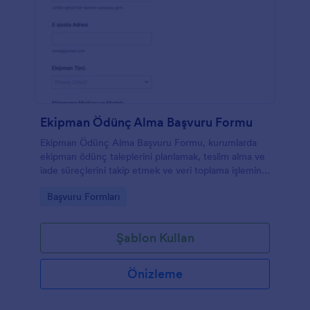
Ekipman Ödünç Alma Başvuru Formu
Ekipman Ödünç Alma Başvuru Formu, kurumlarda
ekipman ödünç taleplerini planlamak, teslim alma ve
iade süreçlerini takip etmek ve veri toplama işlemini
Jotform üzerinden tek noktada yönetmek isteyen
Go to Category:
Başvuru Formları
ekipler için hazırlanmış bir form şablonudur.
Şablon Kullan
Önizleme