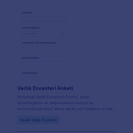
Varlık Envanteri Anketi
Kurumsal Varlık Envanteri Formu, şirket
demirbaşlarını ve ekipmanlarını konum ve
sorumlularıyla kayıt altına alarak veri toplama ve takip
süreçlerini tek noktadan yürütmek isteyen ekipler
Go to Category:
Varlık Takip Formları
için idealdir.