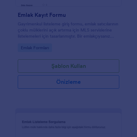
Emlak Kayıt Formu
Gayrimenkul listeleme giriş formu, emlak satıcılarının
çoklu mülklerini açık artırma için MLS servislerine
listelemeleri için tasarlanmıştır. Bir emlakçıysanız
veya işletmeniz bu tür bir hizmet sunuyorsa, bu MLS
Go to Category:
Emlak Formları
giriş formu, satıcılardan gayrimenkullerin
toplanmasını artırmaya yardımcı olur. Satıcılar,
masaüstü, akıllı telefonlar veya tabletler gibi herhangi
Şablon Kullan
bir cihazı kullanarak bu MLS formunu kolayca
doldurabilir ve mülk bilgileri, tasarım ve yapım ve
satıcının bilgileri gibi sorular sorabilir. Bu emlak girişi
Önizleme
formunu kullanın ve daha fazla satıcı çekmek için
özelleştirin.