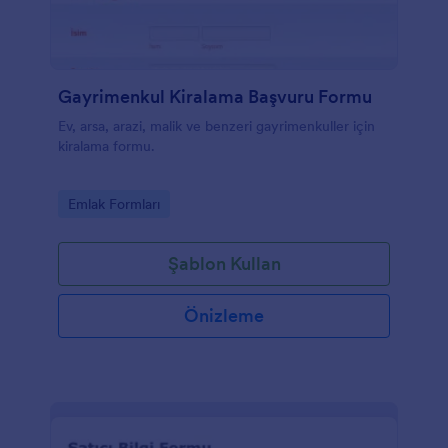
Gayrimenkul Kiralama Başvuru Formu
Ev, arsa, arazi, malik ve benzeri gayrimenkuller için
kiralama formu.
Go to Category:
Emlak Formları
Şablon Kullan
Önizleme