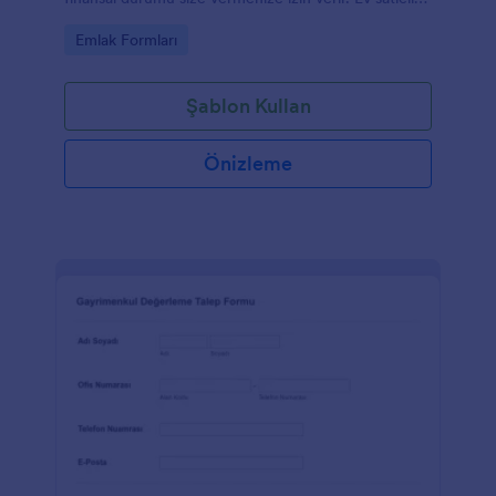
ve emlak için.
Go to Category:
Emlak Formları
Şablon Kullan
Önizleme