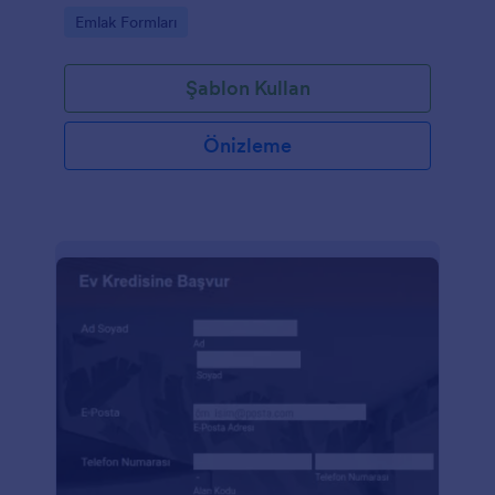
Go to Category:
Emlak Formları
Şablon Kullan
Önizleme