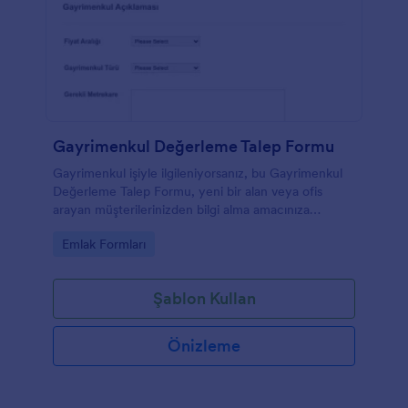
Gayrimenkul Değerleme Talep Formu
Gayrimenkul işiyle ilgileniyorsanız, bu Gayrimenkul
Değerleme Talep Formu, yeni bir alan veya ofis
arayan müşterilerinizden bilgi alma amacınıza
uygundur. Bu mülk değerleme şablonu,
Go to Category:
Emlak Formları
sağlayacakları mülk açıklamasına dayalı olarak
müşterilere teklifler göndermenize yardımcı
olacaktır. Bu ticari gayrimenkul değerlendirme talep
Şablon Kullan
formu ile birkaç mülk türü sunabilir ve müşterilerinize
kişisel veya ticari kullanımları için en iyi alanı
sunabilirsiniz. Bu form sadece yer kiralamak için
Önizleme
değil, aynı zamanda devlet işletmeleri için sorular
sormak ve olası satışlar oluşturmak için kullanılabilir.