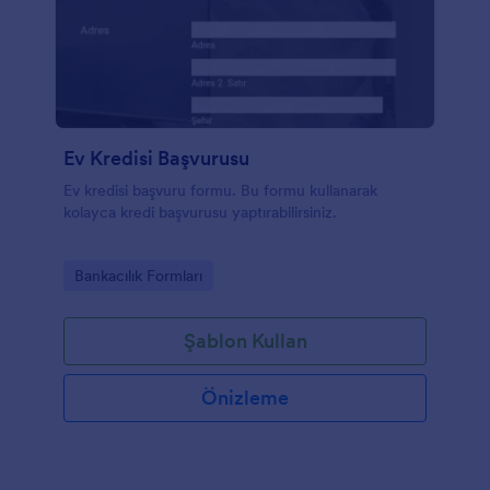
Ev Kredisi Başvurusu
Ev kredisi başvuru formu. Bu formu kullanarak
kolayca kredi başvurusu yaptırabilirsiniz.
Go to Category:
Bankacılık Formları
Şablon Kullan
Önizleme