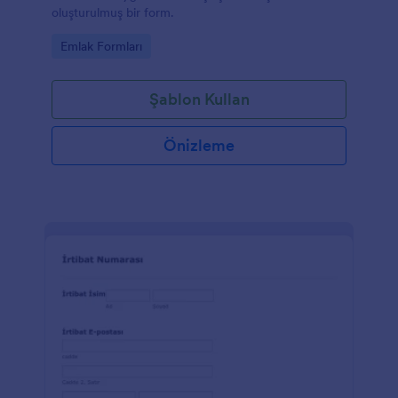
oluşturulmuş bir form.
Go to Category:
Emlak Formları
Şablon Kullan
Önizleme