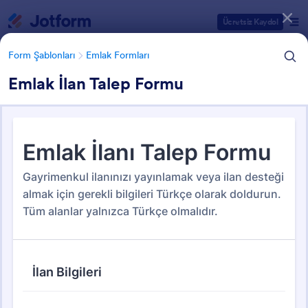
Diyalog başlangıcı
Ücretsiz Kaydol
Form Şablonları
Emlak Formları
Emlak İlan Talep Formu
Form Şablonu Kategorileri
Form Şablonları
Emlak Formları
Emlak Formları
180 Şablon