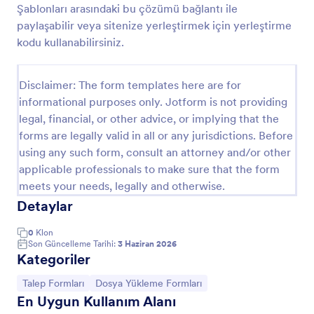
Şablonları arasındaki bu çözümü bağlantı ile
Emlak Bilgi Formu
paylaşabilir veya sitenize yerleştirmek için yerleştirme
kodu kullanabilirsiniz.
Emlakçı ve ev sahibi arasında ev satışını
kolaylaştırmak için hazırlanmıştır. Ev bilgileri, ücret ve
ödeme türleri içerir.
Disclaimer: The form templates here are for
Go to Category:
Emlak Formları
informational purposes only. Jotform is not providing
legal, financial, or other advice, or implying that the
forms are legally valid in all or any jurisdictions. Before
Şablon Kullan
using any such form, consult an attorney and/or other
applicable professionals to make sure that the form
Önizleme
meets your needs, legally and otherwise.
Detaylar
0
Klon
Son Güncelleme Tarihi:
3 Haziran 2026
Kategoriler
Kategoriye git:
Kategoriye git:
Talep Formları
Dosya Yükleme Formları
En Uygun Kullanım Alanı