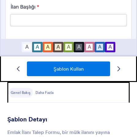
Şablon Kullan
Gayrimenkul Bilgileri Toplama Formu
Gayrimenkulünüzün reklamını yapmak mı
istiyorsunuz? Bu emlak bilgisi toplama formu ile
Genel Bakış
Daha Fazla
bütün bilgileri toplayabilirsiniz.
Go to Category:
Reklam Formları
Şablon Detayı
Şablon Kullan
Emlak İlanı Talep Formu, bir mülk ilanını yayına