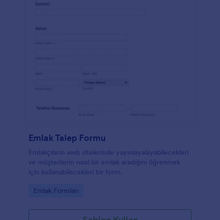
Emlak Talep Formu
Emlakçıların web sitelerinde yayınlayalayabilecekleri
ve müşterilerin nasıl bir emlak aradığını öğrenmek
için kullanabilecekleri bir form.
Go to Category:
Emlak Formları
Şablon Kullan