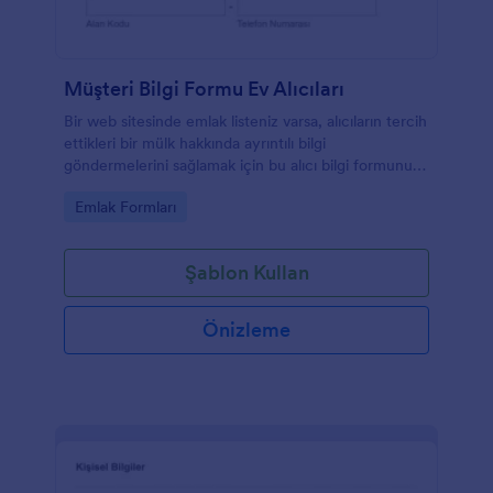
Müşteri Bilgi Formu Ev Alıcıları
Bir web sitesinde emlak listeniz varsa, alıcıların tercih
ettikleri bir mülk hakkında ayrıntılı bilgi
göndermelerini sağlamak için bu alıcı bilgi formunu
kullanabilirsiniz. Bu gayrimenkul alıcı bilgilendirme
Go to Category:
Emlak Formları
sayfası şablonu ayrıca satıcıların iletişim bilgilerini ve
bütçelerini de gösterir. Bu bilgi sayfalarını her emlak
için özelleştirebilir ve alıcılardan farklı bilgiler
Şablon Kullan
toplayabilirsiniz.
Önizleme