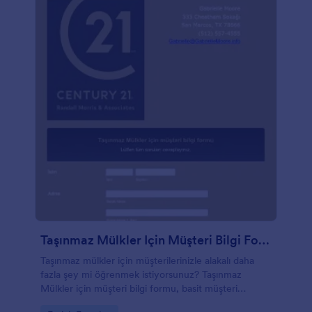
Dropbox, Box ve daha fazlasını içeren 100'den fazla
güçlü uygulama entegrasyonumuzu kullanabilirsiniz.
Çocuklu insanlar için daha fazla alan ekleyerek veya
yeni bir ev satın almak isteyenler için daha fazla soru
sorarak müşterilerinizin ihtiyaçlarını karşılamak için
bu formun birden çok versiyonunu bile
oluşturabilirsiniz.
Taşınmaz Mülkler Için Müşteri Bilgi Formu
Taşınmaz mülkler için müşterilerinizle alakalı daha
fazla şey mi öğrenmek istiyorsunuz? Taşınmaz
Mülkler için müşteri bilgi formu, basit müşteri
bilgilerini elde etmenizi ve bu bilgileri güvenli bir