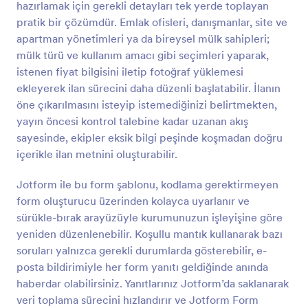
hazırlamak için gerekli detayları tek yerde toplayan
Önizleme
pratik bir çözümdür. Emlak ofisleri, danışmanlar, site ve
apartman yönetimleri ya da bireysel mülk sahipleri;
mülk türü ve kullanım amacı gibi seçimleri yaparak,
istenen fiyat bilgisini iletip fotoğraf yüklemesi
ekleyerek ilan sürecini daha düzenli başlatabilir. İlanın
öne çıkarılmasını isteyip istemediğinizi belirtmekten,
yayın öncesi kontrol talebine kadar uzanan akış
sayesinde, ekipler eksik bilgi peşinde koşmadan doğru
içerikle ilan metnini oluşturabilir.
Jotform ile bu form şablonu, kodlama gerektirmeyen
form oluşturucu üzerinden kolayca uyarlanır ve
sürükle-bırak arayüzüyle kurumunuzun işleyişine göre
yeniden düzenlenebilir. Koşullu mantık kullanarak bazı
soruları yalnızca gerekli durumlarda gösterebilir, e-
posta bildirimiyle her form yanıtı geldiğinde anında
haberdar olabilirsiniz. Yanıtlarınız Jotform’da saklanarak
veri toplama sürecini hızlandırır ve Jotform Form