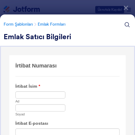
Diyalog başlangıcı
Ücretsiz Kaydol
Form Şablonları
Emlak Formları
Emlak Satıcı Bilgileri
Form Şablonu Kategorileri
Form Şablonları
Emlak Formları
Emlak Formları
180 Şablon