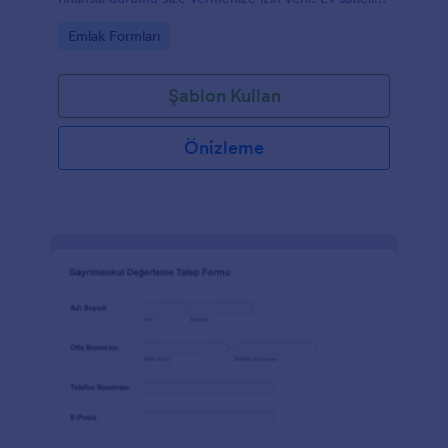
ve emlak için.
Go to Category:
Emlak Formları
Şablon Kullan
Önizleme