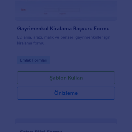
Gayrimenkul Kiralama Başvuru Formu
Ev, arsa, arazi, malik ve benzeri gayrimenkuller için
kiralama formu.
Go to Category:
Emlak Formları
Şablon Kullan
Önizleme