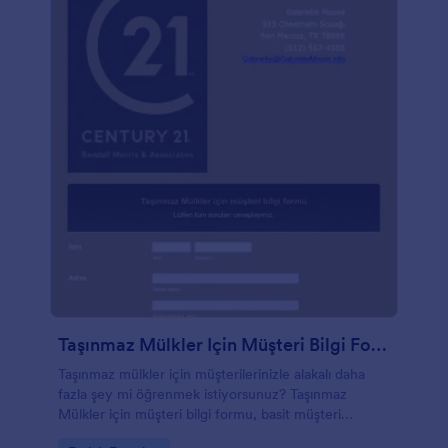
Dropbox, Box ve daha fazlasını içeren 100'den fazla
güçlü uygulama entegrasyonumuzu kullanabilirsiniz.
Çocuklu insanlar için daha fazla alan ekleyerek veya
yeni bir ev satın almak isteyenler için daha fazla soru
sorarak müşterilerinizin ihtiyaçlarını karşılamak için
bu formun birden çok versiyonunu bile
oluşturabilirsiniz.
Taşınmaz Mülkler Için Müşteri Bilgi Formu
Taşınmaz mülkler için müşterilerinizle alakalı daha
fazla şey mi öğrenmek istiyorsunuz? Taşınmaz
Mülkler için müşteri bilgi formu, basit müşteri
bilgilerini elde etmenizi ve bu bilgileri güvenli bir