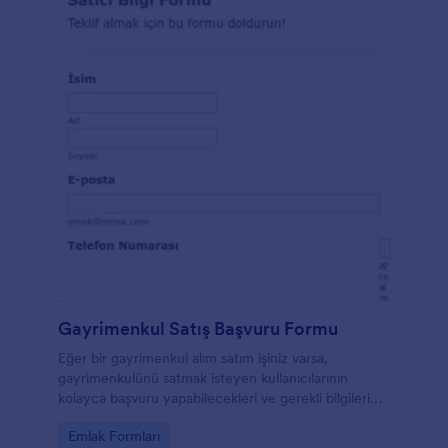
Gayrimenkul Satış Başvuru Formu
Eğer bir gayrimenkul alım satım işiniz varsa,
gayrimenkulünü satmak isteyen kullanıcılarının
kolayca başvuru yapabilecekleri ve gerekli bilgileri
kolayca iletebilmelerini sağlayacak bir form örneği.
Go to Category:
Emlak Formları