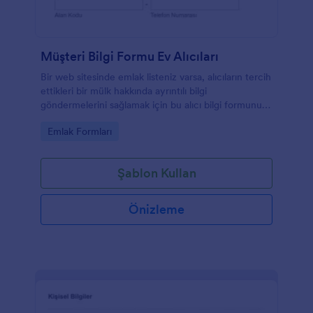
Müşteri Bilgi Formu Ev Alıcıları
Bir web sitesinde emlak listeniz varsa, alıcıların tercih
ettikleri bir mülk hakkında ayrıntılı bilgi
göndermelerini sağlamak için bu alıcı bilgi formunu
kullanabilirsiniz. Bu gayrimenkul alıcı bilgilendirme
Go to Category:
Emlak Formları
sayfası şablonu ayrıca satıcıların iletişim bilgilerini ve
bütçelerini de gösterir. Bu bilgi sayfalarını her emlak
için özelleştirebilir ve alıcılardan farklı bilgiler
Şablon Kullan
toplayabilirsiniz.
Önizleme