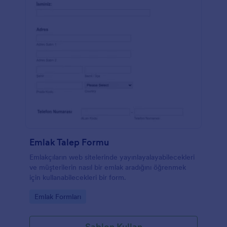
Emlak Talep Formu
Emlakçıların web sitelerinde yayınlayalayabilecekleri
ve müşterilerin nasıl bir emlak aradığını öğrenmek
için kullanabilecekleri bir form.
Go to Category:
Emlak Formları
Şablon Kullan