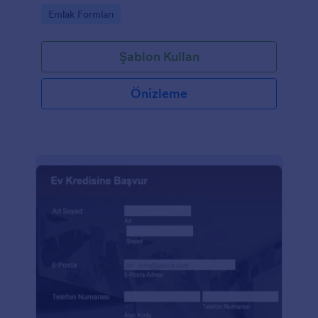
Go to Category:
Emlak Formları
Şablon Kullan
Önizleme