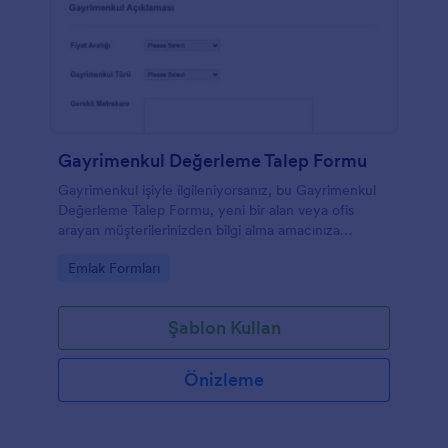
Gayrimenkul Değerleme Talep Formu
Gayrimenkul işiyle ilgileniyorsanız, bu Gayrimenkul
Değerleme Talep Formu, yeni bir alan veya ofis
arayan müşterilerinizden bilgi alma amacınıza
uygundur. Bu mülk değerleme şablonu,
Go to Category:
Emlak Formları
sağlayacakları mülk açıklamasına dayalı olarak
müşterilere teklifler göndermenize yardımcı
olacaktır. Bu ticari gayrimenkul değerlendirme talep
Şablon Kullan
formu ile birkaç mülk türü sunabilir ve müşterilerinize
kişisel veya ticari kullanımları için en iyi alanı
sunabilirsiniz. Bu form sadece yer kiralamak için
Önizleme
değil, aynı zamanda devlet işletmeleri için sorular
sormak ve olası satışlar oluşturmak için kullanılabilir.