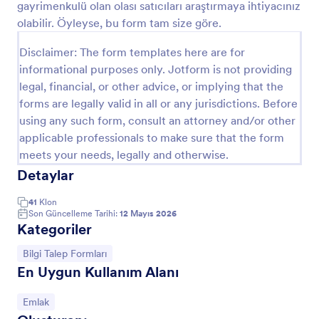
gayrimenkulü olan olası satıcıları araştırmaya ihtiyacınız
Önizleme
olabilir. Öyleyse, bu form tam size göre.
Disclaimer: The form templates here are for
informational purposes only. Jotform is not providing
legal, financial, or other advice, or implying that the
forms are legally valid in all or any jurisdictions. Before
using any such form, consult an attorney and/or other
applicable professionals to make sure that the form
meets your needs, legally and otherwise.
Detaylar
41
Klon
Son Güncelleme Tarihi:
12 Mayıs 2026
Kategoriler
Kategoriye git:
Bilgi Talep Formları
En Uygun Kullanım Alanı
Kategoriye git:
Emlak