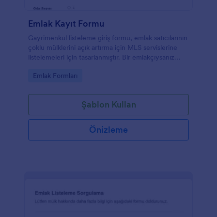
Emlak Kayıt Formu
Gayrimenkul listeleme giriş formu, emlak satıcılarının
çoklu mülklerini açık artırma için MLS servislerine
listelemeleri için tasarlanmıştır. Bir emlakçıysanız
veya işletmeniz bu tür bir hizmet sunuyorsa, bu MLS
Go to Category:
Emlak Formları
giriş formu, satıcılardan gayrimenkullerin
toplanmasını artırmaya yardımcı olur. Satıcılar,
masaüstü, akıllı telefonlar veya tabletler gibi herhangi
Şablon Kullan
bir cihazı kullanarak bu MLS formunu kolayca
doldurabilir ve mülk bilgileri, tasarım ve yapım ve
satıcının bilgileri gibi sorular sorabilir. Bu emlak girişi
Önizleme
formunu kullanın ve daha fazla satıcı çekmek için
özelleştirin.