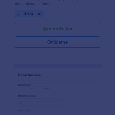
oluşturulmuş bir form.
Go to Category:
Emlak Formları
Şablon Kullan
Önizleme