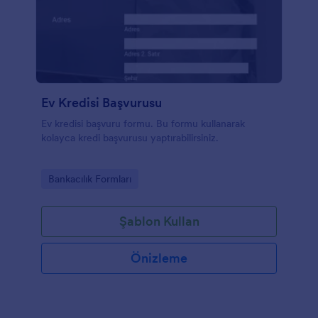
Ev Kredisi Başvurusu
Ev kredisi başvuru formu. Bu formu kullanarak
kolayca kredi başvurusu yaptırabilirsiniz.
Go to Category:
Bankacılık Formları
Şablon Kullan
Önizleme