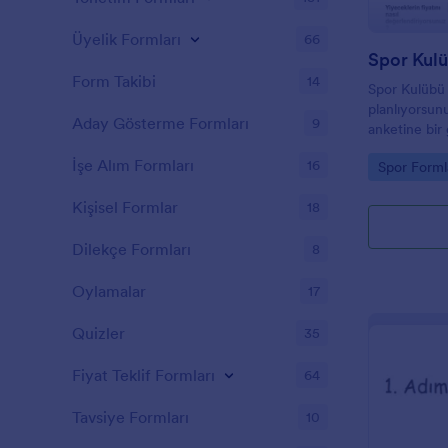
Üyelik Formları
66
Spor Kul
Form Takibi
14
Spor Kulübü t
planlıyorsun
Aday Gösterme Formları
9
anketine bir 
bildirim alm
İşe Alım Formları
16
Go to Cate
Spor Forml
iyileştirmeni
meraklıları i
Kişisel Formlar
18
değişebilir, 
temelleri kap
Dilekçe Formları
yiyecek seçim
8
ettikleri içe
tesisin nasıl
Oylamalar
17
fikirlerini is
Quizler
35
Fiyat Teklif Formları
64
Tavsiye Formları
10