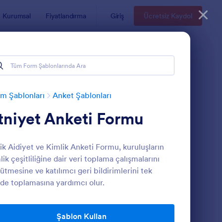
Kurumsal
Fiyatlandırma
Giriş
Ücretsiz Kaydol
m Şablonları
Anket Şablonları
tniyet Anketi Formu
ik Aidiyet ve Kimlik Anketi Formu, kuruluşların
lik çeşitliliğine dair veri toplama çalışmalarını
ütmesine ve katılımcı geri bildirimlerini tek
de toplamasına yardımcı olur.
nternet Sitesi Anket Formu Uyumlu
: Demografik Anket 
Önizleme
Şablon Kullan