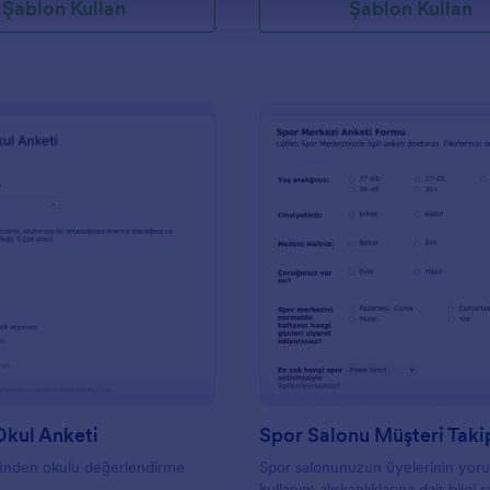
Şablon Kullan
Şablon Kullan
: Öğrenci Okul Anketi
: S
Önizleme
Önizleme
Okul Anketi
Spor Salonu Müşteri Tak
ünden okulu değerlendirme
Spor salonunuzun üyelerinin yoru
kullanım alışkanlıklarına dair bilgi s