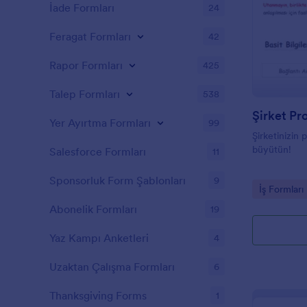
İade Formları
24
Feragat Formları
42
Rapor Formları
425
Talep Formları
538
Şirket Pr
Yer Ayırtma Formları
99
Şirketinizin p
büyütün!
Salesforce Formları
11
Sponsorluk Form Şablonları
9
Go to Cate
İş Formları
Abonelik Formları
19
Yaz Kampı Anketleri
4
Uzaktan Çalışma Formları
6
Thanksgiving Forms
1