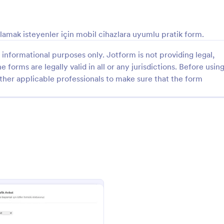
: İnternet Sitesi Geribildirim Anketi
: E
Önizleme
Önizleme
plamak isteyenler için mobil cihazlara uyumlu pratik form.
informational purposes only. Jotform is not providing legal,
e forms are legally valid in all or any jurisdictions. Before usin
ther applicable professionals to make sure that the form
İnternet Sitesi Geribildirim Anketi
EBA Anketi
si geribildirim anketi
EBA Anketi, velilerin EBA ile ilgili 
toplamaya ve öğrencilerin evdeki
olanaklarını anlamak için kullanılan
yarayan bir anket formudur. Jotfo
gory:
Go to Category:
Eğitim Formları
zamandan tasarruf edin!
Şablon Kullan
Şablon Kullan