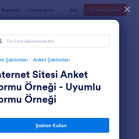
Kurumsal
Fiyatlandırma
Giriş
Ücretsiz Kaydol
m Şablonları
Anket Şablonları
nternet Sitesi Anket
ormu Örneği - Uyumlu
ormu Örneği
nternet Sitesi Anket Formu Uyumlu
: Demografik Anket 
Önizleme
Şablon Kullan