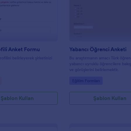
: Şirket Profili Anket Formu
: Y
Önizleme
Önizleme
ofili Anket Formu
Yabancı Öğrenci Anketi
rofilini belirleyerek şirketinizi
Bu araştırmanın amacı Türk öğrenc
yabancı uyruklu öğrencilere bakış 
ve görüşlerini belirlemektir.
gory:
Go to Category:
Eğitim Formları
Şablon Kullan
Şablon Kullan