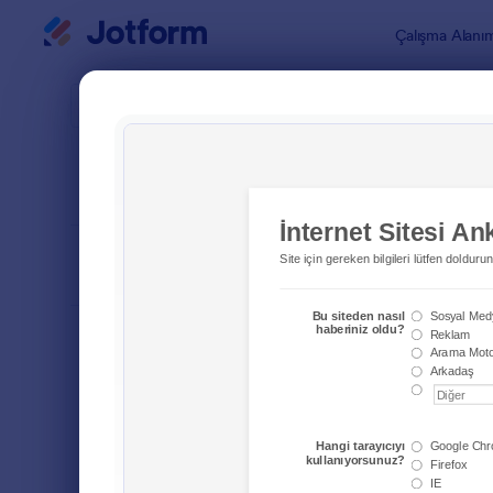
Diyalog başlangıcı
Çalışma Alanı
Form Şablo
200+ 
SIRALA
Popüler
209 Şablon
FORM DÜZENİ
Klasik
TÜRLER
Sipariş Formları
689
Kayıt Formları
570