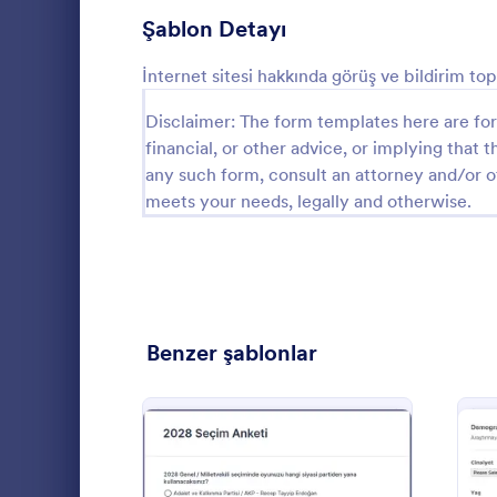
Sağlık Anketleri
Şablon Detayı
32
İşten Çıkış Görüşmesi Şablonları
8
İnternet sitesi hakkında görüş ve bildirim to
Üye Kayıt Formları
Disclaimer: The form templates here are for 
53
financial, or other advice, or implying that th
Oy Formları
22
any such form, consult an attorney and/or o
meets your needs, legally and otherwise.
Özet Formları
17
İnternet site
Onay Formları
89
Değerlendirme Formları
104
Go to Cate
İş Formları
Benzer şablonlar
Katılım Formları
12
Denetim
78
Yetkilendirme Formları
67
Ödül Formları
17