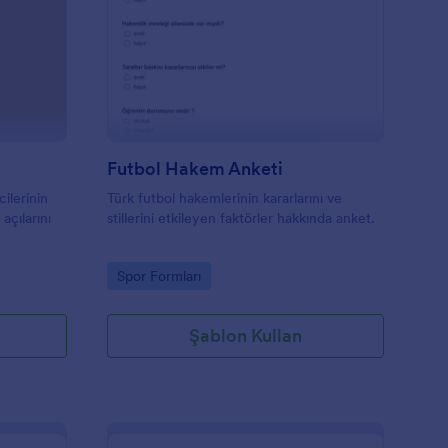
abancı Öğrenci Anketi
: Futbol Hakem Anket
Önizleme
Futbol Hakem Anketi
ilerinin
Türk futbol hakemlerinin kararlarını ve
açılarını
stillerini etkileyen faktörler hakkında anket.
Go to Category:
Spor Formları
Şablon Kullan