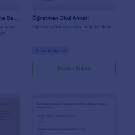
Çocuklar Için İştah Ve Yeme Davranışı Anket Formu
Öğretmen Okul Anketi
 ve yeme
öğretmen gözünden okulu değerlendirme
yla
Go to Category:
Anket Şablonları
Şablon Kullan