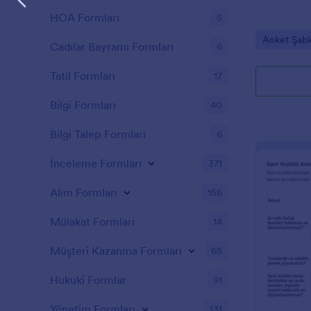
HOA Formları
5
Go to Cate
Anket Şabl
Cadılar Bayramı Formları
6
Tatil Formları
17
Bilgi Formları
40
Bilgi Talep Formları
6
İnceleme Formları
371
Alım Formları
156
Mülakat Formları
14
Müşteri Kazanma Formları
65
Hukuki Formlar
91
Yönetim Formları
131