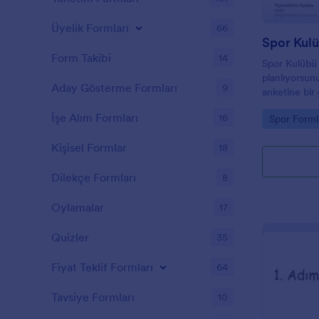
Üyelik Formları
66
Spor Kul
Form Takibi
14
Spor Kulübü t
planlıyorsun
Aday Gösterme Formları
9
anketine bir 
bildirim alm
İşe Alım Formları
16
Go to Cate
Spor Forml
iyileştirmeni
meraklıları i
Kişisel Formlar
18
değişebilir, 
temelleri kap
Dilekçe Formları
yiyecek seçim
8
ettikleri içe
tesisin nasıl
Oylamalar
17
fikirlerini is
Quizler
35
Fiyat Teklif Formları
64
Tavsiye Formları
10