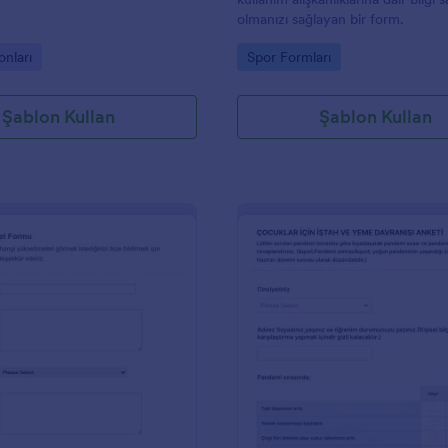
olmanızı sağlayan bir form.
gory:
Go to Category:
onları
Spor Formları
Şablon Kullan
Şablon Kullan
: Spor Kulübü Anket Formu
: Ç
Önizleme
Önizleme