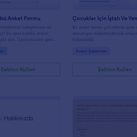
übü Anket Formu
esislerinizi iyileştirmeyi mi
Bu anket formu çocuklarda iştah
uz? Bu spor kulübü anketi
davranışını değerlendirmek amacı
göz atın. Üyelerinizden geri
kullanılabilir.
ak, sunduğunuz hizmetleri
gory:
Go to Category:
arı
Anket Şablonları
n iyi bir yoludur. Spor kulübü
çin bazı örnek anket soruları
ancak bu spor geri bildirim formu
Şablon Kullan
Şablon Kullan
sar. Form, üyenizin tercih ettiği
i, ziyaretlerinin sıklığı, tercih
cek ve diğer kullanıcılara yönelik
 iyileştirileceği konusundaki
teyecektir.