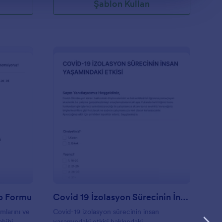
Şablon Kullan
por Salonu Müşteri Takip Formu
: Covid 19 İzolasyon S
Önizleme
ip Formu
Covid 19 İzolasyon Sürecinin İnsan Yaşamındaki Etkisi
mlarını ve
Covid-19 izolasyon sürecinin insan
ahibi
yaşamındaki etkisi hakkındaki