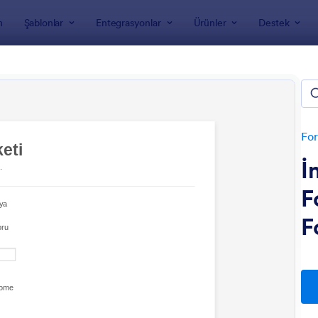
m
Şablonlar
Entegrasyonlar
Ürünler
Destek
nları
Anket Şablonları
Anket Şablonu ve Örnekleri
For
İ
F
F
: Seçim Anketi Formu
: İ
Önizleme
Önizleme