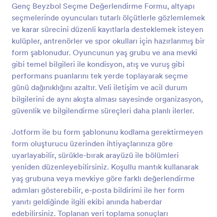
Genç Beyzbol Seçme Değerlendirme Formu, altyapı
Önizleme
seçmelerinde oyuncuları tutarlı ölçütlerle gözlemlemek
ve karar sürecini düzenli kayıtlarla desteklemek isteyen
kulüpler, antrenörler ve spor okulları için hazırlanmış bir
form şablonudur. Oyuncunun yaş grubu ve ana mevki
gibi temel bilgileri ile kondisyon, atış ve vuruş gibi
performans puanlarını tek yerde toplayarak seçme
günü dağınıklığını azaltır. Veli iletişim ve acil durum
bilgilerini de aynı akışta alması sayesinde organizasyon,
güvenlik ve bilgilendirme süreçleri daha planlı ilerler.
Jotform ile bu form şablonunu kodlama gerektirmeyen
form oluşturucu üzerinden ihtiyaçlarınıza göre
uyarlayabilir, sürükle-bırak arayüzü ile bölümleri
yeniden düzenleyebilirsiniz. Koşullu mantık kullanarak
yaş grubuna veya mevkiye göre farklı değerlendirme
adımları gösterebilir, e-posta bildirimi ile her form
yanıtı geldiğinde ilgili ekibi anında haberdar
edebilirsiniz. Toplanan veri toplama sonuçları