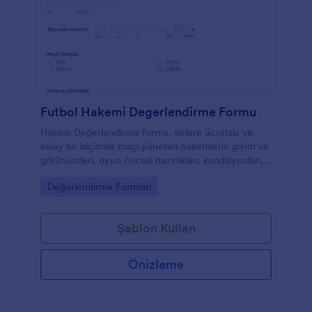
Futbol Hakemi Degerlendirme Formu
Hakem Değerlendirme formu, sizlere ücretsiz ve
kolay bir biçimde maçı yöneten hakemlerin giyim ve
görünümleri, oyun öncesi hazırlıkları, kondisyonları,
davranışları, cesaret, kişilik ve tutarlıkları, yetenekleri,
Go to Category:
Değerlendirme Formları
kararlılıkları ve oyun kontrolü hakkında onları
değerlendirmenize olanak sağlar. Ayrıca yorum
kısımları sayesinde, ek olarak eklemek istediğiniz
Şablon Kullan
görüşlerinizide belirtebilirsiniz.
Önizleme