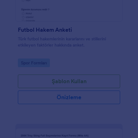
Futbol Hakem Anketi
Türk futbol hakemlerinin kararlarını ve stillerini
etkileyen faktörler hakkında anket.
Go to Category:
Spor Formları
Şablon Kullan
Önizleme