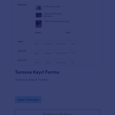
Turnuva Kayıt Formu
Turnuva Kayıt Formu
Go to Category:
Spor Formları
Şablon Kullan