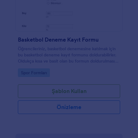
Basketbol Deneme Kayıt Formu
Öğrencileriniz, basketbol denemesine katılmak için
bu basketbol deneme kayıt formunu doldurabilirler.
Oldukça kısa ve basit olan bu formun doldurulması
çok vakit almaz. Bir basketbol koçu veya bir antrenör
Go to Category:
Spor Formları
iseniz, basketbol etkinliğiniz için bu basketbol
deneme formlarını deneyebilirsiniz.
Şablon Kullan
Önizleme