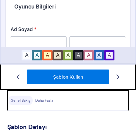
Futbol Kayıt Formu
Şablon Kullan
Kayıt Formu
Genel Bakış
Daha Fazla
Go to Category:
Spor Formları
Şablon Kullan
Şablon Detayı