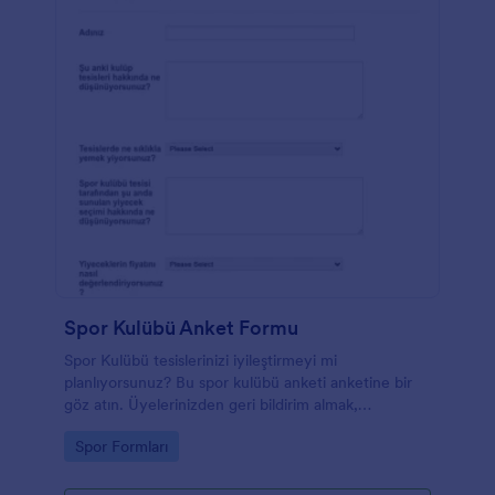
Spor Kulübü Anket Formu
Spor Kulübü tesislerinizi iyileştirmeyi mi
planlıyorsunuz? Bu spor kulübü anketi anketine bir
göz atın. Üyelerinizden geri bildirim almak,
sunduğunuz hizmetleri iyileştirmenin iyi bir yoludur.
Go to Category:
Spor Formları
Spor kulübü meraklıları için bazı örnek anket soruları
değişebilir, ancak bu spor geri bildirim formu
temelleri kapsar. Form, üyenizin tercih ettiği yiyecek