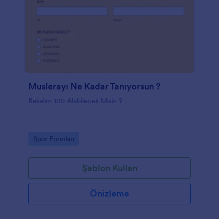
Muslerayı Ne Kadar Tanıyorsun ?
Bakalım 100 Alabilecek Misin ?
Go to Category:
Spor Formları
Şablon Kullan
Önizleme