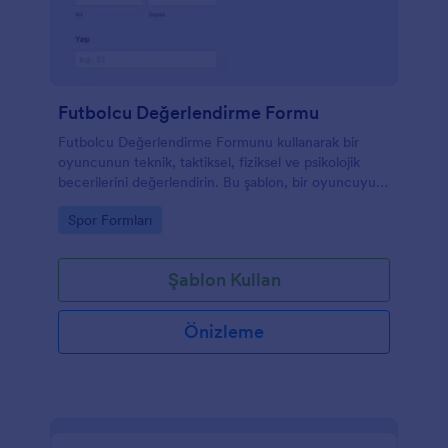
Futbolcu Değerlendirme Formu
Futbolcu Değerlendirme Formunu kullanarak bir
oyuncunun teknik, taktiksel, fiziksel ve psikolojik
becerilerini değerlendirin. Bu şablon, bir oyuncuyu
değerlendirirken ihtiyacınız olan tüm önemli alanları
Go to Category:
Spor Formları
içerir.
Şablon Kullan
Önizleme