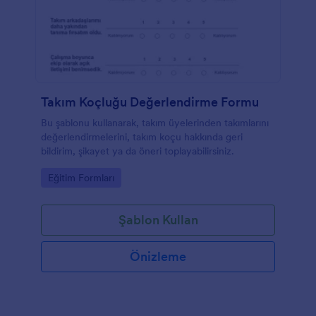
Takım Koçluğu Değerlendirme Formu
Bu şablonu kullanarak, takım üyelerinden takımlarını
değerlendirmelerini, takım koçu hakkında geri
bildirim, şikayet ya da öneri toplayabilirsiniz.
Go to Category:
Eğitim Formları
Şablon Kullan
Önizleme