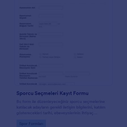
Sporcu Seçmeleri Kayıt Formu
Bu form ile düzenleyeceğiniz sporcu seçmelerine
katılacak adayların gerekli iletişim bilgilerini, katılım
gösterecekleri tarihi, ebeveynlerinin ihtiyaç
duyabileceğiniz bilgilerini alabiliriz. Adayların
Go to Category:
Spor Formları
geçmişte bulundukları takımları ve düzeylerinide