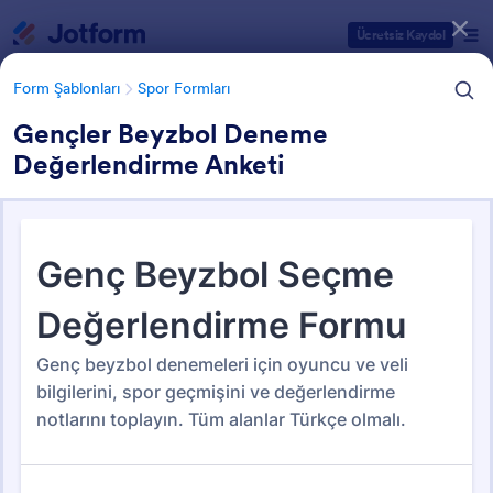
Diyalog başlangıcı
Ücretsiz Kaydol
Form Şablonları
Spor Formları
Gençler Beyzbol Deneme
Değerlendirme Anketi
Form Şablonu Kategorileri
Form Şablonları
Spor Formları
Spor Formları
79 Şablon