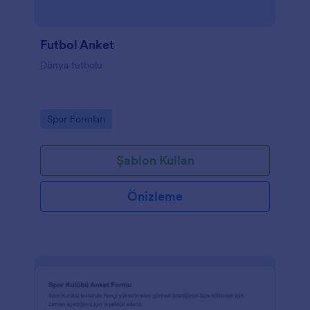
Futbol Anket
Dünya futbolu
Go to Category:
Spor Formları
Şablon Kullan
Önizleme