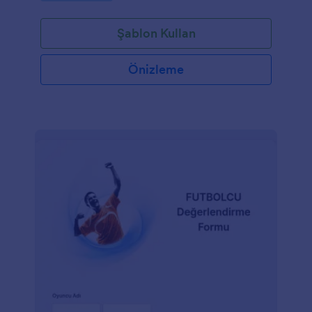
soran bu form size büyük kolaylık sağlayacak.
Şablon Kullan
Önizleme