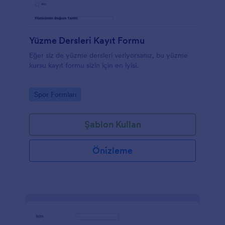
Yüzme Dersleri Kayıt Formu
Eğer siz de yüzme dersleri veriyorsanız, bu yüzme
kursu kayıt formu sizin için en iyisi.
Go to Category:
Spor Formları
Şablon Kullan
Önizleme