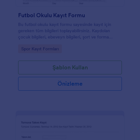
Futbol Okulu Kayıt Formu
Bu futbol okulu kayıt formu sayesinde kayıt için
gereken tüm bilgileri toplayabilirsiniz. Kaydolan
çocuk bilgileri, ebeveyn bilgileri, şort ve forma
bedenleri ile sağlık durumuna dair bilgiler bu formla
Go to Category:
Spor Kayıt Formları
toplanabilir. Yeni üye formu gönderdikten sonra,
ödemesini tamamlamak için güvenli bir PayPal
ödeme sayfasına yönlendirilir.
Şablon Kullan
Önizleme