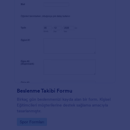
Beslenme Takibi Formu
Birkaç gün beslenmenizi kayda alan bir form. Kişisel
Eğitimcileri müşterilerine destek sağlama amacıyla
tasarlanmıştır.
Go to Category:
Spor Formları