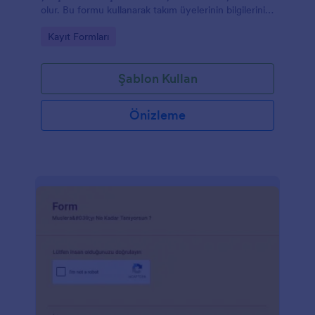
olur. Bu formu kullanarak takım üyelerinin bilgilerini
toplayabilir ve katılımları takip edebilirsiniz. Kodlama
Go to Category:
Kayıt Formları
gerektirmeden kolayca özelleştirebileceğiniz bu
şablona, yeni sorular ekleyebilir ve formu
detaylandırabilirsiniz.
Şablon Kullan
Önizleme