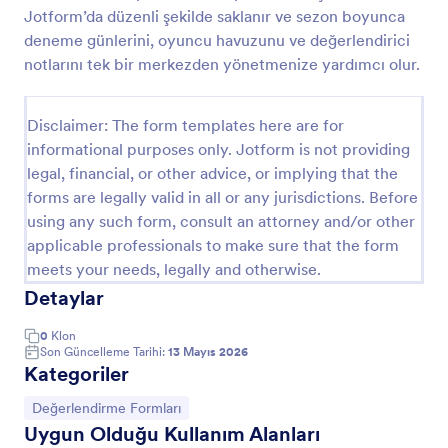
Jotform’da düzenli şekilde saklanır ve sezon boyunca
Spor Kursu Kayıt Formu
deneme günlerini, oyuncu havuzunu ve değerlendirici
Bir spor kursu işletiyor ve başvurularınızı toplamak
notlarını tek bir merkezden yönetmenize yardımcı olur.
için bir yol mu arıyorsunuz? Bu spor kursu kayıt
formu tam olarak size göre. Form aracılığıyla gerekli
bilgileri tek seferde alıp işlerinizi kolaylaştırabilirsiniz.
Disclaimer: The form templates here are for
Go to Category:
Spor Formları
informational purposes only. Jotform is not providing
legal, financial, or other advice, or implying that the
forms are legally valid in all or any jurisdictions. Before
Şablon Kullan
using any such form, consult an attorney and/or other
applicable professionals to make sure that the form
Önizleme
meets your needs, legally and otherwise.
Detaylar
0
Klon
Son Güncelleme Tarihi:
13 Mayıs 2026
Kategoriler
Kategoriye git:
Değerlendirme Formları
Uygun Olduğu Kullanım Alanları