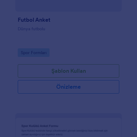
Futbol Anket
Dünya futbolu
Go to Category:
Spor Formları
Şablon Kullan
Önizleme