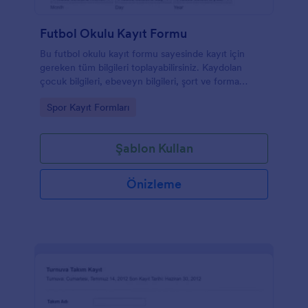
Futbol Okulu Kayıt Formu
Bu futbol okulu kayıt formu sayesinde kayıt için
gereken tüm bilgileri toplayabilirsiniz. Kaydolan
çocuk bilgileri, ebeveyn bilgileri, şort ve forma
bedenleri ile sağlık durumuna dair bilgiler bu formla
Go to Category:
Spor Kayıt Formları
toplanabilir. Yeni üye formu gönderdikten sonra,
ödemesini tamamlamak için güvenli bir PayPal
ödeme sayfasına yönlendirilir.
Şablon Kullan
Önizleme