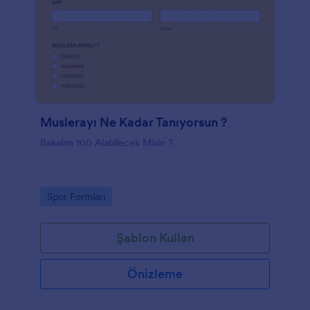
Muslerayı Ne Kadar Tanıyorsun ?
Bakalım 100 Alabilecek Misin ?
Go to Category:
Spor Formları
Şablon Kullan
Önizleme