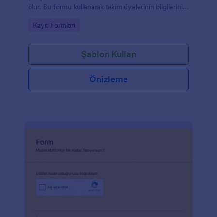
olur. Bu formu kullanarak takım üyelerinin bilgilerini
toplayabilir ve katılımları takip edebilirsiniz. Kodlama
Go to Category:
Kayıt Formları
gerektirmeden kolayca özelleştirebileceğiniz bu
şablona, yeni sorular ekleyebilir ve formu
detaylandırabilirsiniz.
Şablon Kullan
Önizleme