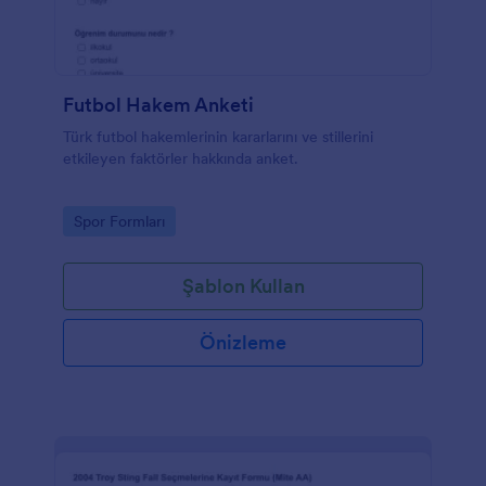
Futbol Hakem Anketi
Türk futbol hakemlerinin kararlarını ve stillerini
etkileyen faktörler hakkında anket.
Go to Category:
Spor Formları
Şablon Kullan
Önizleme