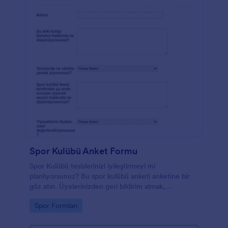
Spor Kulübü Anket Formu
Spor Kulübü tesislerinizi iyileştirmeyi mi
planlıyorsunuz? Bu spor kulübü anketi anketine bir
göz atın. Üyelerinizden geri bildirim almak,
sunduğunuz hizmetleri iyileştirmenin iyi bir yoludur.
Go to Category:
Spor Formları
Spor kulübü meraklıları için bazı örnek anket soruları
değişebilir, ancak bu spor geri bildirim formu
temelleri kapsar. Form, üyenizin tercih ettiği yiyecek