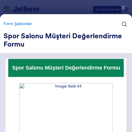
Diyalog başlangıcı
Ücretsiz Kaydol
Form Şablonları
Spor Salonu Müşteri Değerlendirme
Formu
Form Şablonu Kategorileri
Form Şablonları
Spor Formları
79 Şablon