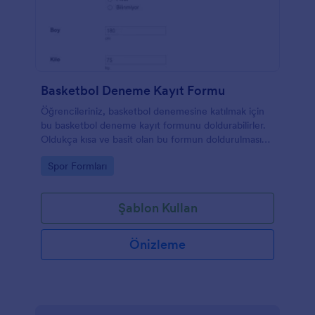
Basketbol Deneme Kayıt Formu
Öğrencileriniz, basketbol denemesine katılmak için
bu basketbol deneme kayıt formunu doldurabilirler.
Oldukça kısa ve basit olan bu formun doldurulması
çok vakit almaz. Bir basketbol koçu veya bir antrenör
Go to Category:
Spor Formları
iseniz, basketbol etkinliğiniz için bu basketbol
deneme formlarını deneyebilirsiniz.
Şablon Kullan
Önizleme