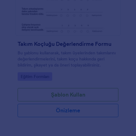
Takım Koçluğu Değerlendirme Formu
Bu şablonu kullanarak, takım üyelerinden takımlarını
değerlendirmelerini, takım koçu hakkında geri
bildirim, şikayet ya da öneri toplayabilirsiniz.
Go to Category:
Eğitim Formları
Şablon Kullan
Önizleme