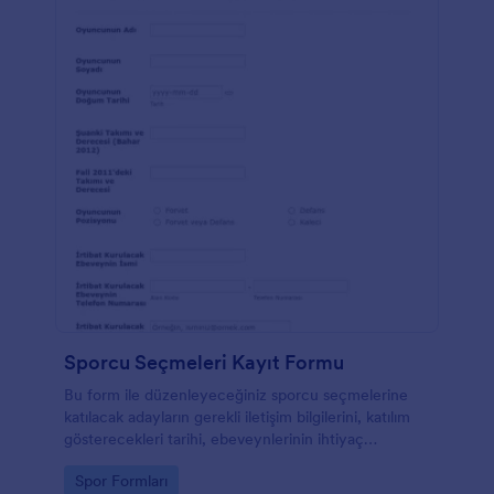
Sporcu Seçmeleri Kayıt Formu
Bu form ile düzenleyeceğiniz sporcu seçmelerine
katılacak adayların gerekli iletişim bilgilerini, katılım
gösterecekleri tarihi, ebeveynlerinin ihtiyaç
duyabileceğiniz bilgilerini alabiliriz. Adayların
Go to Category:
Spor Formları
geçmişte bulundukları takımları ve düzeylerinide