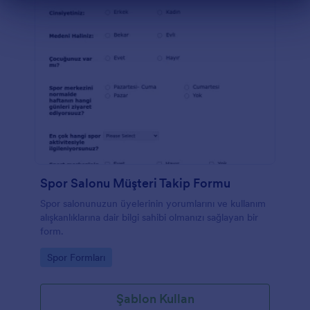
Diyalog sonu
Spor Salonu Müşteri Takip Formu
Spor salonunuzun üyelerinin yorumlarını ve kullanım
alışkanlıklarına dair bilgi sahibi olmanızı sağlayan bir
form.
Go to Category:
Spor Formları
Şablon Kullan