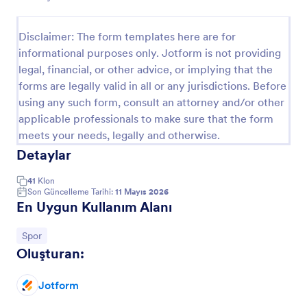
Spor Kursu Kayıt Formu
Disclaimer: The form templates here are for
Bir spor kursu işletiyor ve başvurularınızı toplamak
informational purposes only. Jotform is not providing
için bir yol mu arıyorsunuz? Bu spor kursu kayıt
legal, financial, or other advice, or implying that the
formu tam olarak size göre. Form aracılığıyla gerekli
bilgileri tek seferde alıp işlerinizi kolaylaştırabilirsiniz.
forms are legally valid in all or any jurisdictions. Before
Go to Category:
Spor Formları
using any such form, consult an attorney and/or other
applicable professionals to make sure that the form
meets your needs, legally and otherwise.
Şablon Kullan
Detaylar
Önizleme
41
Klon
Son Güncelleme Tarihi:
11 Mayıs 2026
En Uygun Kullanım Alanı
Kategoriye git:
Spor
Oluşturan:
Jotform