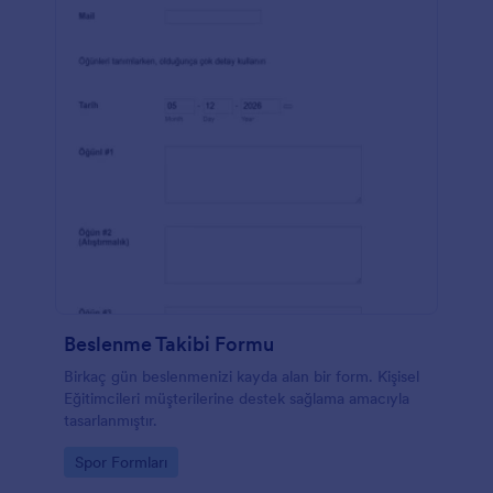
Beslenme Takibi Formu
Birkaç gün beslenmenizi kayda alan bir form. Kişisel
Eğitimcileri müşterilerine destek sağlama amacıyla
tasarlanmıştır.
Go to Category:
Spor Formları