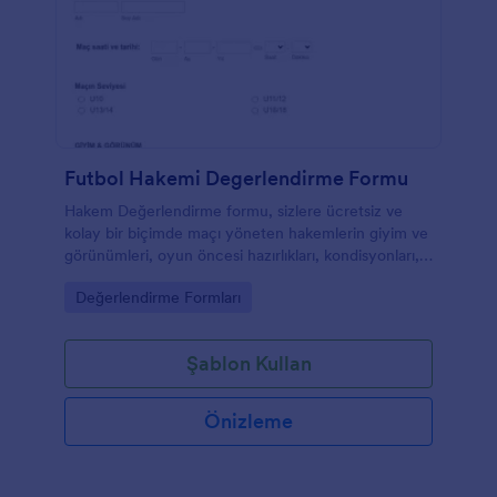
Futbol Hakemi Degerlendirme Formu
Hakem Değerlendirme formu, sizlere ücretsiz ve
kolay bir biçimde maçı yöneten hakemlerin giyim ve
görünümleri, oyun öncesi hazırlıkları, kondisyonları,
davranışları, cesaret, kişilik ve tutarlıkları, yetenekleri,
Go to Category:
Değerlendirme Formları
kararlılıkları ve oyun kontrolü hakkında onları
değerlendirmenize olanak sağlar. Ayrıca yorum
kısımları sayesinde, ek olarak eklemek istediğiniz
Şablon Kullan
görüşlerinizide belirtebilirsiniz.
Önizleme