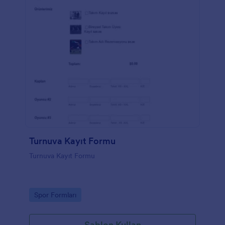
Turnuva Kayıt Formu
Turnuva Kayıt Formu
Go to Category:
Spor Formları
Şablon Kullan