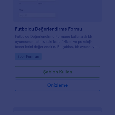
Futbolcu Değerlendirme Formu
Futbolcu Değerlendirme Formunu kullanarak bir
oyuncunun teknik, taktiksel, fiziksel ve psikolojik
becerilerini değerlendirin. Bu şablon, bir oyuncuyu
değerlendirirken ihtiyacınız olan tüm önemli alanları
Go to Category:
Spor Formları
içerir.
Şablon Kullan
Önizleme