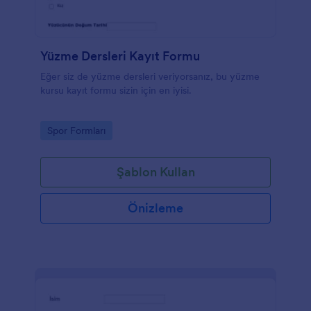
Yüzme Dersleri Kayıt Formu
Eğer siz de yüzme dersleri veriyorsanız, bu yüzme
kursu kayıt formu sizin için en iyisi.
Go to Category:
Spor Formları
Şablon Kullan
Önizleme