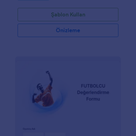
soran bu form size büyük kolaylık sağlayacak.
Şablon Kullan
Önizleme