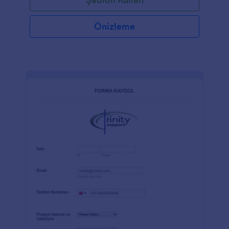
konumunu kaydetmek için Ayarlanabilir Liste
widgetını kullanır. Bu araç, kişinin gerektiğinde daha
fazla benzer alan eklemesine olanak tanır. İmza
Önizleme
aracını sayesinde işletmenin temsilcisi şartlar ve
koşulları onayladıktan sonra formu imzalayabilir.
Formu daha fazla özelleştirmek istiyorsanız, yazı
tipini, renk temasını, alan düzenlerini ve daha
fazlasını değiştirebilmek için Jotform’un kodlama
gerektirmeyen sürükle ve bırak Form
Oluşturucusunu kullanabilirsiniz.