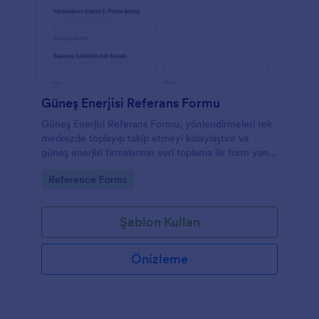
Güneş Enerjisi Referans Formu
Güneş Enerjisi Referans Formu, yönlendirmeleri tek
merkezde toplayıp takip etmeyi kolaylaştırır ve
güneş enerjisi firmalarının veri toplama ile form yanıtı
yönetimini daha düzenli yürütmesine yardımcı olur.
Go to Category:
Reference Forms
Şablon Kullan
Önizleme