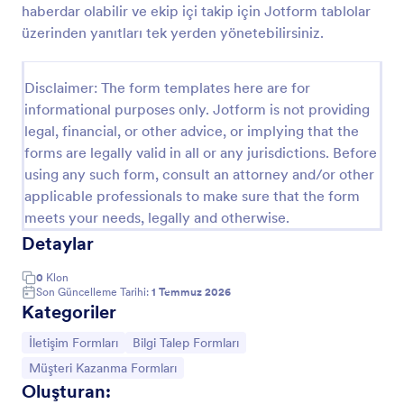
haberdar olabilir ve ekip içi takip için Jotform tablolar
Müşteri Bilgi Formu
üzerinden yanıtları tek yerden yönetebilirsiniz.
Müşteri bilgi formu, danışma gruplarına yönelik
olacaktır. Müşterilerinizi daha yakından
Disclaimer: The form templates here are for
tanıyabileceğiniz bir müşteri bilgi sayfasına
informational purposes only. Jotform is not providing
ihtiyacınız varsa, bu şablon size yardımcı olacak
Go to Category:
Müşteri Kazanma Formları
bölümler içerir. Kişisel bilgileri, tıbbi bakım için
legal, financial, or other advice, or implying that the
mevcut doktoru, işvereni, eğitimi gibi bilgileri
forms are legally valid in all or any jurisdictions. Before
toplamak için bu bilgi formu şablonunu kullanın.
using any such form, consult an attorney and/or other
Şablon Kullan
applicable professionals to make sure that the form
meets your needs, legally and otherwise.
Önizleme
Detaylar
0
Klon
Son Güncelleme Tarihi:
1 Temmuz 2026
Kategoriler
Kategoriye git:
Kategoriye git:
İletişim Formları
Bilgi Talep Formları
Kategoriye git:
Müşteri Kazanma Formları
Oluşturan: