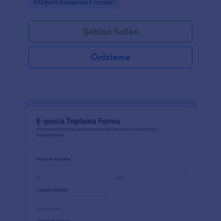
Go to Category:
Müşteri Kazanma Formları
düzenli kayıtlar aktarın.
Şablon Kullan
Önizleme