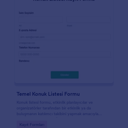
Temel Konuk Listesi Formu
Konuk listesi formu, etkinlik planlayıcılar ve
organizatörler tarafından bir etkinlik ya da
buluşmanın katılımcı takibini yapmak amacıyla
kullanılan bir belgedir. İster bir düğün, ister bir
Go to Category:
Kayıt Formları
doğum günü partisi, ister bir iş etkinliği ya da bir okul