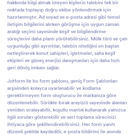
hakkında bilgi almak isteyen kişilerin talebini tek bir
Önizleme
noktada toplayıp doğru ekibe yönlendirmek için
hazırlanmıştır. Ad soyad ve e-posta adresi gibi temel
iletişim bilgilerini alırken görüşme için uygun zaman
aralığı seçimi sayesinde keşif ve bilgilendirme
süreçlerini daha planlı yürütebilirsiniz. Mülk türü ve çatı
uygunluğu gibi ayrıntılar, talebin niteliğini en baştan
netleştirerek konut sahipleri, işletmeler, saha keşif
ekipleri ve güneş enerjisi danışmanları için daha hızlı
geri dönüş imkanı sağlar.
Jotform ile bu form şablonu, geniş Form Şablonları
arşivinden kolayca uyarlanabilir ve kodlama
gerektirmeyen form oluşturucu ile markanıza göre
düzenlenebilir. Sürükle-bırak arayüzü sayesinde alanları
yeniden sıralayabilir, koşullu mantık kullanarak yalnızca
ilgili soruları gösterebilir ve veri toplama sürecinizi
ihtiyaca göre şekillendirebilirsiniz. Her form yanıtı
düzenli şekilde kaydedilir, e-posta bildirimi ile anında