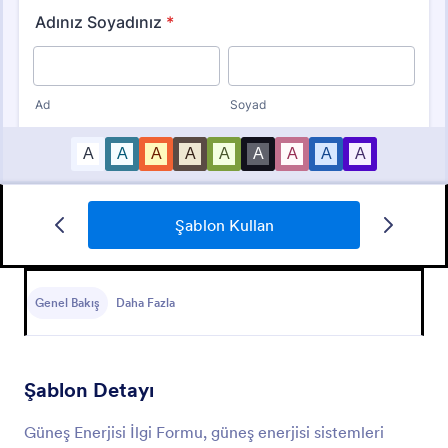
Şablon Kullan
Yeni Müşteri Kayıt Formu
Yeni müşterilerinizin iletişim bilgilerini alarak kayıt
olmalarını ve referans vermelerini sağlayan form
Genel Bakış
Daha Fazla
örneği.
Go to Category:
İş Formları
Şablon Detayı
Şablon Kullan
Güneş Enerjisi İlgi Formu, güneş enerjisi sistemleri