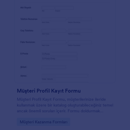
Müşteri Profil Kayıt Formu
Müşteri Profil Kayıt Formu, müşterilerinize ileride
kullanmak üzere bir katalog oluşturabileceğiniz temel
ancak önemli soruları içerir. Formu doldurmak
yalnızca bir veya iki dakikanızı alacaktır ancak
Go to Category:
Müşteri Kazanma Formları
Müşteri Profil Kayıt Formu müşterilerle kolayca
iletişime geçmebilirsiniz.