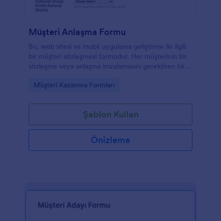
Müşteri Anlaşma Formu
Bu, web sitesi ve mobil uygulama geliştirme ile ilgili
bir müşteri sözleşmesi formudur. Her müşterinin bir
sözleşme veya anlaşma imzalamasını gerektiren bir
şirketseniz, bu müşteri sözleşmesi şablonu
Go to Category:
Müşteri Kazanma Formları
ihtiyaçlarınızı karşılar. Müşterileriniz için kişisel
bilgiler, proje planları, ödeme yöntemleri gibi gerekli
bilgileri doldurmaları ve sunulan yasal koşulları kabul
Şablon Kullan
etmeleri için bu müşteri sözleşmesi şablonunu
kullanabilirsiniz.
Önizleme