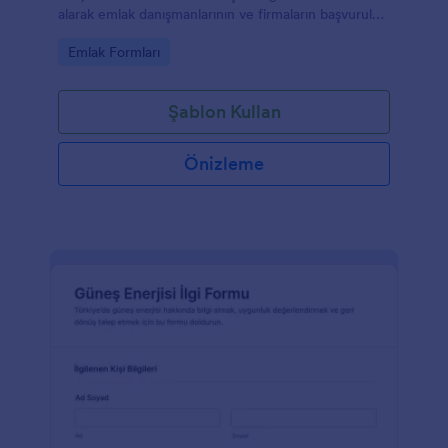
alarak emlak danışmanlarının ve firmaların başvuruları
düzenli biçimde yönetmesine yardımcı olur.
Go to Category:
Emlak Formları
Şablon Kullan
Önizleme