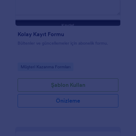
Kolay Kayıt Formu
Bültenler ve güncellemeler için abonelik formu.
Go to Category:
Müşteri Kazanma Formları
Şablon Kullan
Önizleme