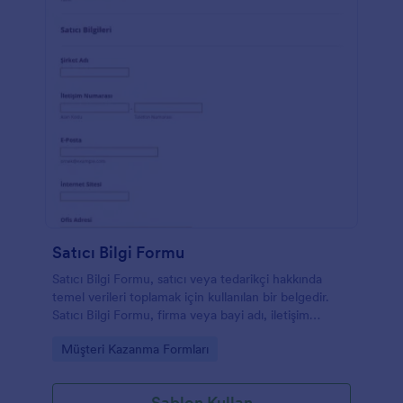
Satıcı Bilgi Formu
Satıcı Bilgi Formu, satıcı veya tedarikçi hakkında
temel verileri toplamak için kullanılan bir belgedir.
Satıcı Bilgi Formu, firma veya bayi adı, iletişim
bilgileri, işletme türü, işletmenin kuruluş yılı, irtibat
Go to Category:
Müşteri Kazanma Formları
kurulacak kişiler ve işletme tanımının sorulduğu form
alanlarını içerir. Bu şablon, satıcının iletişim bilgilerinin
adını, telefon numarasını, e-posta adresini ve
Şablon Kullan