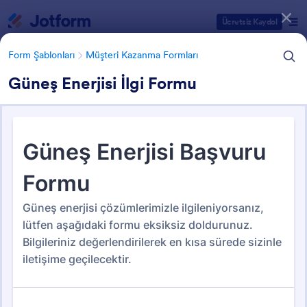
Diyalog başlangıcı
Ücretsiz Kaydol
Form Şablonları
Müşteri Kazanma Formları
Güneş Enerjisi İlgi Formu
Form Şablonu Kategorileri
Form Şablonları
Müşteri Kazanma Formları
Müşteri Kazanma Formları
65 Şablon