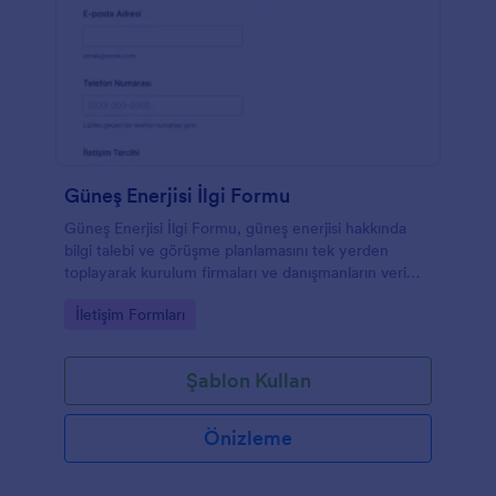
Güneş Enerjisi İlgi Formu
Güneş Enerjisi İlgi Formu, güneş enerjisi hakkında
bilgi talebi ve görüşme planlamasını tek yerden
toplayarak kurulum firmaları ve danışmanların veri
toplama sürecini Jotform ile kolaylaştırır.
Go to Category:
İletişim Formları
Şablon Kullan
Önizleme