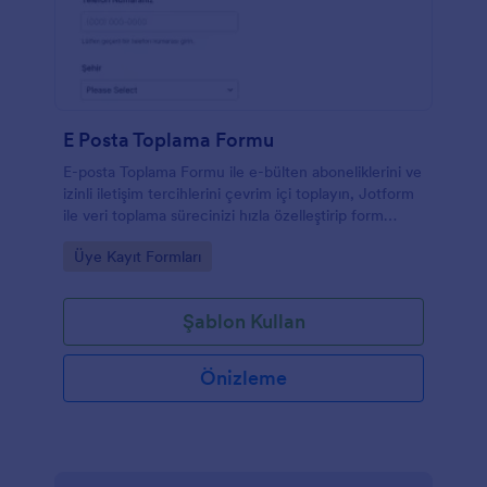
E Posta Toplama Formu
E-posta Toplama Formu ile e-bülten aboneliklerini ve
izinli iletişim tercihlerini çevrim içi toplayın, Jotform
ile veri toplama sürecinizi hızla özelleştirip form
gönderimlerini tek yerden yönetin.
Go to Category:
Üye Kayıt Formları
Şablon Kullan
Önizleme