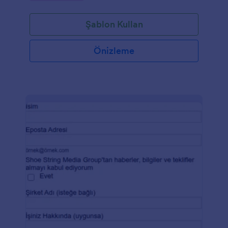
dansı olsun, tüm misafirlerinizin bilgilerini toplamak
ve düzenlemek için ücretsiz ve özelleştirilebilen
Şablon Kullan
Temel Konuk Listesi Formu şablonumuzu kullanın –
böylece eğlenceye odaklanabilirsiniz! Form alanlarını
katılmasını beklediğiniz kişi sayısına göre düzenleyin,
Önizleme
davet e-postanızı markanıza uyacak şekilde
yapılandırın ve resmileştirmek için bir logo ekleyin.
100’den fazla entegrasyonumuzla konuk listenizdeki
katılımcı bilgilerini Google Drive, Dropbox, Box, ve
OneDrive gibi diğer hesaplarınıza otomatik olarak
iletecek akıllı bir form oluşturun. Formunuzu bir link
yoluyla paylaşarak, internet sitenize gömerek veya
ücretsiz mobil uygulamamızı kullanarak
misafirlerinizin hiçbir şeyi kaçırmadığından emin
olun.