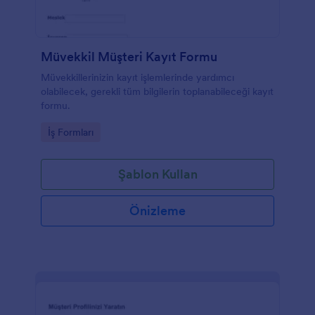
Müvekkil Müşteri Kayıt Formu
Müvekkillerinizin kayıt işlemlerinde yardımcı
olabilecek, gerekli tüm bilgilerin toplanabileceği kayıt
formu.
Go to Category:
İş Formları
Şablon Kullan
Önizleme