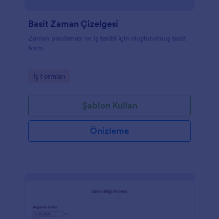
Basit Zaman Çizelgesi
Zaman planlaması ve iş takibi için oluşturulmuş basit
form.
Go to Category:
İş Formları
Şablon Kullan
Önizleme