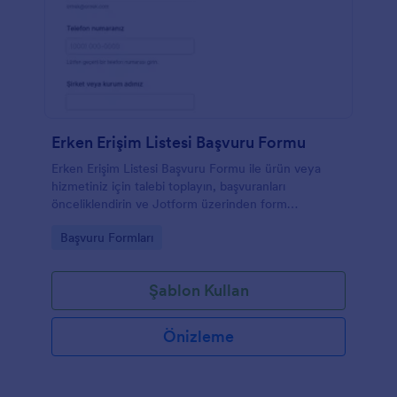
Erken Erişim Listesi Başvuru Formu
Erken Erişim Listesi Başvuru Formu ile ürün veya
hizmetiniz için talebi toplayın, başvuranları
önceliklendirin ve Jotform üzerinden form
gönderimlerini tek yerden yönetin.
Go to Category:
Başvuru Formları
Şablon Kullan
Önizleme