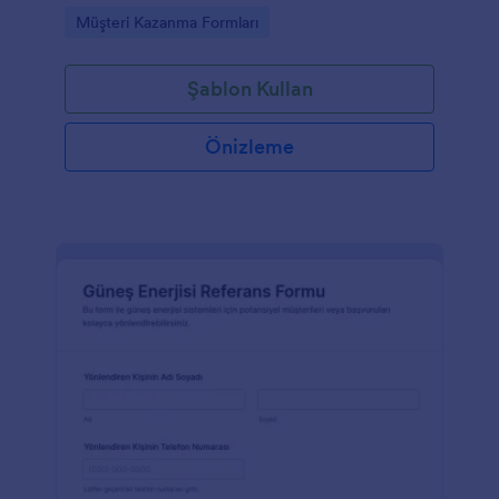
Jotform üzerinden tek noktadan takip etmesine
Go to Category:
Müşteri Kazanma Formları
yardımcı olur.
Şablon Kullan
Önizleme