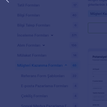
şirketlerinin 
Tatil Formları
17
hedeflerini, 
Go to Cate
Müşteri Ka
nasıl haberdar
Bilgi Formları
40
toplamanızı s
Logonuzu ekl
Bilgi Talep Formları
6
alanları değişt
çeşitli dosy
İnceleme Formları
371
sorularınızı, 
ekleyebilir, r
Alım Formları
156
planı değişti
gömebilirsin
Mülakat Formları
14
kullanabilirsin
Müşteri Kazanma Formları
65
Referans Form Şablonları
22
E-posta Pazarlama Formları
4
Çekiliş Formları
4
Sosyal Medya Pazarlama Formları
4