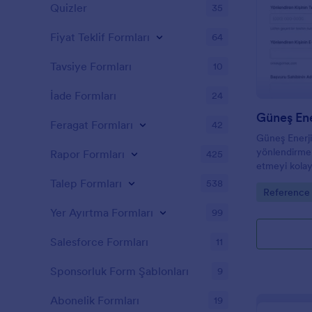
Quizler
35
Fiyat Teklif Formları
64
Tavsiye Formları
10
İade Formları
24
Güneş Ene
Feragat Formları
42
Güneş Enerji
yönlendirmel
Rapor Formları
425
etmeyi kolayl
firmalarının 
Talep Formları
538
Go to Cate
Reference
yönetimini d
yardımcı olur
Yer Ayırtma Formları
99
Salesforce Formları
11
Sponsorluk Form Şablonları
9
Abonelik Formları
19