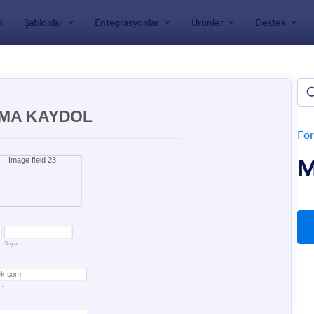
m
Şablonlar
Entegrasyonlar
Ürünler
Destek
nları
eri Kazanma Formları
For
M
: Yeni Müşteri Kayıt Formu
: M
Önizleme
Önizleme