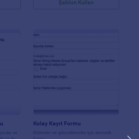
Şablon Kullan
emel Konuk Listesi Formu
: Kolay Kayıt Formu
Önizleme
mu
Kolay Kayıt Formu
yıcılar ve
Bültenler ve güncellemeler için abonelik
lik ya da
formu.