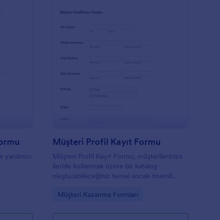
tlar ve
u
ini, renk
fazlasını
kodlama
Form
üvekkil Müşteri Kayıt Formu
: Müşteri Profil Kayıt
Önizleme
Formu
Müşteri Profil Kayıt Formu
de yardımcı
Müşteri Profil Kayıt Formu, müşterilerinize
ileride kullanmak üzere bir katalog
oluşturabileceğiniz temel ancak önemli
soruları içerir. Formu doldurmak yalnızca bir
Go to Category:
Müşteri Kazanma Formları
veya iki dakikanızı alacaktır ancak Müşteri
Profil Kayıt Formu müşterilerle kolayca
iletişime geçmebilirsiniz.