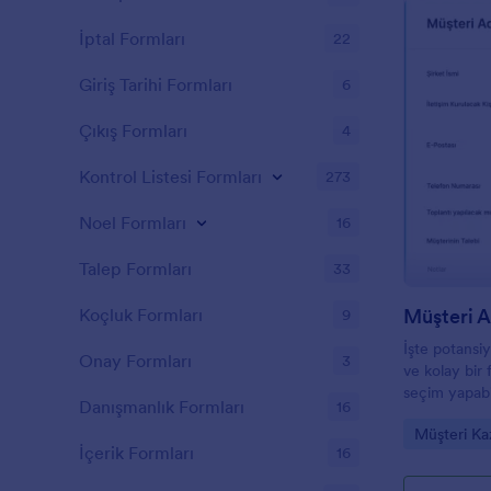
İptal Formları
22
Giriş Tarihi Formları
6
Çıkış Formları
4
Kontrol Listesi Formları
273
Noel Formları
16
Talep Formları
33
Müşteri 
Koçluk Formları
9
İşte potansiy
Onay Formları
3
ve kolay bir
seçim yapabi
Danışmanlık Formları
16
adayı oluştu
Go to Cate
Müşteri Ka
İçerik Formları
16