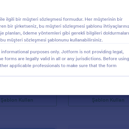
: Basit Zaman Çizelgesi
: Sa
Önizleme
Önizleme
le ilgili bir müşteri sözleşmesi formudur. Her müşterinin bir
n bir şirketseniz, bu müşteri sözleşmesi şablonu ihtiyaçlarınız
proje planları, ödeme yöntemleri gibi gerekli bilgileri doldurmaları
n bu müşteri sözleşmesi şablonunu kullanabilirsiniz.
an Çizelgesi
Satıcı Bilgi Formu
informational purposes only. Jotform is not providing legal,
e forms are legally valid in all or any jurisdictions. Before usin
ası ve iş takibi için
Satıcı Bilgi Formu, satıcı veya ted
ther applicable professionals to make sure that the form
 basit form.
hakkında temel verileri toplamak i
kullanılan bir belgedir. Satıcı Bilg
firma veya bayi adı, iletişim bilgile
gory:
Go to Category:
Müşteri Kazanma Formları
türü, işletmenin kuruluş yılı, irtib
kişiler ve işletme tanımının sorul
alanlarını içerir. Bu şablon, satıcını
Şablon Kullan
Şablon Kullan
bilgilerinin adını, telefon numaras
adresini ve konumunu kaydetmek
Ayarlanabilir Liste widgetını kullan
araç, kişinin gerektiğinde daha fa
alan eklemesine olanak tanır. İmza