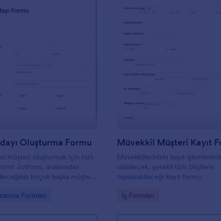
sayesinde işletmenin temsilcisi şar
koşulları onayladıktan sonra form
imzalayabilir. Formu daha fazla
özelleştirmek istiyorsanız, yazı tip
temasını, alan düzenlerini ve daha 
değiştirebilmek için Jotform’un 
gerektirmeyen sürükle ve bırak 
Oluşturucusunu kullanabilirsiniz.
: Müşteri Adayı Oluşturma Formu
: M
Önizleme
Önizleme
Adayı Oluşturma Formu
Müvekkil Müşteri Kayıt 
el müşteri oluşturmak için hızlı
Müvekkillerinizin kayıt işlemlerin
 form! Jotform, aralarından
olabilecek, gerekli tüm bilgilerin
leceğiniz birçok başka müşteri
toplanabileceği kayıt formu.
rma formu sunar.
gory:
Go to Category:
zanma Formları
İş Formları