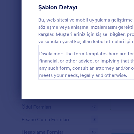
Üye Kayıt Formları
Şablon Detayı
53
Oy Formları
22
Bu, web sitesi ve mobil uygulama geliştirme i
sözleşme veya anlaşma imzalamasını gerektire
Özet Formları
17
karşılar. Müşterileriniz için kişisel bilgiler, 
ve sunulan yasal koşulları kabul etmeleri içi
Onay Formları
89
Basit Zam
Disclaimer: The form templates here are for 
Değerlendirme Formları
104
financial, or other advice, or implying that th
Zaman planlam
any such form, consult an attorney and/or o
oluşturulmuş
Katılım Formları
12
meets your needs, legally and otherwise.
Denetim
78
Go to Cate
İş Formları
Yetkilendirme Formları
67
Diyalog sonu
Ödül Formları
17
Efsane Cuma Formları
3
Hesaplama Formları
15