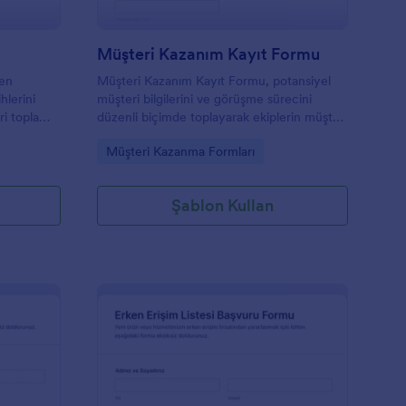
Müşteri Kazanım Kayıt Formu
ten
Müşteri Kazanım Kayıt Formu, potansiyel
ihlerini
müşteri bilgilerini ve görüşme sürecini
eri toplama
düzenli biçimde toplayarak ekiplerin müşteri
kazanma çalışmalarını Jotform üzerinden
Go to Category:
Müşteri Kazanma Formları
n.
tek noktadan takip etmesine yardımcı olur.
Şablon Kullan