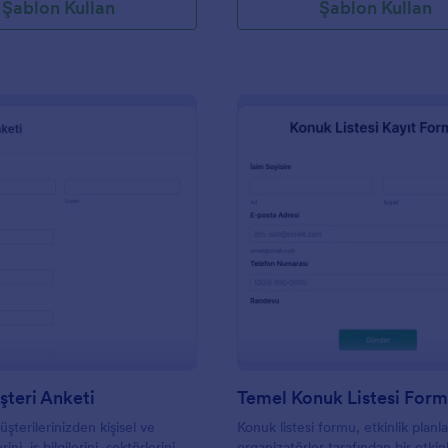
Şablon Kullan
Şablon Kullan
: Genel Müşteri Anketi
: T
Önizleme
Önizleme
teri Anketi
Temel Konuk Listesi For
şterilerinizden kişisel ve
Konuk listesi formu, etkinlik planla
erini, iş bilgilerini, sektörlerini,
organizatörler tarafından bir etkin