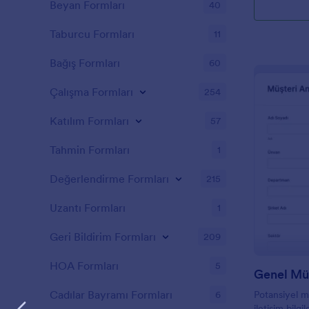
Beyan Formları
40
Taburcu Formları
11
Bağış Formları
60
Çalışma Formları
254
Katılım Formları
57
Tahmin Formları
1
Değerlendirme Formları
215
Uzantı Formları
1
Geri Bildirim Formları
209
HOA Formları
5
Genel Müş
Cadılar Bayramı Formları
6
Potansiyel mü
iletişim bilgil