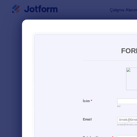
Diyalog başlangıcı
Çalışma Alanı
Form Şablo
Müşt
SIRALA
Popüler
65 Şablon
FORM DÜZENİ
Klasik
TÜRLER
Sipariş Formları
689
Kayıt Formları
570