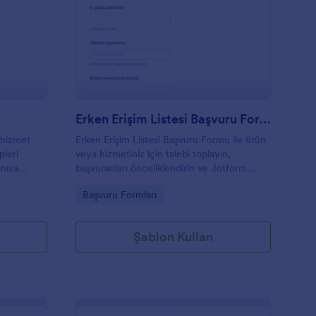
eneme Talep Formu
: Erken Erişim Listesi
Önizleme
Erken Erişim Listesi Başvuru Formu
 hizmet
Erken Erişim Listesi Başvuru Formu ile ürün
pleri
veya hizmetiniz için talebi toplayın,
nıza
başvuranları önceliklendirin ve Jotform
ca
üzerinden form gönderimlerini tek yerden
Go to Category:
Başvuru Formları
nar.
yönetin.
Şablon Kullan