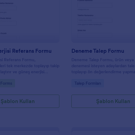
: Güneş Enerjisi Referans Formu
: D
Önizleme
Önizleme
rjisi Referans Formu
Deneme Talep Formu
si Referans Formu,
Deneme Talep Formu, ürün veya
eri tek merkezde toplayıp takip
denemesi isteyen adaylardan tale
aştırır ve güneş enerjisi
toplayıp ön değerlendirme yapma
veri toplama ile form yanıtı
yardımcı olur ve Jotform ile hızlı
gory:
Go to Category:
 Forms
Talep Formları
aha düzenli yürütmesine
paylaşılabilen bir form şablonu su
.
Şablon Kullan
Şablon Kullan