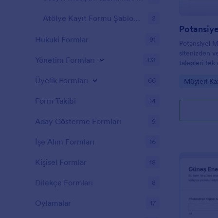
Atölye Kayıt Formu Şablonları
2
Potansiye
Hukuki Formlar
91
Potansiyel M
sitenizden v
Yönetim Formları
131
talepleri te
mantığıyla to
Üyelik Formları
66
Go to Cate
Müşteri Ka
hızlandırın v
ekibinize düz
Form Takibi
14
Aday Gösterme Formları
9
İşe Alım Formları
16
Kişisel Formlar
18
Dilekçe Formları
8
Oylamalar
17