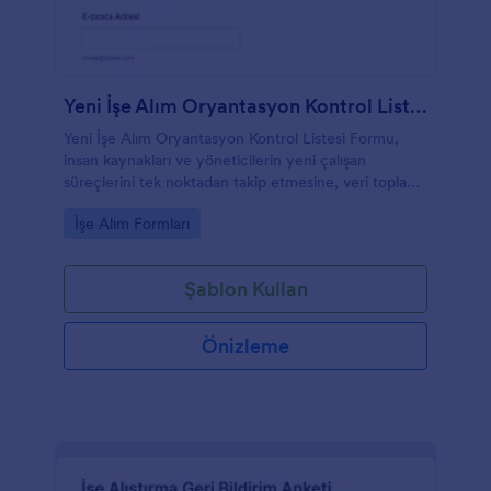
Yeni İşe Alım Oryantasyon Kontrol Listesi Formu
Yeni İşe Alım Oryantasyon Kontrol Listesi Formu,
insan kaynakları ve yöneticilerin yeni çalışan
süreçlerini tek noktadan takip etmesine, veri toplama
yapmasına ve Jotform üzerinden form yanıtlarını
Go to Category:
İşe Alım Formları
düzenli biçimde yönetmesine yardımcı olur.
Şablon Kullan
Önizleme