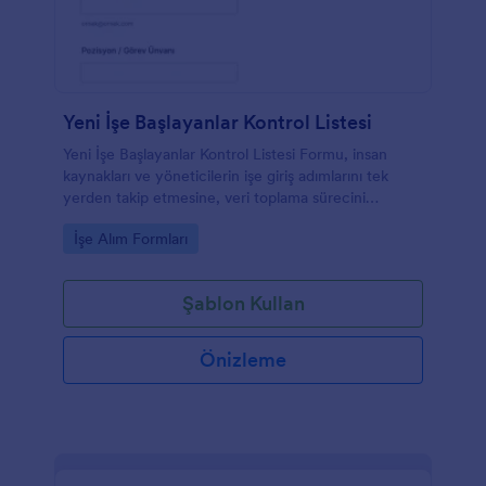
Yeni İşe Başlayanlar Kontrol Listesi
Yeni İşe Başlayanlar Kontrol Listesi Formu, insan
kaynakları ve yöneticilerin işe giriş adımlarını tek
yerden takip etmesine, veri toplama sürecini
düzenlemesine ve her form yanıtını Jotform
Go to Category:
İşe Alım Formları
üzerinden yönetmesine yardımcı olur.
Şablon Kullan
Önizleme