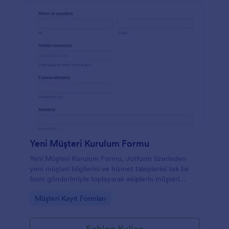
Yeni Müşteri Kurulum Formu
Yeni Müşteri Kurulum Formu, Jotform üzerinden
yeni müşteri bilgilerini ve hizmet taleplerini tek bir
form gönderimiyle toplayarak ekiplerin müşteri
açılışını hızla başlatmasına yardımcı olan bir form
Go to Category:
Müşteri Kayıt Formları
şablonudur.
Şablon Kullan