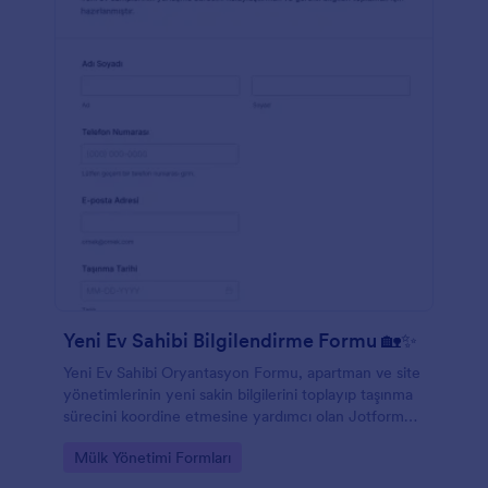
Yeni Ev Sahibi Bilgilendirme Formu 🏡✨
Yeni Ev Sahibi Oryantasyon Formu, apartman ve site
yönetimlerinin yeni sakin bilgilerini toplayıp taşınma
sürecini koordine etmesine yardımcı olan Jotform
form şablonudur.
Go to Category:
Mülk Yönetimi Formları