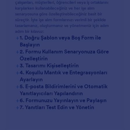
çalışanları, müşterileri, öğrencileri veya iş ortaklarını
karşılarken kullanabileceğiniz ve her işe alım
senaryosuna göre özelleştirebileceğiniz basit bir
süreçtir. İşte işe alım formlarınızı verimli bir şekilde
tasarlamanız, oluşturmanız ve yönetmeniz için adım
adım bir kılavuz:
+
1. Doğru Şablon veya Boş Form ile
Başlayın
+
2. Formu Kullanım Senaryonuza Göre
Özelleştirin
+
3. Tasarımı Kişiselleştirin
+
4. Koşullu Mantık ve Entegrasyonları
Ayarlayın
+
5. E-posta Bildirimlerini ve Otomatik
Yanıtlayıcıları Yapılandırın
+
6. Formunuzu Yayınlayın ve Paylaşın
+
7. Yanıtları Test Edin ve Yönetin