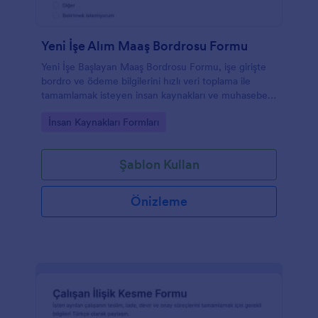
Yeni İşe Alım Maaş Bordrosu Formu
Yeni İşe Başlayan Maaş Bordrosu Formu, işe girişte
bordro ve ödeme bilgilerini hızlı veri toplama ile
tamamlamak isteyen insan kaynakları ve muhasebe
ekipleri için pratik bir form şablonudur.
Go to Category:
İnsan Kaynakları Formları
Şablon Kullan
Önizleme