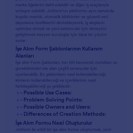
marka öğelerini dahil edebilir ve diğer iş araçlarıyla
entegre edebilir. Jotform'un platformu aynı zamanda
koşullu mantık, otomatik bildirimler ve güvenli veri
depolama özelliklerini destekleyerek, iş akışlarını
optimize etmek ve yeni katılımcılar için deneyimi
geliştirmek isteyen kuruluşlar için ideal bir çözüm
sunar.
İşe Alım Form Şablonlarının Kullanım
Alanları
İşe alım Form Şablonları, her biri benzersiz zorlukları ve
gereksinimleri ele alan çeşitli senaryolar için
uyarlanabilir. Bu şablonların nasıl kullanılabileceği,
kimlerin kullanabileceği ve içeriklerinin nasıl
farklılaşabileceği şu şekildedir:
+
- Possible Use Cases:
+
- Problem Solving Points:
+
- Possible Owners and Users:
+
- Differences of Creation Methods:
İşe Alım Formu Nasıl Oluşturulur
Jotform ile etkili bir işe alım formu oluşturmak, yeni