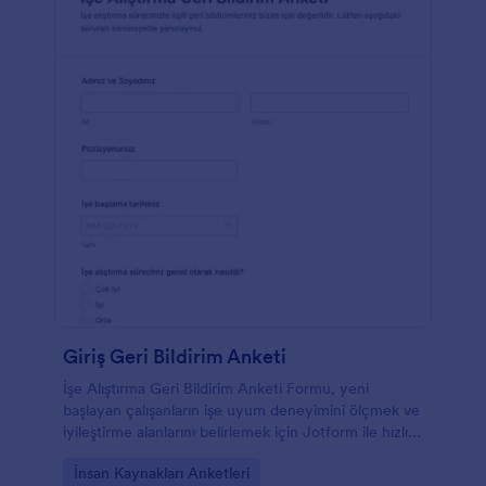
Giriş Geri Bildirim Anketi
İşe Alıştırma Geri Bildirim Anketi Formu, yeni
başlayan çalışanların işe uyum deneyimini ölçmek ve
iyileştirme alanlarını belirlemek için Jotform ile hızlı
veri toplama ve form yanıtı takibi yapmanızı sağlar.
Go to Category:
İnsan Kaynakları Anketleri