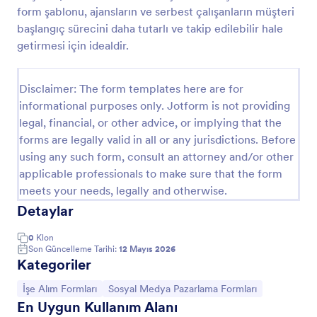
form şablonu, ajansların ve serbest çalışanların müşteri
Personel Oryantasyon Kontrol Listesi Formu
başlangıç sürecini daha tutarlı ve takip edilebilir hale
Çalışan Oryantasyon Kontrol Listesi Formu, yeni
getirmesi için idealdir.
başlayan personelin oryantasyon sürecindeki eğitim,
belge ve ekipman adımlarını takip etmek isteyen
insan kaynakları ve yöneticiler için pratik bir veri
Disclaimer: The form templates here are for
Go to Category:
İşe Alım Formları
toplama çözümüdür.
informational purposes only. Jotform is not providing
legal, financial, or other advice, or implying that the
forms are legally valid in all or any jurisdictions. Before
Şablon Kullan
using any such form, consult an attorney and/or other
applicable professionals to make sure that the form
Önizleme
meets your needs, legally and otherwise.
Detaylar
0
Klon
Son Güncelleme Tarihi:
12 Mayıs 2026
Kategoriler
Kategoriye git:
Kategoriye git:
İşe Alım Formları
Sosyal Medya Pazarlama Formları
En Uygun Kullanım Alanı