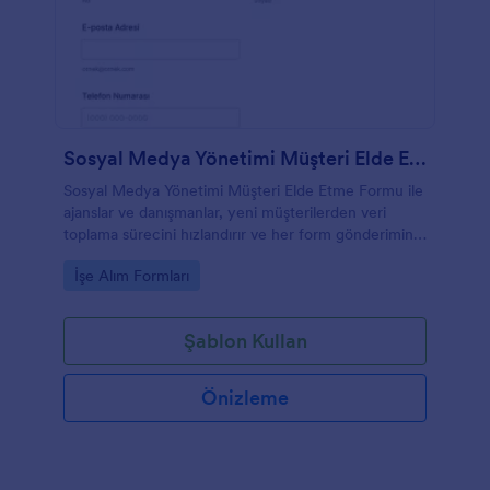
Sosyal Medya Yönetimi Müşteri Elde Etme Formu
Sosyal Medya Yönetimi Müşteri Elde Etme Formu ile
ajanslar ve danışmanlar, yeni müşterilerden veri
toplama sürecini hızlandırır ve her form gönderimini
Jotform üzerinden tek yerde takip eder.
Go to Category:
İşe Alım Formları
Şablon Kullan
Önizleme