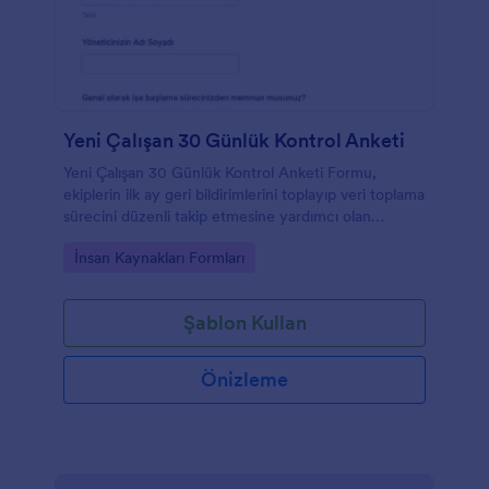
Yeni Çalışan 30 Günlük Kontrol Anketi
Yeni Çalışan 30 Günlük Kontrol Anketi Formu,
ekiplerin ilk ay geri bildirimlerini toplayıp veri toplama
sürecini düzenli takip etmesine yardımcı olan
Jotform form şablonudur.
Go to Category:
İnsan Kaynakları Formları
Şablon Kullan
Önizleme