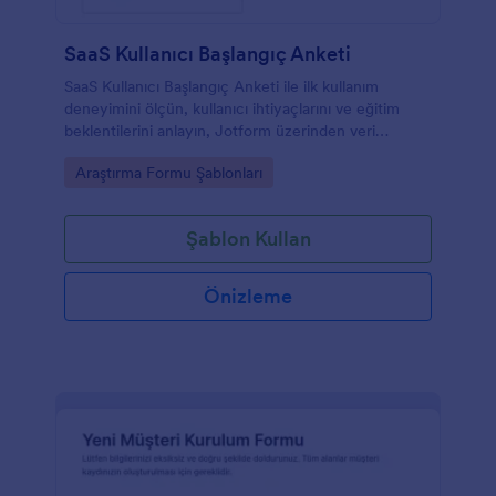
SaaS Kullanıcı Başlangıç Anketi
SaaS Kullanıcı Başlangıç Anketi ile ilk kullanım
deneyimini ölçün, kullanıcı ihtiyaçlarını ve eğitim
beklentilerini anlayın, Jotform üzerinden veri
toplama sürecini tek noktadan yönetin.
Go to Category:
Araştırma Formu Şablonları
Şablon Kullan
Önizleme