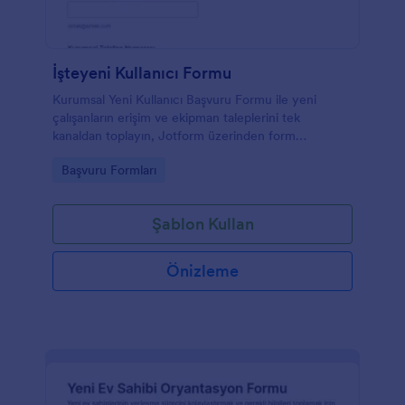
İşteyeni Kullanıcı Formu
Kurumsal Yeni Kullanıcı Başvuru Formu ile yeni
çalışanların erişim ve ekipman taleplerini tek
kanaldan toplayın, Jotform üzerinden form
yanıtlarını takip ederek işe alım hazırlıklarını daha hızlı
Go to Category:
Başvuru Formları
planlayın.
Şablon Kullan
Önizleme