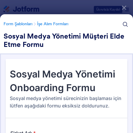
Diyalog başlangıcı
Ücretsiz Kaydol
Form Şablonları
İşe Alım Formları
Sosyal Medya Yönetimi Müşteri Elde
Etme Formu
Form Şablonu Kategorileri
Form Şablonları
İşe Alım Formları
İşe Alım Formları
16 Şablon