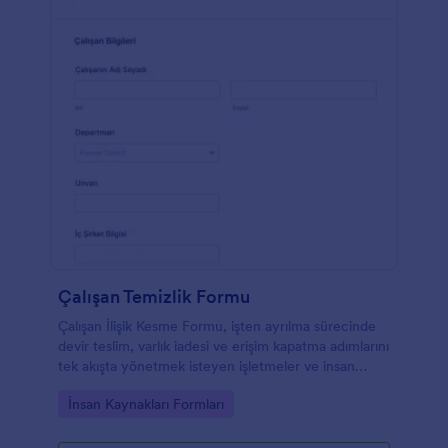
Çalışan Temizlik Formu
Çalışan İlişik Kesme Formu, işten ayrılma sürecinde
devir teslim, varlık iadesi ve erişim kapatma adımlarını
tek akışta yönetmek isteyen işletmeler ve insan
kaynakları ekipleri için pratik bir çözümdür.
Go to Category:
İnsan Kaynakları Formları