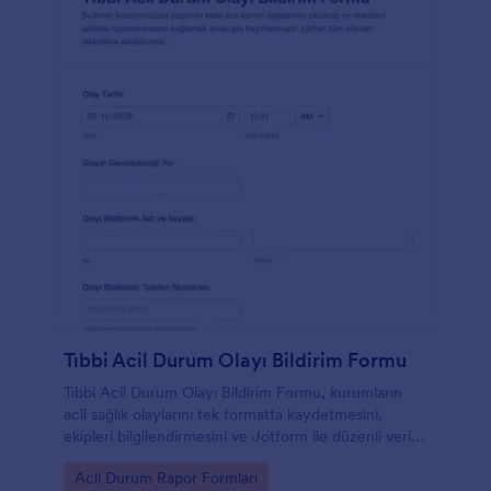
Tıbbi Acil Durum Olayı Bildirim Formu
Tıbbi Acil Durum Olayı Bildirim Formu, kurumların
acil sağlık olaylarını tek formatta kaydetmesini,
ekipleri bilgilendirmesini ve Jotform ile düzenli veri
toplama yapmasını kolaylaştırır.
Go to Category:
Acil Durum Rapor Formları