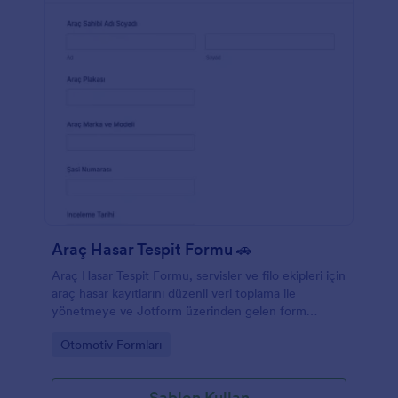
Araç Hasar Tespit Formu 🚗
Araç Hasar Tespit Formu, servisler ve filo ekipleri için
araç hasar kayıtlarını düzenli veri toplama ile
yönetmeye ve Jotform üzerinden gelen form
yanıtlarını tek noktada takip etmeye yardımcı olur.
Go to Category:
Otomotiv Formları
Şablon Kullan