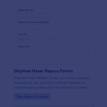
bilgilerinizi online olarak düzende tutmak için
Dropbox ve Google Drive ile entegre edin. Ücretsiz
online Genel Kaza Rapor Formu sayesinde
bilgilerinizi koruyun.
Ekipman Hasar Raporu Formu
Ekipman Hasar Bildirim Formu, kurumların ekipman
arızalarını ve olay kayıtlarını hızlı veri toplama ile
yönetmesine yardımcı olur ve Jotform üzerinden
gelen form yanıtlarını tek noktada takip etmeyi
Go to Category:
Olay Raporu Formları
kolaylaştırır.