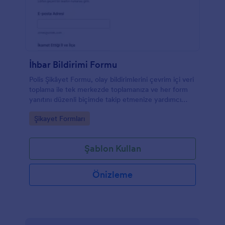
İhbar Bildirimi Formu
Polis Şikâyet Formu, olay bildirimlerini çevrim içi veri
toplama ile tek merkezde toplamanıza ve her form
yanıtını düzenli biçimde takip etmenize yardımcı
olan bir Jotform form şablonudur.
Go to Category:
Şikayet Formları
Şablon Kullan
Önizleme