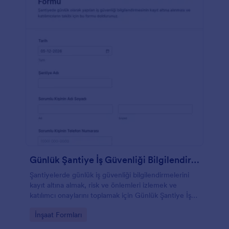
Günlük Şantiye İş Güvenliği Bilgilendirme Formu
Şantiyelerde günlük iş güvenliği bilgilendirmelerini
kayıt altına almak, risk ve önlemleri izlemek ve
katılımcı onaylarını toplamak için Günlük Şantiye İş
Güvenliği Bilgilendirme Formu kullanın.
Go to Category:
İnşaat Formları