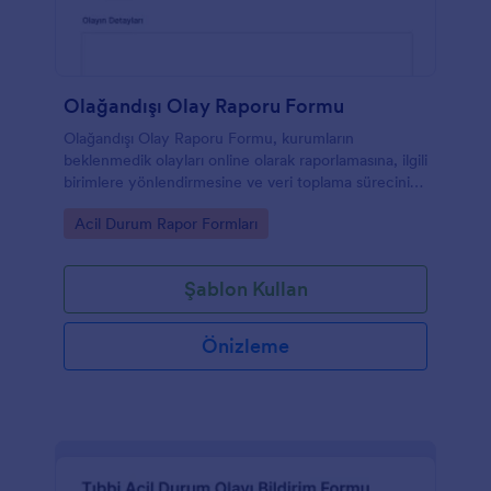
Olağandışı Olay Raporu Formu
Olağandışı Olay Raporu Formu, kurumların
beklenmedik olayları online olarak raporlamasına, ilgili
birimlere yönlendirmesine ve veri toplama sürecini
Jotform üzerinden tek yerde yönetmesine yardımcı
Go to Category:
Acil Durum Rapor Formları
olur.
Şablon Kullan
Önizleme