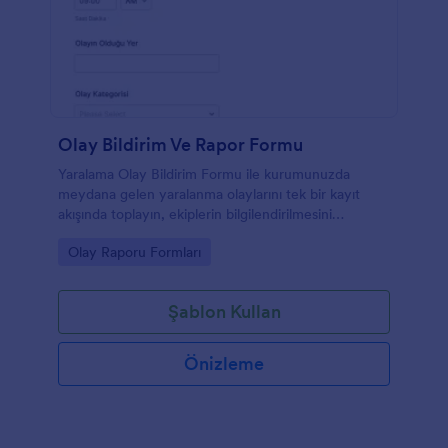
Olay Bildirim Ve Rapor Formu
Yaralama Olay Bildirim Formu ile kurumunuzda
meydana gelen yaralanma olaylarını tek bir kayıt
akışında toplayın, ekiplerin bilgilendirilmesini
hızlandırın ve Jotform ile online veri toplama sürecini
Go to Category:
Olay Raporu Formları
düzenli yönetin.
Şablon Kullan
Önizleme