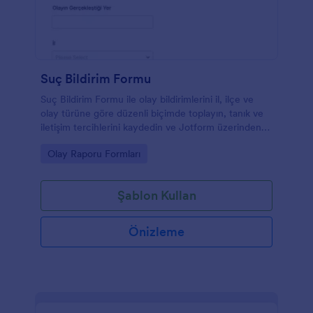
Suç Bildirim Formu
Suç Bildirim Formu ile olay bildirimlerini il, ilçe ve
olay türüne göre düzenli biçimde toplayın, tanık ve
iletişim tercihlerini kaydedin ve Jotform üzerinden
form yanıtlarını tek yerden yönetin.
Go to Category:
Olay Raporu Formları
Şablon Kullan
Önizleme