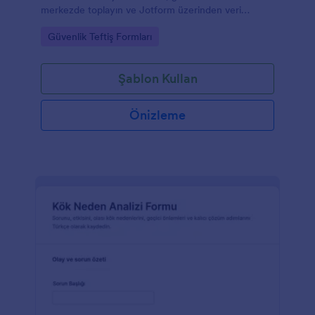
merkezde toplayın ve Jotform üzerinden veri
toplama sürecinizi hızlandırın.
Go to Category:
Güvenlik Teftiş Formları
Şablon Kullan
Önizleme