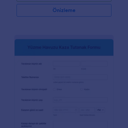
verdiğinden ve olası riskleri veya gecikmeleri
önlediğinden dolayı şirketler için çok önemlidir.Her
Önizleme
büyüklükteki ve sektördeki şirketler İş Durdurma
Yetkisi Raporlama Formunu kullanarak faydalanabilir.
Özellikle proje yöneticileri, ekip liderleri ve acil
durum veya güvenlik endişeleri durumunda işi
durdurma yetkisine sahip çalışanlar için kullanışlıdır.
Şirketler bu form şablonunu kullanarak raporlama
süreçlerini kolaylaştırabilir, zamanında iletişim
sağlayabilir ve güvenli bir çalışma ortamını teşvik
edebilirler. Kullanıcı dostu form oluşturucu Jotform
sayesinde bu formu oluşturmak ve özelleştirmek çok
kolay. Ayrıca Jotform, formun işlevselliğini daha da
geliştirmek ve şirketlerin özel gereksinimlerini
karşılamak için kullanım kolaylığı, e-imza toplama ve
özelleştirme seçenekleri gibi özellikler sunar.
Jotform'un yardımıyla şirketler iş duraklamalarını
etkin bir şekilde yönetebilir, üretken ve güvenli bir
çalışma ortamı sağlayabilir.