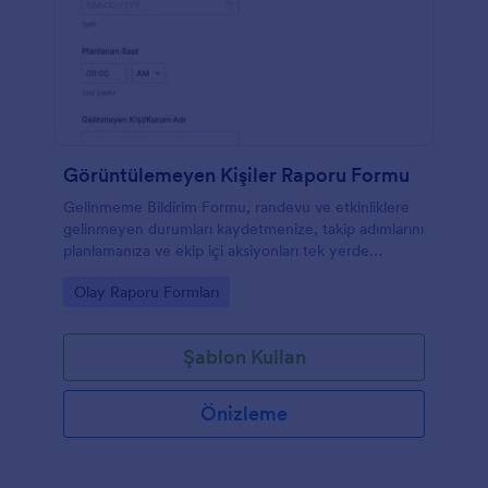
Görüntülemeyen Kişiler Raporu Formu
Gelinmeme Bildirim Formu, randevu ve etkinliklere
gelinmeyen durumları kaydetmenize, takip adımlarını
planlamanıza ve ekip içi aksiyonları tek yerde
toplamanıza yardımcı olur.
Go to Category:
Olay Raporu Formları
Şablon Kullan
Önizleme