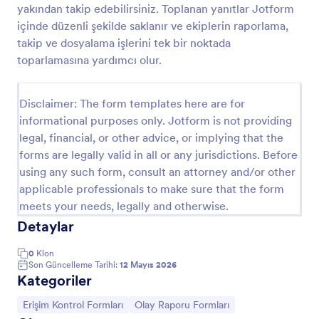
yakından takip edebilirsiniz. Toplanan yanıtlar Jotform
Kaza Raporu
içinde düzenli şekilde saklanır ve ekiplerin raporlama,
takip ve dosyalama işlerini tek bir noktada
Kaza Raporu Şablonu, bir kuruluşta veya belirli bir
bağlamda meydana gelen bir olay, kaza veya
toparlamasına yardımcı olur.
olağandışı olayla ilgili ayrıntıları belgelemek için
kullanılan standartlaştırılmış bir formdur. Tarih, saat,
Go to Category:
Olay Raporu Formları
yer, olayın tanımı, ilgili taraflar ve alınan önlemler gibi
Disclaimer: The form templates here are for
temel bilgilerin kaydedilmesi için yapılandırılmış bir
informational purposes only. Jotform is not providing
ana hat sağlar. Bu form, doğru ve tutarlı
legal, financial, or other advice, or implying that the
Şablon Kullan
raporlamanın sağlanmasına yardımcı olarak etkin olay
forms are legally valid in all or any jurisdictions. Before
yönetimi ve analizini kolaylaştırdığı için kuruluşlar için
using any such form, consult an attorney and/or other
çok değerlidir.Önde gelen online form oluşturucusu
Önizleme
Jotform, olay raporlamasının verimliliğini ve
applicable professionals to make sure that the form
etkinliğini artıran bir dizi özellik ve yetenek sunar.
meets your needs, legally and otherwise.
Google Drive, Salesforce ve Dropbox gibi popüler
Detaylar
uygulamalar ve hizmetlerle sorunsuz entegrasyon
yetenekleri sayesinde kuruluşlar verileri kolayca
0
Klon
aktarabilir ve otomatikleştirerek sorunsuz bir bilgi
Son Güncelleme Tarihi:
12 Mayıs 2026
akışı sağlayabilir. Ayrıca, Jotform'un widget
Kategoriler
kütüphanesi takvimler, dosya yüklemeleri ve
elektronik imzalar dahil olmak üzere olay raporlarına
Kategoriye git:
Kategoriye git:
Erişim Kontrol Formları
Olay Raporu Formları
ek işlevsellik sağlar. Bu, kuruluşların olay raporlarını