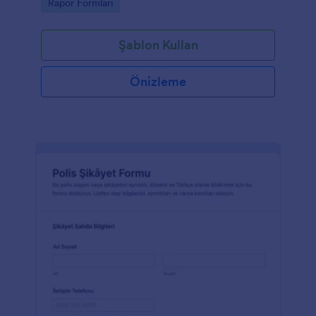
Go to Category:
Rapor Formları
Şablon Kullan
Önizleme