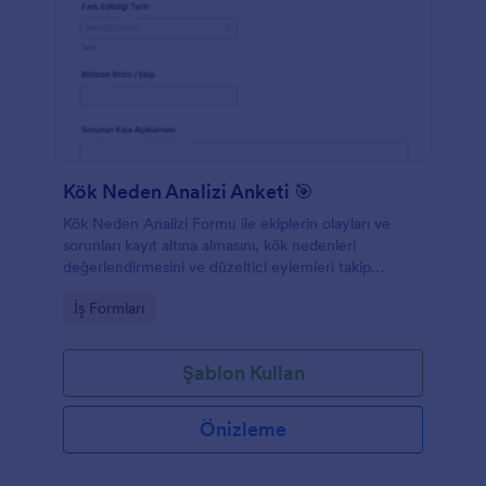
Kök Neden Analizi Anketi 🎯
Kök Neden Analizi Formu ile ekiplerin olayları ve
sorunları kayıt altına almasını, kök nedenleri
değerlendirmesini ve düzeltici eylemleri takip
etmesini kolaylaştırarak Jotform üzerinden düzenli
Go to Category:
İş Formları
veri toplama sağlayın.
Şablon Kullan
Önizleme