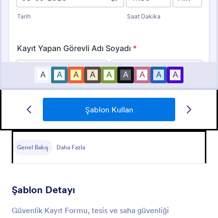
Şablon Kullan
Olay Bildirim Formu
Olay Bildirim Formu, bir kuruluş içindeki olayların
raporlanması ve belgelenmesi sürecini kolaylaştırmak
Genel Bakış
Daha Fazla
için tasarlanmış bir form şablonudur.
Go to Category:
Olay Raporu Formları
Şablon Detayı
Şablon Kullan
Güvenlik Kayıt Formu, tesis ve saha güvenliği