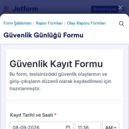
Diyalog başlangıcı
Ücretsiz Kaydol
Form Şablonları
Rapor Formları
Olay Raporu Formları
Güvenlik Günlüğü Formu
Form Şablonu Kategorileri
Form Şablonları
Rapor Formları
Olay Raporu Formları
Olay Raporu Formları
114 Şablon