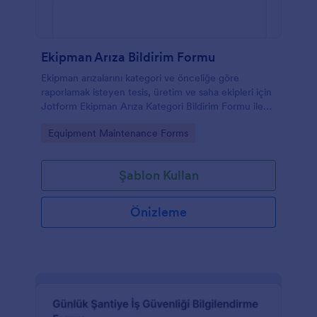
Ekipman Arıza Bildirim Formu
Ekipman arızalarını kategori ve önceliğe göre
raporlamak isteyen tesis, üretim ve saha ekipleri için
Jotform Ekipman Arıza Kategori Bildirim Formu ile
veri toplama ve takip sürecini tek yerden yönetin.
Go to Category:
Equipment Maintenance Forms
Şablon Kullan
Önizleme