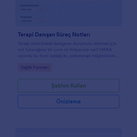
Terapi Danışan Süreç Notları
Terapi sürecindeki danışanın durumunu izlemek için
not tutacağınız bir yere mi ihtiyacınız var? HIPAA
uyumlu bu form taslağı ile, psikoterapi müşterinizin
bilgilerini tutabilirsiniz.
Go to Category:
Sağlık Formları
Şablon Kullan
Önizleme