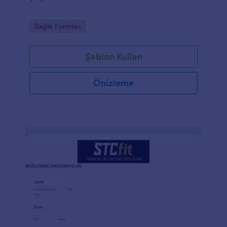
Go to Category:
Sağlık Formları
Şablon Kullan
Önizleme