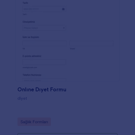
Onlıne Dıyet Formu
diyet
Go to Category:
Sağlık Formları