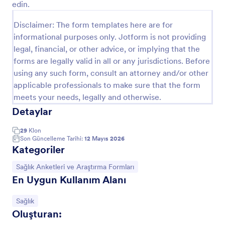
edin.
Önizleme
Disclaimer: The form templates here are for
informational purposes only. Jotform is not providing
legal, financial, or other advice, or implying that the
forms are legally valid in all or any jurisdictions. Before
using any such form, consult an attorney and/or other
applicable professionals to make sure that the form
meets your needs, legally and otherwise.
Detaylar
29
Klon
Son Güncelleme Tarihi:
12 Mayıs 2026
Kategoriler
Kategoriye git:
Sağlık Anketleri ve Araştırma Formları
En Uygun Kullanım Alanı
Kategoriye git:
Sağlık
Oluşturan: