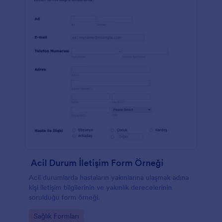
Acil Durum İletişim Form Örneği
Acil durumlarda hastaların yakınlarına ulaşmak adına
kişi iletişim bilgilerinin ve yakınlık derecelerinin
sorulduğu form örneği.
Go to Category:
Sağlık Formları