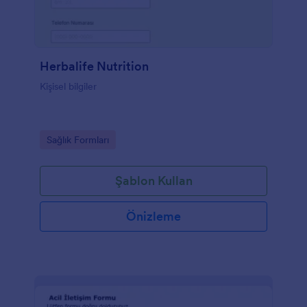
Herbalife Nutrition
Kişisel bilgiler
Go to Category:
Sağlık Formları
Şablon Kullan
Önizleme