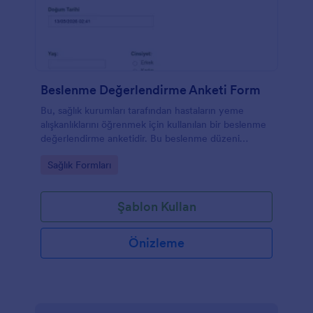
Beslenme Değerlendirme Anketi Form
Bu, sağlık kurumları tarafından hastaların yeme
alışkanlıklarını öğrenmek için kullanılan bir beslenme
değerlendirme anketidir. Bu beslenme düzeni
değerlendirme anketi kullanıcıların kan şekeri, yağ
Go to Category:
Sağlık Formları
asidi, iltihaplanma, toksisite ve günde kaç kez yemek
yedikleri veya sigara içtikleri gibi soruları içerir.
Şablon Kullan
Önizleme