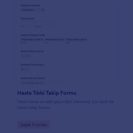
Hasta Tıbbi Takip Formu
Hasta tanısı ve tıbbi geçmişini izlemeniz için basit bir
hasta takip formu.
Go to Category:
Sağlık Formları