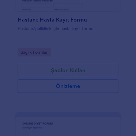
Hastane Hasta Kayıt Formu
Hastane/poliklinik için hasta kayıt formu.
Go to Category:
Sağlık Formları
Şablon Kullan
Önizleme