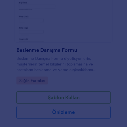
Beslenme Danışma Formu
Beslenme Danışma Formu diyetisyenlerin,
müşterilerin temel bilgilerini toplamasına ve
hastaların beslenme ve yeme alışkanlıklarını
iyileştirmesine yardımcı olur.
Go to Category:
Sağlık Formları
Şablon Kullan
Önizleme