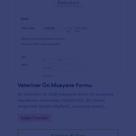
Veteriner Ön Muayene Formu
Bu veteriner ön fiziki muayene formu ile muayene
kayıtlarınızı daha kolay tutabilirsiniz. Bu formla
müşterinin iletişim bilgilerini, muayene saatini,
hayvanın bilgilerini ve fiziksel muayene bulgularını
Go to Category:
Sağlık Formları
kayıt altına alabilirsiniz
Şablon Kullan