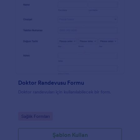
Kağıt formları bırakın ve imzalı izin formlarınızı
herhangi bir cihazdan Jotform’un aşı izin formu ile
sorunsuzca toplayın.
Doktor Randevusu Formu
Doktor randevuları için kullanılabilecek bir form.
Go to Category:
Sağlık Formları
Şablon Kullan