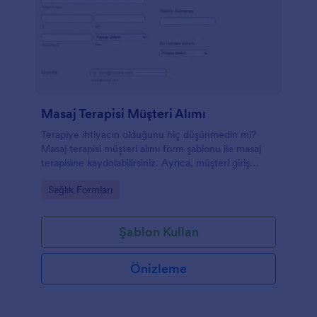
Masaj Terapisi Müşteri Alımı
Terapiye ihtiyacın olduğunu hiç düşünmedin mi?
Masaj terapisi müşteri alımı form şablonu ile masaj
terapisine kaydolabilirsiniz. Ayrıca, müşteri giriş
formu Kiropraktörler tarafından kullanılır. Masaj
Go to Category:
Sağlık Formları
terapisi alımı kişisel bilgiler, iletişim bilgileri, patoloji
geçmişi ve müşterinin semptomları hakkında farklı
sorular içerir.
Şablon Kullan
Önizleme