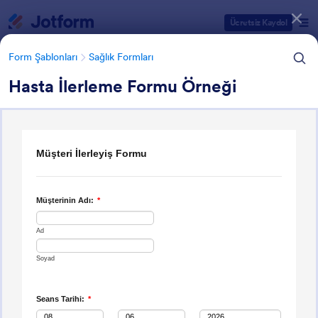
Diyalog başlangıcı
Ücretsiz Kaydol
Form Şablonları
Sağlık Formları
Hasta İlerleme Formu Örneği
Form Şablonu Kategorileri
Form Şablonları
Sağlık Formları
Sağlık Formları
881 Şablon