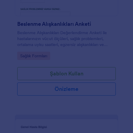
Beslenme Alışkanlıkları Anketi
Beslenme Alışkanlıkları Değerlendirme Anketi ile
hastalarınızın vücut ölçüleri, sağlık problemleri,
ortalama uyku saatleri, egzersiz alışkanlıkları ve
beslenme düzenleri ile ilgili bilgilerini toplayabilirsiniz.
Go to Category:
Sağlık Formları
Şablon Kullan
Önizleme