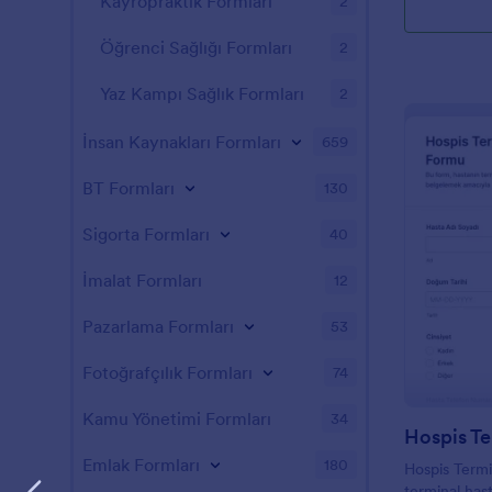
Kayropraktik Formları
2
Öğrenci Sağlığı Formları
2
Yaz Kampı Sağlık Formları
2
İnsan Kaynakları Formları
659
BT Formları
130
Sigorta Formları
40
İmalat Formları
12
Pazarlama Formları
53
Fotoğrafçılık Formları
74
Kamu Yönetimi Formları
34
Emlak Formları
180
Hospis Termin
terminal hast