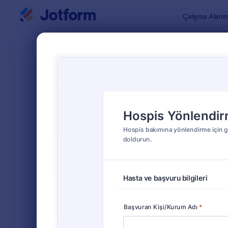
Diyalog başlangıcı
Çalışma Alanı
Form Şablo
Bakım
SIRALA
Popüler
11 Şablon
FORM DÜZENİ
Klasik
TÜRLER
ENDÜSTRİLER
Reklam Formları
23