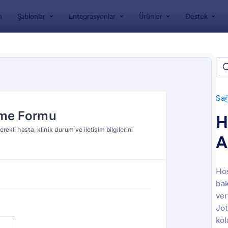
m
Şablonlar
Entegrasyonlar
Ürünler
Destek
nları
Sağlık Formları
Bakımevi Formları
evi Formları
Sağ
H
A
Hos
bak
: Hasta Taburcu Özet Formu
: H
Önizleme
Önizleme
ver
Jot
kol