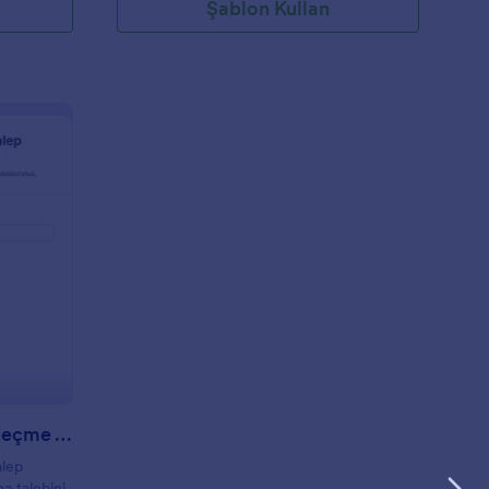
Şablon Kullan
ospis Hizmetinden Vazgeçme Talep Formu
Hospis Hizmetinden Vazgeçme Talep Formu
alep
a talebini