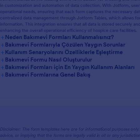
in customization and automation of data collection. With Jotform, users
operational needs, ensuring that each form captures the necessary data
centralized data management through Jotform Tables, which allows for 
information. This integration ensures that all data is stored securely 
enhancing the overall operational efficiency of hospice care facilities.
+
Neden Bakımevi Formları Kullanmalısınız?
+
Bakımevi Formlarıyla Çözülen Yaygın Sorunlar
+
Kullanım Senaryolarını Özelliklerle Eşleştirme
+
Bakımevi Formu Nasıl Oluşturulur
+
Bakımevi Formları için En Yaygın Kullanım Alanları
+
Bakımevi Formlarına Genel Bakış
Yöneticiler İçin
Takımlar İçin
Müşteriler İçin
Disclaimer: The form templates here are for informational purposes only. J
advice, or implying that the forms are legally valid in all or any jurisdict