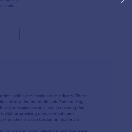
na almak
rm
bir veri
rations within the hospice care industry. These
ical history documentation, staff scheduling,
hese forms play a crucial role in ensuring that
 is vital for providing compassionate and
uce the administrative burden on healthcare
anaging Hospice Forms, offering unmatched ease