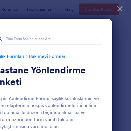
Kurumsal
Fiyatlandırma
Giriş
Ücretsiz Kaydol
lık Formları
Bakımevi Formları
astane Yönlendirme
nketi
pis Yönlendirme Formu, sağlık kuruluşlarının ve
ım ekiplerinin hospis yönlendirmelerini online
astane Yönlendirme Anketi
: Hizmet Bildirimleri 
Önizleme
i toplama ile düzenli biçimde almasına ve
form üzerinden form yanıtı takibini
aylaştırmasına yardımcı olur.