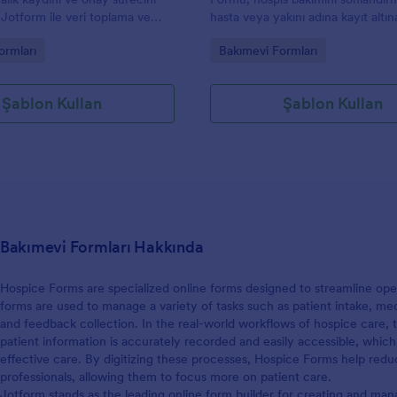
n, Jotform ile veri toplama ve
hasta veya yakını adına kayıt altı
i takibini sağlık
isteyen kurumlar için Jotform Fo
gory:
Go to Category:
ormları
Bakımevi Formları
a daha düzenli yönetin.
Şablonları arasında yer alan pratik 
toplama çözümüdür.
Şablon Kullan
Şablon Kullan
Bakımevi Formları Hakkında
Hospice Forms are specialized online forms designed to streamline ope
forms are used to manage a variety of tasks such as patient intake, med
and feedback collection. In the real-world workflows of hospice care, t
patient information is accurately recorded and easily accessible, which
effective care. By digitizing these processes, Hospice Forms help red
professionals, allowing them to focus more on patient care.
Jotform stands as the leading online form builder for creating and m