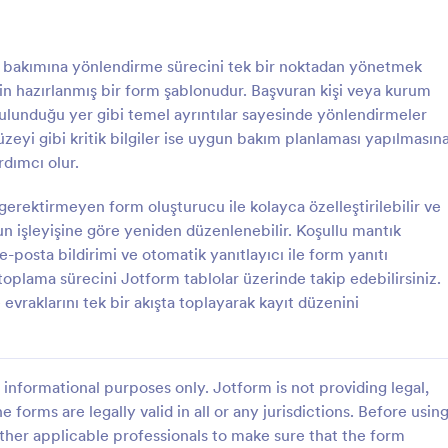
: Hastane Medikal Ekipman Sipariş Formu
: H
Önizleme
Önizleme
s bakımına yönlendirme sürecini tek bir noktadan yönetmek
için hazırlanmış bir form şablonudur. Başvuran kişi veya kurum
 bulunduğu yer gibi temel ayrıntılar sayesinde yönlendirmeler
düzeyi gibi kritik bilgiler ise uygun bakım planlaması yapılmasın
rdımcı olur.
Hastane Medikal Ekipman Sipariş Formu
Hizmet İstem Formu
gerektirmeyen form oluşturucu ile kolayca özelleştirilebilir ve
 Ekipman Sipariş Formu, evde
Hospis Ruhsal Değerlendirme For
bbi ekipman taleplerini, teslimat
ve palyatif bakım ekiplerinin danış
 işleyişine göre yeniden düzenlenebilir. Koşullu mantık
nay sürecini tek yerden
manevi ihtiyaçlarını tutarlı biçimd
, e-posta bildirimi ve otomatik yanıtlayıcı ile form yanıtı
eyen hospis ve bakım ekiplerine
değerlendirmesine ve Jotform üz
 toplama sürecini Jotform tablolar üzerinde takip edebilirsiniz.
gory:
Go to Category:
mları
Bakımevi Formları
.
düzenli veri toplamasına yardımcı 
evraklarını tek bir akışta toplayarak kayıt düzenini
Şablon Kullan
Şablon Kullan
informational purposes only. Jotform is not providing legal,
e forms are legally valid in all or any jurisdictions. Before usin
ther applicable professionals to make sure that the form