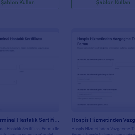
Şablon Kullan
Şablon Kullan
: Hospis Terminal Hastalık Sertifikası Formu
: H
Önizleme
Önizleme
Hospis Terminal Hastalık Sertifikası Formu
al Hastalık Sertifikası Formu ile
Hospis Hizmetinden Vazgeçme T
alık kaydını ve onay sürecini
Formu, hospis bakımını sonlandırm