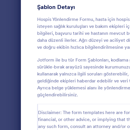
Oyun Formları
22
Şablon Detayı
Sağlık Formları
881
Hospis Yönlendirme Formu, hasta için hospi
isteyen sağlık kuruluşları ve bakım ekipleri 
Koronavirüs Yanıt Formları
70
bilgileri, başvuru tarihi ve hastanın mevcut
daha düzenli ilerler. Ağrı düzeyi ve aciliyet 
Bilgilendirilmiş Onam Formları
63
ve doğru ekibin hızlıca bilgilendirilmesine ya
Sağlık Anketleri ve Araştırma Formları
61
Jotform ile bu tür Form Şablonları, kodlama 
Hospis Tıbbi
Tıbbi Onam Formları
53
bakım için tı
sürükle-bırak arayüzü sayesinde kurumunuzun
planını ve o
kullanarak yalnızca ilgili soruları gösterebilir
Mental Health Forms
39
toplamak ist
geldiğinde ekipleri haberdar edebilir ve veri
Go to Cate
Sipariş For
yardımcı olur
Ayrıca belge yüklemesi alanı ile yönlendirme 
Sağlık Anketleri
32
güçlendirebilirsiniz.
Sağlık Takip Formları
25
Disclaimer: The form templates here are for 
Hasta Kayıt Formu Şablonları
22
financial, or other advice, or implying that th
any such form, consult an attorney and/or o
Healthcare Assessment Forms
21