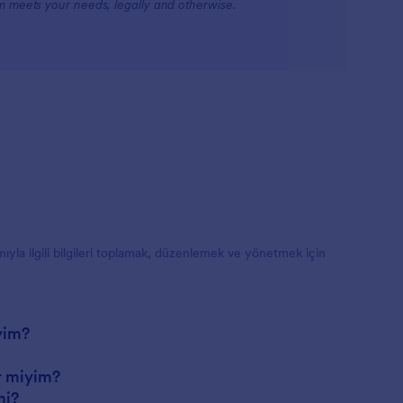
rm meets your needs, legally and otherwise.
mıyla ilgili bilgileri toplamak, düzenlemek ve yönetmek için
yim?
r miyim?
mi?