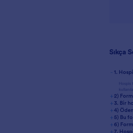
Sıkça S
-
1. Hosp
Hospis 
kullanıl
+
2) Form
+
3. Bir h
+
4) Ödem
+
5) Bu f
+
6) Form
+
7. Hospi