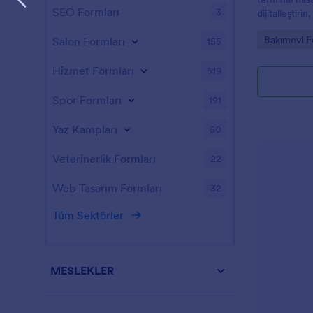
SEO Formları
3
dijitalleştiri
form gönderim
Go to Cate
Bakımevi F
Salon Formları
155
kuruluşunuzd
Hizmet Formları
519
Spor Formları
191
Yaz Kampları
50
Veterinerlik Formları
22
Web Tasarım Formları
32
Tüm Sektörler
MESLEKLER