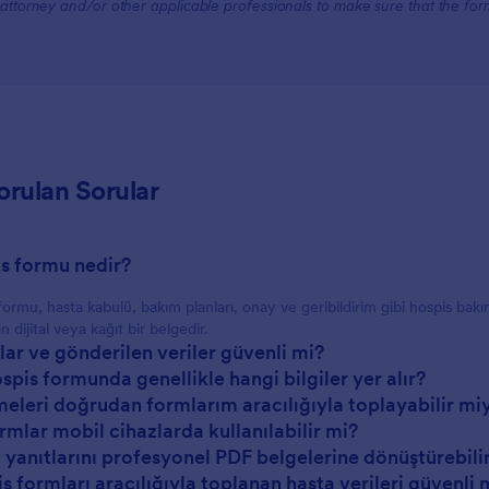
attorney and/or other applicable professionals to make sure that the fo
orulan Sorular
is formu nedir?
formu, hasta kabulü, bakım planları, onay ve geribildirim gibi hospis bakı
an dijital veya kağıt bir belgedir.
lar ve gönderilen veriler güvenli mi?
ospis formunda genellikle hangi bilgiler yer alır?
eleri doğrudan formlarım aracılığıyla toplayabilir mi
ormlar mobil cihazlarda kullanılabilir mi?
 yanıtlarını profesyonel PDF belgelerine dönüştürebili
s formları aracılığıyla toplanan hasta verileri güvenli 