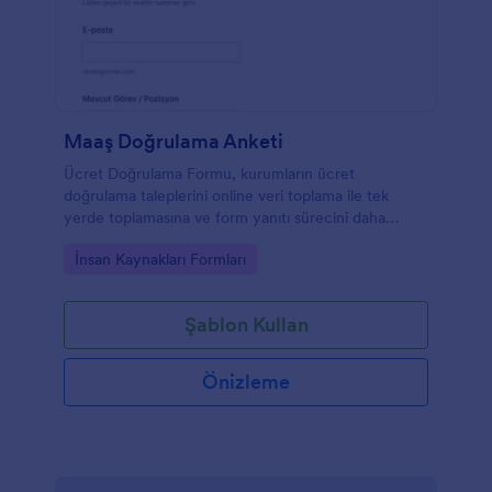
Maaş Doğrulama Anketi
Ücret Doğrulama Formu, kurumların ücret
doğrulama taleplerini online veri toplama ile tek
yerde toplamasına ve form yanıtı sürecini daha
tutarlı yönetmesine yardımcı olur.
Go to Category:
İnsan Kaynakları Formları
Şablon Kullan
Önizleme