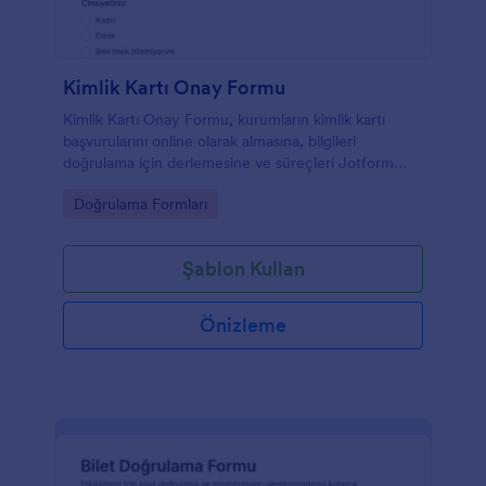
Kimlik Kartı Onay Formu
Kimlik Kartı Onay Formu, kurumların kimlik kartı
başvurularını online olarak almasına, bilgileri
doğrulama için derlemesine ve süreçleri Jotform
üzerinden takip etmesine yardımcı olur.
Go to Category:
Doğrulama Formları
Şablon Kullan
Önizleme