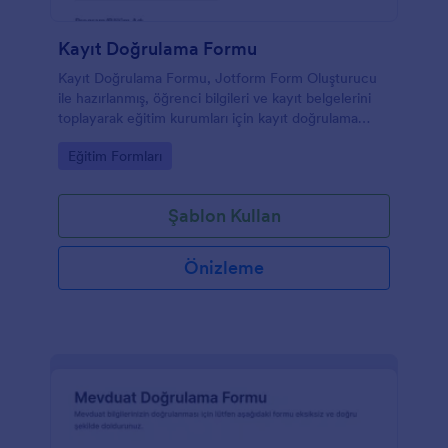
Kayıt Doğrulama Formu
Kayıt Doğrulama Formu, Jotform Form Oluşturucu
ile hazırlanmış, öğrenci bilgileri ve kayıt belgelerini
toplayarak eğitim kurumları için kayıt doğrulama
sürecini kolaylaştıran bir form şablonu sunar.
Go to Category:
Eğitim Formları
Şablon Kullan
Önizleme