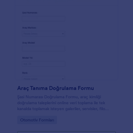
Araç Tanıma Doğrulama Formu
Şasi Numarası Doğrulama Formu, araç kimliği
doğrulama taleplerini online veri toplama ile tek
kanalda toplamak isteyen galeriler, servisler, filo
ekipleri ve ekspertiz firmaları için hızlı bir çözümdür.
Go to Category:
Otomotiv Formları