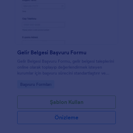
Gelir Belgesi Başvuru Formu
Gelir Belgesi Başvuru Formu, gelir belgesi taleplerini
online olarak toplayıp değerlendirmek isteyen
kurumlar için başvuru sürecini standartlaştırır ve
Jotform üzerinden veri toplama ile form yanıtlarını
Go to Category:
Başvuru Formları
tek yerde yönetmeyi kolaylaştırır.
Şablon Kullan
Önizleme