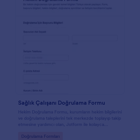
Sağlık Çalışanı Doğrulama Formu
Hekim Doğrulama Formu, kurumların hekim bilgilerini
ve doğrulama taleplerini tek merkezde toplayıp takip
etmesine yardımcı olan, Jotform ile kolayca
özelleştirilebilen bir form şablonudur.
Go to Category:
Doğrulama Formları