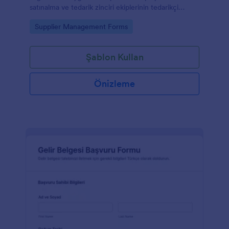
satınalma ve tedarik zinciri ekiplerinin tedarikçi
değerlendirmesini daha düzenli yürütmesine
Go to Category:
Supplier Management Forms
yardımcı olur.
Şablon Kullan
Önizleme