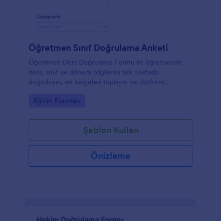
Öğretmen Sınıf Doğrulama Anketi
Öğretmen Ders Doğrulama Formu ile öğretmenin
ders, sınıf ve dönem bilgilerini tek noktada
doğrulayın, ek belgeleri toplayın ve Jotform
üzerinden form yanıtlarını düzenli biçimde takip
Go to Category:
Eğitim Formları
edin.
Şablon Kullan
Önizleme