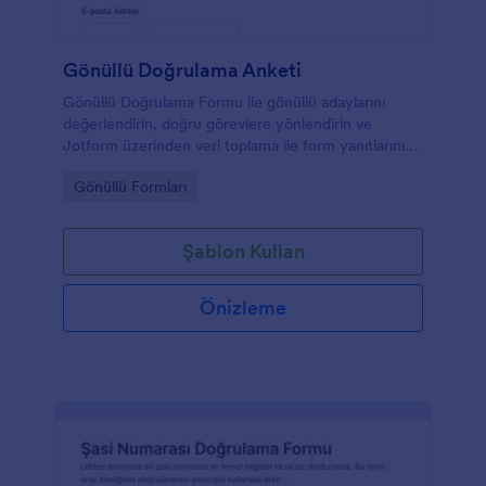
Gönüllü Doğrulama Anketi
Gönüllü Doğrulama Formu ile gönüllü adaylarını
değerlendirin, doğru görevlere yönlendirin ve
Jotform üzerinden veri toplama ile form yanıtlarını
tek yerden yönetin.
Go to Category:
Gönüllü Formları
Şablon Kullan
Önizleme