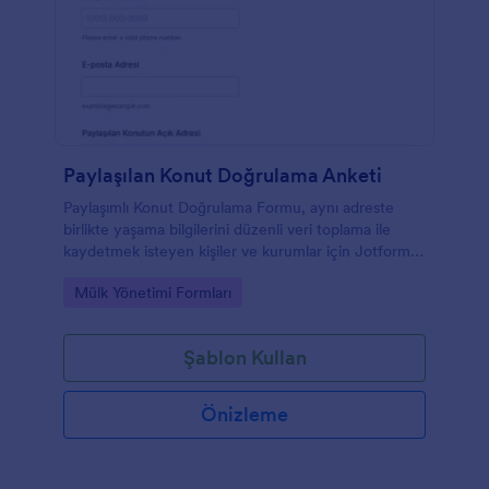
Paylaşılan Konut Doğrulama Anketi
Paylaşımlı Konut Doğrulama Formu, aynı adreste
birlikte yaşama bilgilerini düzenli veri toplama ile
kaydetmek isteyen kişiler ve kurumlar için Jotform
üzerinde hızlıca özelleştirilebilen bir form şablonu
Go to Category:
Mülk Yönetimi Formları
sunar.
Şablon Kullan
Önizleme