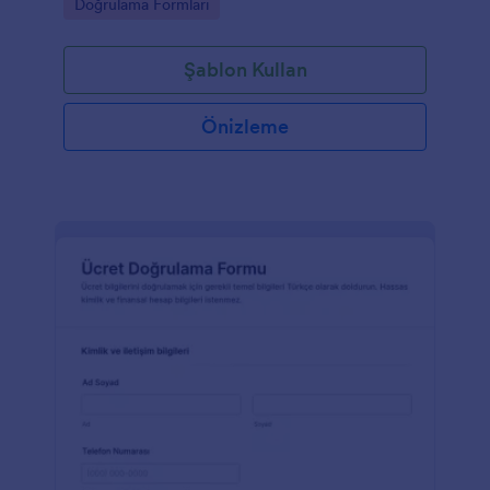
Go to Category:
Doğrulama Formları
Şablon Kullan
Önizleme