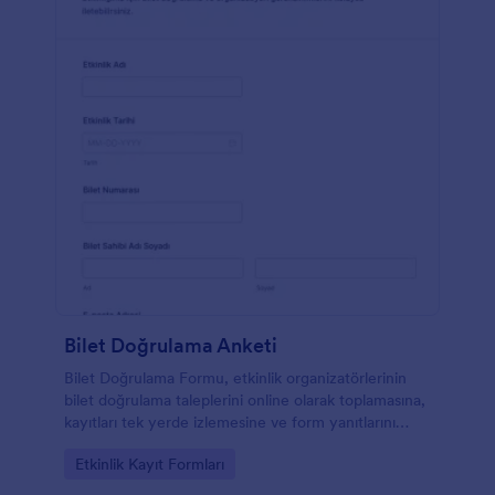
Bilet Doğrulama Anketi
Bilet Doğrulama Formu, etkinlik organizatörlerinin
bilet doğrulama taleplerini online olarak toplamasına,
kayıtları tek yerde izlemesine ve form yanıtlarını
Jotform üzerinden yönetmesine yardımcı olur.
Go to Category:
Etkinlik Kayıt Formları