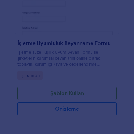
İşletme Uyumluluk Beyanname Formu
İşletme Tüzel Kişilik Uyum Beyan Formu ile
şirketlerin kurumsal beyanlarını online olarak
toplayın, kurum içi kayıt ve değerlendirme
süreçlerinde form yanıtı takibini Jotform ile
Go to Category:
İş Formları
kolaylaştırın.
Şablon Kullan
Önizleme