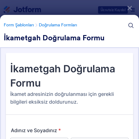
Diyalog başlangıcı
Ücretsiz Kaydol
Form Şablonları
Doğrulama Formları
İkametgah Doğrulama Formu
Form Şablonu Kategorileri
Form Şablonları
Doğrulama Formları
Doğrulama Formları
46 Şablon