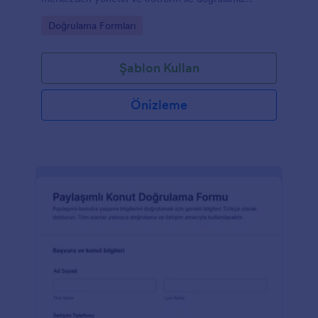
süreçlerini kurumunuzun iş akışına uygun şekilde
Go to Category:
Doğrulama Formları
hızlandırın.
Şablon Kullan
Önizleme