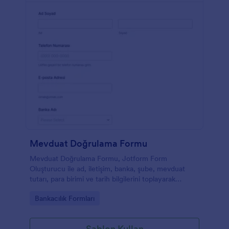
Mevduat Doğrulama Formu
Mevduat Doğrulama Formu, Jotform Form
Oluşturucu ile ad, iletişim, banka, şube, mevduat
tutarı, para birimi ve tarih bilgilerini toplayarak
mevduat işlemlerinin hızlı ve düzenli veri toplama ile
Go to Category:
Bankacılık Formları
doğrulanmasını sağlar.
Şablon Kullan