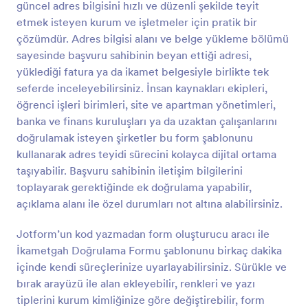
güncel adres bilgisini hızlı ve düzenli şekilde teyit
olacaktır.Şirket logonuzu ekleyin ve formu markanıza
Önizleme
uyacak şekilde özelleştirin, ardından müşterilerinizle
etmek isteyen kurum ve işletmeler için pratik bir
paylaşarak ücretsiz İmza Doğrulama Formunuzu
çözümdür. Adres bilgisi alanı ve belge yükleme bölümü
duyurun! Ya da sadece kendiniz kullanın ve
sayesinde başvuru sahibinin beyan ettiği adresi,
gönderimleri doğrudan diğer hesaplarınıza gönderin.
yüklediği fatura ya da ikamet belgesiyle birlikte tek
Yanıtları favori depolama platformlarınızla senkronize
seferde inceleyebilirsiniz. İnsan kaynakları ekipleri,
etmenizi sağlayan 100'den fazla entegrasyonumuz
da bulunmaktadır.
öğrenci işleri birimleri, site ve apartman yönetimleri,
banka ve finans kuruluşları ya da uzaktan çalışanlarını
doğrulamak isteyen şirketler bu form şablonunu
kullanarak adres teyidi sürecini kolayca dijital ortama
taşıyabilir. Başvuru sahibinin iletişim bilgilerini
toplayarak gerektiğinde ek doğrulama yapabilir,
açıklama alanı ile özel durumları not altına alabilirsiniz.
Jotform’un kod yazmadan form oluşturucu aracı ile
İkametgah Doğrulama Formu şablonunu birkaç dakika
içinde kendi süreçlerinize uyarlayabilirsiniz. Sürükle ve
bırak arayüzü ile alan ekleyebilir, renkleri ve yazı
tiplerini kurum kimliğinize göre değiştirebilir, form