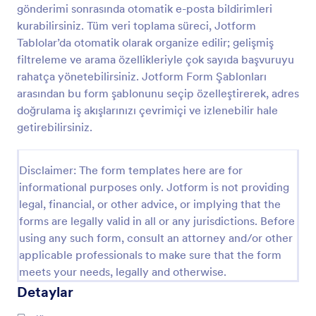
gönderimi sonrasında otomatik e-posta bildirimleri
Maaş Belgesi Formu
kurabilirsiniz. Tüm veri toplama süreci, Jotform
Tablolar’da otomatik olarak organize edilir; gelişmiş
Maaş Belgesi Formu, çalışan ücret bilgilerini
kurumsal talepler için hızlıca toplamanıza yardımcı
filtreleme ve arama özellikleriyle çok sayıda başvuruyu
olur ve insan kaynakları ile idari işler ekiplerinin veri
rahatça yönetebilirsiniz. Jotform Form Şablonları
toplama sürecini Jotform üzerinden düzenlemesini
arasından bu form şablonunu seçip özelleştirerek, adres
Go to Category:
İnsan Kaynakları Formları
sağlar.
doğrulama iş akışlarınızı çevrimiçi ve izlenebilir hale
getirebilirsiniz.
Şablon Kullan
Disclaimer: The form templates here are for
Önizleme
informational purposes only. Jotform is not providing
legal, financial, or other advice, or implying that the
forms are legally valid in all or any jurisdictions. Before
using any such form, consult an attorney and/or other
applicable professionals to make sure that the form
meets your needs, legally and otherwise.
Detaylar