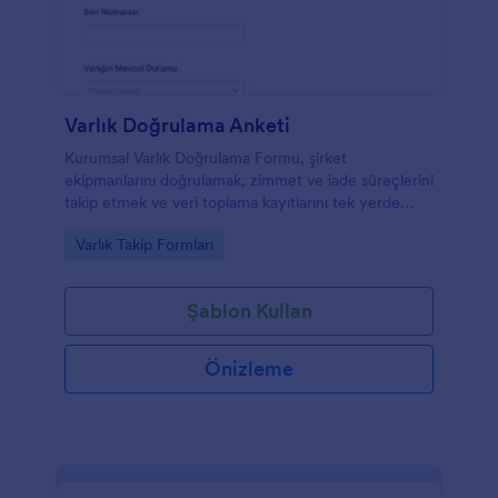
Varlık Doğrulama Anketi
Kurumsal Varlık Doğrulama Formu, şirket
ekipmanlarını doğrulamak, zimmet ve iade süreçlerini
takip etmek ve veri toplama kayıtlarını tek yerde
yönetmek isteyen ekipler için pratik bir form
Go to Category:
Varlık Takip Formları
şablonudur.
Şablon Kullan
Önizleme