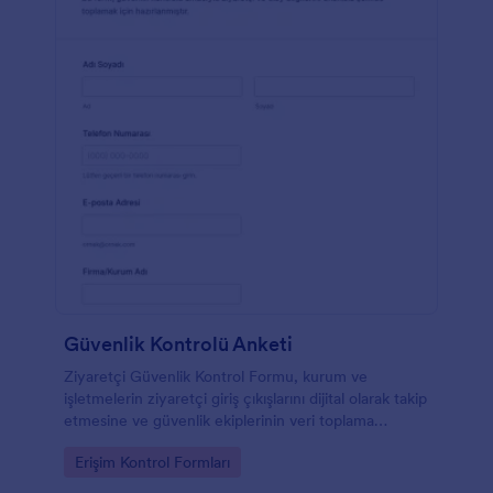
Güvenlik Kontrolü Anketi
Ziyaretçi Güvenlik Kontrol Formu, kurum ve
işletmelerin ziyaretçi giriş çıkışlarını dijital olarak takip
etmesine ve güvenlik ekiplerinin veri toplama
sürecini Jotform ile hızlandırmasına yardımcı olur.
Go to Category:
Erişim Kontrol Formları