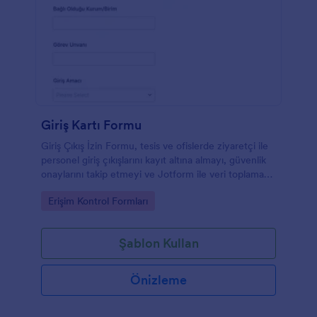
Giriş Kartı Formu
Giriş Çıkış İzin Formu, tesis ve ofislerde ziyaretçi ile
personel giriş çıkışlarını kayıt altına almayı, güvenlik
onaylarını takip etmeyi ve Jotform ile veri toplama
sürecini tek noktadan yönetmeyi kolaylaştırır.
Go to Category:
Erişim Kontrol Formları
Şablon Kullan
Önizleme