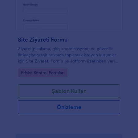
Site Ziyareti Formu
Ziyaret planlama, giriş koordinasyonu ve güvenlik
ihtiyaçlarını tek noktada toplamak isteyen kurumlar
için Site Ziyareti Formu ile Jotform üzerinden veri
toplama sürecinizi hızlandırın ve form yanıtı takibini
Go to Category:
Erişim Kontrol Formları
kolaylaştırın.
Şablon Kullan
Önizleme