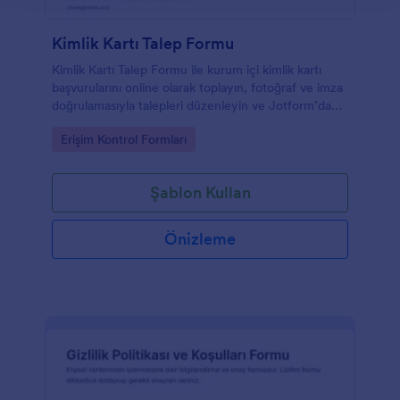
Kimlik Kartı Talep Formu
Kimlik Kartı Talep Formu ile kurum içi kimlik kartı
başvurularını online olarak toplayın, fotoğraf ve imza
doğrulamasıyla talepleri düzenleyin ve Jotform’da
form yanıtlarını tek yerden yönetin.
Go to Category:
Erişim Kontrol Formları
Şablon Kullan
Önizleme