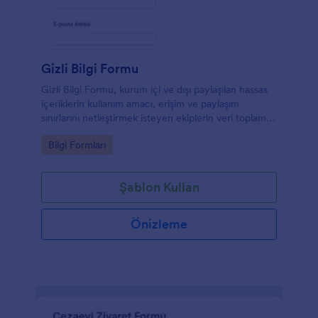
Gizli Bilgi Formu
Gizli Bilgi Formu, kurum içi ve dışı paylaşılan hassas
içeriklerin kullanım amacı, erişim ve paylaşım
sınırlarını netleştirmek isteyen ekiplerin veri toplama
sürecini tek yerde yürütmesine yardımcı olur.
Go to Category:
Bilgi Formları
Şablon Kullan
Önizleme