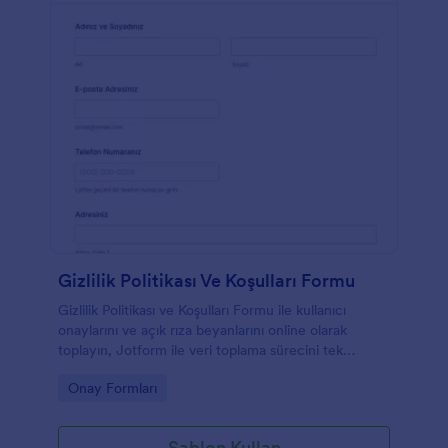
Gizlilik Politikası Ve Koşulları Formu
Gizlilik Politikası ve Koşulları Formu ile kullanıcı
onaylarını ve açık rıza beyanlarını online olarak
toplayın, Jotform ile veri toplama sürecini tek
bağlantı üzerinden yönetin.
Go to Category:
Onay Formları
Şablon Kullan