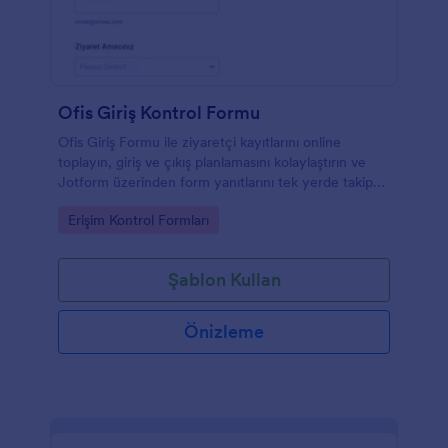
Ofis Giriş Kontrol Formu
Ofis Giriş Formu ile ziyaretçi kayıtlarını online
toplayın, giriş ve çıkış planlamasını kolaylaştırın ve
Jotform üzerinden form yanıtlarını tek yerde takip
ederek veri toplama sürecinizi düzenleyin.
Go to Category:
Erişim Kontrol Formları
Şablon Kullan
Önizleme