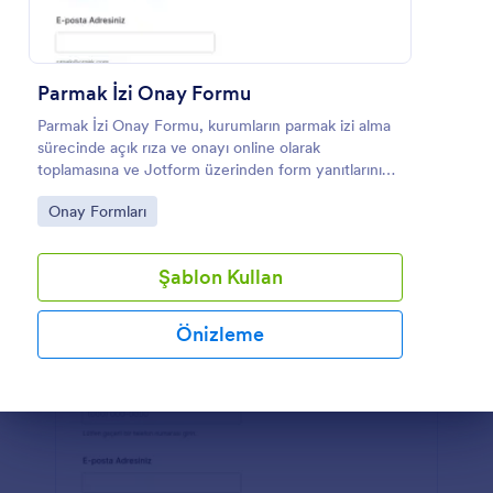
Önizleme
Parmak İzi Onay Formu
Parmak İzi Onay Formu, kurumların parmak izi alma
sürecinde açık rıza ve onayı online olarak
toplamasına ve Jotform üzerinden form yanıtlarını
düzenli biçimde takip etmesine yardımcı olur.
Go to Category:
Onay Formları
Şablon Kullan
Önizleme
Diyalog sonu