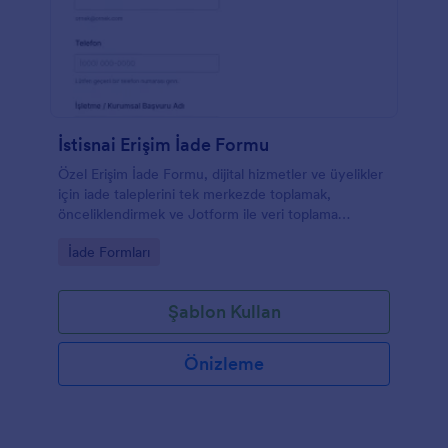
İstisnai Erişim İade Formu
Özel Erişim İade Formu, dijital hizmetler ve üyelikler
için iade taleplerini tek merkezde toplamak,
önceliklendirmek ve Jotform ile veri toplama
sürecini düzenlemek isteyen işletmelere yardımcı
Go to Category:
İade Formları
olur.
Şablon Kullan
Önizleme