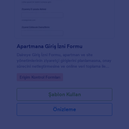
Apartmana Giriş İzni Formu
Daireye Giriş İzni Formu, apartman ve site
yönetimlerinin ziyaretçi girişlerini planlamasına, onay
sürecini netleştirmesine ve online veri toplama ile
kayıtları düzenli biçimde takip etmesine yardımcı
Go to Category:
Erişim Kontrol Formları
olur.
Şablon Kullan
Önizleme