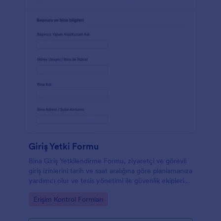
Giriş Yetki Formu
Bina Giriş Yetkilendirme Formu, ziyaretçi ve görevli
giriş izinlerini tarih ve saat aralığına göre planlamanıza
yardımcı olur ve tesis yönetimi ile güvenlik ekipleri
için veri toplama sürecini Jotform üzerinden
Go to Category:
Erişim Kontrol Formları
düzenler.