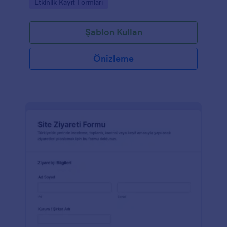
Go to Category:
Etkinlik Kayıt Formları
Şablon Kullan
Önizleme