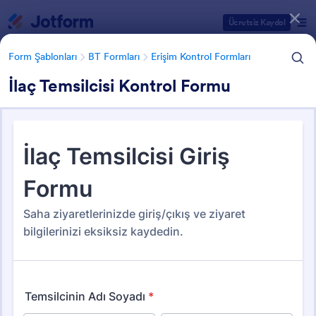
Diyalog başlangıcı
Ücretsiz Kaydol
Form Şablonları
BT Formları
Erişim Kontrol Formları
İlaç Temsilcisi Kontrol Formu
Form Şablonu Kategorileri
Form Şablonları
BT Formları
Erişim Kontrol Formları
Erişim Kontrol Formları
36 Şablon