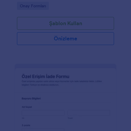
toplama ve form yanıtı takibiyle yönetmenize
Go to Category:
Onay Formları
yardımcı olur.
Şablon Kullan
Önizleme