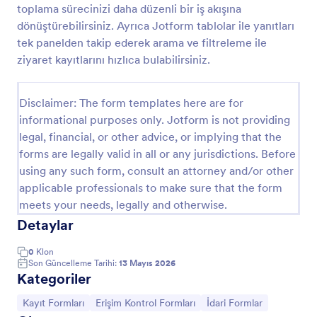
toplama sürecinizi daha düzenli bir iş akışına
Ziyaretçi Bilgi Formu
dönüştürebilirsiniz. Ayrıca Jotform tablolar ile yanıtları
tek panelden takip ederek arama ve filtreleme ile
Ziyaretçi Bilgi Formu, kurumlara gelen misafirlerin
giriş çıkışlarını ve ziyaret detaylarını online olarak
ziyaret kayıtlarını hızlıca bulabilirsiniz.
kaydetmenize yardımcı olur ve Jotform ile veri
toplama sürecini daha düzenli hale getirir.
Go to Category:
Erişim Kontrol Formları
Disclaimer: The form templates here are for
informational purposes only. Jotform is not providing
legal, financial, or other advice, or implying that the
Şablon Kullan
forms are legally valid in all or any jurisdictions. Before
using any such form, consult an attorney and/or other
Önizleme
applicable professionals to make sure that the form
meets your needs, legally and otherwise.
Detaylar
0
Klon
Son Güncelleme Tarihi:
13 Mayıs 2026
Kategoriler
Kategoriye git:
Kategoriye git:
Kategoriye git:
Kayıt Formları
Erişim Kontrol Formları
İdari Formlar