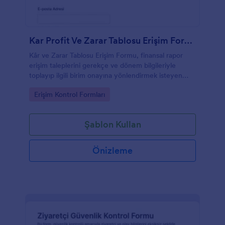
Kar Profit Ve Zarar Tablosu Erişim Formu
Kâr ve Zarar Tablosu Erişim Formu, finansal rapor
erişim taleplerini gerekçe ve dönem bilgileriyle
toplayıp ilgili birim onayına yönlendirmek isteyen
kurumlar için idealdir.
Go to Category:
Erişim Kontrol Formları
Şablon Kullan
Önizleme