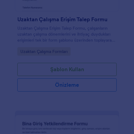
Uzaktan Çalışma Erişim Talep Formu
Uzaktan Çalışma Erişim Talep Formu, çalışanların
uzaktan çalışma dönemlerini ve ihtiyaç duydukları
erişimleri tek bir form şablonu üzerinden toplayarak
insan kaynakları ve bilgi işlem ekiplerinin veri toplama
Go to Category:
Uzaktan Çalışma Formları
sürecini kolaylaştırır.
Şablon Kullan
Önizleme