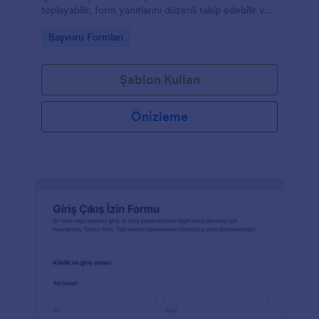
toplayabilir, form yanıtlarını düzenli takip edebilir ve
veri toplama sürecini Jotform ile kolayca yönetebilir.
Go to Category:
Başvuru Formları
Şablon Kullan
Önizleme