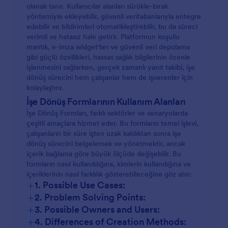
olanak tanır. Kullanıcılar alanları sürükle-bırak
yöntemiyle ekleyebilir, güvenli veritabanlarıyla entegre
edebilir ve bildirimleri otomatikleştirebilir, bu da süreci
verimli ve hatasız hale getirir. Platformun koşullu
mantık, e-imza widget'ları ve güvenli veri depolama
gibi güçlü özellikleri, hassas sağlık bilgilerinin özenle
işlenmesini sağlarken, gerçek zamanlı yanıt takibi, işe
dönüş sürecini hem çalışanlar hem de işverenler için
kolaylaştırır.
İşe Dönüş Formlarının Kullanım Alanları
İşe Dönüş Formları, farklı sektörler ve senaryolarda
çeşitli amaçlara hizmet eder. Bu formların temel işlevi,
çalışanların bir süre işten uzak kaldıktan sonra işe
dönüş sürecini belgelemek ve yönetmektir, ancak
içerik bağlama göre büyük ölçüde değişebilir. Bu
formların nasıl kullanıldığına, kimlerin kullandığına ve
içeriklerinin nasıl farklılık gösterebileceğine göz atın:
+
1. Possible Use Cases:
+
2. Problem Solving Points:
+
3. Possible Owners and Users:
+
4. Differences of Creation Methods: