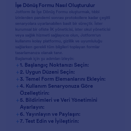
İşe Dönüş Formu Nasıl Oluşturulur
Jotform ile İşe Dönüş Formu oluşturmak, tıbbi
izinlerden pandemi sonrası protokollere kadar çeşitli
senaryolara uyarlanabilen basit bir süreçtir. İster
kurumsal bir ofiste İK yöneticisi, ister okul yöneticisi
veya sağlık hizmeti sağlayıcısı olun, Jotform'un
kullanımı kolay platformu, gizlilik ve uyumluluğu
sağlarken gerekli tüm bilgileri toplayan formlar
tasarlamanıza olanak tanır.
Başlamak için şu adımları izleyin:
+
1. Başlangıç Noktanızı Seçin:
+
2. Uygun Düzeni Seçin:
+
3. Temel Form Elemanlarını Ekleyin:
+
4. Kullanım Senaryonuza Göre
Özelleştirin:
+
5. Bildirimleri ve Veri Yönetimini
Ayarlayın:
+
6. Yayınlayın ve Paylaşın:
+
7. Test Edin ve İyileştirin: