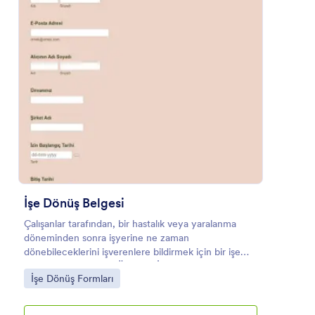
Önizleme
İşe Dönüş Belgesi
Çalışanlar tarafından, bir hastalık veya yaralanma
döneminden sonra işyerine ne zaman
dönebileceklerini işverenlere bildirmek için bir işe
dönüş belgesi yazılır. Ücretsiz İşe Dönüş Belgesi
Go to Category:
İşe Dönüş Formları
Formu, işvereninize göndermek üzere hızlı bir
şekilde profesyonel işe dönüş mektupları
oluşturmanıza olanak tanır. Başlamak için bir form