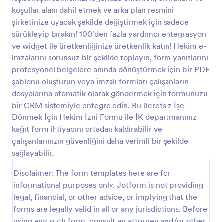
koşullar alanı dahil etmek ve arka plan resmini
İşe Dönüş Belgesi
şirketinize uyacak şekilde değiştirmek için sadece
Çalışanlar tarafından, bir hastalık veya yaralanma
sürükleyip bırakın! 100'den fazla yardımcı entegrasyon
döneminden sonra işyerine ne zaman
ve widget ile üretkenliğinize üretkenlik katın! Hekim e-
dönebileceklerini işverenlere bildirmek için bir işe
imzalarını sorunsuz bir şekilde toplayın, form yanıtlarını
dönüş belgesi yazılır. Ücretsiz İşe Dönüş Belgesi
profesyonel belgelere anında dönüştürmek için bir PDF
Go to Category:
İşe Dönüş Formları
Formu, işvereninize göndermek üzere hızlı bir
şekilde profesyonel işe dönüş mektupları
şablonu oluşturun veya imzalı formları çalışanların
oluşturmanıza olanak tanır. Başlamak için bir form
dosyalarına otomatik olarak göndermek için formunuzu
Şablon Kullan
seçin, onu şirketinize ve tıbbi durumunuza göre
bir CRM sistemiyle entegre edin. Bu ücretsiz İşe
özelleştirin ve formu kişisel bilgilerinizle doldurun. Bu
Dönmek İçin Hekim İzni Formu ile İK departmanınız
formu eşleşen PDF mektup şablonumuza
Önizleme
kağıt form ihtiyacını ortadan kaldırabilir ve
bağladığınızda, şık bir PDF belgesi olarak anında özel
işe dönüş mektubunuzu oluşturur. Mektubunuzun
çalışanlarınızın güvenliğini daha verimli bir şekilde
belirli bir şekilde görünmesine mi ihtiyacınız var?
sağlayabilir.
Kullanıcı dostu Form Oluşturucumuzla formunuzu
özelleştirmek basittir. Şirketinizin logosunu ekleyin,
Disclaimer: The form templates here are for
yokluğunuzla ilgili belirli ayrıntıları ekleyin veya
informational purposes only. Jotform is not providing
benzersiz bir dokunuş için metin yazı tiplerini ve
legal, financial, or other advice, or implying that the
renklerini değiştirin. İşe dönüş mektuplarınızı başka
forms are legally valid in all or any jurisdictions. Before
bir hesapta takip etmek istiyorsanız, bu formu
Airtable veya Google Sheets gibi bir elektronik tablo
using any such form, consult an attorney and/or other