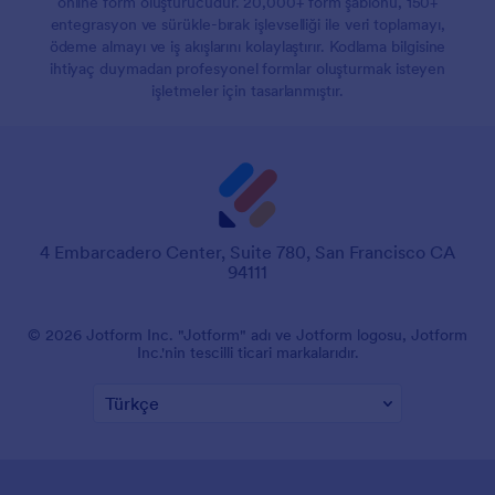
online form oluşturucudur. 20,000+ form şablonu, 150+
entegrasyon ve sürükle-bırak işlevselliği ile veri toplamayı,
ödeme almayı ve iş akışlarını kolaylaştırır. Kodlama bilgisine
ihtiyaç duymadan profesyonel formlar oluşturmak isteyen
işletmeler için tasarlanmıştır.
4 Embarcadero Center, Suite 780, San Francisco CA
94111
© 2026 Jotform Inc. "Jotform" adı ve Jotform logosu, Jotform
Inc.'nin tescilli ticari markalarıdır.