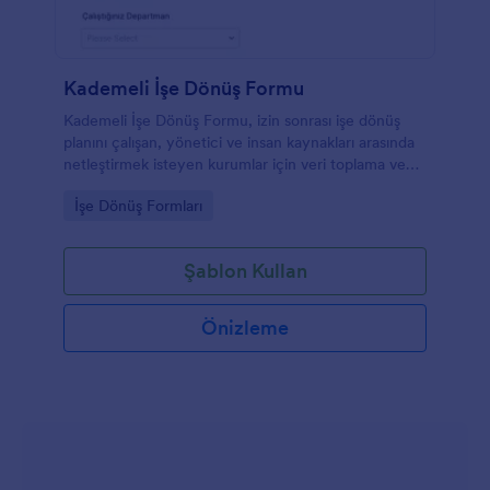
Kademeli İşe Dönüş Formu
Kademeli İşe Dönüş Formu, izin sonrası işe dönüş
planını çalışan, yönetici ve insan kaynakları arasında
netleştirmek isteyen kurumlar için veri toplama ve
form gönderimi sürecini Jotform ile tek yerde toplar.
Go to Category:
İşe Dönüş Formları
Şablon Kullan
Önizleme