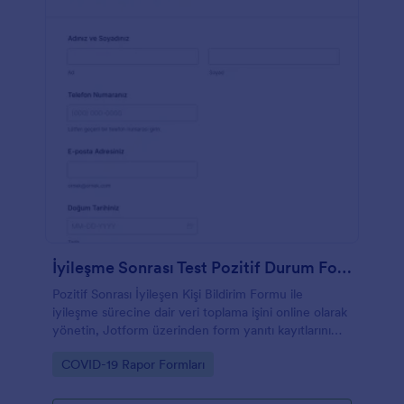
İyileşme Sonrası Test Pozitif Durum Formu
Pozitif Sonrası İyileşen Kişi Bildirim Formu ile
iyileşme sürecine dair veri toplama işini online olarak
yönetin, Jotform üzerinden form yanıtı kayıtlarını
düzenli biçimde takip edin.
Go to Category:
COVID-19 Rapor Formları