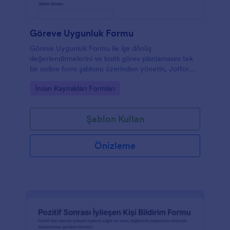
Göreve Uygunluk Formu
Göreve Uygunluk Formu ile işe dönüş
değerlendirmelerini ve kısıtlı görev planlamasını tek
bir online form şablonu üzerinden yönetin, Jotform
ile veri toplama ve form yanıtı takibini kolaylaştırın.
Go to Category:
İnsan Kaynakları Formları
Şablon Kullan
Önizleme