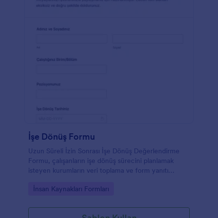
İşe Dönüş Formu
Uzun Süreli İzin Sonrası İşe Dönüş Değerlendirme
Formu, çalışanların işe dönüş sürecini planlamak
isteyen kurumların veri toplama ve form yanıtı
takibini tek yerden yönetmesine yardımcı olur.
Go to Category:
İnsan Kaynakları Formları
Şablon Kullan