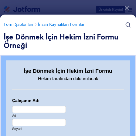
Diyalog başlangıcı
Ücretsiz Kaydol
Form Şablonları
İnsan Kaynakları Formları
İşe Dönmek İçin Hekim İzni Formu
Örneği
Form Şablonu Kategorileri
Form Şablonları
İnsan Kaynakları Formları
İşe Dönüş Formları
8 Şablon