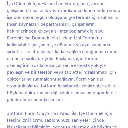
özelleştirin, söz konusu çalışanla e-posta yoluyla
İşe Dönmek İçin Hekim İzni Formu; bir işverene,
Önizleme
paylaşın ve bir telefon veya tablette imzalanması için
çalışanın bir hastalık veya yaralanma döneminden sonra
doktorlarına sunmalarını sağlayın. Form yanıtları
işe dönmeye uygun olduğunu göstermek için kullanılır.
otomatik olarak Jotform hesabınızla senkronize
İnsan kaynakları departmanları, çalışanların
edilir; böylece doktorun verdiği izinleri, imzalanıp
hekimlerinden kolayca e-imza toplamak için bu
gönderilir gönderilmez anında alırsınız. Jotform Form
Oluşturma Aracı ile, İşe Dönmek İçin Hekim İzni
ücretsiz İşe Dönmek İçin Hekim İzni Formu'nu
Formu şablonunuzu saniyeler içinde
kullanabilir; çalışanın işe dönecek ve aynı zamanda
kişiselleştirebilirsiniz; logonuzu eklemek, ek hüküm
şirketi riske atmayacak kadar sağlıklı olduğundan emin
ve koşullar alanı dahil etmek ve arka plan resmini
olmanın harika bir yolu! Başlamak için formu
şirketinize uyacak şekilde değiştirmek için sadece
özelleştirin, söz konusu çalışanla e-posta yoluyla
sürükleyip bırakın! 100'den fazla yardımcı
entegrasyon ve widget ile üretkenliğinize üretkenlik
paylaşın ve bir telefon veya tablette imzalanması için
katın! Hekim e-imzalarını sorunsuz bir şekilde
doktorlarına sunmalarını sağlayın. Form yanıtları
toplayın, form yanıtlarını profesyonel belgelere
otomatik olarak Jotform hesabınızla senkronize edilir;
anında dönüştürmek için bir PDF şablonu oluşturun
böylece doktorun verdiği izinleri, imzalanıp gönderilir
veya imzalı formları çalışanların dosyalarına otomatik
gönderilmez anında alırsınız.
olarak göndermek için formunuzu bir CRM
sistemiyle entegre edin. Bu ücretsiz İşe Dönmek İçin
Hekim İzni Formu ile İK departmanınız kağıt form
Jotform Form Oluşturma Aracı ile, İşe Dönmek İçin
ihtiyacını ortadan kaldırabilir ve çalışanlarınızın
Hekim İzni Formu şablonunuzu saniyeler içinde
güvenliğini daha verimli bir şekilde sağlayabilir.
kişiselleştirebilirsiniz; logonuzu eklemek, ek hüküm ve