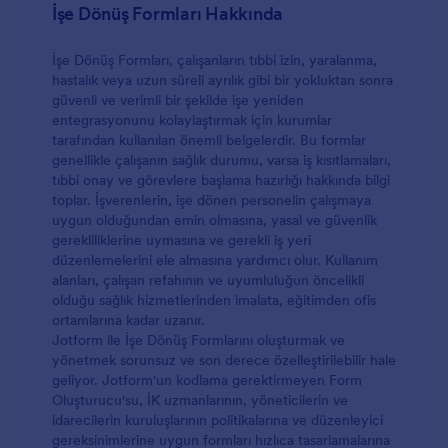
İşe Dönüş Formları Hakkında
İşe Dönüş Formları, çalışanların tıbbi izin, yaralanma,
hastalık veya uzun süreli ayrılık gibi bir yokluktan sonra
güvenli ve verimli bir şekilde işe yeniden
entegrasyonunu kolaylaştırmak için kurumlar
tarafından kullanılan önemli belgelerdir. Bu formlar
genellikle çalışanın sağlık durumu, varsa iş kısıtlamaları,
tıbbi onay ve görevlere başlama hazırlığı hakkında bilgi
toplar. İşverenlerin, işe dönen personelin çalışmaya
uygun olduğundan emin olmasına, yasal ve güvenlik
gerekliliklerine uymasına ve gerekli iş yeri
düzenlemelerini ele almasına yardımcı olur. Kullanım
alanları, çalışan refahının ve uyumluluğun öncelikli
olduğu sağlık hizmetlerinden imalata, eğitimden ofis
ortamlarına kadar uzanır.
Jotform ile İşe Dönüş Formlarını oluşturmak ve
yönetmek sorunsuz ve son derece özelleştirilebilir hale
geliyor. Jotform'un kodlama gerektirmeyen Form
Oluşturucu'su, İK uzmanlarının, yöneticilerin ve
idarecilerin kuruluşlarının politikalarına ve düzenleyici
gereksinimlerine uygun formları hızlıca tasarlamalarına