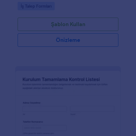
sürecini kolaylaştırmak isteyen ekipler için
Go to Category:
İş Talep Formları
tasarlanmıştır.
Şablon Kullan
Önizleme