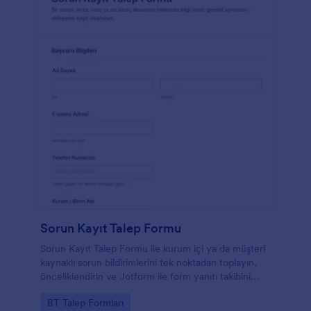
Sorun Kayıt Talep Formu
Sorun Kayıt Talep Formu ile kurum içi ya da müşteri
kaynaklı sorun bildirimlerini tek noktadan toplayın,
önceliklendirin ve Jotform ile form yanıtı takibini
kolaylaştırın.
Go to Category:
BT Talep Formları