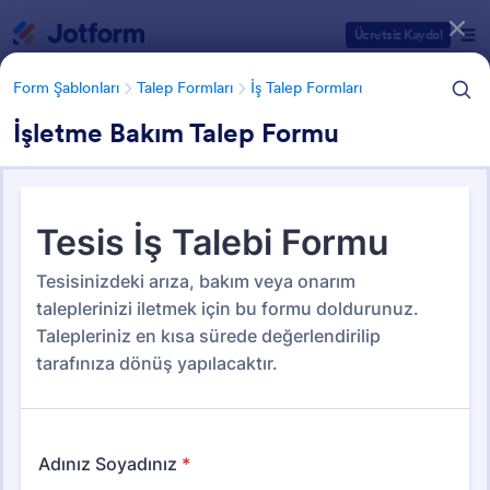
Diyalog başlangıcı
Ücretsiz Kaydol
Form Şablonları
Talep Formları
İş Talep Formları
İşletme Bakım Talep Formu
Form Şablonu Kategorileri
Form Şablonları
Talep Formları
İş Talep Formları
İş Talep Formları
27 Şablon