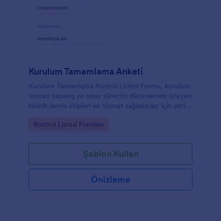
Kurulum Tamamlama Anketi
Kurulum Tamamlama Kontrol Listesi Formu, kurulum
sonrası kapanış ve onay sürecini düzenlemek isteyen
teknik servis ekipleri ve hizmet sağlayıcılar için veri
toplama ve form yanıtı takibini tek yerde toplar.
Go to Category:
Kontrol Listesi Formları
Şablon Kullan
Önizleme