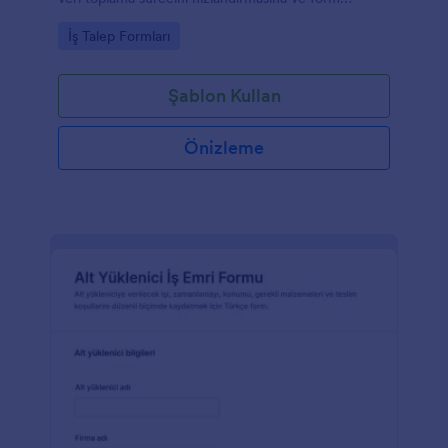
yanıtlarını düzenli takip etmesine yardımcı olur.
Go to Category:
İş Talep Formları
Şablon Kullan
Önizleme