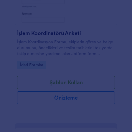
İşlem Koordinatörü Anketi
İşlem Koordinasyon Formu, ekiplerin görev ve belge
durumunu, öncelikleri ve teslim tarihlerini tek yerde
takip etmesine yardımcı olan Jotform form
şablonudur.
Go to Category:
İdari Formlar
Şablon Kullan
Önizleme