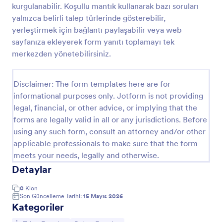
kurgulanabilir. Koşullu mantık kullanarak bazı soruları
Bilgisayar Tamiri İş Emri Formu
yalnızca belirli talep türlerinde gösterebilir,
yerleştirmek için bağlantı paylaşabilir veya web
Bir bilgisayar tamiri iş emri formu, bilgisayar onarım iş
emri isteklerini online olarak sorunsuz bir şekilde
sayfanıza ekleyerek form yanıtı toplamayı tek
kabul etmek için BT ve bilgisayar onarım hizmeti
merkezden yönetebilirsiniz.
uzmanları tarafından kullanılır. Ücretsiz
Go to Category:
İş Talep Formları
şablonumuzla, formu şirketinize uyacak şekilde
özelleştirmeniz, web sitenize yerleştirmeniz ve
Disclaimer: The form templates here are for
isteklerin gelmeye başlamasını beklemeniz yeterlidir.
informational purposes only. Jotform is not providing
Şablon Kullan
Bu ücretsiz Bilgisayar Tamiri İş Emri Formu ile iş emri
legal, financial, or other advice, or implying that the
formlarınızı online alarak, dağınık evrak işlerini
forms are legally valid in all or any jurisdictions. Before
ortadan kaldırabilir, manuel görevlerde zamandan
Önizleme
tasarruf edebilir ve müşterileriniz için süreci
using any such form, consult an attorney and/or other
kolaylaştırabilirsiniz. Her teknik servis farklıdır, bu
applicable professionals to make sure that the form
nedenle Bilgisayar Tamiri İş Emri Formunuzu
meets your needs, legally and otherwise.
benzersiz hizmetlerinizi yansıtacak şekilde
Detaylar
özelleştirdiğinizden emin olun! Şirket logonuzu
ekleyin, sorunun destekleyici dosyalarını veya ekran
0
Klon
görüntülerini toplamak için dosya yükleme alanları
Son Güncelleme Tarihi:
15 Mayıs 2026
ekleyin ve hatta kişisel bir dokunuş için yazı tiplerini,
Kategoriler
renkleri ve arka plan resmini değiştirin. Jotform'un
130'dan fazla uygulama ve entegrasyondan oluşan