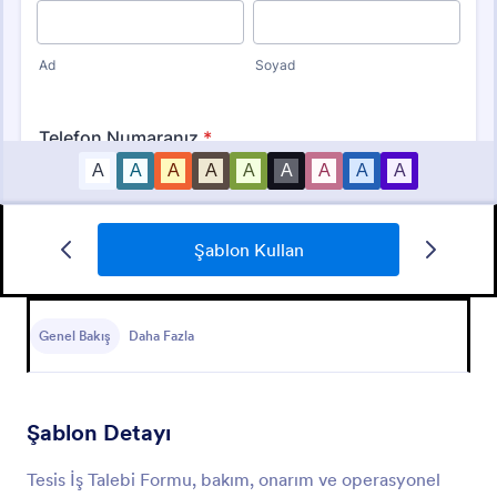
Şablon Kullan
Franchise Başvuru Formu
ALİ ÜNYAZICI AİLESİNE KATILMAYA HAZIR
MISINIZ ?
Genel Bakış
Daha Fazla
Go to Category:
Başvuru Formları
Şablon Detayı
Şablon Kullan
Tesis İş Talebi Formu, bakım, onarım ve operasyonel