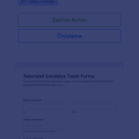
Go to Category:
BT Talep Formları
Şablon Kullan
Önizleme