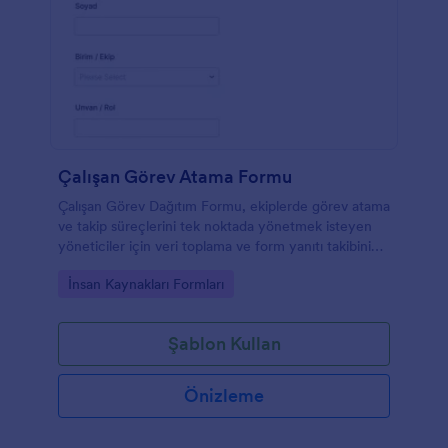
Çalışan Görev Atama Formu
Çalışan Görev Dağıtım Formu, ekiplerde görev atama
ve takip süreçlerini tek noktada yönetmek isteyen
yöneticiler için veri toplama ve form yanıtı takibini
kolaylaştıran bir çözümdür.
Go to Category:
İnsan Kaynakları Formları
Şablon Kullan
Önizleme