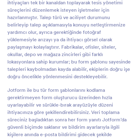
ihtiyaçları tek bir kanaldan toplayarak tesis yönetimi
Önizleme
süreçlerini düzenlemek isteyen işletmeler için
hazırlanmıştır. Talep türü ve aciliyet durumunu
belirleyip talep açıklamasıyla konuyu netleştirmenize
yardımcı olur, ayrıca gerektiğinde fotoğraf
yüklemesiyle arızayı ya da ihtiyacı görsel olarak
paylaşmayı kolaylaştırır. Fabrikalar, ofisler, siteler,
okullar, depo ve mağaza zincirleri gibi farklı
lokasyonlara sahip kurumlar; bu form şablonu sayesinde
talepleri kaybolmadan kayda alabilir, ekiplerin doğru işe
doğru öncelikle yönlenmesini destekleyebilir.
Jotform ile bu tür form şablonlarını kodlama
gerektirmeyen form oluşturucu üzerinden hızla
uyarlayabilir ve sürükle-bırak arayüzüyle düzeni
ihtiyacınıza göre şekillendirebilirsiniz. Veri toplama
süreciniz başladıktan sonra her form yanıtı Jotform’da
güvenli biçimde saklanır ve bildirim ayarlarıyla ilgili
kişilere anında e-posta bildirimi gidecek şekilde