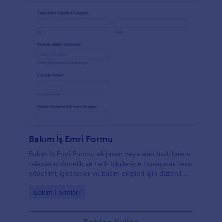
Bakım İş Emri Formu
Bakım İş Emri Formu, ekipman veya alan bazlı bakım
taleplerini öncelik ve tarih bilgileriyle toplayarak tesis
yönetimi, işletmeler ve bakım ekipleri için düzenli
veri toplama ve takip sağlar.
Go to Category:
Bakım Formları
Şablon Kullan