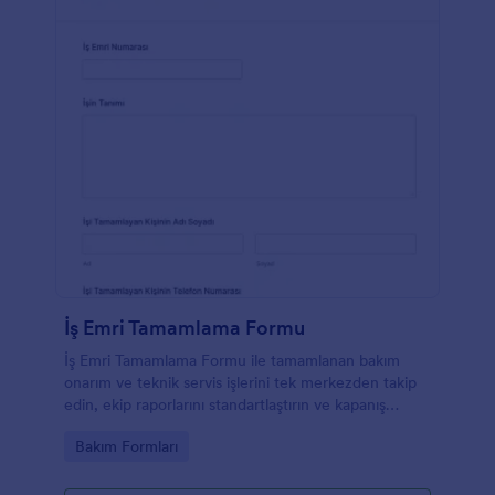
İş Emri Tamamlama Formu
İş Emri Tamamlama Formu ile tamamlanan bakım
onarım ve teknik servis işlerini tek merkezden takip
edin, ekip raporlarını standartlaştırın ve kapanış
onaylarını düzenli biçimde arşivleyin.
Go to Category:
Bakım Formları