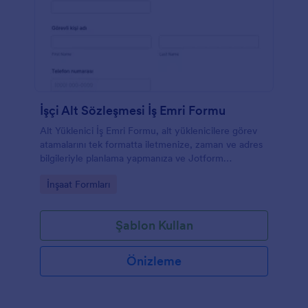
İşçi Alt Sözleşmesi İş Emri Formu
Alt Yüklenici İş Emri Formu, alt yüklenicilere görev
atamalarını tek formatta iletmenize, zaman ve adres
bilgileriyle planlama yapmanıza ve Jotform
üzerinden veri toplama sürecini düzenli
Go to Category:
İnşaat Formları
yönetmenize yardımcı olur.
Şablon Kullan
Önizleme