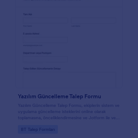
Yazılım Güncelleme Talep Formu
Yazılım Güncelleme Talep Formu, ekiplerin sistem ve
uygulama güncelleme isteklerini online olarak
toplamasına, önceliklendirmesine ve Jotform ile veri
toplama sürecini tek merkezden yönetmesine
Go to Category:
BT Talep Formları
yardımcı olur.