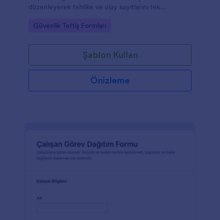
düzenleyerek tehlike ve olay kayıtlarını tek
merkezde toplamasına, takibi hızlandırmasına ve
Go to Category:
Güvenlik Teftiş Formları
form yanıtlarını düzenli yönetmesine yardımcı olur.
Şablon Kullan
Önizleme