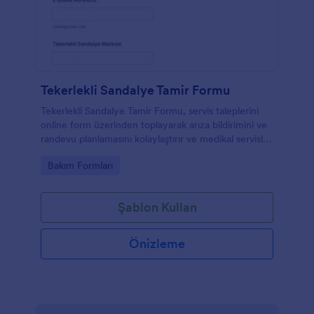
Tekerlekli Sandalye Tamir Formu
Tekerlekli Sandalye Tamir Formu, servis taleplerini
online form üzerinden toplayarak arıza bildirimini ve
randevu planlamasını kolaylaştırır ve medikal servisler
ile teknik ekipler için düzenli veri toplama sağlar.
Go to Category:
Bakım Formları
Şablon Kullan
Önizleme