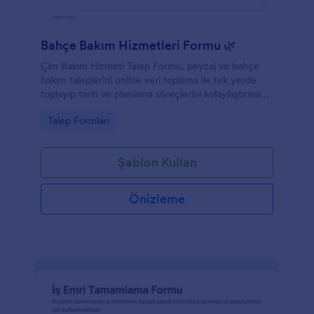
Bahçe Bakım Hizmetleri Formu 🌿
Çim Bakım Hizmeti Talep Formu, peyzaj ve bahçe
bakım taleplerini online veri toplama ile tek yerde
toplayıp tarih ve planlama süreçlerini kolaylaştırmak
isteyen işletmeler için hazırlanmış bir form
Go to Category:
Talep Formları
şablonudur.
Şablon Kullan
Önizleme