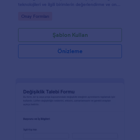
teknolojileri ve ilgili birimlerin değerlendirme ve onay
sürecini düzenli yürütmesine yardımcı olur.
Go to Category:
Onay Formları
Şablon Kullan
Önizleme