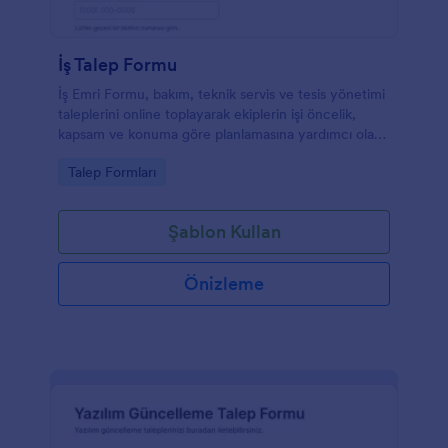
İş Talep Formu
İş Emri Formu, bakım, teknik servis ve tesis yönetimi
taleplerini online toplayarak ekiplerin işi öncelik,
kapsam ve konuma göre planlamasına yardımcı olan
bir form şablonudur.
Go to Category:
Talep Formları
Şablon Kullan
Önizleme