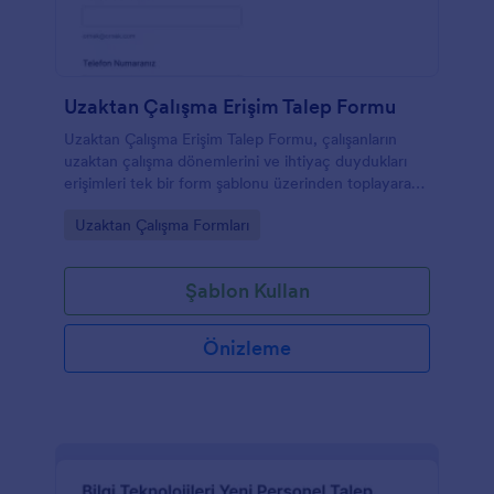
Uzaktan Çalışma Erişim Talep Formu
Uzaktan Çalışma Erişim Talep Formu, çalışanların
uzaktan çalışma dönemlerini ve ihtiyaç duydukları
erişimleri tek bir form şablonu üzerinden toplayarak
insan kaynakları ve bilgi işlem ekiplerinin veri toplama
Go to Category:
Uzaktan Çalışma Formları
sürecini kolaylaştırır.
Şablon Kullan
Önizleme