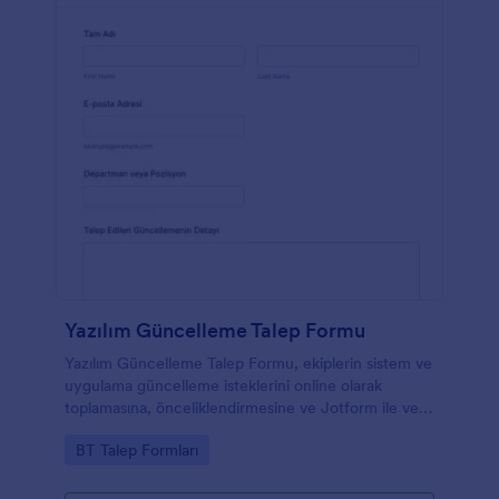
Yazılım Güncelleme Talep Formu
Yazılım Güncelleme Talep Formu, ekiplerin sistem ve
uygulama güncelleme isteklerini online olarak
toplamasına, önceliklendirmesine ve Jotform ile veri
toplama sürecini tek merkezden yönetmesine
Go to Category:
BT Talep Formları
yardımcı olur.