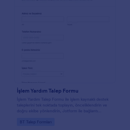
İşlem Yardım Talep Formu
İşlem Yardım Talep Formu ile işlem kaynaklı destek
taleplerini tek noktada toplayın, önceliklendirin ve
doğru ekibe yönlendirin, Jotform ile bağlantı
üzerinden paylaşarak veri toplama sürecini
Go to Category:
BT Talep Formları
hızlandırın.