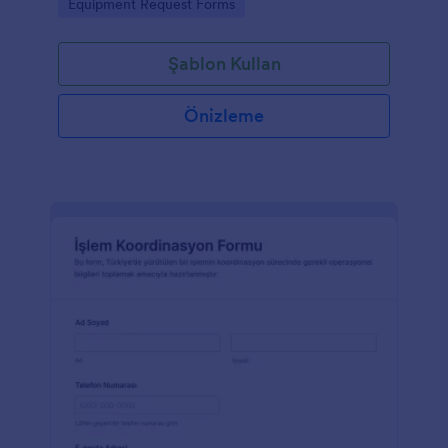
Go to Category:
Equipment Request Forms
Şablon Kullan
Önizleme