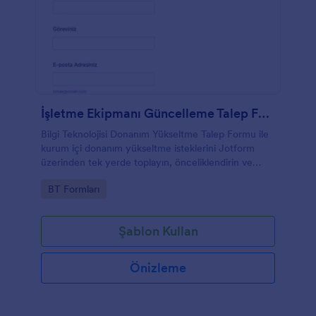
İşletme Ekipmanı Güncelleme Talep Formu
Bilgi Teknolojisi Donanım Yükseltme Talep Formu ile
kurum içi donanım yükseltme isteklerini Jotform
üzerinden tek yerde toplayın, önceliklendirin ve
ekiplerin değerlendirme sürecini hızlandırın.
Go to Category:
BT Formları
Şablon Kullan
Önizleme