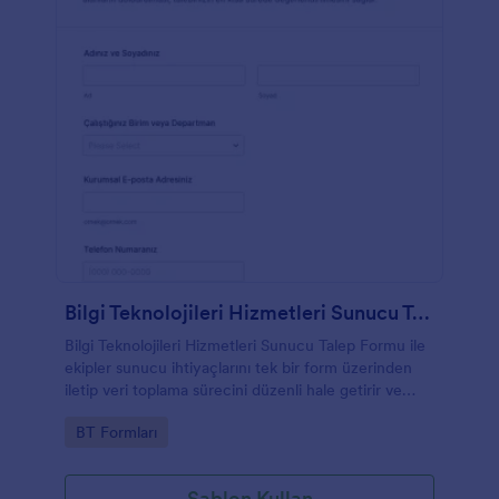
Bilgi Teknolojileri Hizmetleri Sunucu Talep Formu
Bilgi Teknolojileri Hizmetleri Sunucu Talep Formu ile
ekipler sunucu ihtiyaçlarını tek bir form üzerinden
iletip veri toplama sürecini düzenli hale getirir ve
Jotform ile form gönderimlerini kolayca takip eder.
Go to Category:
BT Formları
Şablon Kullan