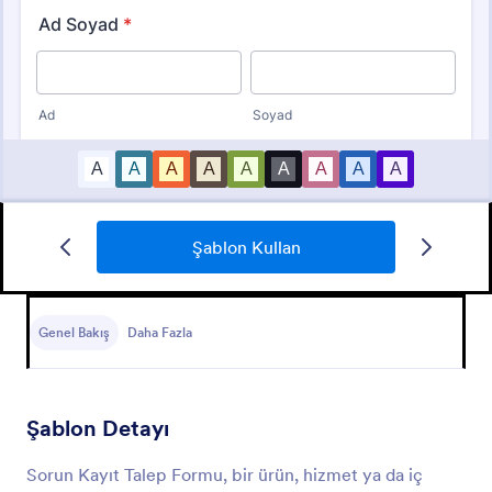
Şablon Kullan
Sunucu Talep Formu
Müşterinizin iletişim bilgileri ile birlikte talep ettikleri
sistem gereksinimleri, disk alanı gibi bilgileri
Genel Bakış
Daha Fazla
toplamaya yarayan sunucu talep formu.
Go to Category:
BT Formları
Şablon Detayı
Şablon Kullan
Sorun Kayıt Talep Formu, bir ürün, hizmet ya da iç