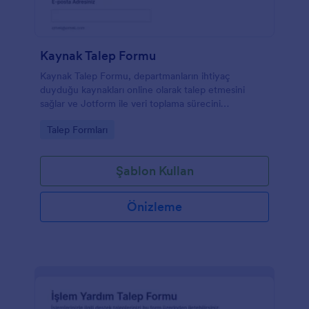
Kaynak Talep Formu
Kaynak Talep Formu, departmanların ihtiyaç
duyduğu kaynakları online olarak talep etmesini
sağlar ve Jotform ile veri toplama sürecini
hızlandırarak taleplerin daha düzenli takip edilmesine
Go to Category:
Talep Formları
yardımcı olur.
Şablon Kullan
Önizleme