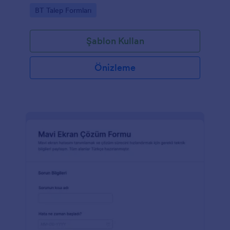
Go to Category:
BT Talep Formları
Şablon Kullan
Önizleme