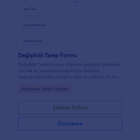
Değişiklik Talep Formu
Değişiklik Talebi Formu, ekiplerin değişiklik isteklerini
öncelik ve zamanlama bilgileriyle toplayıp
değerlendirmesine yardımcı olur ve Jotform ile hızlı
veri toplama süreci kurmanızı sağlar.
Go to Category:
Ayarlama Talep Formları
Şablon Kullan
Önizleme