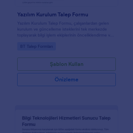
Yazılım Kurulum Talep Formu
Yazılım Kurulum Talep Formu, çalışanlardan gelen
kurulum ve güncelleme isteklerini tek merkezde
toplayarak bilgi işlem ekiplerinin önceliklendirme ve
onay süreçlerini daha hızlı yönetmesine yardımcı
Go to Category:
BT Talep Formları
olur.
Şablon Kullan
Önizleme