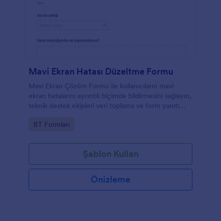
Mavi Ekran Hatası Düzeltme Formu
Mavi Ekran Çözüm Formu ile kullanıcıların mavi
ekran hatalarını ayrıntılı biçimde bildirmesini sağlayın,
teknik destek ekipleri veri toplama ve form yanıtı
takibini Jotform ile tek noktadan yönetsin.
Go to Category:
BT Formları
Şablon Kullan
Önizleme