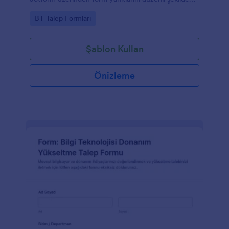
takip ederek veri toplama sürecini hızlandırın.
Go to Category:
BT Talep Formları
Şablon Kullan
Önizleme