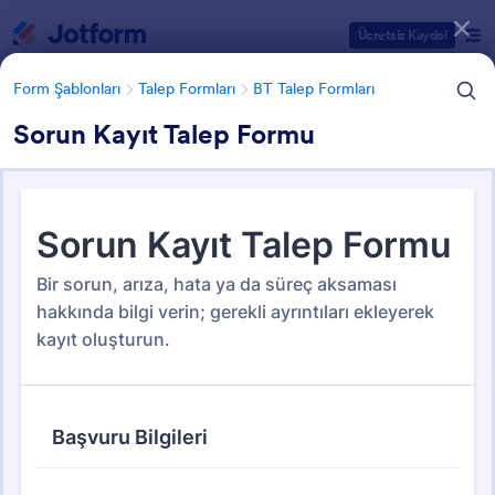
Diyalog başlangıcı
Ücretsiz Kaydol
Form Şablonları
Talep Formları
BT Talep Formları
Sorun Kayıt Talep Formu
Form Şablonu Kategorileri
Form Şablonları
Talep Formları
BT Talep Formları
BT Talep Formları
32 Şablon