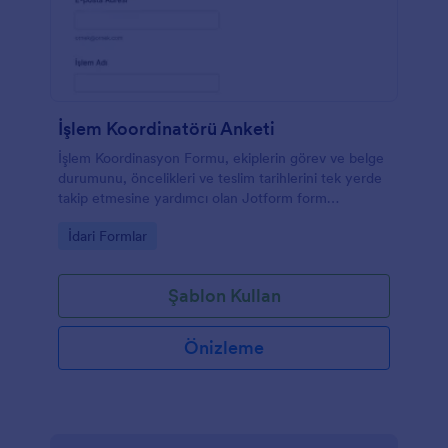
İşlem Koordinatörü Anketi
İşlem Koordinasyon Formu, ekiplerin görev ve belge
durumunu, öncelikleri ve teslim tarihlerini tek yerde
takip etmesine yardımcı olan Jotform form
şablonudur.
Go to Category:
İdari Formlar
Şablon Kullan
Önizleme