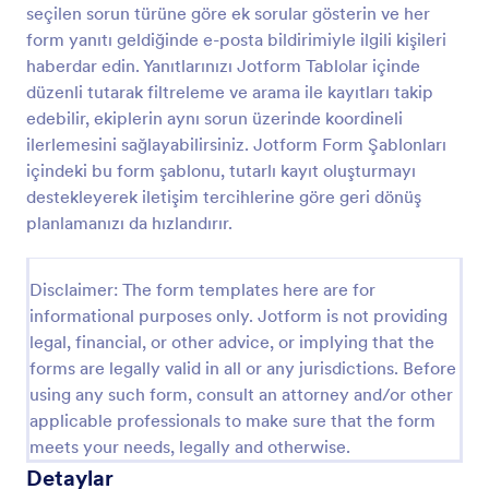
seçilen sorun türüne göre ek sorular gösterin ve her
BT Servis Talep Formu
form yanıtı geldiğinde e-posta bildirimiyle ilgili kişileri
haberdar edin. Yanıtlarınızı Jotform Tablolar içinde
Bu BT Servis Talep Formu, müşterilerinizden online
talep edebileceğiniz isim, departman, bina numarası,
düzenli tutarak filtreleme ve arama ile kayıtları takip
e-posta, sorun kategorisi ve diğer yorumları kolayca
edebilir, ekiplerin aynı sorun üzerinde koordineli
toplamanıza olanak tanır. Logonuzu, resimlerinizi,
ilerlemesini sağlayabilirsiniz. Jotform Form Şablonları
Go to Category:
BT Talep Formları
yazı tiplerinizi, renklerinizi ekleyin; formu ya web
içindeki bu form şablonu, tutarlı kayıt oluşturmayı
sitenize gömün ya da bağımsız bir form olarak
destekleyerek iletişim tercihlerine göre geri dönüş
kullanın.
Şablon Kullan
planlamanızı da hızlandırır.
Önizleme
Disclaimer: The form templates here are for
informational purposes only. Jotform is not providing
legal, financial, or other advice, or implying that the
forms are legally valid in all or any jurisdictions. Before
using any such form, consult an attorney and/or other
applicable professionals to make sure that the form
meets your needs, legally and otherwise.
Detaylar