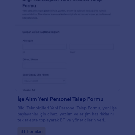
İşe Alım Yeni Personel Talep Formu
Bilgi Teknolojileri Yeni Personel Talep Formu, yeni işe
başlayanlar için cihaz, yazılım ve erişim hazırlıklarını
tek talepte toplayarak BT ve yöneticilerin veri
toplama ve form yanıtı takibini kolaylaştırır.
Go to Category:
BT Formları