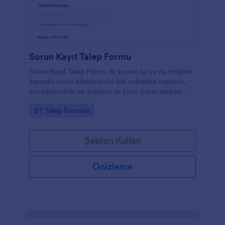
Sorun Kayıt Talep Formu
Sorun Kayıt Talep Formu ile kurum içi ya da müşteri
kaynaklı sorun bildirimlerini tek noktadan toplayın,
önceliklendirin ve Jotform ile form yanıtı takibini
kolaylaştırın.
Go to Category:
BT Talep Formları
Şablon Kullan
Önizleme