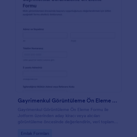
Gayrimenkul Görüntüleme Ön Eleme Formu
Gayrimenkul Görüntüleme Ön Eleme Formu ile
Jotform üzerinden aday kiracı veya alıcıları
görüntüleme öncesinde değerlendirin, veri toplama
sürecini hızlandırın ve form gönderimlerini tek
Go to Category:
Emlak Formları
yerden yönetin.