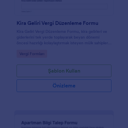
Kira Geliri Vergi Düzenleme Formu
Kira Geliri Vergi Düzenleme Formu, kira gelirleri ve
giderlerini tek yerde toplayarak beyan dönemi
öncesi hazırlığı kolaylaştırmak isteyen mülk sahipleri
ve danışmanlar için pratik bir form şablonudur.
Go to Category:
Vergi Formları
Şablon Kullan
Önizleme