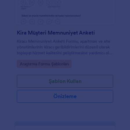
Kira Müşteri Memnuniyet Anketi
Kiracı Memnuniyet Anketi Formu, apartman ve site
yönetimlerinin kiracı geribildirimlerini düzenli olarak
toplayıp hizmet kalitesini geliştirmesine yardımcı olan
pratik bir anket şablonudur.
Go to Category:
Araştırma Formu Şablonları
Şablon Kullan
Önizleme