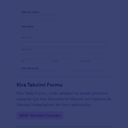
Kira Takvimi Formu
Kira Takip Formu, mülk sahipleri ve emlak yönetimi
yapanlar için kira ödemelerini düzenli veri toplama ile
izlemeyi kolaylaştıran bir form şablonudur.
Go to Category:
Mülk Yönetimi Formları