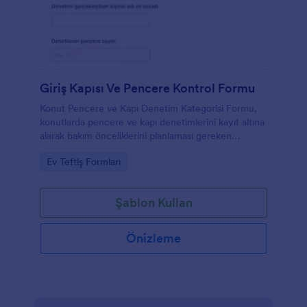
Giriş Kapısı Ve Pencere Kontrol Formu
Konut Pencere ve Kapı Denetim Kategorisi Formu,
konutlarda pencere ve kapı denetimlerini kayıt altına
alarak bakım önceliklerini planlaması gereken
yöneticiler ve bakım ekipleri için veri toplama
Go to Category:
Ev Teftiş Formları
sürecini kolaylaştırır.
Şablon Kullan
Önizleme