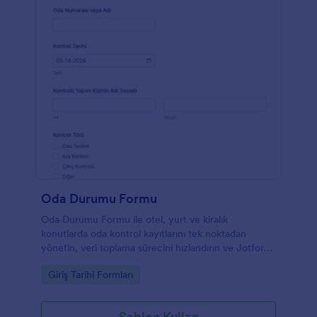
Oda Durumu Formu
Oda Durumu Formu ile otel, yurt ve kiralık
konutlarda oda kontrol kayıtlarını tek noktadan
yönetin, veri toplama sürecini hızlandırın ve Jotform
üzerinden form yanıtlarını düzenli takip edin.
Go to Category:
Giriş Tarihi Formları
Şablon Kullan