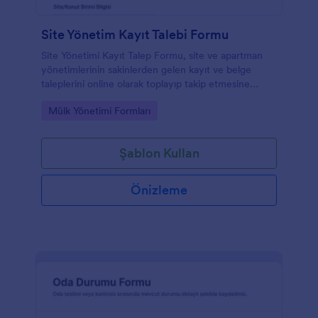
Site Yönetim Kayıt Talebi Formu
Site Yönetimi Kayıt Talep Formu, site ve apartman
yönetimlerinin sakinlerden gelen kayıt ve belge
taleplerini online olarak toplayıp takip etmesine
yardımcı olur ve veri toplama sürecini düzenler.
Go to Category:
Mülk Yönetimi Formları
Şablon Kullan
Önizleme