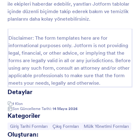
ile ekipleri haberdar edebilir, yanıtları Jotform tablolar
Anahtar Teslim Formu
içinde düzenli biçimde takip ederek bakım ve temizlik
planlarını daha kolay yönetebilirsiniz.
Anahtar Teslim Formu ile anahtar devirlerini Jotform
üzerinden dijital olarak kaydedin, veri toplama
sürecini düzenleyin ve form gönderimi kayıtlarını tek
Disclaimer: The form templates here are for
yerde takip ederek site yönetimi, emlak ve
Go to Category:
Erişim Kontrol Formları
işletmelerde teslim süreçlerini kolaylaştırın.
informational purposes only. Jotform is not providing
legal, financial, or other advice, or implying that the
forms are legally valid in all or any jurisdictions. Before
Şablon Kullan
using any such form, consult an attorney and/or other
applicable professionals to make sure that the form
Önizleme
meets your needs, legally and otherwise.
Detaylar
1
Klon
Son Güncelleme Tarihi:
14 Mayıs 2026
Kategoriler
Kategoriye git:
Kategoriye git:
Kategoriye git:
Giriş Tarihi Formları
Çıkış Formları
Mülk Yönetimi Formları
Oluşturan: