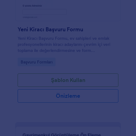
Yeni Kiracı Başvuru Formu
Yeni Kiracı Başvuru Formu, ev sahipleri ve emlak
profesyonellerinin kiracı adaylarını çevrim içi veri
toplama ile değerlendirmesine ve form
gönderimlerini tek yerde yönetmesine yardımcı olur.
Go to Category:
Başvuru Formları
Şablon Kullan
Önizleme