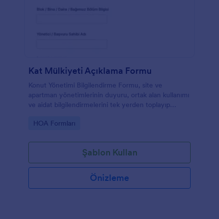
Kat Mülkiyeti Açıklama Formu
Konut Yönetimi Bilgilendirme Formu, site ve
apartman yönetimlerinin duyuru, ortak alan kullanımı
ve aidat bilgilendirmelerini tek yerden toplayıp
Jotform ile veri toplama ve form yanıtı takibini
Go to Category:
HOA Formları
kolaylaştırmasına yardımcı olur.
Şablon Kullan
Önizleme