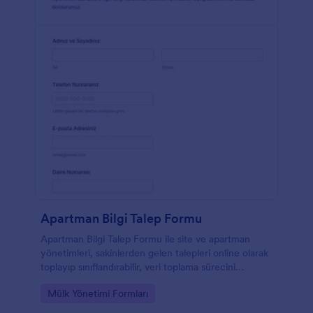
Apartman Bilgi Talep Formu
Apartman Bilgi Talep Formu ile site ve apartman
yönetimleri, sakinlerden gelen talepleri online olarak
toplayıp sınıflandırabilir, veri toplama sürecini
hızlandırabilir ve form yanıtlarını Jotform üzerinden
Go to Category:
Mülk Yönetimi Formları
kolayca takip edebilir.