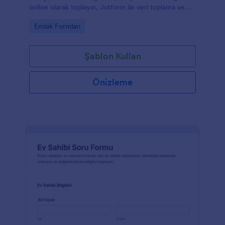
online olarak toplayın, Jotform ile veri toplama ve
form yanıtı takibini tek yerden yönetin.
Go to Category:
Emlak Formları
Şablon Kullan
Önizleme