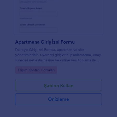
Apartmana Giriş İzni Formu
Daireye Giriş İzni Formu, apartman ve site
yönetimlerinin ziyaretçi girişlerini planlamasına, onay
sürecini netleştirmesine ve online veri toplama ile
kayıtları düzenli biçimde takip etmesine yardımcı
Go to Category:
Erişim Kontrol Formları
olur.
Şablon Kullan
Önizleme