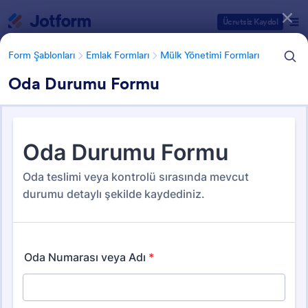
Diyalog başlangıcı
Ücretsiz Kaydol
Form Şablonları
Emlak Formları
Mülk Yönetimi Formları
Oda Durumu Formu
Form Şablonu Kategorileri
Form Şablonları
Emlak Formları
Mülk Yönetimi Formları
Mülk Yönetimi Formları
63 Şablon