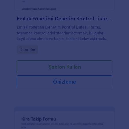
Emlak Yönetimi Denetim Kontrol Listesi Formu
Emlak Yönetimi Denetim Kontrol Listesi Formu,
taşınmaz kontrollerini standartlaştırmak, bulguları
kayıt altına almak ve bakım takibini kolaylaştırmak
isteyen mülk sahipleri ve emlak yönetimleri için
Go to Category:
Denetim
idealdir.
Şablon Kullan
Önizleme