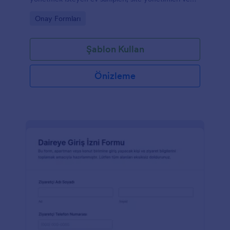
emlak profesyonelleri için pratik bir form şablonu
Go to Category:
Onay Formları
sunar.
Şablon Kullan
Önizleme