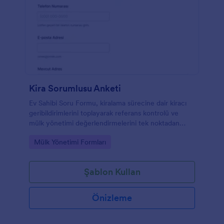
Kira Sorumlusu Anketi
Ev Sahibi Soru Formu, kiralama sürecine dair kiracı
geribildirimlerini toplayarak referans kontrolü ve
mülk yönetimi değerlendirmelerini tek noktadan
yürütmek isteyenler için pratik bir form şablonudur.
Go to Category:
Mülk Yönetimi Formları
Şablon Kullan
Önizleme