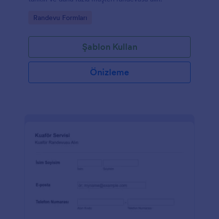
Go to Category:
Randevu Formları
Şablon Kullan
Önizleme