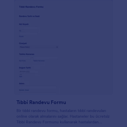
paylaşın. Bu form, sevkler için idealdir, bu nedenle
hastalar reçetenin bir çıktısını alıp sonraki
randevularına kolayla götürebilirler.
Tıbbi Randevu Formu
Bir tıbbi randevu formu, hastaların tıbbi randevuları
online olarak almalarını sağlar. Hastaneler bu ücretsiz
Tıbbi Randevu Formunu kullanarak hastalardan