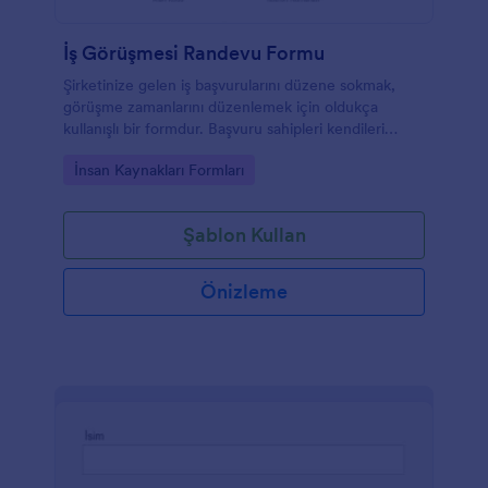
İş Görüşmesi Randevu Formu
Şirketinize gelen iş başvurularını düzene sokmak,
görüşme zamanlarını düzenlemek için oldukça
kullanışlı bir formdur. Başvuru sahipleri kendileri
hakkında gereken tüm bilgileri verebilir ve rande
Go to Category:
İnsan Kaynakları Formları
saatini belirleyebilirler.
Şablon Kullan
Önizleme