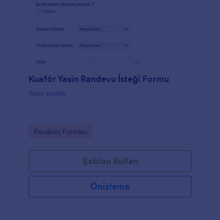
Kuaför Yasin Randevu İsteği Formu
Yasin kuaför
Go to Category:
Randevu Formları
Şablon Kullan
Önizleme