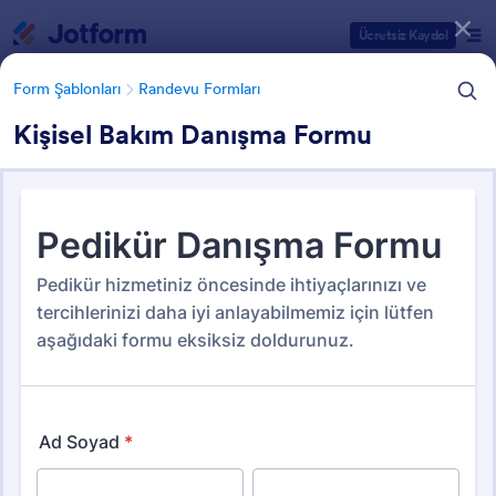
Diyalog başlangıcı
Ücretsiz Kaydol
Form Şablonları
Randevu Formları
Kişisel Bakım Danışma Formu
Form Şablonu Kategorileri
Form Şablonları
Randevu Formları
Randevu Formları
97 Şablon