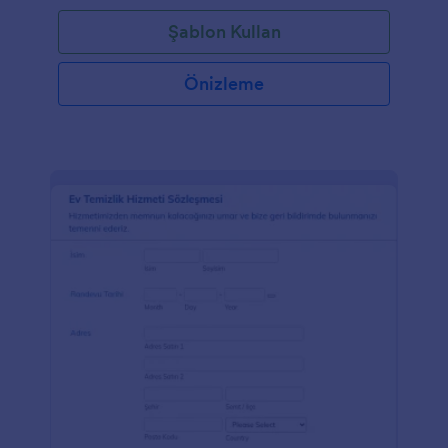
önemlidir. Bu ücretsiz Randevu Formu şablonuyla
Şablon Kullan
tıbbi muayenehaneniz için temiz, profesyonel bir
görünüm elde edebilirsiniz. Formu web siteniz, e-
posta bülteniniz ve sosyal medya profilleriniz dahil
Önizleme
olmak üzere diğer hesaplarınızın markasına uyacak
şekilde özelleştirebilirsiniz. Randevu formlarınıza ne
tür talepler geldiğini görmek için formunuzu Slack,
Salesforce ve MailChimp gibi üçüncü taraf
uygulamalarla sorunsuz bir şekilde entegre
edebilirsiniz. Form yanıtlarını aldığınızda müşterilere
Randevu Onayı e-postaları göndermek için ücretsiz
e-posta onay hizmetimizi kullanabilirsiniz.
Müşterilerinize ödeme bilgileri göndermek
istiyorsanız, Stripe veya PayPal gibi güvenilir bir
ödeme işlemcisi ile entegre edebilir, Square ile yüz
yüze ödemeler bile kabul edebilirsiniz!