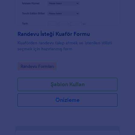
Randevu İsteği Kuaför Formu
Kuaförden randevu talep etmek ve istenilen stilisti
seçmek için hazırlanmış form
Go to Category:
Randevu Formları
Şablon Kullan
Önizleme