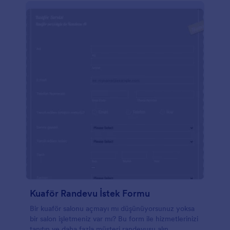
Kuaför Randevu İstek Formu
Bir kuaför salonu açmayı mı düşünüyorsunuz yoksa
bir salon işletmeniz var mı? Bu form ile hizmetlerinizi
tanıtın ve daha fazla müşteri randevusu alın.