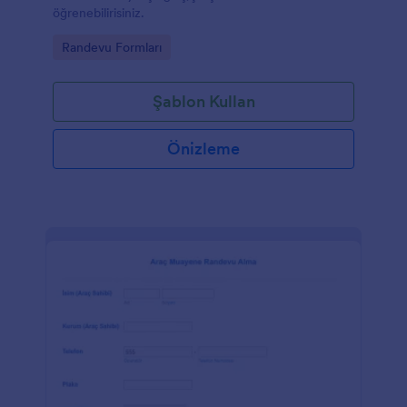
öğrenebilirisiniz.
Go to Category:
Randevu Formları
Şablon Kullan
Önizleme