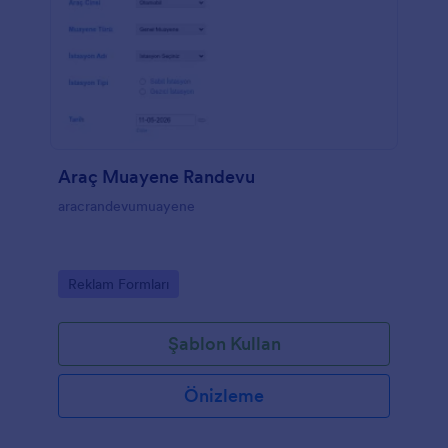
Araç Muayene Randevu
aracrandevumuayene
Go to Category:
Reklam Formları
Şablon Kullan
Önizleme