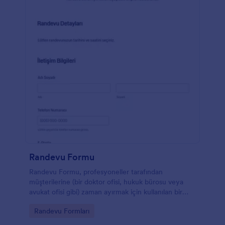
Randevu Formu
Randevu Formu, profesyoneller tarafından
müşterilerine (bir doktor ofisi, hukuk bürosu veya
avukat ofisi gibi) zaman ayırmak için kullanılan bir
formdur. Randevu taleplerini profesyonel bir şekilde
Go to Category:
Randevu Formları
belirlemek, müşterinin kendisine uygun bir zaman
aralığını güvence altına alabilmesini sağlamak için