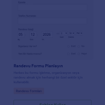
Randevu Formu Planlayın
Herkes bu formu işletme, organizasyon veya
randevu almak için herhangi bir özel sektör için
kullanabilir.
Go to Category:
Randevu Formları
Şablon Kullan