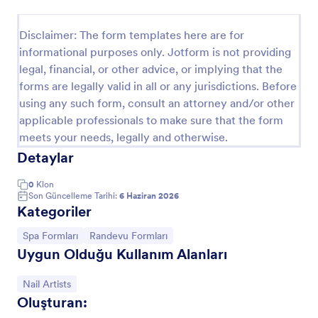
Zoom Randevu Formu
Disclaimer: The form templates here are for
Zoom randevu formu sayesinde randevu taleplerini
informational purposes only. Jotform is not providing
alabilirsiniz.
legal, financial, or other advice, or implying that the
forms are legally valid in all or any jurisdictions. Before
Go to Category:
Randevu Formları
using any such form, consult an attorney and/or other
applicable professionals to make sure that the form
meets your needs, legally and otherwise.
Şablon Kullan
Detaylar
Önizleme
0
Klon
Son Güncelleme Tarihi:
6 Haziran 2026
Kategoriler
Kategoriye git:
Kategoriye git:
Spa Formları
Randevu Formları
Uygun Olduğu Kullanım Alanları
Kategoriye git:
Nail Artists
Oluşturan: