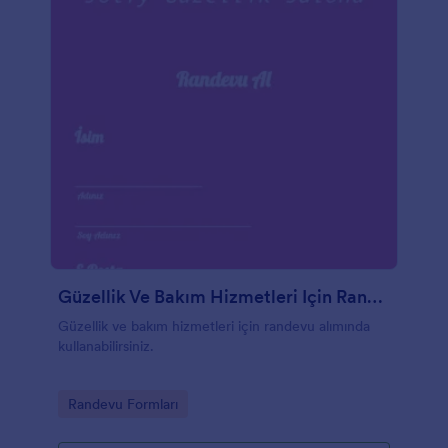
Güzellik Ve Bakım Hizmetleri Için Randevu Alma Formu
Güzellik ve bakım hizmetleri için randevu alımında
kullanabilirsiniz.
Go to Category:
Randevu Formları