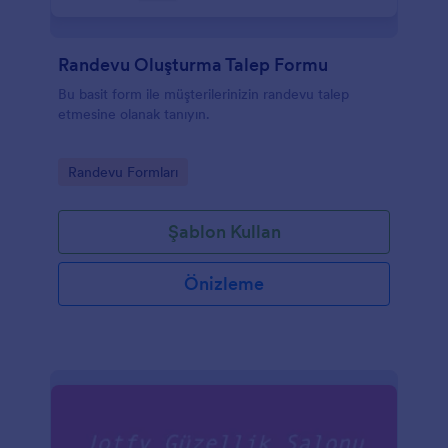
Randevu Oluşturma Talep Formu
Bu basit form ile müşterilerinizin randevu talep
etmesine olanak tanıyın.
Go to Category:
Randevu Formları
Şablon Kullan
Önizleme