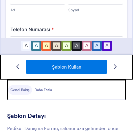
Şablon Kullan
Doktor Randevusu Formu
Doktor randevuları için kullanılabilecek bir form.
Genel Bakış
Daha Fazla
Go to Category:
Sağlık Formları
Şablon Detayı
Şablon Kullan
Pedikür Danışma Formu, salonunuza gelmeden önce