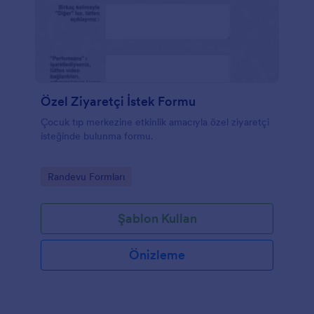
yönetebilirsiniz.
Özel Ziyaretçi İstek Formu
Çocuk tıp merkezine etkinlik amacıyla özel ziyaretçi
isteğinde bulunma formu.
Go to Category:
Randevu Formları
Şablon Kullan
Önizleme