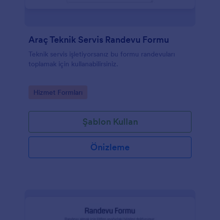
Araç Teknik Servis Randevu Formu
Teknik servis işletiyorsanız bu formu randevuları
toplamak için kullanabilirsiniz.
Go to Category:
Hizmet Formları
Şablon Kullan
Önizleme