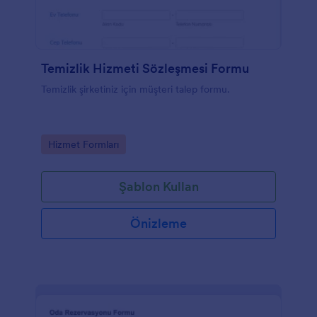
Temizlik Hizmeti Sözleşmesi Formu
Temizlik şirketiniz için müşteri talep formu.
Go to Category:
Hizmet Formları
Şablon Kullan
Önizleme