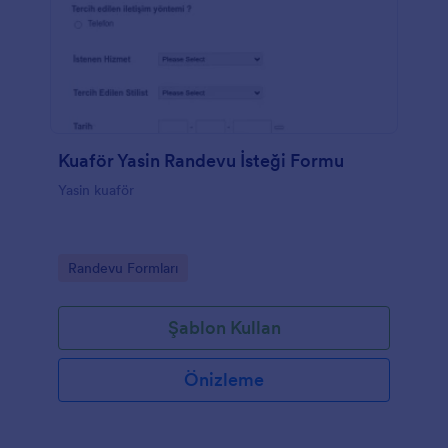
Kuaför Yasin Randevu İsteği Formu
Yasin kuaför
Go to Category:
Randevu Formları
Şablon Kullan
Önizleme