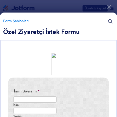
Diyalog başlangıcı
Ücretsiz Kaydol
Form Şablonları
Özel Ziyaretçi İstek Formu
Form Şablonu Kategorileri
Form Şablonları
Randevu Formları
97 Şablon