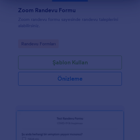
Zoom Randevu Formu
Zoom randevu formu sayesinde randevu taleplerini
alabilirsiniz.
Go to Category:
Randevu Formları
Şablon Kullan
Önizleme