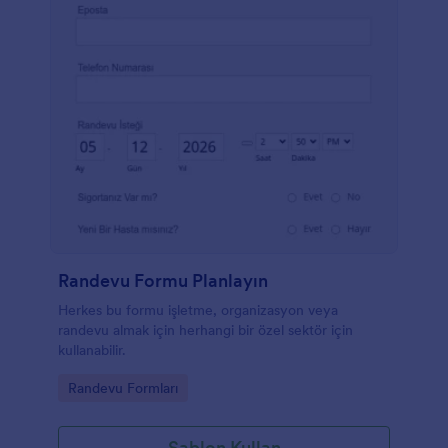
Randevu Formu Planlayın
Herkes bu formu işletme, organizasyon veya
randevu almak için herhangi bir özel sektör için
kullanabilir.
Go to Category:
Randevu Formları
Şablon Kullan