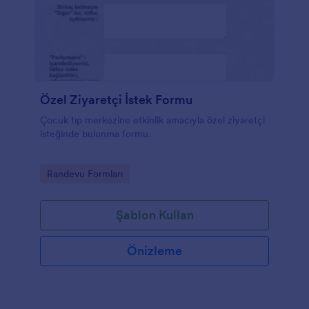
yönetebilirsiniz.
Özel Ziyaretçi İstek Formu
Çocuk tıp merkezine etkinlik amacıyla özel ziyaretçi
isteğinde bulunma formu.
Go to Category:
Randevu Formları
Şablon Kullan
Önizleme