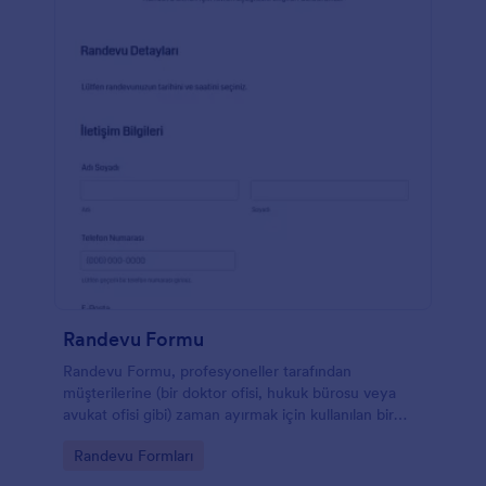
Randevu Formu
Randevu Formu, profesyoneller tarafından
müşterilerine (bir doktor ofisi, hukuk bürosu veya
avukat ofisi gibi) zaman ayırmak için kullanılan bir
formdur. Randevu taleplerini profesyonel bir şekilde
Go to Category:
Randevu Formları
belirlemek, müşterinin kendisine uygun bir zaman
aralığını güvence altına alabilmesini sağlamak için