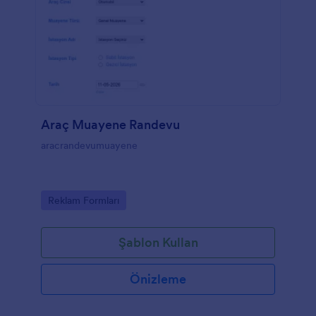
Araç Muayene Randevu
aracrandevumuayene
Go to Category:
Reklam Formları
Şablon Kullan
Önizleme