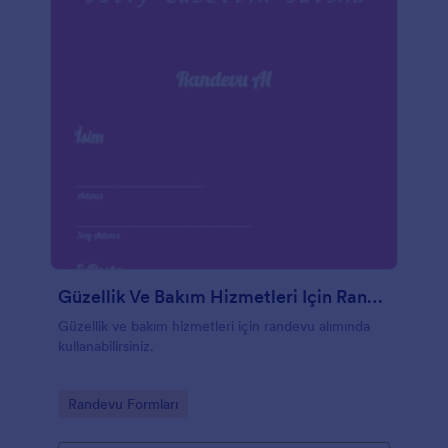
Güzellik Ve Bakım Hizmetleri Için Randevu Alma Formu
Güzellik ve bakım hizmetleri için randevu alımında
kullanabilirsiniz.
Go to Category:
Randevu Formları