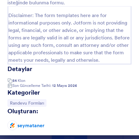
isteğinde bulunma formu.
Önizleme
Disclaimer: The form templates here are for
informational purposes only. Jotform is not providing
legal, financial, or other advice, or implying that the
forms are legally valid in all or any jurisdictions. Before
using any such form, consult an attorney and/or other
applicable professionals to make sure that the form
meets your needs, legally and otherwise.
Detaylar
54
Klon
Son Güncelleme Tarihi:
12 Mayıs 2026
Kategoriler
Kategoriye git:
Randevu Formları
Oluşturan:
seymataner
Diyalog sonu