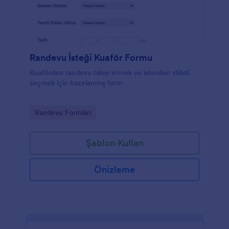
Randevu İsteği Kuaför Formu
Kuaförden randevu talep etmek ve istenilen stilisti
seçmek için hazırlanmış form
Go to Category:
Randevu Formları
Şablon Kullan
Önizleme