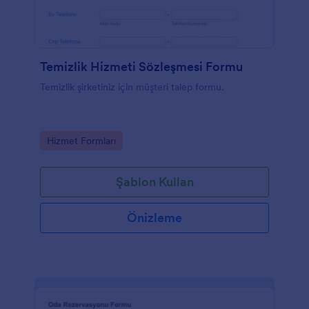
Temizlik Hizmeti Sözleşmesi Formu
Temizlik şirketiniz için müşteri talep formu.
Go to Category:
Hizmet Formları
Şablon Kullan
Önizleme