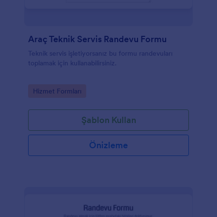
Araç Teknik Servis Randevu Formu
Teknik servis işletiyorsanız bu formu randevuları
toplamak için kullanabilirsiniz.
Go to Category:
Hizmet Formları
Şablon Kullan
Önizleme