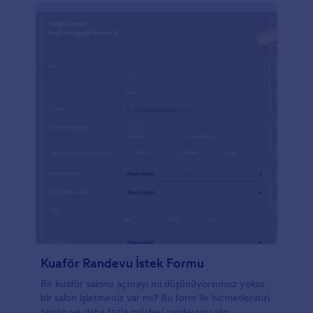
Kuaför Randevu İstek Formu
Bir kuaför salonu açmayı mı düşünüyorsunuz yoksa
bir salon işletmeniz var mı? Bu form ile hizmetlerinizi
tanıtın ve daha fazla müşteri randevusu alın.