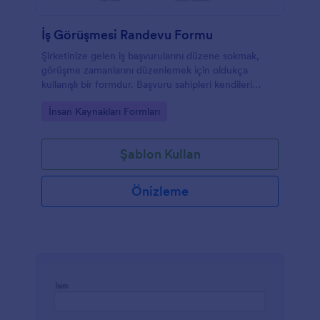
İş Görüşmesi Randevu Formu
Şirketinize gelen iş başvurularını düzene sokmak,
görüşme zamanlarını düzenlemek için oldukça
kullanışlı bir formdur. Başvuru sahipleri kendileri
hakkında gereken tüm bilgileri verebilir ve rande
Go to Category:
İnsan Kaynakları Formları
saatini belirleyebilirler.
Şablon Kullan
Önizleme