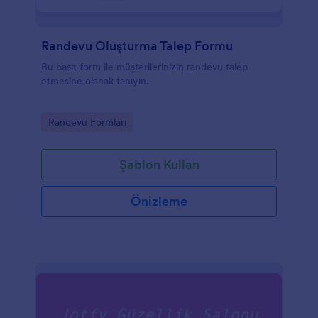
Randevu Oluşturma Talep Formu
Bu basit form ile müşterilerinizin randevu talep
etmesine olanak tanıyın.
Go to Category:
Randevu Formları
Şablon Kullan
Önizleme