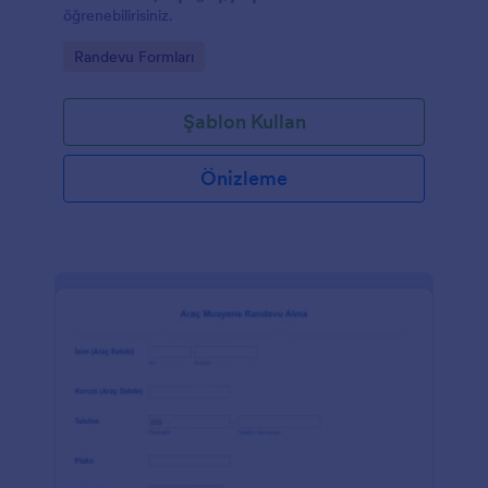
öğrenebilirisiniz.
Go to Category:
Randevu Formları
Şablon Kullan
Önizleme