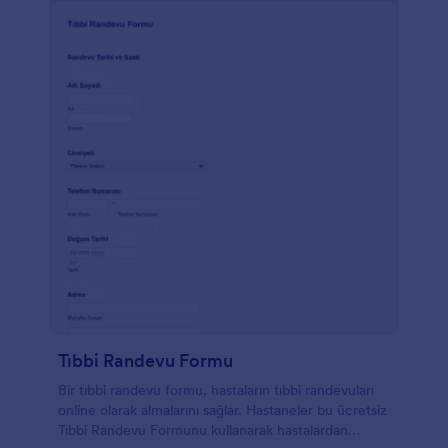
paylaşın. Bu form, sevkler için idealdir, bu nedenle
hastalar reçetenin bir çıktısını alıp sonraki
randevularına kolayla götürebilirler.
Tıbbi Randevu Formu
Bir tıbbi randevu formu, hastaların tıbbi randevuları
online olarak almalarını sağlar. Hastaneler bu ücretsiz
Tıbbi Randevu Formunu kullanarak hastalardan