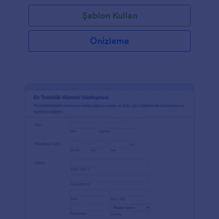
önemlidir. Bu ücretsiz Randevu Formu şablonuyla
Şablon Kullan
tıbbi muayenehaneniz için temiz, profesyonel bir
görünüm elde edebilirsiniz. Formu web siteniz, e-
posta bülteniniz ve sosyal medya profilleriniz dahil
Önizleme
olmak üzere diğer hesaplarınızın markasına uyacak
şekilde özelleştirebilirsiniz. Randevu formlarınıza ne
tür talepler geldiğini görmek için formunuzu Slack,
Salesforce ve MailChimp gibi üçüncü taraf
uygulamalarla sorunsuz bir şekilde entegre
edebilirsiniz. Form yanıtlarını aldığınızda müşterilere
Randevu Onayı e-postaları göndermek için ücretsiz
e-posta onay hizmetimizi kullanabilirsiniz.
Müşterilerinize ödeme bilgileri göndermek
istiyorsanız, Stripe veya PayPal gibi güvenilir bir
ödeme işlemcisi ile entegre edebilir, Square ile yüz
yüze ödemeler bile kabul edebilirsiniz!