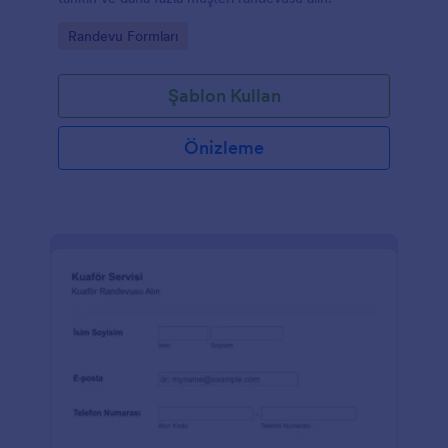
Go to Category:
Randevu Formları
Şablon Kullan
Önizleme