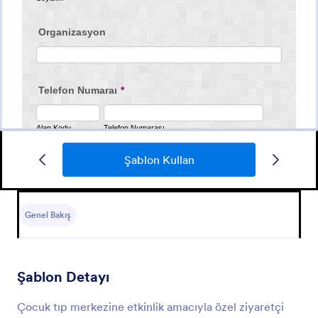
Şablon Kullan
Doktor Randevusu Formu
Doktor randevuları için kullanılabilecek bir form.
Genel Bakış
Go to Category:
Sağlık Formları
Şablon Detayı
Şablon Kullan
Çocuk tıp merkezine etkinlik amacıyla özel ziyaretçi