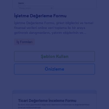
İşletme Değerleme Formu
İşletme Değerleme Formu, şirket bilgilerini ve temel
finansal verileri online veri toplama ile bir araya
getirerek danışmanların, yatırım ekiplerinin ve
kurumların ön değerlendirme sürecini
Go to Category:
İş Formları
hızlandırmasına yardımcı olur.
Şablon Kullan
Önizleme