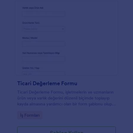
Ticari Değerleme Formu
Ticari Değerleme Formu, işletmelerin ve uzmanların
ürün veya varlık değerini düzenli biçimde toplayıp
kayda almasına yardımcı olan bir form şablonu olup
Jotform ile online veri toplama süreçlerini hızlandırır.
Go to Category:
İş Formları
Şablon Kullan