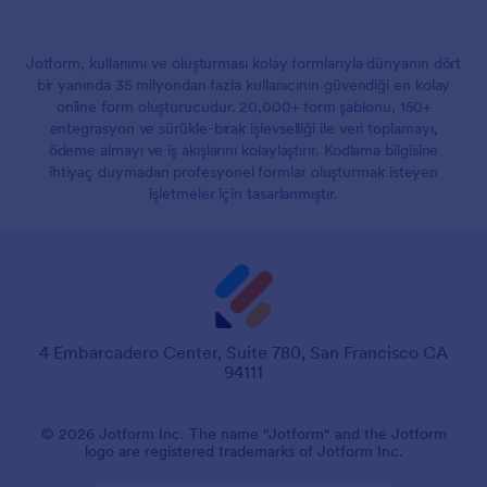
Jotform, kullanımı ve oluşturması kolay formlarıyla dünyanın dört
bir yanında 35 milyondan fazla kullanıcının güvendiği en kolay
online form oluşturucudur. 20,000+ form şablonu, 150+
entegrasyon ve sürükle-bırak işlevselliği ile veri toplamayı,
ödeme almayı ve iş akışlarını kolaylaştırır. Kodlama bilgisine
ihtiyaç duymadan profesyonel formlar oluşturmak isteyen
işletmeler için tasarlanmıştır.
4 Embarcadero Center, Suite 780, San Francisco CA
94111
© 2026 Jotform Inc. The name "Jotform" and the Jotform
logo are registered trademarks of Jotform Inc.