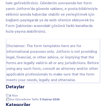
hale getirebilirsiniz. Gönderim sonrasında her form
Gayrimenkul Değerlendirme Anketi
yanıtı Jotform’da güvenle saklanır, e-posta bildirimiyle
ekibiniz anında haberdar olabilir ve yerleştirmek için
Emlak Değerlendirme Formu, taşınmaz
incelemelerini standartlaştırmak isteyen emlak
bağlantı paylaşarak ya da web sitenize ekleyerek bu
profesyonellerinin veri toplama sürecini
Form Şablonları arasındaki çözümü farklı kanallarda
hızlandırmasına ve form yanıtlarını Jotform
hızla yayına alabilirsiniz.
Go to Category:
Emlak Formları
üzerinden düzenli biçimde takip etmesine yardımcı
olur.
Disclaimer: The form templates here are for
Şablon Kullan
informational purposes only. Jotform is not providing
legal, financial, or other advice, or implying that the
Önizleme
forms are legally valid in all or any jurisdictions. Before
using any such form, consult an attorney and/or other
applicable professionals to make sure that the form
meets your needs, legally and otherwise.
Detaylar
0
Klon
Son Güncelleme Tarihi:
3 Haziran 2026
Kategoriler