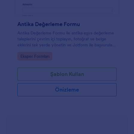
Antika Değerleme Formu
Antika Değerleme Formu ile antika eşya değerleme
taleplerini çevrim içi toplayın, fotoğraf ve belge
eklerini tek yerde yönetin ve Jotform ile başvuruları
hızlıca takip edin.
Go to Category:
Eksper Formları
Şablon Kullan
Önizleme