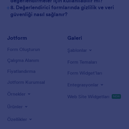
değerlendirmeler için kullanılabilir mi?
+
8. Değerlendirici formlarında gizlilik ve veri
güvenliği nasıl sağlanır?
Jotform
Galeri
Form Oluşturun
Şablonlar
Çalışma Alanım
Form Temaları
Fiyatlandırma
Form Widget'ları
Jotform Kurumsal
Entegrasyonlar
Örnekler
Web Site Widgetları
NEW
Ürünler
Özellikler