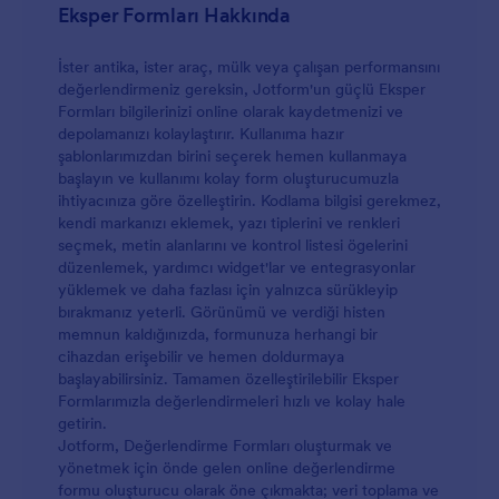
Eksper Formları Hakkında
İster antika, ister araç, mülk veya çalışan performansını
değerlendirmeniz gereksin, Jotform'un güçlü Eksper
Formları bilgilerinizi online olarak kaydetmenizi ve
depolamanızı kolaylaştırır. Kullanıma hazır
şablonlarımızdan birini seçerek hemen kullanmaya
başlayın ve kullanımı kolay form oluşturucumuzla
ihtiyacınıza göre özelleştirin. Kodlama bilgisi gerekmez,
kendi markanızı eklemek, yazı tiplerini ve renkleri
seçmek, metin alanlarını ve kontrol listesi ögelerini
düzenlemek, yardımcı widget'lar ve entegrasyonlar
yüklemek ve daha fazlası için yalnızca sürükleyip
bırakmanız yeterli. Görünümü ve verdiği histen
memnun kaldığınızda, formunuza herhangi bir
cihazdan erişebilir ve hemen doldurmaya
başlayabilirsiniz. Tamamen özelleştirilebilir Eksper
Formlarımızla değerlendirmeleri hızlı ve kolay hale
getirin.
Jotform, Değerlendirme Formları oluşturmak ve
yönetmek için önde gelen online değerlendirme
formu oluşturucu olarak öne çıkmakta; veri toplama ve