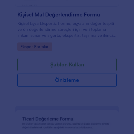
Kişisel Mal Değerlendirme Formu
Kişisel Eşya Ekspertiz Formu, eşyaların değer tespiti
ve ön değerlendirme süreçleri için veri toplama
imkanı sunar ve sigorta, ekspertiz, taşınma ve ikinci
el satış hazırlığı yapan kişi ve işletmelere yardımcı
Go to Category:
Eksper Formları
olur.
Şablon Kullan
Önizleme