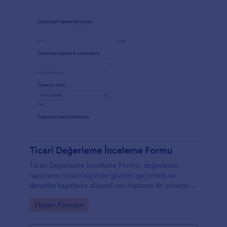
Ticari Değerleme İnceleme Formu
Ticari Değerleme İnceleme Formu, değerleme
raporlarını tutarlı biçimde gözden geçirmek ve
denetim kayıtlarını düzenli veri toplama ile yönetmek
isteyen kurumlar için pratik bir form şablonudur.
Go to Category:
Eksper Formları