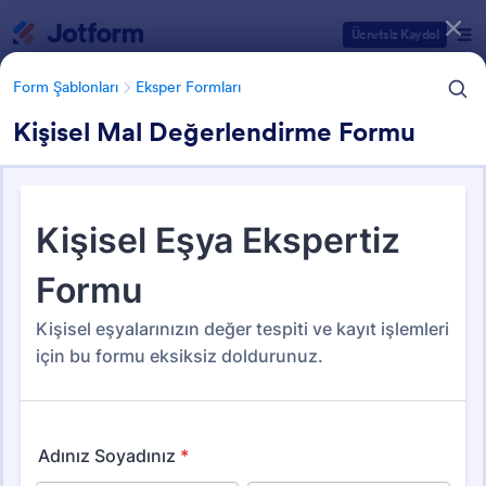
Diyalog başlangıcı
Ücretsiz Kaydol
Form Şablonları
Eksper Formları
Kişisel Mal Değerlendirme Formu
Form Şablonu Kategorileri
Form Şablonları
Eksper Formları
Eksper Formları
8 Şablon