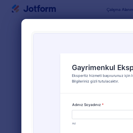
Diyalog başlangıcı
Çalışma Alanı
Form Şablo
Ekspe
SIRALA
Popüler
8 Şablon
FORM DÜZENİ
Klasik
TÜRLER
ENDÜSTRİLER