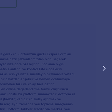
niz gereksin, Jotform'un güçlü Eksper Formları
llanıma hazır şablonlarımızdan birini seçerek
acınıza göre özelleştirin. Kodlama bilgisi
n alanlarını ve kontrol listesi ögelerini
ası için yalnızca sürükleyip bırakmanız yeterli.
bir cihazdan erişebilir ve hemen doldurmaya
dirmeleri hızlı ve kolay hale getirin.
len online değerlendirme formu oluşturucu
lanıcı dostu bir platform sunmaktadır. Jotform ile
ştirebilir; veri girişini kolaylaştırmak ve
. Bu araç aynı zamanda veri toplama süreçlerinin
rır. Jotform Tablolar aracılığıyla merkezi veri