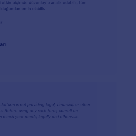
 etkin biçimde düzenleyip analiz edebilir, tüm
olduğundan emin olabilir.
r
arı
otform is not providing legal, financial, or other
ions. Before using any such form, consult an
rm meets your needs, legally and otherwise.