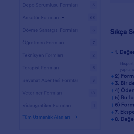
Depo Sorumlusu Formları
3
Anketör Formları
63
Sıkça S
Dövme Sanatçısı Formları
6
Öğretmen Formları
7
-
1. Değe
Teknisyen Formları
2
Ekspert
Terapist Formları
6
yapıland
+
2) Form
Seyahat Acentesi Formları
3
+
3. Bir 
+
4) Ödem
Veteriner Formları
18
+
5) Bu f
+
6) Form
Videografiker Formları
1
+
7. Eksp
Tüm Uzmanlık Alanları
+
8. Değer