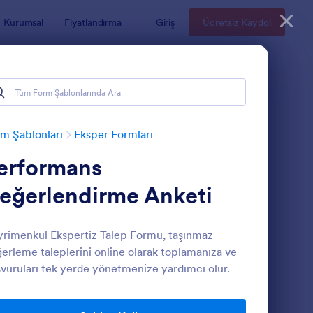
Kurumsal
Fiyatlandırma
Giriş
Ücretsiz Kaydol
m Şablonları
Eksper Formları
erformans
eğerlendirme Anketi
rimenkul Ekspertiz Talep Formu, taşınmaz
erleme taleplerini online olarak toplamanıza ve
ayrimenkul Değerlendirme Anketi
: Performans Değerle
Önizleme
vuruları tek yerde yönetmenize yardımcı olur.