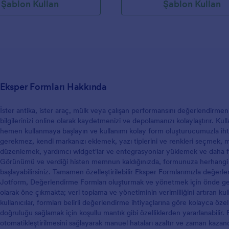
Şablon Kullan
Şablon Kullan
Eksper Formları Hakkında
İster antika, ister araç, mülk veya çalışan performansını değerlendirme
bilgilerinizi online olarak kaydetmenizi ve depolamanızı kolaylaştırır. Ku
hemen kullanmaya başlayın ve kullanımı kolay form oluşturucumuzla ihtiy
gerekmez, kendi markanızı eklemek, yazı tiplerini ve renkleri seçmek, meti
düzenlemek, yardımcı widget'lar ve entegrasyonlar yüklemek ve daha fazl
Görünümü ve verdiği histen memnun kaldığınızda, formunuza herhangi 
başlayabilirsiniz. Tamamen özelleştirilebilir Eksper Formlarımızla değerlen
Jotform, Değerlendirme Formları oluşturmak ve yönetmek için önde ge
olarak öne çıkmakta; veri toplama ve yönetiminin verimliliğini artıran kul
kullanıcılar, formları belirli değerlendirme ihtiyaçlarına göre kolayca özelle
doğruluğu sağlamak için koşullu mantık gibi özelliklerden yararlanabilir
otomatikleştirilmesini sağlayarak manuel hataları azaltır ve zaman kazandı