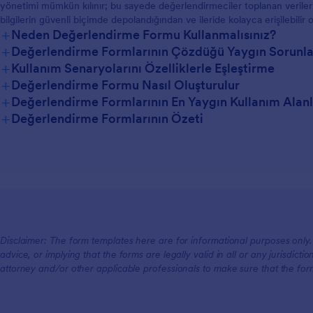
yönetimi mümkün kılınır; bu sayede değerlendirmeciler toplanan verileri
bilgilerin güvenli biçimde depolandığından ve ileride kolayca erişilebilir 
+
Neden Değerlendirme Formu Kullanmalısınız?
+
Değerlendirme Formlarının Çözdüğü Yaygın Sorunla
+
Kullanım Senaryolarını Özelliklerle Eşleştirme
+
Değerlendirme Formu Nasıl Oluşturulur
+
Değerlendirme Formlarının En Yaygın Kullanım Alanl
+
Değerlendirme Formlarının Özeti
Yöneticiler İçin
Ekipler İçin
Disclaimer: The form templates here are for informational purposes only. J
advice, or implying that the forms are legally valid in all or any jurisdict
Müşteriler İçin
attorney and/or other applicable professionals to make sure that the fo