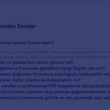
orulan Sorular
rleme uzmanı formu nedir?
iz formu, profesyonellerin mülk, varlık veya ekipman değerlemesi sırasınd
ırılmış bir belgedir. Doğru ve tutarlı değerlemeler için tüm ilgili verilerin
lar ve gönderilen veriler güvenli mi?
değerleme formunda genellikle hangi bilgiler yer alır?
eleri doğrudan formlarım aracılığıyla toplayabilir mi
ormlar mobil cihazlarda kullanılabilir mi?
 yanıtlarını profesyonel PDF belgelerine dönüştürebili
ertiz formları uzaktan veya yerinde değerlendirmeler içi
lendirici formlarında gizlilik ve veri güvenliği nasıl sa