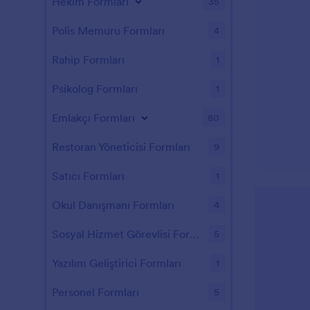
Hekim Formları
35
Polis Memuru Formları
4
Rahip Formları
1
Psikolog Formları
1
Emlakçı Formları
80
Restoran Yöneticisi Formları
9
Satıcı Formları
1
Okul Danışmanı Formları
4
Sosyal Hizmet Görevlisi Formları
5
Yazılım Geliştirici Formları
1
Personel Formları
5