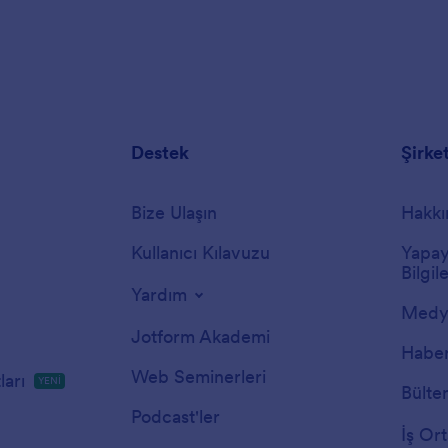
Destek
Şirke
Bize Ulaşın
Hakkı
Kullanıcı Kılavuzu
Yapay
Bilgile
Yardım
Medya
Jotform Akademi
Haber
Web Seminerleri
arı
YENİ
Bülte
Podcast'ler
İş Ort