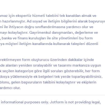
: Kişisel Mal Değerlendirme Formu
: T
Önizleme
Önizleme
maz için ekspertiz hizmeti talebini tek kanaldan almak ve
 hazırlanmıştır. Ad soyad ve iletişim bilgilerini alarak başvuruy
ni ile ihtiyacın doğru sınıflandırılmasına yardımcı olur ve
amayı kolaylaştırır. Gayrimenkul danışmanları, değerleme ve
i, banka ve finans kuruluşları ile site yönetimleri bu form
Mal Değerlendirme Formu
Ticari Değerleme Formu
ya müşteri iletişim kanallarında kullanarak talepleri düzenli
Ekspertiz Formu, eşyaların
Ticari Değerleme Formu, işletmel
i ve ön değerlendirme süreçleri
uzmanların ürün veya varlık değer
lama imkanı sunar ve sigorta,
biçimde toplayıp kayda almasına 
erektirmeyen form oluşturucu üzerinden dakikalar içinde
ınma ve ikinci el satış hazırlığı
olan bir form şablonu olup Jotfor
nde alanları yeniden sıralayabilir ve tasarımı markanıza uygun
gory:
Go to Category:
mları
İş Formları
 işletmelere yardımcı olur.
online veri toplama süreçlerini hızl
k seçilen kategoriye göre ilgili soruları gösterebilir, her form
e dosya yüklemesiyle ek belgeleri tek yerde toparlayabilirsiniz.
Şablon Kullan
Şablon Kullan
onu, gelen başvuruların takibini kolaylaştırır ve ekiplerin
ardımcı olur.
informational purposes only. Jotform is not providing legal,