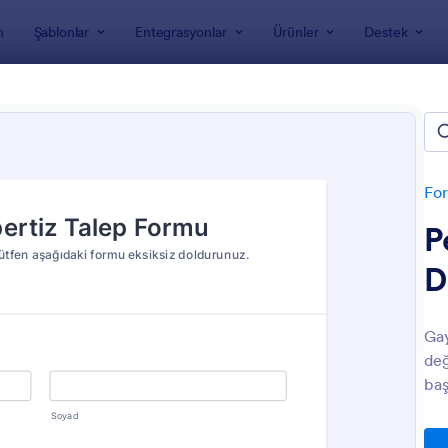
m
Şablonlar
Entegrasyonlar
Ürünler
Destek
nları
Eksper Formları
r Formları
For
P
D
Gay
değ
: Tekne Değerlendirme Anketi 🚤
: G
Önizleme
Önizleme
baş