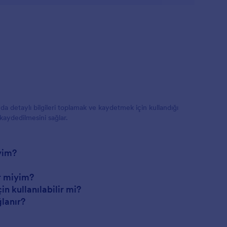
a detaylı bilgileri toplamak ve kaydetmek için kullandığı
 kaydedilmesini sağlar.
yim?
r miyim?
n kullanılabilir mi?
ğlanır?