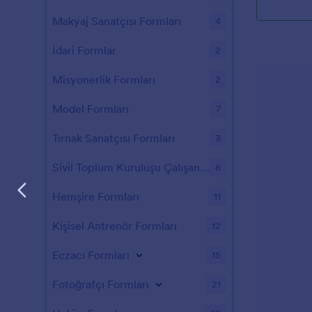
Makyaj Sanatçısı Formları
4
İdari Formlar
2
Misyonerlik Formları
2
Model Formları
7
Tırnak Sanatçısı Formları
3
Sivil Toplum Kuruluşu Çalışanı Formları
6
Hemşire Formları
11
Kişisel Antrenör Formları
12
Eczacı Formları
15
Fotoğrafçı Formları
21