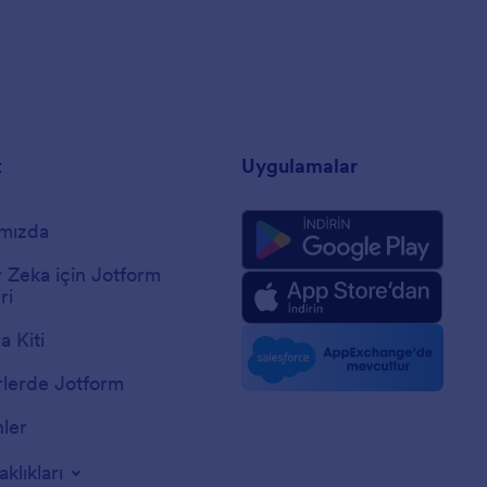
t
Uygulamalar
mızda
 Zeka için Jotform
ri
 Kiti
lerde Jotform
nler
aklıkları