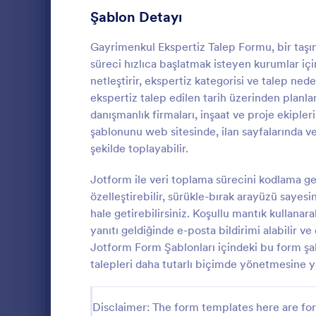
Diş Hekimi Formları
24
Şablon Detayı
Diyetisyen Formları
8
Gayrimenkul Ekspertiz Talep Formu, bir taşın
Sürücü Formları
12
süreci hızlıca başlatmak isteyen kurumlar için
netleştirir, ekspertiz kategorisi ve talep nede
Elektrikçi Formları
6
ekspertiz talep edilen tarih üzerinden planl
danışmanlık firmaları, inşaat ve proje ekipler
Mühendis Formları
5
Kişisel 
şablonunu web sitesinde, ilan sayfalarında ve
Kişisel Eşya 
şekilde toplayabilir.
Girişimci Formları
2
değer tespit
için veri top
Estetisyen Formları
Jotform ile veri toplama sürecini kodlama g
12
ekspertiz, taş
özelleştirebilir, sürükle-bırak arayüzü sayesi
Go to Cate
Eksper For
yapan kişi ve
Etkinlik Planlayıcı Formları
16
hale getirebilirsiniz. Koşullu mantık kullanara
yanıtı geldiğinde e-posta bildirimi alabilir v
Çiftçi Formları
8
Jotform Form Şablonları içindeki bu form şabl
talepleri daha tutarlı biçimde yönetmesine y
Mali Müşavir Formları
49
İtfaiye Formları
2
Disclaimer: The form templates here are for 