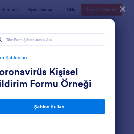
Kurumsal
Fiyatlandırma
Giriş
Ücretsiz Kaydol
m Şablonları
oronavirüs Kişisel
ildirim Formu Örneği
Şablon Kullan
OVID 19 Aşı Onam Formu
: Doktor Randevusu 
Önizleme