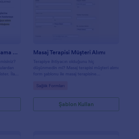
asta Sağlık Bilgileri Toplama Formu
: Masaj Terapisi Müşte
Önizleme
Hasta Sağlık Bilgileri Toplama Formu
Masaj Terapisi Müşteri Alımı
 misiniz?
Terapiye ihtiyacın olduğunu hiç
vulardan
düşünmedin mi? Masaj terapisi müşteri alımı
ister. İlaç
form şablonu ile masaj terapisine
 bilgileri,
kaydolabilirsiniz. Ayrıca, müşteri giriş formu
Go to Category:
Sağlık Formları
 reçetesiz,
Kiropraktörler tarafından kullanılır. Masaj
minleri,
terapisi alımı kişisel bilgiler, iletişim bilgileri,
imini ve
patoloji geçmişi ve müşterinin semptomları
Şablon Kullan
hakkında farklı sorular içerir.