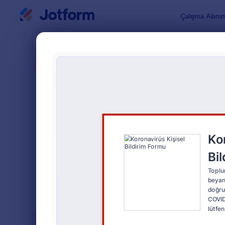
Diyalog başlangıcı
Çalışma Alanı
Form Şablo
Sağlı
SIRALA
Popüler
881 Şablon
FORM DÜZENİ
Klasik
TÜRLER
ENDÜSTRİLER
Reklam Formları
23