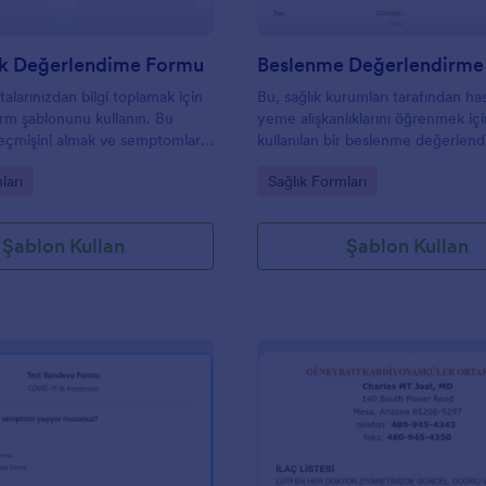
rik Değerlendime Formu
stalarınızdan bilgi toplamak için
Bu, sağlık kurumları tarafından has
orm şablonunu kullanın. Bu
yeme alışkanlıklarını öğrenmek iç
geçmişini almak ve semptomları
kullanılan bir beslenme değerlen
n kullanılabilir. Jotform
anketidir. Bu beslenme düzeni
gory:
Go to Category:
ları
Sağlık Formları
sikiyatrik değerlendirme
değerlendirme anketi kullanıcıları
llanarak ihtiyaç duyduğunuz
şekeri, yağ asidi, iltihaplanma, tok
layca toplayın. Hemen HIPAA
günde kaç kez yemek yedikleri v
Şablon Kullan
Şablon Kullan
yatrik değerlendirme
içtikleri gibi soruları içerir.
luşturun!