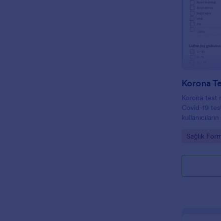
Korona T
Korona test
Covid-19 test
kullanıcılar
kılıyoruz.
Go to Cate
Sağlık Form