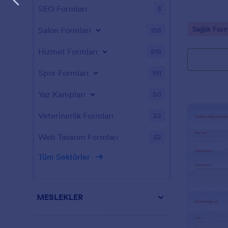
SEO Formları
3
Go to Cate
Sağlık Form
Salon Formları
155
Hizmet Formları
519
Spor Formları
191
Yaz Kampları
50
Veterinerlik Formları
22
Web Tasarım Formları
32
Tüm Sektörler
MESLEKLER