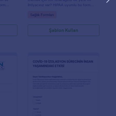
form
ihtiyacınız var? HIPAA uyumlu bu form
taslağı ile, psikoterapi müşterinizin bilgilerini
Go to Category:
Sağlık Formları
tutabilirsiniz.
Şablon Kullan
eslenme Değerlendirme Anketi Form
: Covid 19 İzolasyon S
Önizleme