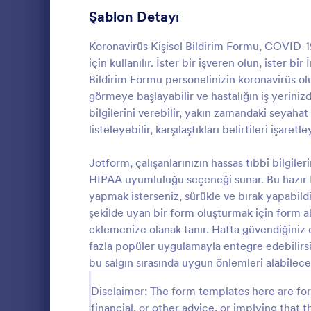
Oyun Formları
22
Şablon Detayı
Sağlık Formları
881
Koronavirüs Kişisel Bildirim Formu, COVID-19
için kullanılır. İster bir işveren olun, ister b
Koronavirüs Yanıt Formları
70
Bildirim Formu personelinizin koronavirüs ol
görmeye başlayabilir ve hastalığın iş yerinizd
Bilgilendirilmiş Onam Formları
63
bilgilerini verebilir, yakın zamandaki seyahat
Sağlık Anketleri ve Araştırma Formları
61
listeleyebilir, karşılaştıkları belirtileri işa
Güzellik Sal
Tıbbi Onam Formları
53
kullanım koşul
Jotform, çalışanlarınızın hassas tıbbi bilgiler
form.
HIPAA uyumluluğu seçeneği sunar. Bu hazır Ko
Mental Health Forms
39
yapmak isterseniz, sürükle ve bırak yapabil
Go to Cate
Sağlık Form
şekilde uyan bir form oluşturmak için form al
Sağlık Anketleri
32
eklemenize olanak tanır. Hatta güvendiğiniz 
Sağlık Takip Formları
25
fazla popüler uygulamayla entegre edebilirsi
bu salgın sırasında uygun önlemleri alabilece
Hasta Kayıt Formu Şablonları
22
Disclaimer: The form templates here are for 
Healthcare Assessment Forms
21
financial, or other advice, or implying that th