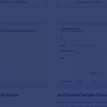
Şablon Kullan
Şablon Kullan
: Herbalife Nutrition
: A
Önizleme
Önizleme
 Nutrition
Acil Durum İletişim Form
r
Acil durumlarda hastaların yakınla
ulaşmak adına kişi iletişim bilgileri