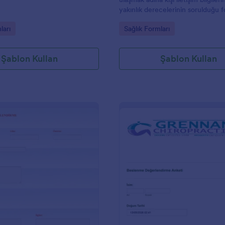
yakınlık derecelerinin sorulduğu 
örneği.
gory:
Go to Category:
ları
Sağlık Formları
Şablon Kullan
Şablon Kullan
: Psikiyatrik Değerlendime Formu
: B
Önizleme
Önizleme