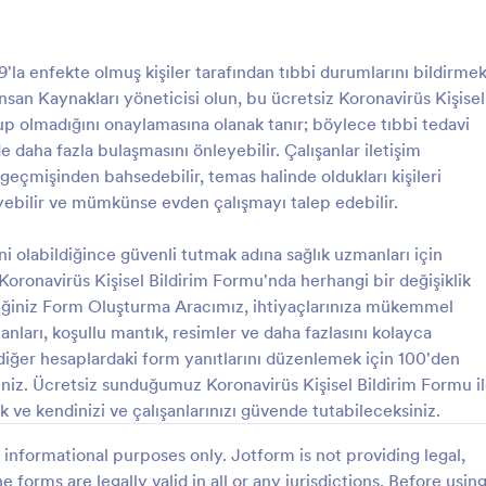
formunuzu kişiselleştirebilirsiniz.
hasta bilgilerini güvende tutabilm
: Güzellik Salonu Müşteri Kayıt Formu
: V
Önizleme
Önizleme
hesabınızı HIPAA uyumluluğuna
'la enfekte olmuş kişiler tarafından tıbbi durumlarını bildirme
yükselttiğinizden emin olunuz. H
ir İnsan Kaynakları yöneticisi olun, bu ücretsiz Koronavirüs Kişisel
yanıtlarını kayıtlarınız için otomati
PDF belgelerine çevirebilir, kolaylı
up olmadığını onaylamasına olanak tanır; böylece tıbbi tedavi
indirebilir ve yazdırabilirsiniz! Kağı
e daha fazla bulaşmasını önleyebilir. Çalışanlar iletişim
bırakın ve imzalı izin formlarınızı 
 geçmişinden bahsedebilir, temas halinde oldukları kişileri
cihazdan Jotform’un aşı izin form
Güzellik Salonu Müşteri Kayıt Formu
Veteriner Ön Muayene F
retleyebilir ve mümkünse evden çalışmayı talep edebilir.
sorunsuzca toplayın.
onu müşteri kaydı almak için
Bu veteriner ön fiziki muayene fo
ları ile birlikte hazırlanmış bir
muayene kayıtlarınızı daha kolay
ini olabildiğince güvenli tutmak adına sağlık uzmanları için
tutabilirsiniz. Bu formla müşterinin
ronavirüs Kişisel Bildirim Formu'nda herhangi bir değişiklik
bilgilerini, muayene saatini, hayv
diğiniz Form Oluşturma Aracımız, ihtiyaçlarınıza mükemmel
gory:
Go to Category:
ları
Sağlık Formları
bilgilerini ve fiziksel muayene bulg
anları, koşullu mantık, resimler ve daha fazlasını kolayca
kayıt altına alabilirsiniz
diğer hesaplardaki form yanıtlarını düzenlemek için 100'den
Şablon Kullan
Şablon Kullan
niz. Ücretsiz sunduğumuz Koronavirüs Kişisel Bildirim Formu i
k ve kendinizi ve çalışanlarınızı güvende tutabileceksiniz.
informational purposes only. Jotform is not providing legal,
e forms are legally valid in all or any jurisdictions. Before usin