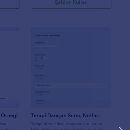
Şablon Kullan
cil Durum İletişim Form Örneği
: Terapi Danışan Süreç
Önizleme
 Örneği
Terapi Danışan Süreç Notları
rına
Terapi sürecindeki danışanın durumunu
nin ve
izlemek için not tutacağınız bir yere mi