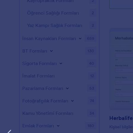
Kayropraktik Formları
2
Öğrenci Sağlığı Formları
2
Yaz Kampı Sağlık Formları
2
İnsan Kaynakları Formları
659
BT Formları
130
Sigorta Formları
40
İmalat Formları
12
Pazarlama Formları
53
Fotoğrafçılık Formları
74
Kamu Yönetimi Formları
34
Herbalife
Emlak Formları
180
Kişisel bilgile