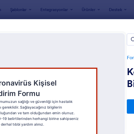
m
Şablonlar
Entegrasyonlar
Ürünler
Destek
nları
k Formları
For
K
B
: Yeni Hasta Kayıt Formu
: C
Önizleme
Önizleme