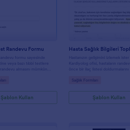
: Korona Test Randevu Formu
: H
Önizleme
Önizleme
est Randevu Formu
 randevu formu sayesinde
Hastanızın gelişimini izlemek ister
ine veya bazı tıbbi testlere
Kardiyolog ofisi, hastaların rande
ın randevu almasını mümkün
önce bir ilaç listesi doldurmalarını 
listesi formu, hasta hakkında kişisel
gory:
Go to Category:
ları
Sağlık Formları
tüm ilaçları içeren reçeteli ilaçlar,
diyabetik, diyet takviyeleri ve vita
sigara içme öyküsünü, alkol tüket
Şablon Kullan
Şablon Kullan
kafein kullanımını içerir.