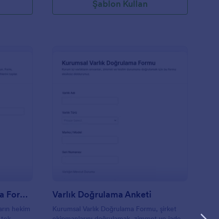
Şablon Kullan
ağlık Çalışanı Doğrulama Formu
: Varlık Doğrulama An
Önizleme
Sağlık Çalışanı Doğrulama Formu
Varlık Doğrulama Anketi
rın hekim
Kurumsal Varlık Doğrulama Formu, şirket
 tek
ekipmanlarını doğrulamak, zimmet ve iade