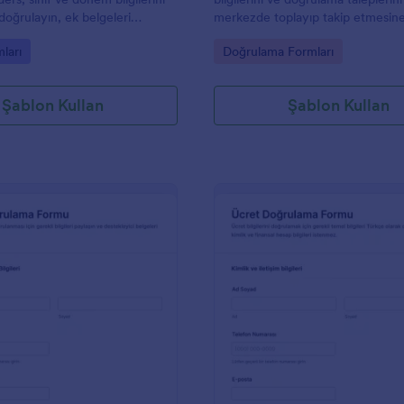
doğrulayın, ek belgeleri
merkezde toplayıp takip etmesin
Jotform üzerinden form
olan, Jotform ile kolayca özelleşti
gory:
Go to Category:
ları
Doğrulama Formları
üzenli biçimde takip edin.
bir form şablonudur.
Şablon Kullan
Şablon Kullan
: İkametgah Adresi Doğrulama Formu
: M
Önizleme
Önizleme