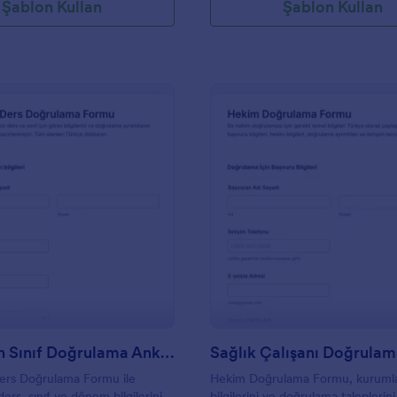
Şablon Kullan
Şablon Kullan
: Öğretmen Sınıf Doğrulama Anketi
: S
Önizleme
Önizleme
Öğretmen Sınıf Doğrulama Anketi
rs Doğrulama Formu ile
Hekim Doğrulama Formu, kurumla
rs, sınıf ve dönem bilgilerini
bilgilerini ve doğrulama taleplerini