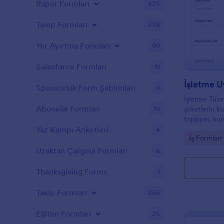
Rapor Formları
425
Talep Formları
538
Yer Ayırtma Formları
99
Salesforce Formları
11
Sponsorluk Form Şablonları
9
İşletme Tüze
Abonelik Formları
19
şirketlerin k
toplayın, ku
süreçlerinde 
Yaz Kampı Anketleri
4
Go to Cate
İş Formları
kolaylaştırın.
Uzaktan Çalışma Formları
6
Thanksgiving Forms
1
Takip Formları
256
Eğitim Formları
25