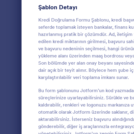
senkronize e
Üye Kayıt Formları
Şablon Detayı
53
entegrasyon
Oy Formları
22
Kredi Doğrulama Formu Şablonu, kredi başvurus
seferde toplamak isteyen bankalar, finans kuru
Özet Formları
17
hazırlanmış pratik bir çözümdür. Ad, iletişim v
edilen kredi miktarının girilmesi, başvuru sahi
Onay Formları
89
ve başvuru nedeninin seçilmesi, hangi ürün
Kayıt Do
yükleme alanı üzerinden maaş bordrosu veya g
Değerlendirme Formları
104
Kayıt Doğru
Son bölümde yer alan onay beyanı sayesinde, b
Oluşturucu il
Katılım Formları
12
dair açık bir teyit alınır. Böylece hem şube i
ve kayıt belg
karşılaştırılabilir veri toplama imkanı sunar.
kurumları iç
Denetim
78
Go to Cate
Eğitim Form
kolaylaştıran
Bu form şablonunu Jotform’un kod yazmadan 
Yetkilendirme Formları
67
süreçlerinize uyarlayabilirsiniz. Sürükle ve b
kaldırabilir, renkleri ve logonuzu markanıza 
Ödül Formları
17
otomatik olarak Jotform üzerinde saklanır, di
aktarabilirsiniz. İsterseniz başvuru alındığın
Efsane Cuma Formları
3
gönderebilir, diğer iş araçlarınızla entegras
Hesaplama Formları
15
yönetebilirsiniz. Jotform’un zengin Form Şabl