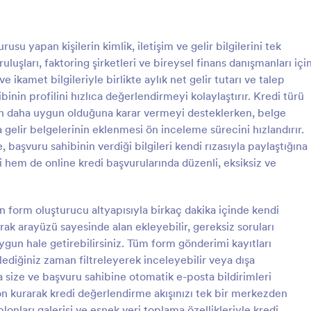
tmenizi sağlayan 100'den fazla
umuz da bulunmaktadır.
: Kayıt Doğrulama Formu
: M
Önizleme
Önizleme
u yapan kişilerin kimlik, iletişim ve gelir bilgilerini tek
luşları, faktoring şirketleri ve bireysel finans danışmanları içi
e ikamet bilgileriyle birlikte aylık net gelir tutarı ve talep
binin profilini hızlıca değerlendirmeyi kolaylaştırır. Kredi türü
ün daha uygun olduğuna karar vermeyi desteklerken, belge
ğrulama Formu
Mevduat Doğrulama For
elir belgelerinin eklenmesi ön inceleme sürecini hızlandırır.
lama Formu, Jotform Form
Mevduat Doğrulama Formu, Jot
aşvuru sahibinin verdiği bilgileri kendi rızasıyla paylaştığına
e hazırlanmış, öğrenci bilgileri
Oluşturucu ile ad, iletişim, banka,
çi hem de online kredi başvurularında düzenli, eksiksiz ve
elerini toplayarak eğitim
mevduat tutarı, para birimi ve tarih
in kayıt doğrulama sürecini
toplayarak mevduat işlemlerinin hı
gory:
Go to Category:
ları
Bankacılık Formları
 bir form şablonu sunar.
düzenli veri toplama ile doğrulan
form oluşturucu altyapısıyla birkaç dakika içinde kendi
sağlar.
ırak arayüzü sayesinde alan ekleyebilir, gereksiz soruları
Şablon Kullan
Şablon Kullan
uygun hale getirebilirsiniz. Tüm form gönderimi kayıtları
lediğiniz zaman filtreleyerek inceleyebilir veya dışa
da size ve başvuru sahibine otomatik e-posta bildirimleri
yon kurarak kredi değerlendirme akışınızı tek bir merkezden
onları galerisi ve esnek veri toplama özellikleriyle kredi