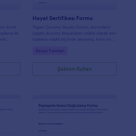
Hayat Sertifikası Formu
ın ücret
Yaşam Durumu Beyan Formu, kurumların
toplama ile
yaşam durumu beyanlarını online olarak veri
nıtı
toplama odaklı biçimde almasına, form yanıtı
 yardımcı
kayıtlarını düzenli tutmasına ve gerektiğinde
Go to Category:
Beyan Formları
belge istemesine yardımcı olur.
Şablon Kullan