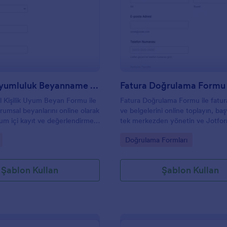
: İşletme Uyumluluk Beyanname Formu
: F
Önizleme
Önizleme
İşletme Uyumluluk Beyanname Formu
Fatura Doğrulama Formu
l Kişilik Uyum Beyan Formu ile
Fatura Doğrulama Formu ile fatura 
urumsal beyanlarını online olarak
ve belgelerini online toplayın, baş
rum içi kayıt ve değerlendirme
tek merkezden yönetin ve Jotfor
form yanıtı takibini Jotform ile
doğrulama süreçlerini kurumunuz
gory:
Go to Category:
Doğrulama Formları
akışına uygun şekilde hızlandırın.
Şablon Kullan
Şablon Kullan