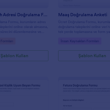
İkametgah Adresi Doğrulama Formu
Maaş Doğrulama Anketi
lama Formu, kurumların adres
Ücret Doğrulama Formu, kurumlar
eplerini online olarak almasına,
doğrulama taleplerini online veri 
 sürecini düzenlemesine ve
tek yerde toplamasına ve form ya
rını tek yerde yönetmesine
sürecini daha tutarlı yönetmesine
gory:
Go to Category:
Formları
İnsan Kaynakları Formları
.
olur.
Şablon Kullan
Şablon Kullan