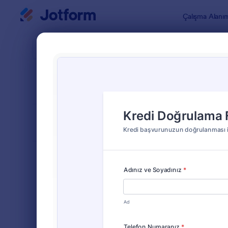
Diyalog başlangıcı
Çalışma Alanı
Form Şablo
Doğr
SIRALA
Popüler
46 Şablon
FORM DÜZENİ
Klasik
TÜRLER
Sipariş Formları
689
Kayıt Formları
570