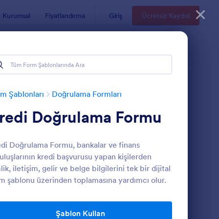
Kurumsal
Fiyatlandırma
Giriş
Ücretsiz Kaydol
m Şablonları
Doğrulama Formları
redi Doğrulama Formu
di Doğrulama Formu, bankalar ve finans
uluşlarının kredi başvurusu yapan kişilerden
lik, iletişim, gelir ve belge bilgilerini tek bir dijital
m şablonu üzerinden toplamasına yardımcı olur.
aaş Belgesi Formu
: İşsizlik Geliri Doğru
Önizleme
Şablon Kullan