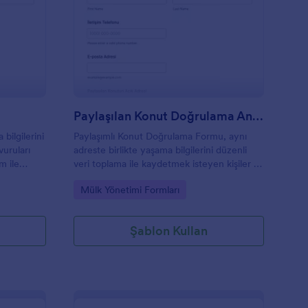
atura Doğrulama Formu
: Paylaşılan Konut Do
Önizleme
Paylaşılan Konut Doğrulama Anketi
bilgilerini
Paylaşımlı Konut Doğrulama Formu, aynı
vuruları
adreste birlikte yaşama bilgilerini düzenli
m ile
veri toplama ile kaydetmek isteyen kişiler ve
un iş
kurumlar için Jotform üzerinde hızlıca
Go to Category:
Mülk Yönetimi Formları
özelleştirilebilen bir form şablonu sunar.
Şablon Kullan