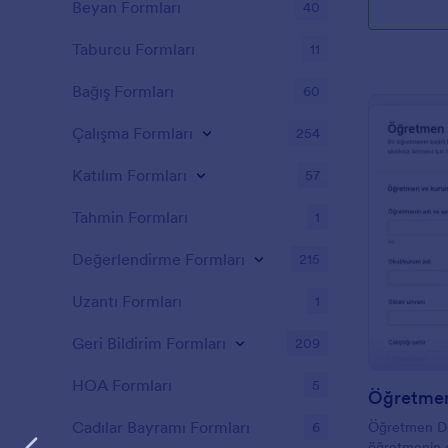
Beyan Formları
40
Taburcu Formları
11
Bağış Formları
60
Çalışma Formları
254
Katılım Formları
57
Tahmin Formları
1
Değerlendirme Formları
215
Uzantı Formları
1
Geri Bildirim Formları
209
HOA Formları
5
Cadılar Bayramı Formları
6
Öğretmen De
öğretmenin de