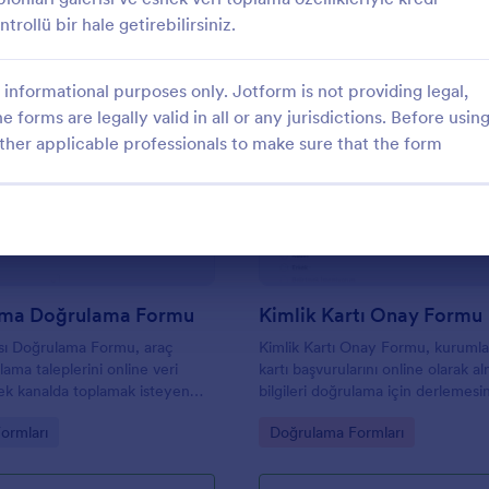
trollü bir hale getirebilirsiniz.
informational purposes only. Jotform is not providing legal,
e forms are legally valid in all or any jurisdictions. Before usin
ther applicable professionals to make sure that the form
: Araç Tanıma Doğrulama Formu
: K
Önizleme
Önizleme
ıma Doğrulama Formu
Kimlik Kartı Onay Formu
sı Doğrulama Formu, araç
Kimlik Kartı Onay Formu, kurumlar
lama taleplerini online veri
kartı başvurularını online olarak a
tek kanalda toplamak isteyen
bilgileri doğrulama için derlemesi
visler, filo ekipleri ve ekspertiz
süreçleri Jotform üzerinden taki
gory:
Go to Category:
ormları
Doğrulama Formları
n hızlı bir çözümdür.
yardımcı olur.