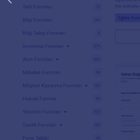
tek noktada 
Tatil Formları
17
toplayın ve 
Go to Cate
Eğitim Form
yanıtlarını d
Bilgi Formları
40
Bilgi Talep Formları
6
İnceleme Formları
371
Alım Formları
156
Mülakat Formları
14
Müşteri Kazanma Formları
65
Hukuki Formlar
91
Yönetim Formları
131
Üyelik Formları
66
Form Takibi
14