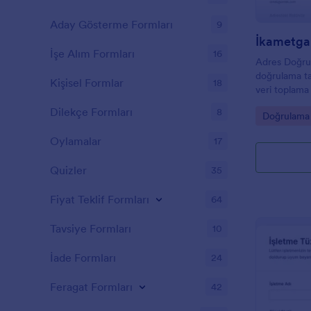
Aday Gösterme Formları
9
İşe Alım Formları
16
Adres Doğru
doğrulama tal
Kişisel Formlar
18
veri toplama
form yanıtla
Dilekçe Formları
8
Go to Cate
Doğrulama 
yardımcı olur
Oylamalar
17
Quizler
35
Fiyat Teklif Formları
64
Tavsiye Formları
10
İade Formları
24
Feragat Formları
42