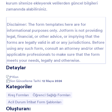
kurum sitenize ekleyerek velilerden güncel bilgileri
Oyuncu Detayları Ve Sağlık Geçmişi Anketi
zamanında alabilirsiniz.
Oyuncu Bilgileri ve Sağlık Geçmişi Formu, kulüplerin
ve antrenörlerin sporcu iletişim bilgileri ile sağlık
Disclaimer: The form templates here are for
geçmişini online olarak veri toplama sürecine dahil
informational purposes only. Jotform is not providing
etmesine ve form yanıtlarını düzenli şekilde
Go to Category:
Spor Formları
yönetmesine yardımcı olur.
legal, financial, or other advice, or implying that the
forms are legally valid in all or any jurisdictions. Before
using any such form, consult an attorney and/or other
Şablon Kullan
applicable professionals to make sure that the form
meets your needs, legally and otherwise.
Önizleme
Detaylar
7
Klon
Son Güncelleme Tarihi:
12 Mayıs 2026
Kategoriler
Kategoriye git:
Kategoriye git:
Kreş Formları
Öğrenci Sağlığı Formları
Kategoriye git:
Acil Durum İrtibat Form Şablonları
Öğrenci Sağlığı Formları Hakkında
Oluşturan: