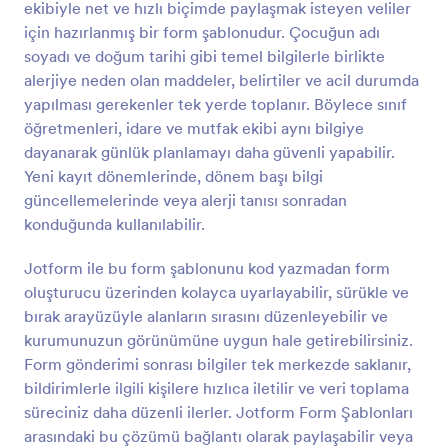
ekibiyle net ve hızlı biçimde paylaşmak isteyen veliler
Önizleme
için hazırlanmış bir form şablonudur. Çocuğun adı
soyadı ve doğum tarihi gibi temel bilgilerle birlikte
alerjiye neden olan maddeler, belirtiler ve acil durumda
yapılması gerekenler tek yerde toplanır. Böylece sınıf
öğretmenleri, idare ve mutfak ekibi aynı bilgiye
dayanarak günlük planlamayı daha güvenli yapabilir.
Yeni kayıt dönemlerinde, dönem başı bilgi
güncellemelerinde veya alerji tanısı sonradan
konduğunda kullanılabilir.
Jotform ile bu form şablonunu kod yazmadan form
oluşturucu üzerinden kolayca uyarlayabilir, sürükle ve
bırak arayüzüyle alanların sırasını düzenleyebilir ve
kurumunuzun görünümüne uygun hale getirebilirsiniz.
Form gönderimi sonrası bilgiler tek merkezde saklanır,
bildirimlerle ilgili kişilere hızlıca iletilir ve veri toplama
süreciniz daha düzenli ilerler. Jotform Form Şablonları
arasındaki bu çözümü bağlantı olarak paylaşabilir veya