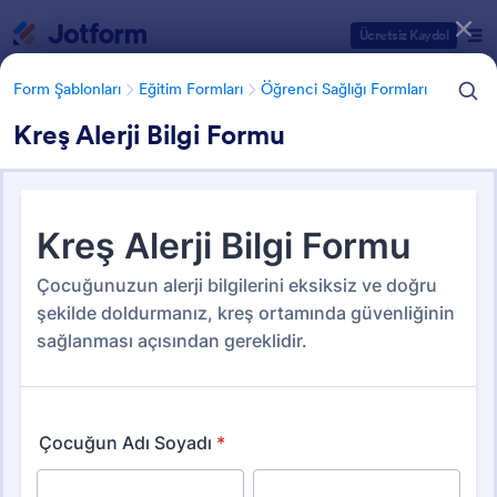
Diyalog başlangıcı
Ücretsiz Kaydol
Form Şablonları
Eğitim Formları
Öğrenci Sağlığı Formları
Kreş Alerji Bilgi Formu
Form Şablonu Kategorileri
Form Şablonları
Eğitim Formları
Öğrenci Sağlığı Formları
Öğrenci Sağlığı Formları
2 Şablon