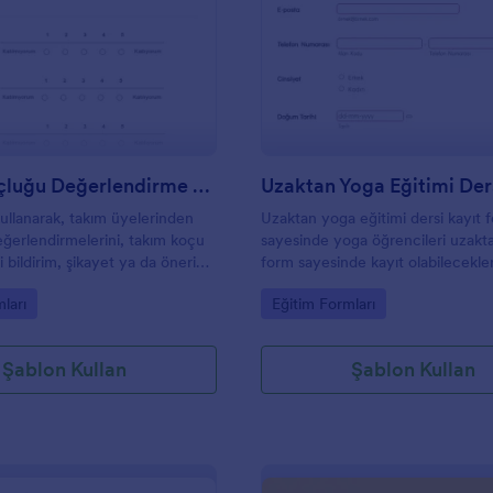
: Takım Koçluğu Değerlendirme Formu
: U
Önizleme
Önizleme
Takım Koçluğu Değerlendirme Formu
ullanarak, takım üyelerinden
Uzaktan yoga eğitimi dersi kayıt 
değerlendirmelerini, takım koçu
sayesinde yoga öğrencileri uzakt
 bildirim, şikayet ya da öneri
form sayesinde kayıt olabilecekler
niz.
gory:
Go to Category:
ları
Eğitim Formları
Şablon Kullan
Şablon Kullan