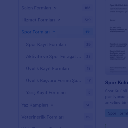
Salon Formları
155
Hizmet Formları
519
Spor Formları
191
Spor Kayıt Formları
39
Aktivite ve Spor Feragat Formları
33
Üyelik Kayıt Formları
18
Üyelik Başvuru Formu Şablonları
17
Spor Kul
Spor Kulübü t
Yarış Kayıt Formları
5
planlıyorsun
anketine bir 
Yaz Kampları
50
bildirim alm
Go to Cate
Spor Forml
iyileştirmeni
Veterinerlik Formları
22
meraklıları i
değişebilir, 