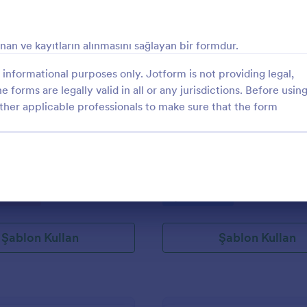
: Futbol Okulu Kayıt Formu
: T
Önizleme
Önizleme
nan ve kayıtların alınmasını sağlayan bir formdur.
informational purposes only. Jotform is not providing legal,
e forms are legally valid in all or any jurisdictions. Before usin
ther applicable professionals to make sure that the form
kulu Kayıt Formu
Turnuva Kayıt Formu
ulu kayıt formu sayesinde kayıt
Turnuva Kayıt Formu
tüm bilgileri toplayabilirsiniz.
k bilgileri, ebeveyn bilgileri,
a bedenleri ile sağlık durumuna
gory:
Go to Category:
Formları
Spor Formları
 bu formla toplanabilir. Yeni üye
rdikten sonra, ödemesini
için güvenli bir PayPal ödeme
Şablon Kullan
Şablon Kullan
endirilir.