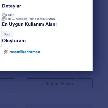
Detaylar
urnuva Kayıt Formu
: Futbol Anket
Önizleme
3
Klon
Son Güncelleme Tarihi:
11 Mayıs 2026
En Uygun Kullanım Alanı
g
Kategoriye git:
Spor
Oluşturan:
Futbol Anket
Dünya futbolu
msamilkahraman
Go to Category:
Spor Formları
Şablon Kullan