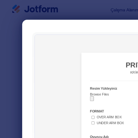
Diyalog başlangıcı
Çalışma Alanı
Form Şablo
Spor 
SIRALA
Popüler
79 Şablon
FORM DÜZENİ
Klasik
TÜRLER
ENDÜSTRİLER
Reklam Formları
23