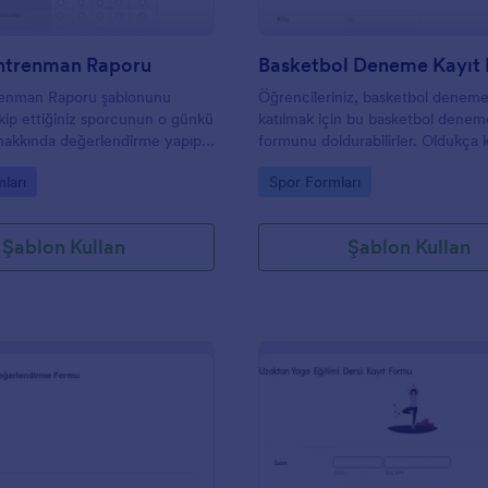
ntrenman Raporu
Basketbol Deneme Kayıt
enman Raporu şablonunu
Öğrencileriniz, basketbol deneme
akip ettiğiniz sporcunun o günkü
katılmak için bu basketbol denem
hakkında değerlendirme yapıp,
formunu doldurabilirler. Oldukça 
rsiniz ve hatta bunu sporcunuzla
basit olan bu formun doldurulması
gory:
Go to Category:
ları
Spor Formları
ylaşabilirsiniz.
almaz. Bir basketbol koçu veya bi
iseniz, basketbol etkinliğiniz için 
basketbol deneme formlarını
Şablon Kullan
Şablon Kullan
deneyebilirsiniz.