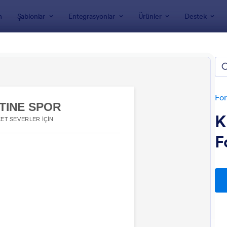
m
Şablonlar
Entegrasyonlar
Ürünler
Destek
nları
Formları
For
K
F
: Futbol Kayıt Formu
: S
Önizleme
Önizleme