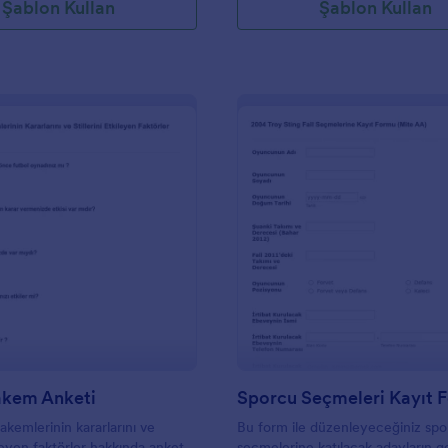
Şablon Kullan
Şablon Kullan
sar. Form, üyenizin tercih ettiği
i, ziyaretlerinin sıklığı, tercih
cek ve diğer kullanıcılara yönelik
 iyileştirileceği konusundaki
teyecektir.
: Futbol Hakem Anketi
: S
Önizleme
Önizleme
akem Anketi
Sporcu Seçmeleri Kayıt 
akemlerinin kararlarını ve
Bu form ile düzenleyeceğiniz sp
kileyen faktörler hakkında anket.
seçmelerine katılacak adayların ge