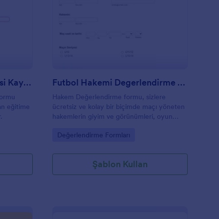
zaktan Yoga Eğitimi Dersi Kayıt Formu
: Futbol Hakemi Deg
Önizleme
Uzaktan Yoga Eğitimi Dersi Kayıt Formu
Futbol Hakemi Degerlendirme Formu
formu
Hakem Değerlendirme formu, sizlere
an eğitime
ücretsiz ve kolay bir biçimde maçı yöneten
.
hakemlerin giyim ve görünümleri, oyun
öncesi hazırlıkları, kondisyonları, davranışları,
Go to Category:
Değerlendirme Formları
cesaret, kişilik ve tutarlıkları, yetenekleri,
kararlılıkları ve oyun kontrolü hakkında onları
değerlendirmenize olanak sağlar. Ayrıca
Şablon Kullan
yorum kısımları sayesinde, ek olarak
eklemek istediğiniz görüşlerinizide
belirtebilirsiniz.