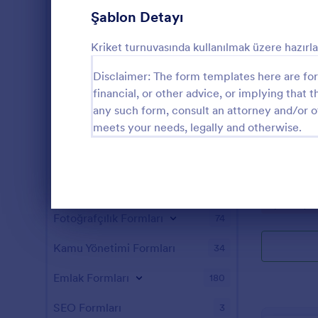
Oyun Formları
22
Şablon Detayı
Sağlık Formları
881
Kriket turnuvasında kullanılmak üzere hazırla
İnsan Kaynakları Formları
659
Disclaimer: The form templates here are for 
financial, or other advice, or implying that th
BT Formları
130
any such form, consult an attorney and/or o
Futbol O
meets your needs, legally and otherwise.
Sigorta Formları
40
Bu futbol ok
İmalat Formları
12
için gereken 
Kaydolan çocu
Pazarlama Formları
53
şort ve form
Go to Cate
Spor Kayıt 
dair bilgiler
Diyalog sonu
Fotoğrafçılık Formları
74
formu gönde
tamamlamak 
Kamu Yönetimi Formları
sayfasına yönl
34
Emlak Formları
180
SEO Formları
3