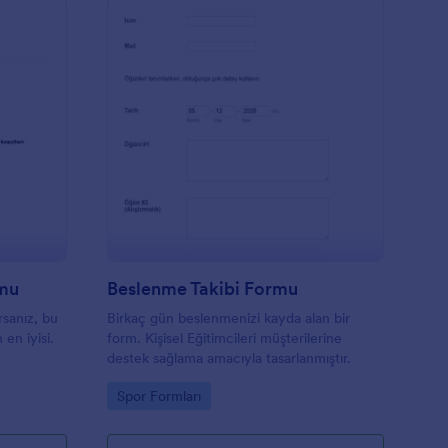
üzme Dersleri Kayıt Formu
: Beslenme Takibi Fo
Önizleme
rmu
Beslenme Takibi Formu
rsanız, bu
Birkaç gün beslenmenizi kayda alan bir
 en iyisi.
form. Kişisel Eğitimcileri müşterilerine
destek sağlama amacıyla tasarlanmıştır.
Go to Category:
Spor Formları