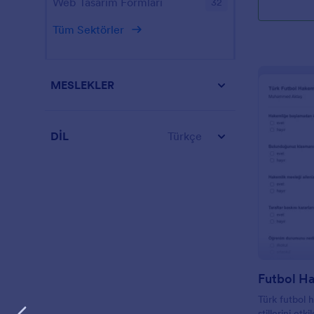
Web Tasarım Formları
32
temelleri kap
yiyecek seçim
Tüm Sektörler
ettikleri içe
tesisin nasıl
fikirlerini is
MESLEKLER
DİL
Türkçe
Futbol H
Türk futbol h
stillerini et