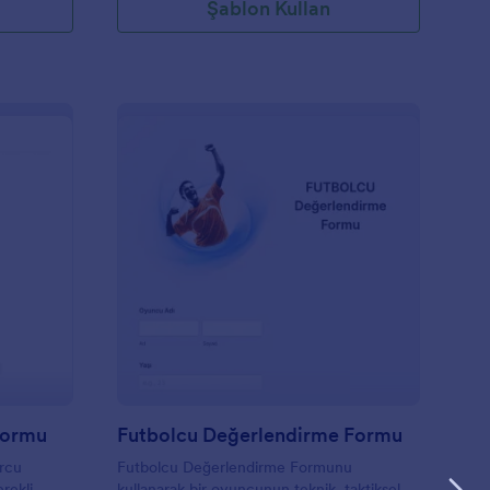
Şablon Kullan
porcu Seçmeleri Kayıt Formu
: Futbolcu Değerlend
Önizleme
Formu
Futbolcu Değerlendirme Formu
orcu
Futbolcu Değerlendirme Formunu
rekli
kullanarak bir oyuncunun teknik, taktiksel,