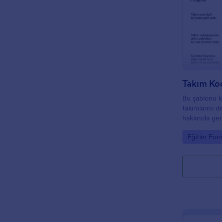
Bu şablonu k
takımlarını 
hakkında geri
toplayabilirsi
Go to Cate
Eğitim Form