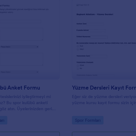
: Spor Kulübü Anket Formu
: Y
Önizleme
Önizleme
übü Anket Formu
Yüzme Dersleri Kayıt Fo
esislerinizi iyileştirmeyi mi
Eğer siz de yüzme dersleri veriyo
uz? Bu spor kulübü anketi
yüzme kursu kayıt formu sizin için
göz atın. Üyelerinizden geri
ak, sunduğunuz hizmetleri
gory:
Go to Category:
arı
Spor Formları
n iyi bir yoludur. Spor kulübü
çin bazı örnek anket soruları
ancak bu spor geri bildirim formu