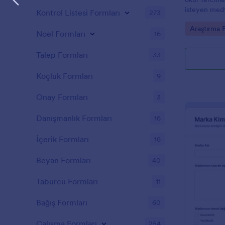
isteyen medya
Kontrol Listesi Formları
273
eğitim kuruml
Go to Cate
Araştırma 
hızlandıran b
Noel Formları
16
Talep Formları
33
Koçluk Formları
9
Onay Formları
3
Danışmanlık Formları
16
İçerik Formları
16
Beyan Formları
40
Taburcu Formları
11
Bağış Formları
60
Çalışma Formları
254