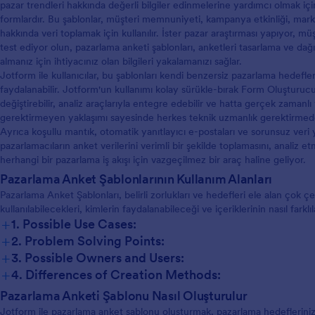
pazar trendleri hakkında değerli bilgiler edinmelerine yardımcı olmak i
formlardır. Bu şablonlar, müşteri memnuniyeti, kampanya etkinliği, marka b
hakkında veri toplamak için kullanılır. İster pazar araştırması yapıyor, m
test ediyor olun, pazarlama anketi şablonları, anketleri tasarlama ve dağıt
almanız için ihtiyacınız olan bilgileri yakalamanızı sağlar.
Jotform ile kullanıcılar, bu şablonları kendi benzersiz pazarlama hedefle
faydalanabilir. Jotform'un kullanımı kolay sürükle-bırak Form Oluşturucu'su
değiştirebilir, analiz araçlarıyla entegre edebilir ve hatta gerçek zamanlı
gerektirmeyen yaklaşımı sayesinde herkes teknik uzmanlık gerektirmeden
Ayrıca koşullu mantık, otomatik yanıtlayıcı e-postaları ve sorunsuz veri 
pazarlamacıların anket verilerini verimli bir şekilde toplamasını, analiz
herhangi bir pazarlama iş akışı için vazgeçilmez bir araç haline geliyor.
Pazarlama Anket Şablonlarının Kullanım Alanları
Pazarlama Anket Şablonları, belirli zorlukları ve hedefleri ele alan çok çeşi
kullanılabilecekleri, kimlerin faydalanabileceği ve içeriklerinin nasıl farkl
+
1. Possible Use Cases:
+
2. Problem Solving Points:
Müşteri Memnuniyeti Anketleri:
+
3. Possible Owners and Users:
Marka Bilinirliği Anketleri:
+
4. Differences of Creation Methods:
Ürün Geri Bildirim Anketleri:
Müşteri Memnuniyeti Anketleri:
Pazarlama Anketi Şablonu Nasıl Oluşturulur
Pazar Araştırma Anketleri:
Jotform ile pazarlama anket şablonu oluşturmak, pazarlama hedeflerinize