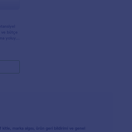
otansiyel
ni ve bütçe
ama yoluyla
a ekipleri
 kitle, marka algısı, ürün geri bildirimi ve genel