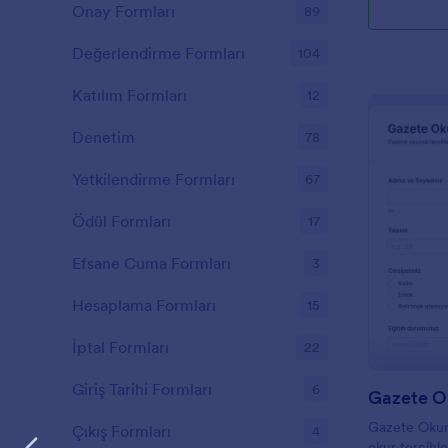
Onay Formları
89
Değerlendirme Formları
104
Katılım Formları
12
Denetim
78
Yetkilendirme Formları
67
Ödül Formları
17
Efsane Cuma Formları
3
Hesaplama Formları
15
İptal Formları
22
Giriş Tarihi Formları
6
Gazete Okuma
Çıkış Formları
4
okur tercihl