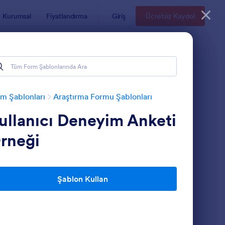
Kurumsal
Fiyatlandırma
Giriş
Ücretsiz Kaydol
m Şablonları
Araştırma Formu Şablonları
ullanıcı Deneyim Anketi
rneği
Şablon Kullan
ullanıcı Deneyim Anketi
: Abonelik İptal Anket
Önizleme