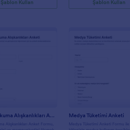
Şablon Kullan
Şablon Kullan
: Gazete Okuma Alışkanlıkları Anketi
: M
Önizleme
Önizleme
Gazete Okuma Alışkanlıkları Anketi
Medya Tüketimi Anketi
 Alışkanlıkları Anket Formu,
Medya Tüketimi Anketi Formu ile
erini ve memnuniyetini ölçmek
kitlenizin medya kullanım tercihle