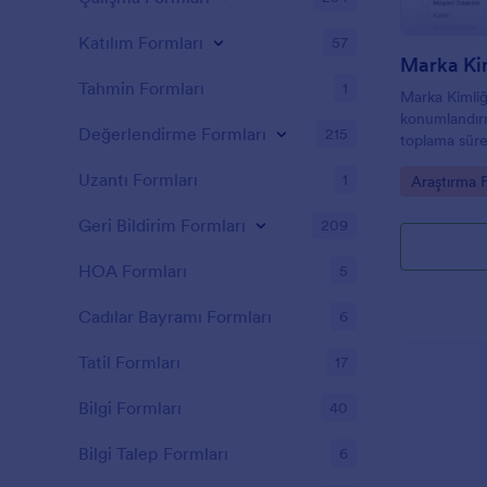
Katılım Formları
57
Marka Kim
Tahmin Formları
1
Marka Kimliğ
konumlandırm
Değerlendirme Formları
215
toplama süre
kitle ve mark
Uzantı Formları
1
Go to Cate
Araştırma 
Jotform ile 
takip edin.
Geri Bildirim Formları
209
HOA Formları
5
Cadılar Bayramı Formları
6
Tatil Formları
17
Bilgi Formları
40
Bilgi Talep Formları
6