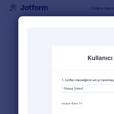
Diyalog başlangıcı
Çalışma Alanı
Form Şablo
Pazar
SIRALA
Popüler
14 Şablon
FORM DÜZENİ
Klasik
TÜRLER
Sipariş Formları
689
Kayıt Formları
570