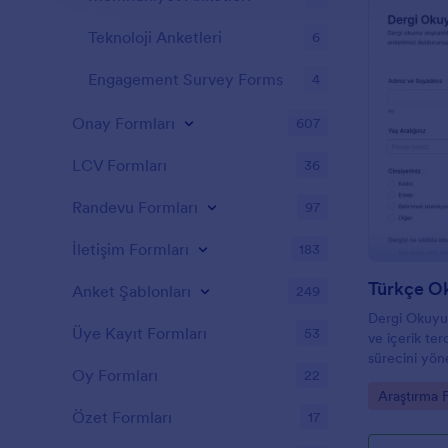
tanıyın ve ya
Hatta logonu
Teknoloji Anketleri
6
Oluşturucum
kendinize özel
Engagement Survey Forms
4
Google Drive
fazlası gibi 
isterseniz, 
Onay Formları
607
entegrasyonu
yapabilirsini
LCV Formları
36
şekilde yara
fotoğrafların
Randevu Formları
97
kendi sorular
İletişim Formları
183
Türkçe O
Anket Şablonları
249
Dergi Okuyuc
Üye Kayıt Formları
53
ve içerik ter
sürecini yöne
Oy Formları
22
üzerinden tak
Go to Cate
Araştırma 
iyileştirin.
Özet Formları
17