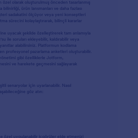
çin özel olarak oluşturulmuş önceden tasarlanmış
ilinirliği, ürün lansmanları ve daha fazlası
üşteri sadakatini ölçüyor veya yeni konseptleri
ma sürecini kolaylaştırarak, bilinçli kararlar
rine uyacak şekilde özelleştirerek tam anlamıyla
 ile soruları ekleyebilir, kaldırabilir veya
 yanıtlar alabilirsiniz. Platformun kodlama
 profesyonel pazarlama anketleri oluşturabilir.
yönetimi gibi özelliklerle Jotform,
 etmesini ve harekete geçmesini sağlayarak
tli senaryolar için uyarlanabilir. Nasıl
ılaşabileceğine göz atın:
 özel uygulanabilir içgörüler elde etmenizi