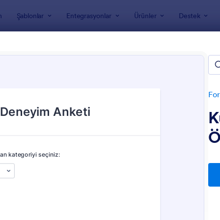
m
Şablonlar
Entegrasyonlar
Ürünler
Destek
nları
Araştırma Formu Şablonları
lama Anketi Şablonları
For
K
Ö
: Cilt Bakımı Anketi
: K
Önizleme
Önizleme