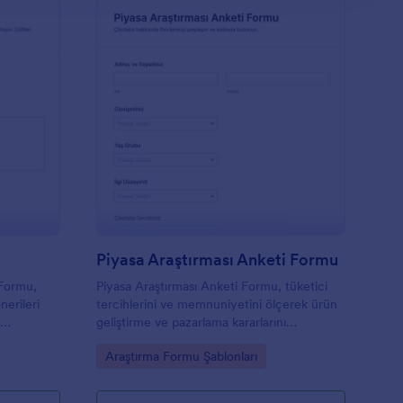
leyin, renk
ınıza
cınız olan
lleştirmeyi
ropbox
rmla
 web
ına veya QR
etişim Ve Katılım Anketi
: Piyasa Araştırması 
Önizleme
rektirmez!
Piyasa Araştırması Anketi Formu
 Formu,
Piyasa Araştırması Anketi Formu, tüketici
nerileri
tercihlerini ve memnuniyetini ölçerek ürün
n
geliştirme ve pazarlama kararlarını
leri için
desteklemek isteyen markalar ile araştırma
Go to Category:
Araştırma Formu Şablonları
ekipleri için pratik bir veri toplama
çözümüdür.