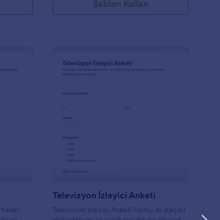
Şablon Kullan
edya Tüketimi Anketi
: Televizyon İzleyici A
Önizleme
Televizyon İzleyici Anketi
 hedef
Televizyon İzleyici Anketi Formu ile izleyici
rini ve
alışkanlıklarını ve içerik tercihlerini ölçerek