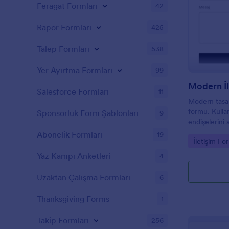
Feragat Formları
42
Rapor Formları
425
Talep Formları
538
Yer Ayırtma Formları
99
Modern İ
Salesforce Formları
11
Modern tasarı
formu. Kullan
Sponsorluk Form Şablonları
9
endişelerini
kullanabilirsin
Abonelik Formları
19
Go to Cate
İletişim For
Yaz Kampı Anketleri
4
Uzaktan Çalışma Formları
6
Thanksgiving Forms
1
Takip Formları
256