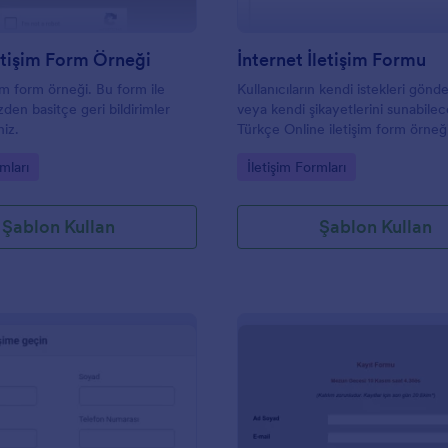
etişim Form Örneği
İnternet İletişim Formu
im form örneği. Bu form ile
Kullanıcıların kendi istekleri gön
zden basitçe geri bildirimler
veya kendi şikayetlerini sunabilec
niz.
Türkçe Online iletişim form örneğ
gory:
Go to Category:
mları
İletişim Formları
Şablon Kullan
Şablon Kullan