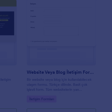
etişim Sayfası
: Website Veya Blog İ
Önizleme
Website Veya Blog İletişim Formu
iletişim
Bir website veya blog için kullanılabilecek
ulaşım formu. Türkçe dilinde. Basit çok
işlevli form. Tüm websitelerin yan
çubuklarına uyumlu. İşlerini basit tutmak
Go to Category:
İletişim Formları
isteyen blogcular için kusursuz