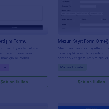
: Modern İletişim Formu
: M
Önizleme
Önizleme
letişim Formu
Mezun Kayıt Form Örneğ
mlı ve duyarlı bir iletişim
Mezunlarınızın mezuniyetlerinin 
ıcının sorularını veya
neler yaptıklarını, deneyimlerini
 almak için bu formu
öğrenebileceğiniz, iletişim bilgileri
iz.
öğrenerek etkinliklerinize davet
gory:
Go to Category:
mları
Mezun Formları
edebilmenizi sağlayan kayıt formu
Şablon Kullan
Şablon Kullan