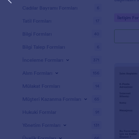
Cadılar Bayramı Formları
6
Go to Cate
İletişim For
Tatil Formları
17
Bilgi Formları
40
Bilgi Talep Formları
6
İnceleme Formları
371
Alım Formları
156
Mülakat Formları
14
Müşteri Kazanma Formları
65
Hukuki Formlar
91
Yönetim Formları
131
Üyelik Formları
66