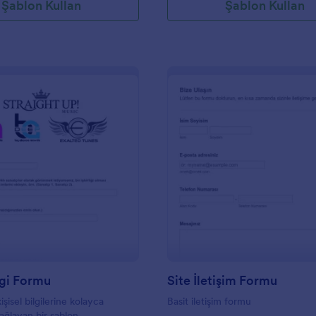
Şablon Kullan
Şablon Kullan
örlere uyacak şekilde
r.Kullanıcı dostu, sürükle bırak
oluşturucusu Jotform, Bilgi
un işlevselliğini ve becerilerini
rtakım özellik ve ürün sunar.
apsamlı alan seçenekleri ve
yesinde kullanıcılar, kullanıcı
uyum sağlayan dinamik formlar
r. Jotform’un Google Drive,
e Dropbox gibi popüler
 hizmetlerle sorunsuz
zellikleri, kusursuz veri
otomasyonu sağlar. Tüm bunlara
: Kisisel Bilgi Formu
: Si
Önizleme
Önizleme
kili bir elektronik imza çözümü
 İmza, gelişmiş bir güvenlik ve
layarak kullanıcıların formlar
üzerinde e-imza toplamasına
. Genel olarak Jotform, formların
 kişiselleştirilmesi ve idaresi
 bir çözüm sunarak bilgi
lgi Formu
Site İletişim Formu
cini verimli ve sorunsuz hale
işisel bilgilerine kolayca
Basit iletişim formu
sağlayan bir şablon.