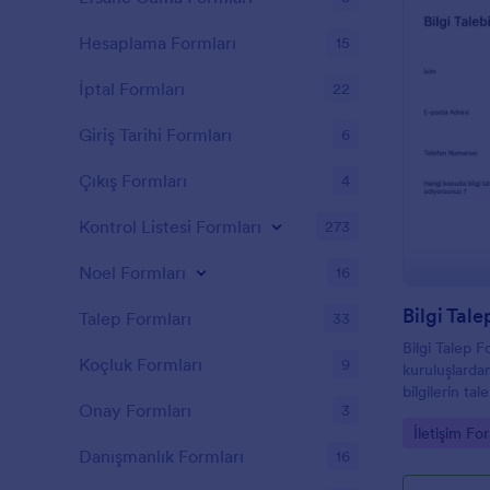
Hesaplama Formları
15
İptal Formları
22
Giriş Tarihi Formları
6
Çıkış Formları
4
Kontrol Listesi Formları
273
Noel Formları
16
Bilgi Tal
Talep Formları
33
Bilgi Talep 
Koçluk Formları
9
kuruluşlardan
bilgilerin ta
Onay Formları
3
kullanılan fo
Go to Cate
İletişim For
yerine getiri
Danışmanlık Formları
16
toplanmasını
Bu form şabl