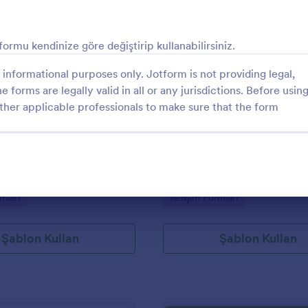
: Mobil İletişim Formu
: Si
Önizleme
Önizleme
formu kendinize göre değiştirip kullanabilirsiniz.
informational purposes only. Jotform is not providing legal,
e forms are legally valid in all or any jurisdictions. Before usin
ther applicable professionals to make sure that the form
tişim Formu
Sizi Arayalım İletişim Fo
a çok hoş bir iletişim formu.
Bu formu kullanarak müşterilerini
a mobil duyarlı yan yana
sorular sorabilir, onlardan geri bild
r. Zarif web siteniz için
toplayabilirsiniz.
ir uyum.
gory:
Go to Category:
mları
İletişim Formları
Şablon Kullan
Şablon Kullan