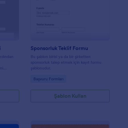
ezun Kayıt Form Örneği
: Sponsorluk Teklif F
Önizleme
i
Sponsorluk Teklif Formu
ardından
Bu şablon birisi ya da bir şirketten
sponsorluk talep etmek için kayıt formu
ni
şablonudur.
Go to Category:
Başvuru Formları
.
Şablon Kullan