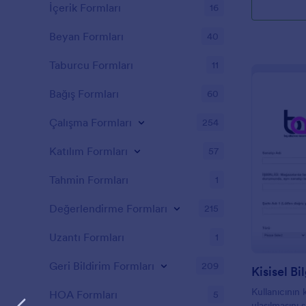
amaç ve sekt
İçerik Formları
16
düzenlenebili
online form 
Beyan Formları
40
Talep Formu’n
geliştiren bi
Taburcu Formları
11
Jotform’un k
widgetları sa
Bağış Formları
60
yanıtlarına 
oluşturabili
Çalışma Formları
254
Salesforce v
uygulama ve
Katılım Formları
57
entegrasyon ö
aktarımı ve 
Tahmin Formları
1
ek olarak, et
olan Jotform
Değerlendirme Formları
215
uyumluluk sağ
ve belgeler 
Uzantı Formları
1
olanak tanır
oluşturulması,
Geri Bildirim Formları
209
için kapsamlı
Kisisel Bi
toplama süre
Kullanıcının k
getirir.
HOA Formları
5
ulaşılmasını 