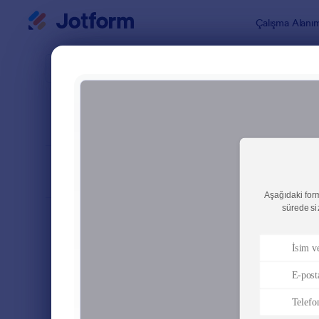
Diyalog başlangıcı
Çalışma Alanı
Form Şablo
İleti
SIRALA
Popüler
Jotform'un 
FORM DÜZENİ
Klasik
TÜRLER
Sipariş Formları
689
Kayıt Formları
570