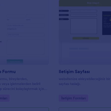
: Bilgi Talep Formu
: Il
Önizleme
Önizleme
ep Formu
Iletişim Sayfası
Formu, bireylerden,
websitenize ekleyebileceğiniz bir 
 veya işletmelerden belirli
sayfası taslağı.
lep sürecini kolaylaştırmak için
rm şablonudur. Bir bilgi talebinin
gory:
Go to Category:
mları
İletişim Formları
lmesi için gereken ayrıntıların
 sağlayan bir araç görevi görür.
onu çok yönlüdür ve çeşitli