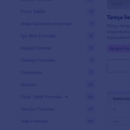
Form Takibi
14
Türkçe İl
Aday Gösterme Formları
9
Türkçe iletiş
müşterilerini
İşe Alım Formları
16
toplayabilirsi
Kişisel Formlar
18
Go to Cate
İletişim For
Dilekçe Formları
8
Oylamalar
17
Quizler
35
Fiyat Teklif Formları
64
Tavsiye Formları
10
İade Formları
24