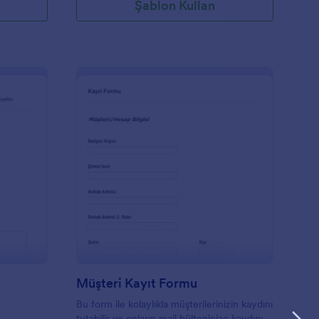
Şablon Kullan
te İletişim Formu
: Müşteri Kayıt Formu
Önizleme
Müşteri Kayıt Formu
Bu form ile kolaylıkla müşterilerinizin kaydını
tutabilir ve onların mail bülteninize kaydını