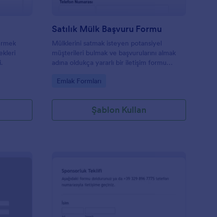
Satılık Mülk Başvuru Formu
dermek
Mülklerini satmak isteyen potansiyel
ekleri
müşterileri bulmak ve başvurularını almak
i.
adına oldukça yararlı bir iletişim formu
şablonu.
Go to Category:
Emlak Formları
Şablon Kullan