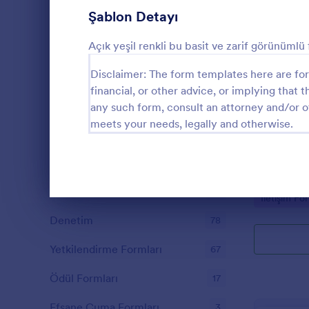
Şablon Detayı
Anket Şablonları
249
Açık yeşil renkli bu basit ve zarif görünümlü 
Üye Kayıt Formları
53
Disclaimer: The form templates here are for 
Oy Formları
22
financial, or other advice, or implying that th
Özet Formları
17
any such form, consult an attorney and/or o
Mobil İle
meets your needs, legally and otherwise.
Onay Formları
89
Zarf temasıyl
Aynı zamand
Değerlendirme Formları
104
alanları vardı
mükemmel b
Katılım Formları
12
Go to Cate
İletişim For
Diyalog sonu
Denetim
78
Yetkilendirme Formları
67
Ödül Formları
17
Efsane Cuma Formları
3