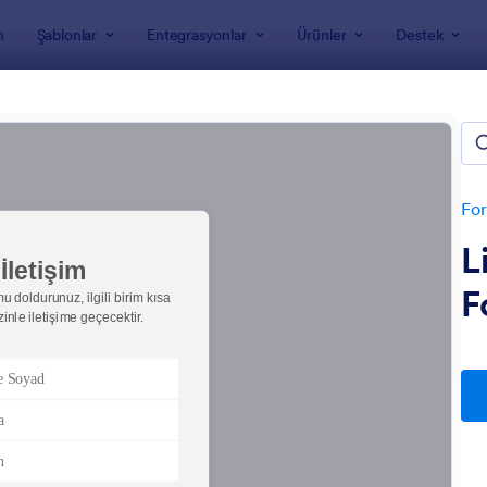
m
Şablonlar
Entegrasyonlar
Ürünler
Destek
nları
şim Formları
sunduğu 183 İletişim Formları listelenmektedir
For
L
F
: Bize Ulasin Formu
: İ
Önizleme
Önizleme