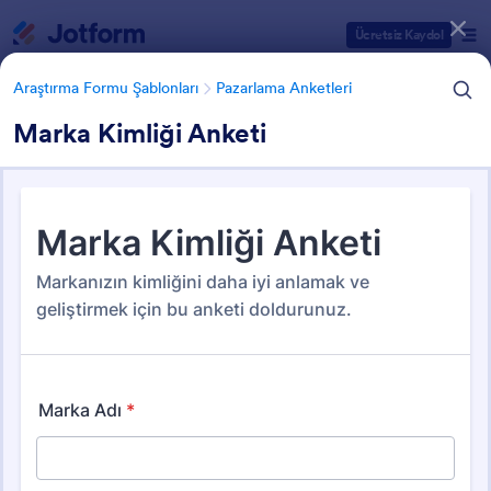
Diyalog başlangıcı
Ücretsiz Kaydol
Araştırma Formu Şablonları
Pazarlama Anketleri
Marka Kimliği Anketi
Form Şablonu Kategorileri
Araştırma Formu Şablonları
Pazarlama Anketleri
Pazarlama Anketi Şablonları
14 Şablon