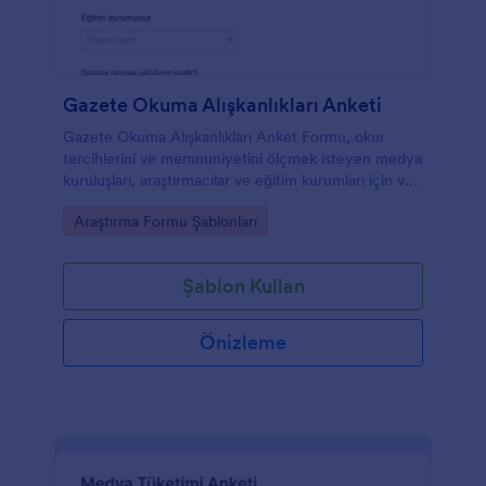
Gazete Okuma Alışkanlıkları Anketi
Gazete Okuma Alışkanlıkları Anket Formu, okur
tercihlerini ve memnuniyetini ölçmek isteyen medya
kuruluşları, araştırmacılar ve eğitim kurumları için veri
toplama sürecini hızlandıran bir anket şablonudur.
Go to Category:
Araştırma Formu Şablonları
Şablon Kullan
Önizleme