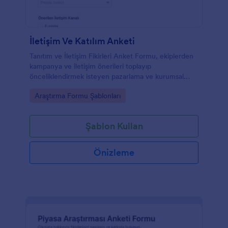
İletişim Ve Katılım Anketi
Tanıtım ve İletişim Fikirleri Anket Formu, ekiplerden
kampanya ve iletişim önerileri toplayıp
önceliklendirmek isteyen pazarlama ve kurumsal
iletişim ekipleri için pratik bir çözüm sunar.
Go to Category:
Araştırma Formu Şablonları
Şablon Kullan
Önizleme