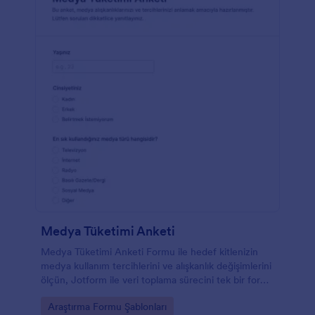
Medya Tüketimi Anketi
Medya Tüketimi Anketi Formu ile hedef kitlenizin
medya kullanım tercihlerini ve alışkanlık değişimlerini
ölçün, Jotform ile veri toplama sürecini tek bir form
şablonu üzerinden kolayca yönetin.
Go to Category:
Araştırma Formu Şablonları