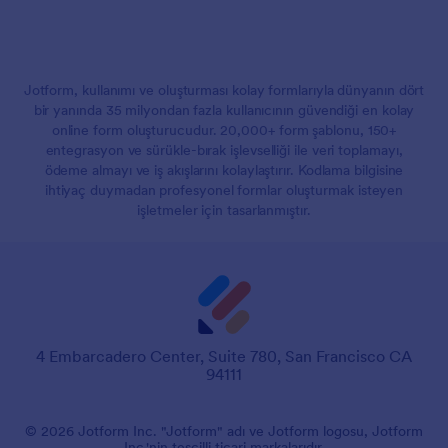
Jotform, kullanımı ve oluşturması kolay formlarıyla dünyanın dört
bir yanında 35 milyondan fazla kullanıcının güvendiği en kolay
online form oluşturucudur. 20,000+ form şablonu, 150+
entegrasyon ve sürükle-bırak işlevselliği ile veri toplamayı,
ödeme almayı ve iş akışlarını kolaylaştırır. Kodlama bilgisine
ihtiyaç duymadan profesyonel formlar oluşturmak isteyen
işletmeler için tasarlanmıştır.
4 Embarcadero Center, Suite 780, San Francisco CA
94111
© 2026 Jotform Inc. "Jotform" adı ve Jotform logosu, Jotform
Inc.'nin tescilli ticari markalarıdır.