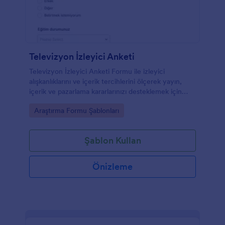
Televizyon İzleyici Anketi
Televizyon İzleyici Anketi Formu ile izleyici
alışkanlıklarını ve içerik tercihlerini ölçerek yayın,
içerik ve pazarlama kararlarınızı desteklemek için
Jotform üzerinden hızlı veri toplama yapın.
Go to Category:
Araştırma Formu Şablonları
Şablon Kullan
Önizleme