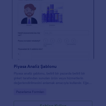
çekin ve kendi sorularınızı ekleyin.
Piyasa Analiz Şablonu
Piyasa analiz şablonu, belirli bir pazarda belirli bir
şirket tarafından sunulan ürün veya hizmetlerin
değerlendirilmesini anlamak amacıyla kullanılır. Eğer
bir işletmeniz varsa, müşterilere sunduğunuz
Go to Category:
Pazarlama Formları
herhangi bir ticari faaliyeti veya ticari ürünü analiz
etmek için Piyasa Analiz Şablonunu kullanabilirsiniz.
Bu şablonu, işinizde strateji oluşturmak için ücretsiz
Şablon Kullan