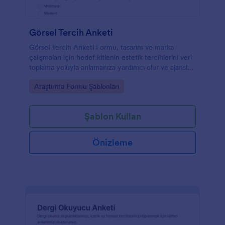
Görsel Tercih Anketi
Görsel Tercih Anketi Formu, tasarım ve marka
çalışmaları için hedef kitlenin estetik tercihlerini veri
toplama yoluyla anlamanıza yardımcı olur ve ajanslar
ile ekipler için hızlı bir geri bildirim akışı sağlar.
Go to Category:
Araştırma Formu Şablonları
Şablon Kullan
Önizleme