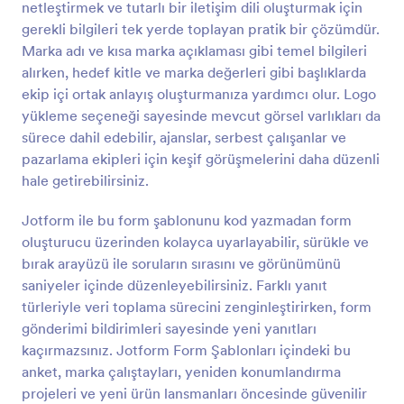
netleştirmek ve tutarlı bir iletişim dili oluşturmak için
ihtiyacınız olan veriyi web siteniz üzerinden elde
Önizleme
edebilirsiniz, sadece ücretsiz Jotform Mobil Formlar
gerekli bilgileri tek yerde toplayan pratik bir çözümdür.
uygulamamızı indirin ve cilt bakımı anketinizi web
Marka adı ve kısa marka açıklaması gibi temel bilgileri
sitenize ekleyin.Eğer cilt bakımı anketinizin Google
alırken, hedef kitle ve marka değerleri gibi başlıklarda
Drive, DropBox veya Box gibi başka bir hesapta
ekip içi ortak anlayış oluşturmanıza yardımcı olur. Logo
bulundurmak isterseniz Form Oluşturucumuzu
yükleme seçeneği sayesinde mevcut görsel varlıkları da
kullanarak kolayca hesabınıza bağlanın. Ücretsiz Cilt
Bakımı Anketimizi sadece birkaç dakikanızı ayırarak
sürece dahil edebilir, ajanslar, serbest çalışanlar ve
kullanabilme seçeneğiniz varken, dilerseniz daha da
pazarlama ekipleri için keşif görüşmelerini daha düzenli
iyi bir hale getirip, fotoğraf ekleyebilir, farklı Jotform
hale getirebilirsiniz.
anketlerini birbirlerine bağlayabilir ve diğer
hesaplarınız üzerinden gönderimleri toplayabilirsiniz.
Jotform ile bu form şablonunu kod yazmadan form
Ücretsiz Cilt Bakımı Anketimizi kullanarak iş yerinizi
oluşturucu üzerinden kolayca uyarlayabilir, sürükle ve
online platformlarda büyütmeye başlamanın zamanı
geldi!
bırak arayüzü ile soruların sırasını ve görünümünü
saniyeler içinde düzenleyebilirsiniz. Farklı yanıt
türleriyle veri toplama sürecini zenginleştirirken, form
gönderimi bildirimleri sayesinde yeni yanıtları
kaçırmazsınız. Jotform Form Şablonları içindeki bu
anket, marka çalıştayları, yeniden konumlandırma
projeleri ve yeni ürün lansmanları öncesinde güvenilir