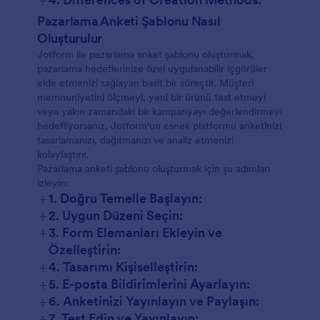
Marka Bilinirliği Anketleri:
Müşteri Memnuniyeti Anketleri:
Pazarlama Anketi Şablonu Nasıl
Ürün Geri Bildirim Anketleri:
Oluşturulur
Jotform ile pazarlama anket şablonu oluşturmak,
pazarlama hedeflerinize özel uygulanabilir içgörüler
Marka Bilinirliği Anketleri:
Pazar Araştırma Anketleri:
elde etmenizi sağlayan basit bir süreçtir. Müşteri
memnuniyetini ölçmeyi, yeni bir ürünü test etmeyi
Ürün Geri Bildirimi Anketleri:
veya yakın zamandaki bir kampanyayı değerlendirmeyi
Etkinlik Geri Bildirim Anketleri:
hedefliyorsanız, Jotform'un esnek platformu anketinizi
tasarlamanızı, dağıtmanızı ve analiz etmenizi
Pazar Araştırması Anketleri:
kolaylaştırır.
Reklam Kampanyası Etkinliği Anketleri:
Pazarlama anketi şablonu oluşturmak için şu adımları
izleyin:
Etkinlik Geri Bildirim Anketleri:
+
1. Doğru Temelle Başlayın:
+
2. Uygun Düzeni Seçin:
+
3. Form Elemanları Ekleyin ve
Özelleştirin:
+
4. Tasarımı Kişiselleştirin:
+
5. E-posta Bildirimlerini Ayarlayın:
+
6. Anketinizi Yayınlayın ve Paylaşın:
+
7. Test Edin ve Yayınlayın: