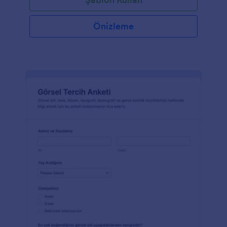
piyasa analiz şablonu olarak kullanabilirsiniz.Alanları
ve soruları ihtiyaçlarınıza göre kişiselleştirmenin yanı
sıra, bu şablonun tasarımını da güncelleyebilirsiniz.
Önizleme
Logonuzu ekleyin, renk düzenini değiştirin veya
ihtiyaçlarınıza uygun yeni alanlar ekleyin. İhtiyacınız
olan bilgileri toplamak için soruları özelleştirmeyi ve
formunuzu Google Drive ve Dropbox dahil 100'den
fazla popüler platformla entegre etmeyi unutmayın.
İster web sitenize yerleştirin, ister tek başına veya
QR kodu olarak paylaşın. Kodlama gerektirmez!