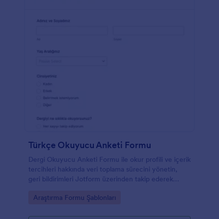
Türkçe Okuyucu Anketi Formu
Dergi Okuyucu Anketi Formu ile okur profili ve içerik
tercihleri hakkında veri toplama sürecini yönetin,
geri bildirimleri Jotform üzerinden takip ederek
yayın stratejinizi iyileştirin.
Go to Category:
Araştırma Formu Şablonları