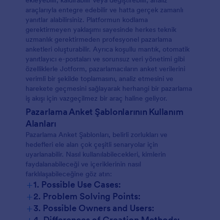
ekleyebilir, kaldırabilir veya değiştirebilir, analiz
araçlarıyla entegre edebilir ve hatta gerçek zamanlı
yanıtlar alabilirsiniz. Platformun kodlama
gerektirmeyen yaklaşımı sayesinde herkes teknik
uzmanlık gerektirmeden profesyonel pazarlama
anketleri oluşturabilir. Ayrıca koşullu mantık, otomatik
yanıtlayıcı e-postaları ve sorunsuz veri yönetimi gibi
özelliklerle Jotform, pazarlamacıların anket verilerini
verimli bir şekilde toplamasını, analiz etmesini ve
harekete geçmesini sağlayarak herhangi bir pazarlama
iş akışı için vazgeçilmez bir araç haline geliyor.
Pazarlama Anket Şablonlarının Kullanım
Alanları
Pazarlama Anket Şablonları, belirli zorlukları ve
hedefleri ele alan çok çeşitli senaryolar için
uyarlanabilir. Nasıl kullanılabilecekleri, kimlerin
faydalanabileceği ve içeriklerinin nasıl
farklılaşabileceğine göz atın:
+
1. Possible Use Cases:
+
2. Problem Solving Points:
Müşteri Memnuniyeti Anketleri:
+
3. Possible Owners and Users:
+
4. Differences of Creation Methods: