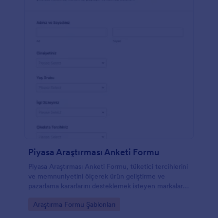
Piyasa Araştırması Anketi Formu
Piyasa Araştırması Anketi Formu, tüketici tercihlerini
ve memnuniyetini ölçerek ürün geliştirme ve
pazarlama kararlarını desteklemek isteyen markalar
ile araştırma ekipleri için pratik bir veri toplama
Go to Category:
Araştırma Formu Şablonları
çözümüdür.