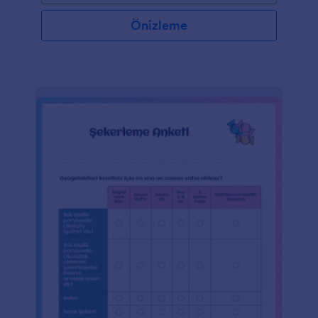
düzenleyin.Tek yapmanız gereken tüm alanlarını
düzenleyebildiğiniz hazır şablonu klonlayıp ya
Önizleme
internet sitenize yerleştirmek ya e-postayla
paylaşmak ya da tek başına kullanmak. İsterseniz var
olan soruları değiştirebilir isterseniz de yenilerini
ekleyebilirsiniz. Gelişmiş tasarımcıdaki özelliklerle
tasarımı da tamamen değiştirebilirsiniz. Herhangi bir
özelleştirme tek bir satır bile kodlama gerektirmeden
yapılabilir.