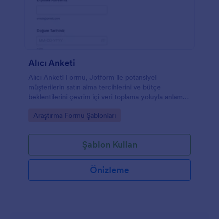
Alıcı Anketi
Alıcı Anketi Formu, Jotform ile potansiyel
müşterilerin satın alma tercihlerini ve bütçe
beklentilerini çevrim içi veri toplama yoluyla anlamak
isteyen satış ve pazarlama ekipleri için pratik bir
Go to Category:
Araştırma Formu Şablonları
anket şablonudur.
Şablon Kullan
Önizleme