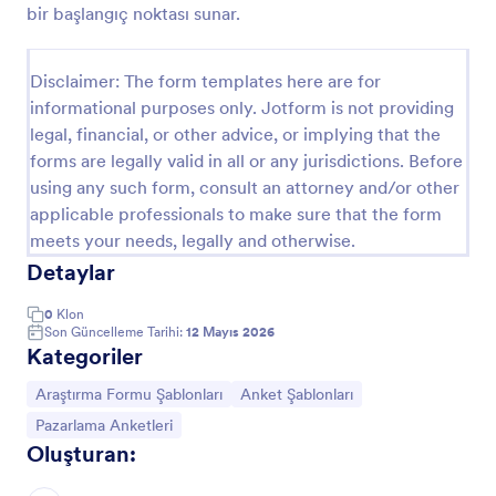
bir başlangıç noktası sunar.
Kullanıcı Deneyim Anketi
Web sitenizi bitirdikten hemen sonra, müşterinizin
Disclaimer: The form templates here are for
geri bildirimlerini duymak, projenizin
informational purposes only. Jotform is not providing
tasarımının/geliştirilmesinin ilerlemesinde büyük
legal, financial, or other advice, or implying that the
yardımı olacaktır. Bir kullanıcı deneyimi anketi örneği
Go to Category:
Pazarlama Anketleri
aramak zahmetli olabilir, bu nedenle bu anket sizin
forms are legally valid in all or any jurisdictions. Before
için bir başlangıç noktası olabilir. Bu kullanıcı
using any such form, consult an attorney and/or other
deneyimi anketi şablonu, web sitenizde gezinirken
applicable professionals to make sure that the form
Şablon Kullan
kullanıcınızın genel deneyimini ölçecek 8 temel soru
meets your needs, legally and otherwise.
içerir. Anket erişilebilirlik, içerik ve sunuma
Detaylar
odaklanmaktadır. Şablonu beğenmediyseniz,
Önizleme
Jotform'un Anket Oluşturucusu'nu kullanarak
sıfırdan oluşturmaya da başlayabilirsiniz!
0
Klon
Son Güncelleme Tarihi:
12 Mayıs 2026
Kategoriler
Kategoriye git:
Kategoriye git:
Araştırma Formu Şablonları
Anket Şablonları
Kategoriye git:
Pazarlama Anketleri
Oluşturan: