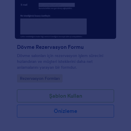
Dövme Rezervasyon Formu
Dövme salonları için rezervasyon işlem sürecini
hızlandıran ve müşteri isteklerini daha net
anlamalarını yarayan bir formdur.
Go to Category:
Rezervasyon Formları
Şablon Kullan
Önizleme