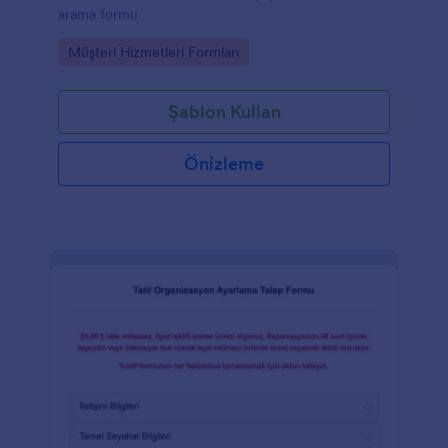
arama formu
Go to Category:
Müşteri Hizmetleri Formları
Şablon Kullan
Önizleme