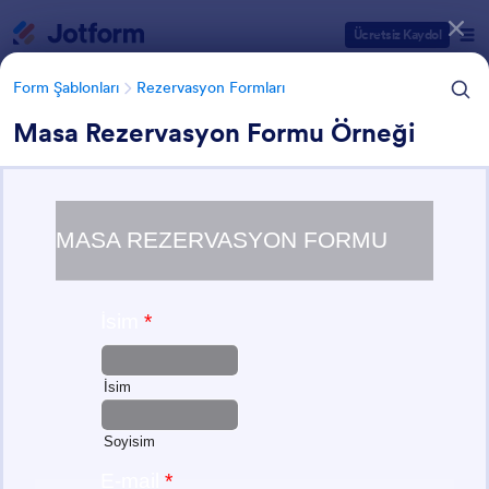
Diyalog başlangıcı
Ücretsiz Kaydol
Form Şablonları
Rezervasyon Formları
Masa Rezervasyon Formu Örneği
Form Şablonu Kategorileri
Form Şablonları
Rezervasyon Formları
Rezervasyon Formları
183 Şablon