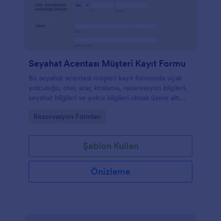
Seyahat Acentası Müşteri Kayıt Formu
Bu seyahat acentesi müşteri kayıt formunda uçak
yolculuğu, otel, araç kiralama, rezervasyon bilgileri,
seyahat bilgileri ve yolcu bilgileri olmak üzere altı
farklı soru grubu bulunmaktadır.
Go to Category:
Rezervasyon Formları
Şablon Kullan
Önizleme