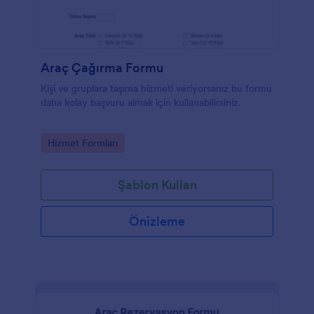
Araç Çağırma Formu
Kişi ve gruplara taşıma hizmeti veriyorsanız bu formu
daha kolay başvuru almak için kullanabilirsiniz.
Go to Category:
Hizmet Formları
Şablon Kullan
Önizleme