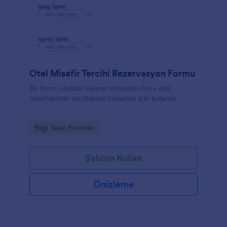
Otel Misafir Tercihi Rezervasyon Formu
Bu form, otelinizi ziyaret etmeden önce otel
misafirlerinin tercihlerini toplamak için kullanılır.
Go to Category:
Bilgi Talep Formları
Şablon Kullan
Önizleme