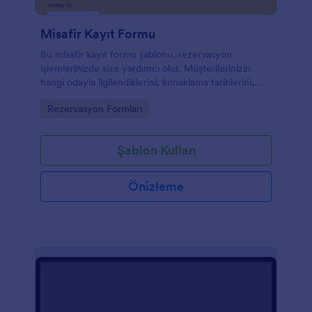
Misafir Kayıt Formu
Bu misafir kayıt formu şablonu, rezervasyon
işlemlerinizde size yardımcı olur. Müşterilerinizin
hangi odayla ilgilendiklerini, konaklama tarihlerini,
tercihlerini ve daha fazlasını öğrenebilirsiniz. Bu
Go to Category:
Rezervasyon Formları
şablon, tıpkı Jotform’un binlerce şablonu gibi,
tamamen özelleştirilebilir ve kullanımı ücretsizdir.
Eğer müşterilerinizin online ödeme yapmalarını
Şablon Kullan
istiyorsanız, ödeme entegrasyonlarından birini
ekleyebilirsiniz.
Önizleme