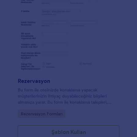
Rezervasyon
Bu form ile otelinizde konaklama yapacak
müşterilerinizin ihtiyaç duyabileceğiniz bilgileri
almanıza yarar. Bu form ile konaklama talepleri,
kahvaltı isteği gibi ek bilgileri alabilirsiniz.
Go to Category:
Rezervasyon Formları
Şablon Kullan