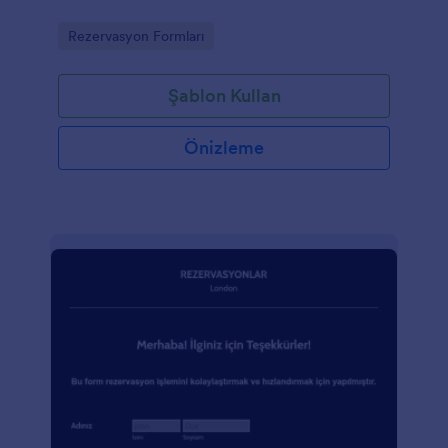
Go to Category:
Rezervasyon Formları
Şablon Kullan
Önizleme