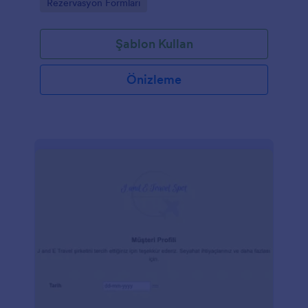
Go to Category:
Rezervasyon Formları
Şablon Kullan
Önizleme