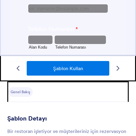
Şablon Kullan
Tatil Rezervasyon Formu
Ön rezervasyon bilgileri yakalar bir Türk tatil
rezervasyon formu.
Genel Bakış
Go to Category:
Rezervasyon Formları
Şablon Detayı
Şablon Kullan
Bir restoran işletiyor ve müşterileriniz için rezervasyon