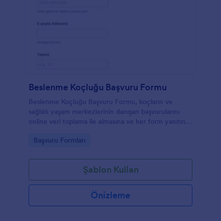
Beslenme Koçluğu Başvuru Formu
Beslenme Koçluğu Başvuru Formu, koçların ve
sağlıklı yaşam merkezlerinin danışan başvurularını
online veri toplama ile almasına ve her form yanıtını
düzenli biçimde takip etmesine yardımcı olur.
Go to Category:
Başvuru Formları
Şablon Kullan
Önizleme