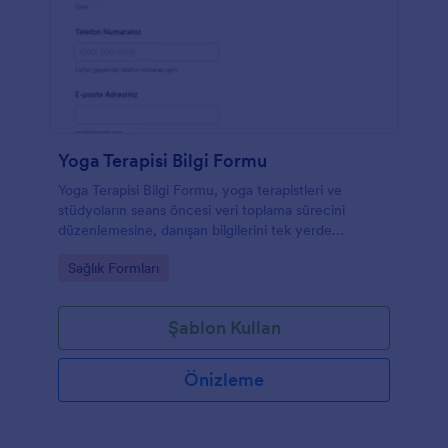
Yoga Terapisi Bilgi Formu
Yoga Terapisi Bilgi Formu, yoga terapistleri ve
stüdyoların seans öncesi veri toplama sürecini
düzenlemesine, danışan bilgilerini tek yerde
toplamasına ve her form yanıtını Jotform üzerinden
Go to Category:
Sağlık Formları
kolayca yönetmesine yardımcı olur.
Şablon Kullan
Önizleme