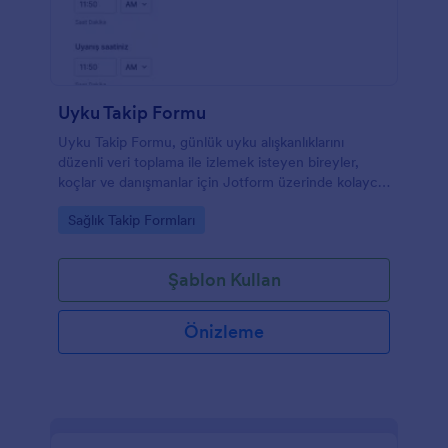
Uyku Takip Formu
Uyku Takip Formu, günlük uyku alışkanlıklarını
düzenli veri toplama ile izlemek isteyen bireyler,
koçlar ve danışmanlar için Jotform üzerinde kolayca
özelleştirilebilen bir form şablonu sunar.
Go to Category:
Sağlık Takip Formları
Şablon Kullan
Önizleme