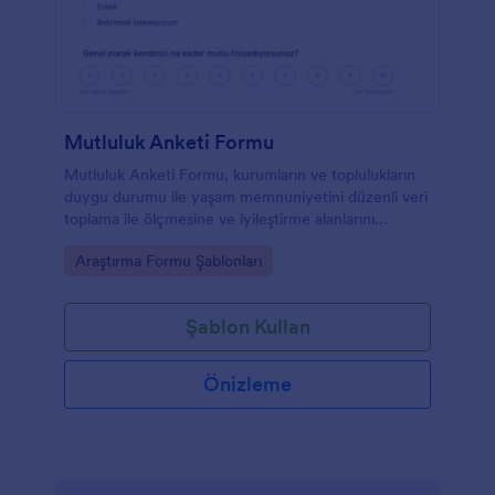
Mutluluk Anketi Formu
Mutluluk Anketi Formu, kurumların ve toplulukların
duygu durumu ile yaşam memnuniyetini düzenli veri
toplama ile ölçmesine ve iyileştirme alanlarını
belirlemesine yardımcı olur.
Go to Category:
Araştırma Formu Şablonları
Şablon Kullan
Önizleme