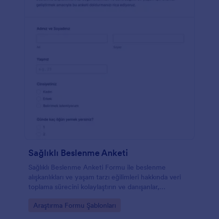
Sağlıklı Beslenme Anketi
Sağlıklı Beslenme Anketi Formu ile beslenme
alışkanlıkları ve yaşam tarzı eğilimleri hakkında veri
toplama sürecini kolaylaştırın ve danışanlar,
öğrenciler veya çalışan grupları için düzenli analizler
Go to Category:
Araştırma Formu Şablonları
hazırlayın.