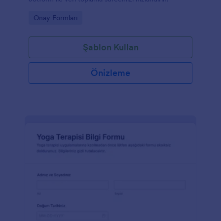
Go to Category:
Onay Formları
Şablon Kullan
Önizleme