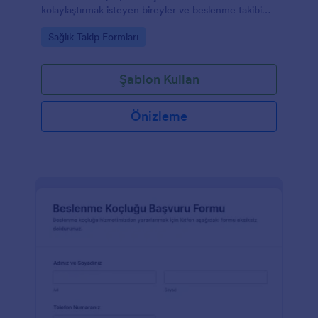
kolaylaştırmak isteyen bireyler ve beslenme takibi
yapan uzmanlar için pratik bir çözüm sunar.
Go to Category:
Sağlık Takip Formları
Şablon Kullan
Önizleme