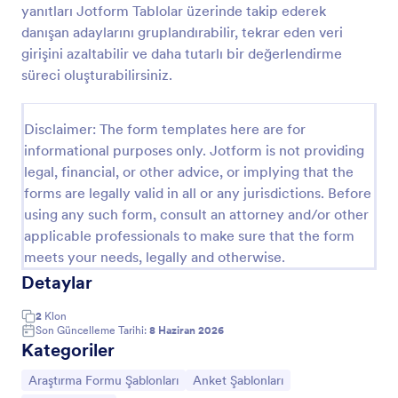
yanıtları Jotform Tablolar üzerinde takip ederek
Wellness Danışmanlığı Anketi
danışan adaylarını gruplandırabilir, tekrar eden veri
girişini azaltabilir ve daha tutarlı bir değerlendirme
Wellness Danışmanlığı Anket Formu, danışanların
sağlık alışkanlıklarını ve hedeflerini ön değerlendirme
süreci oluşturabilirsiniz.
ile toplayarak koçlar ve sağlık profesyonelleri için
veri toplama sürecini hızlandırır.
Go to Category:
Araştırma Formu Şablonları
Disclaimer: The form templates here are for
informational purposes only. Jotform is not providing
legal, financial, or other advice, or implying that the
Şablon Kullan
forms are legally valid in all or any jurisdictions. Before
using any such form, consult an attorney and/or other
Önizleme
applicable professionals to make sure that the form
meets your needs, legally and otherwise.
Detaylar
2
Klon
Son Güncelleme Tarihi:
8 Haziran 2026
Kategoriler
Kategoriye git:
Kategoriye git:
Araştırma Formu Şablonları
Anket Şablonları