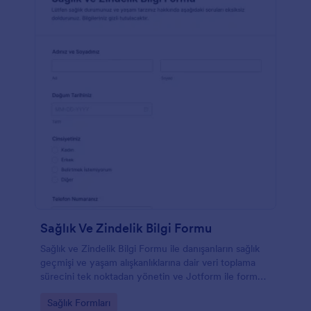
Sağlık Ve Zindelik Bilgi Formu
Sağlık ve Zindelik Bilgi Formu ile danışanların sağlık
geçmişi ve yaşam alışkanlıklarına dair veri toplama
sürecini tek noktadan yönetin ve Jotform ile form
yanıtlarını düzenli biçimde takip edin.
Go to Category:
Sağlık Formları