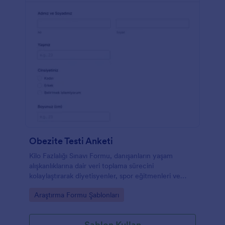
Obezite Testi Anketi
Kilo Fazlalığı Sınavı Formu, danışanların yaşam
alışkanlıklarına dair veri toplama sürecini
kolaylaştırarak diyetisyenler, spor eğitmenleri ve
wellness ekipleri için hızlı bir ön değerlendirme
Go to Category:
Araştırma Formu Şablonları
sağlar.
Şablon Kullan