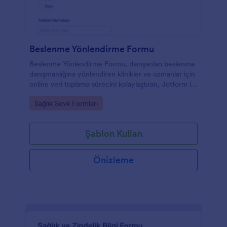
Beslenme Yönlendirme Formu
Beslenme Yönlendirme Formu, danışanları beslenme
danışmanlığına yönlendiren klinikler ve uzmanlar için
online veri toplama sürecini kolaylaştıran, Jotform ile
hızla özelleştirilebilen bir form şablonudur.
Go to Category:
Sağlık Sevk Formları
Şablon Kullan
Önizleme