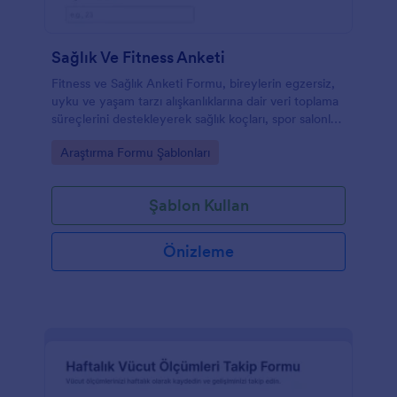
Sağlık Ve Fitness Anketi
Fitness ve Sağlık Anketi Formu, bireylerin egzersiz,
uyku ve yaşam tarzı alışkanlıklarına dair veri toplama
süreçlerini destekleyerek sağlık koçları, spor salonları
ve danışmanlar için hızlı değerlendirme sağlar.
Go to Category:
Araştırma Formu Şablonları
Şablon Kullan
Önizleme