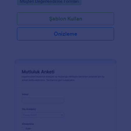
Go to Category:
Müşteri Değerlendirme Formları
yönetin.
Şablon Kullan
Önizleme