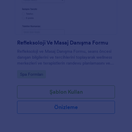
Refleksoloji Ve Masaj Danışma Formu
Refleksoloji ve Masaj Danışma Formu, seans öncesi
danışan bilgilerini ve tercihlerini toplayarak wellness
merkezleri ve terapistlerin randevu planlamasını ve
veri toplamayı kolaylaştırır.
Go to Category:
Spa Formları
Şablon Kullan
Önizleme