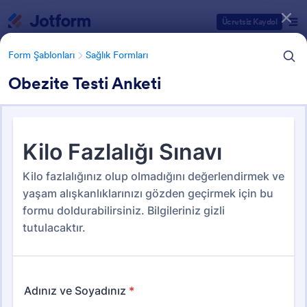
Diyalog başlangıcı
Ücretsiz Kaydol
Form Şablonları
Sağlık Formları
Obezite Testi Anketi
Form Şablonu Kategorileri
Form Şablonları
Sağlık Formları
Sağlık Formları
20 Şablon