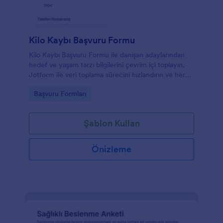
Kilo Kaybı Başvuru Formu
Kilo Kaybı Başvuru Formu ile danışan adaylarından
hedef ve yaşam tarzı bilgilerini çevrim içi toplayın,
Jotform ile veri toplama sürecini hızlandırın ve her
form gönderimini tek yerden yönetin.
Go to Category:
Başvuru Formları
Şablon Kullan
Önizleme