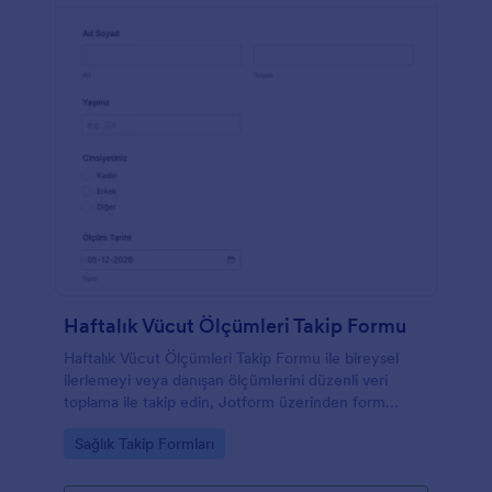
Haftalık Vücut Ölçümleri Takip Formu
Haftalık Vücut Ölçümleri Takip Formu ile bireysel
ilerlemeyi veya danışan ölçümlerini düzenli veri
toplama ile takip edin, Jotform üzerinden form
şablonunu özelleştirip form yanıtlarını tek yerde
Go to Category:
Sağlık Takip Formları
yönetin.