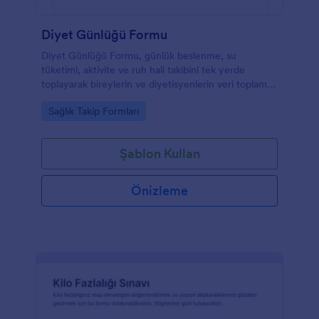
Diyet Günlüğü Formu
Diyet Günlüğü Formu, günlük beslenme, su
tüketimi, aktivite ve ruh hali takibini tek yerde
toplayarak bireylerin ve diyetisyenlerin veri toplama
sürecini düzenlemesine yardımcı olur.
Go to Category:
Sağlık Takip Formları
Şablon Kullan
Önizleme