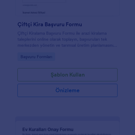
Çiftçi Kira Başvuru Formu
Çiftçi Kiralama Başvuru Formu ile arazi kiralama
taleplerini online olarak toplayın, başvuruları tek
merkezden yönetin ve tarımsal üretim planlamasını
arazi tercihleri üzerinden daha kolay değerlendirin.
Go to Category:
Başvuru Formları
Şablon Kullan
Önizleme