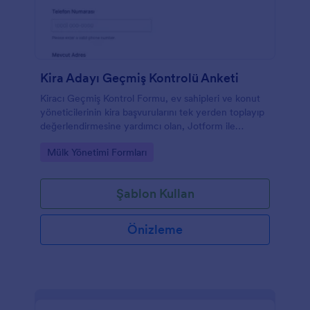
Kira Adayı Geçmiş Kontrolü Anketi
Kiracı Geçmiş Kontrol Formu, ev sahipleri ve konut
yöneticilerinin kira başvurularını tek yerden toplayıp
değerlendirmesine yardımcı olan, Jotform ile
özelleştirilebilen bir form şablonudur.
Go to Category:
Mülk Yönetimi Formları
Şablon Kullan
Önizleme