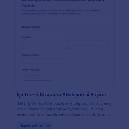
İşletmeci Kiralama Sözleşmesi Başvuru Formu
Sahip İşletmeci Kira Sözleşmesi Başvuru Formu, araç
veya ekipmanla çalışacak adayların başvurularını
online veri toplama süreciyle almanıza ve Jotform
üzerinden form yanıtı takibini kolayca yönetmenize
Go to Category:
Başvuru Formları
yardımcı olur.