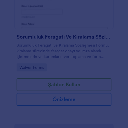
Sorumluluk Feragatı Ve Kiralama Sözleşmesi Formu
Sorumluluk Feragatı ve Kiralama Sözleşmesi Formu,
kiralama sürecinde feragat onayı ve imza alarak
işletmelerin ve kurumların veri toplama ve form
yanıtı takibini Jotform ile düzenli yürütmesine
Go to Category:
Waiver Forms
yardımcı olur.
Şablon Kullan
Önizleme