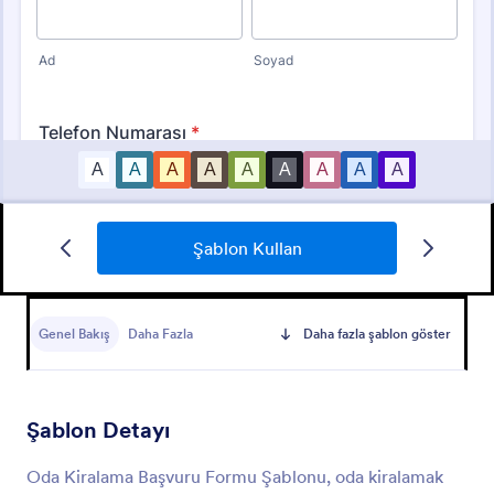
Şablon Kullan
Motosiklet Kiralama Sözleşmesi
Motosiklet kiralama sözleşmesi ile müşterilerinizin
temel iletişim bilgilerini toplayabilir ve kiralama şart
Genel Bakış
Daha Fazla
Daha fazla şablon göster
ve koşullarınızı kabul ettiklerine dair beyanlarını imzalı
bir biçimde alabilirsiniz.
Go to Category:
Hizmet Formları
Şablon Detayı
Şablon Kullan
Oda Kiralama Başvuru Formu Şablonu, oda kiralamak