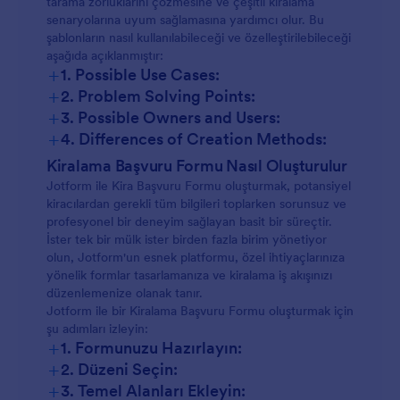
tarama zorluklarını çözmesine ve çeşitli kiralama
senaryolarına uyum sağlamasına yardımcı olur. Bu
şablonların nasıl kullanılabileceği ve özelleştirilebileceği
aşağıda açıklanmıştır:
+
1. Possible Use Cases:
+
2. Problem Solving Points:
+
3. Possible Owners and Users:
+
4. Differences of Creation Methods:
Kiralama Başvuru Formu Nasıl Oluşturulur
Jotform ile Kira Başvuru Formu oluşturmak, potansiyel
kiracılardan gerekli tüm bilgileri toplarken sorunsuz ve
profesyonel bir deneyim sağlayan basit bir süreçtir.
İster tek bir mülk ister birden fazla birim yönetiyor
olun, Jotform'un esnek platformu, özel ihtiyaçlarınıza
yönelik formlar tasarlamanıza ve kiralama iş akışınızı
düzenlemenize olanak tanır.
Jotform ile bir Kiralama Başvuru Formu oluşturmak için
şu adımları izleyin:
+
1. Formunuzu Hazırlayın:
+
2. Düzeni Seçin:
+
3. Temel Alanları Ekleyin: