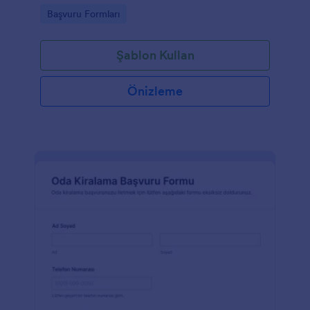
konut sahipleri ve emlak profesyonelleri için idealdir.
Go to Category:
Başvuru Formları
Şablon Kullan
Önizleme