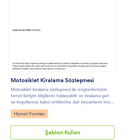
Önizleme
Motosiklet Kiralama Sözleşmesi
Motosiklet kiralama sözleşmesi ile müşterilerinizin
temel iletişim bilgilerini toplayabilir ve kiralama şart
ve koşullarınızı kabul ettiklerine dair beyanlarını imzalı
bir biçimde alabilirsiniz.
Go to Category:
Hizmet Formları
Şablon Kullan