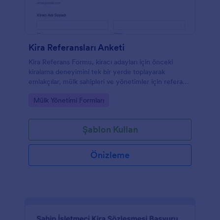
Kira Referansları Anketi
Kira Referans Formu, kiracı adayları için önceki
kiralama deneyimini tek bir yerde toplayarak
emlakçılar, mülk sahipleri ve yönetimler için referans
sürecini hızlandıran bir form şablonudur.
Go to Category:
Mülk Yönetimi Formları
Şablon Kullan
Önizleme