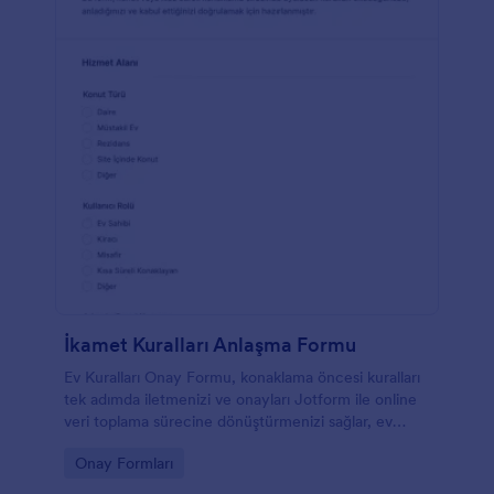
İkamet Kuralları Anlaşma Formu
Ev Kuralları Onay Formu, konaklama öncesi kuralları
tek adımda iletmenizi ve onayları Jotform ile online
veri toplama sürecine dönüştürmenizi sağlar, ev
sahipleri ve konaklama yöneticileri için idealdir.
Go to Category:
Onay Formları