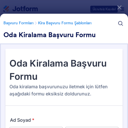
Diyalog başlangıcı
Ücretsiz Kaydol
Başvuru Formları
Kira Başvuru Formu Şablonları
Oda Kiralama Başvuru Formu
Form Şablonu Kategorileri
Başvuru Formları
Kira Başvuru Formu Şablonları
Kira Başvuru Formu Şablonları
16 Şablon