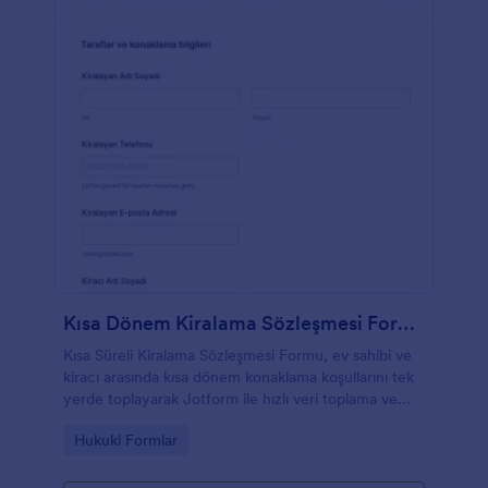
Kısa Dönem Kiralama Sözleşmesi Formu
Kısa Süreli Kiralama Sözleşmesi Formu, ev sahibi ve
kiracı arasında kısa dönem konaklama koşullarını tek
yerde toplayarak Jotform ile hızlı veri toplama ve
form yanıtı yönetimi sağlar.
Go to Category:
Hukuki Formlar