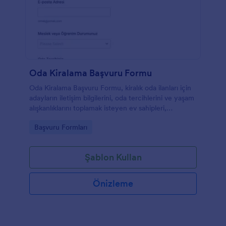
Oda Kiralama Başvuru Formu
Oda Kiralama Başvuru Formu, kiralık oda ilanları için
adayların iletişim bilgilerini, oda tercihlerini ve yaşam
alışkanlıklarını toplamak isteyen ev sahipleri,
emlakçılar ve oda arkadaşları için hazırlanmış başvuru
Go to Category:
Başvuru Formları
form şablonudur.
Şablon Kullan
Önizleme