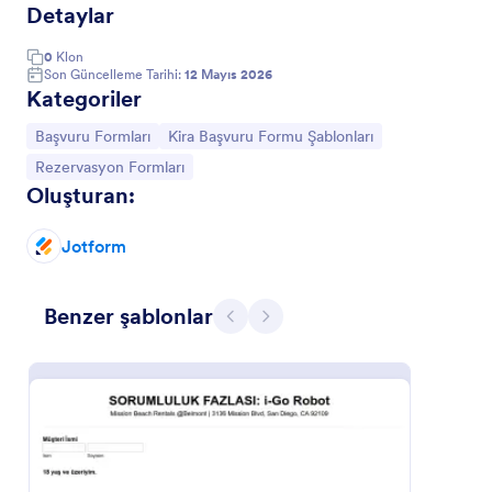
Detaylar
0
Klon
Son Güncelleme Tarihi:
12 Mayıs 2026
Kategoriler
Kategoriye git:
Kategoriye git:
Başvuru Formları
Kira Başvuru Formu Şablonları
Kategoriye git:
Rezervasyon Formları
Oluşturan:
Jotform
Araç Kiralama Formu
Benzer şablonlar
Bir aracınızı kiraya vermek istiyorsanız bu form
Geri
İleri
üzerinden ihtiyacınız olan tüm araç tercihleri ve
kişisel bilgileri toplayabilirsiniz.
Go to Category:
Emlak Formları
Şablon Kullan