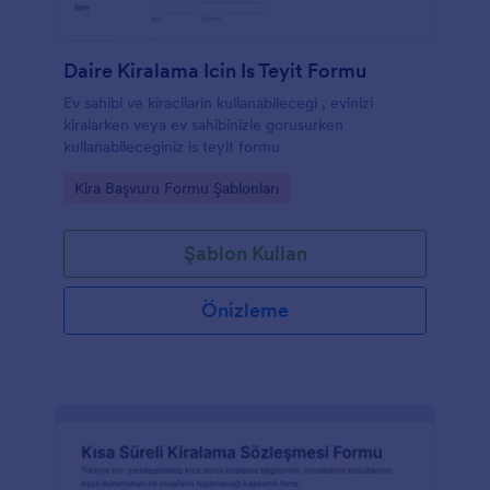
Daire Kiralama Icin Is Teyit Formu
Ev sahibi ve kiracilarin kullanabilecegi , evinizi
kiralarken veya ev sahibinizle gorusurken
kullanabileceginiz is teyit formu
Go to Category:
Kira Başvuru Formu Şablonları
Şablon Kullan
Önizleme