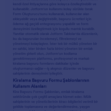
kendi özel ihtiyaçlarına göre kolayca özelleştirebilir ve
kullanabilir. Jotform'un kullanımı kolay sürükle-bırak
Form Oluşturucu'sunu kullanarak, kullanıcılar alan
ekleyebilir veya değiştirebilir, başvuru ücretleri için
ödeme ağ geçidi entegrasyonu yapabilir ve form
deneyimini özelleştirmek için koşullu mantık kurabilir.
Yanıtlar otomatik olarak Jotform Tablolar'da düzenlenir,
bu da başvuruları incelemeyi, filtrelemeyi ve
yönetmeyi kolaylaştırır. İster tek bir mülkü yöneten bir
ev sahibi, ister birden fazla birimi yöneten bir emlak
yönetim şirketi olun, Jotform'un kodlama
gerektirmeyen platformu, profesyonel ve markalı
kiralama başvuru formlarını dakikalar içinde
oluşturmanızı sağlar—iş akışınızı düzenler ve başvuru
sahiplerinin deneyimini iyileştirir.
Kiralama Başvuru Formu Şablonlarının
Kullanım Alanları
Kira Başvuru Formu Şablonları, emlak kiralama
sektöründe çok çeşitli amaçlara hizmet eder. Mülk
sahiplerinin ve yöneticilerinin kiracı bilgilerini verimli bir
şekilde toplamasına ve değerlendirmesine, yaygın