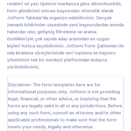
renkleri ve yazı tiplerini markanıza göre düzenleyebilir,
Araç Kiralama Sözleşmesi Örneği
form gönderimi sonrası başvuruları otomatik olarak
Jotform Tablolar’da organize edebilirsiniz. Gerçek
GBH
zamanlı bildirimler sayesinde yeni başvurulardan anında
haberdar olur, gelişmiş filtreleme ve arama
özellikleriyle çok sayıda aday arasından en uygun
Go to Category:
Kira Başvuru Formu Şablonları
kişileri hızlıca seçebilirsiniz. Jotform Form Şablonları ile
oda kiralama süreçlerinizde veri toplama ve başvuru
Şablon Kullan
yönetimini tek bir merkezi platformdan kolayca
yürütebilirsiniz.
Önizleme
Disclaimer: The form templates here are for
informational purposes only. Jotform is not providing
legal, financial, or other advice, or implying that the
forms are legally valid in all or any jurisdictions. Before
using any such form, consult an attorney and/or other
applicable professionals to make sure that the form
meets your needs, legally and otherwise.