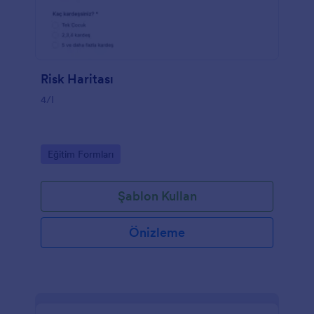
Risk Haritası
4/I
Go to Category:
Eğitim Formları
Şablon Kullan
Önizleme