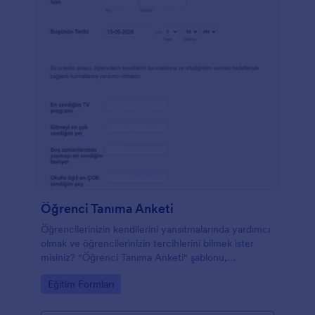
Öğrenci Tanıma Anketi
Öğrencilerinizin kendilerini yansıtmalarında yardımcı
olmak ve öğrencilerinizin tercihlerini bilmek ister
misiniz? "Öğrenci Tanıma Anketi" şablonu,
öğrencilerin favori TV şovu, gidilecek favori yer,
Go to Category:
Eğitim Formları
favori yemek, favori kitap gibi çeşitli ilgi alanlarıyla
ilgili sorular içerir.