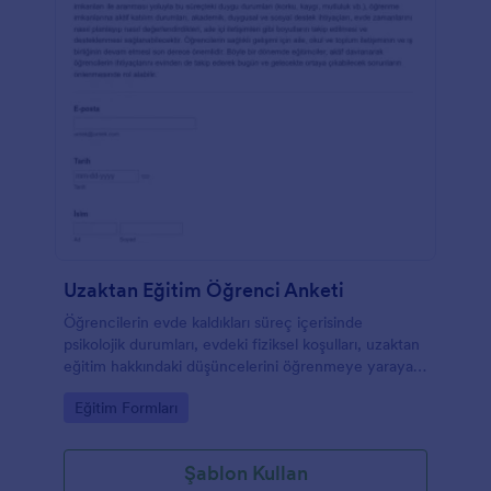
Uzaktan Eğitim Öğrenci Anketi
Öğrencilerin evde kaldıkları süreç içerisinde
psikolojik durumları, evdeki fiziksel koşulları, uzaktan
eğitim hakkındaki düşüncelerini öğrenmeye yarayan
anket formu.
Go to Category:
Eğitim Formları
Şablon Kullan