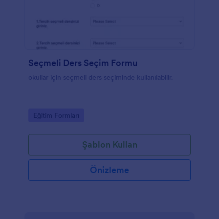
Seçmeli Ders Seçim Formu
okullar için seçmeli ders seçiminde kullanılabilir.
Go to Category:
Eğitim Formları
Şablon Kullan
Önizleme