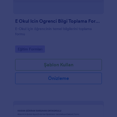
E Okul Icin Ogrenci Bilgi Toplama Formu
E-Okul için öğrencinin temel bilgilerini toplama
formu
Go to Category:
Eğitim Formları
Şablon Kullan
Önizleme