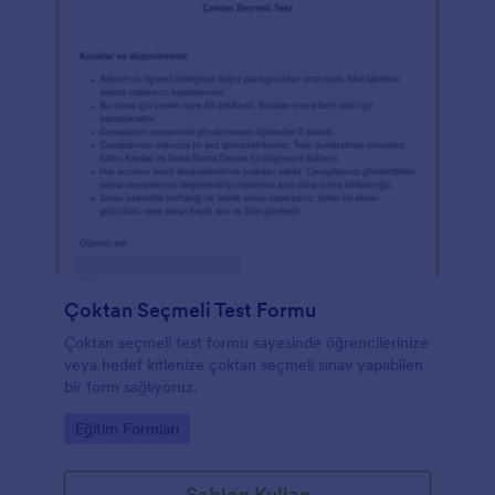
Çoktan Seçmeli Test Formu
Çoktan seçmeli test formu sayesinde öğrencilerinize
veya hedef kitlenize çoktan seçmeli sınav yapabilen
bir form sağlıyoruz.
Go to Category:
Eğitim Formları
Şablon Kullan