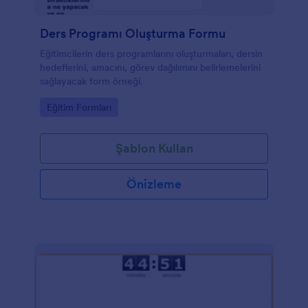
Ders Programı Oluşturma Formu
Eğitimcilerin ders programlarını oluşturmaları, dersin
hedeflerini, amacını, görev dağılımını belirlemelerini
sağlayacak form örneği.
Go to Category:
Eğitim Formları
Şablon Kullan
Önizleme