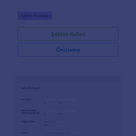
Go to Category:
Eğitim Formları
Şablon Kullan
Önizleme