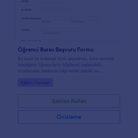
Öğrenci Bursu Başvuru Formu
Bu basit ve kullanışlı form sayesinde, burs vermek
istediğiniz öğrencilerin bilgilerini toplayabilir,
ortalamaları hakkında bilgi sahibi olabilir ve
öğrencilere referans olan kişileri görebilirsiniz.
Go to Category:
Eğitim Formları
Şablon Kullan
Önizleme