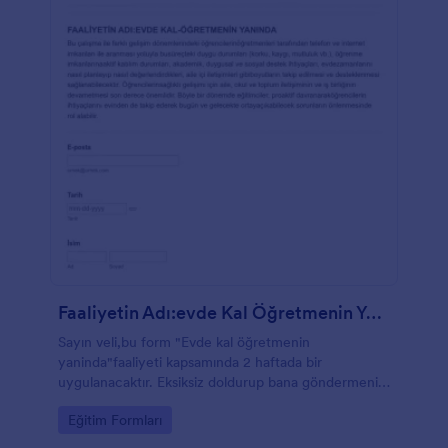
Faaliyetin Adı:evde Kal Öğretmenin Yanında
Sayın veli,bu form "Evde kal öğretmenin
yaninda"faaliyeti kapsamında 2 haftada bir
uygulanacaktır. Eksiksiz doldurup bana göndermenizi
rica ediyorum.
Go to Category:
Eğitim Formları