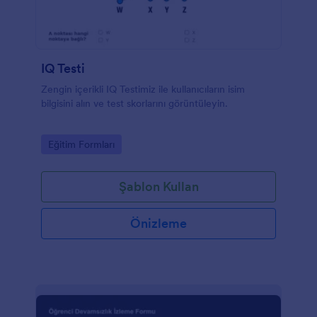
IQ Testi
Zengin içerikli IQ Testimiz ile kullanıcıların isim
bilgisini alın ve test skorlarını görüntüleyin.
Go to Category:
Eğitim Formları
Şablon Kullan
Önizleme