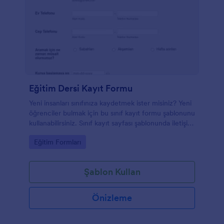
Eğitim Dersi Kayıt Formu
Yeni insanları sınıfınıza kaydetmek ister misiniz? Yeni
öğrenciler bulmak için bu sınıf kayıt formu şablonunu
kullanabilirsiniz. Sınıf kayıt sayfası şablonunda iletişim
bilgileri, kişisel bilgiler ve hangi kurslara kayıt olmak
Go to Category:
Eğitim Formları
istiyorsanız, hepsi burada.
Şablon Kullan
Önizleme