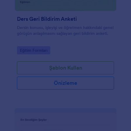
Ders Geri Bildirim Anketi
Dersin konusu, işleyişi ve öğretmen hakkındaki genel
görüşün anlaşılmasını sağlayan geri bildirim anketi.
Go to Category:
Eğitim Formları
Şablon Kullan
Önizleme