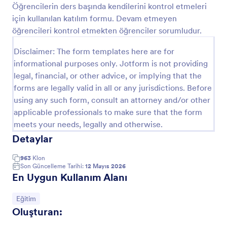
Öğrencilerin ders başında kendilerini kontrol etmeleri
Önizleme
için kullanılan katılım formu. Devam etmeyen
öğrencileri kontrol etmekten öğrenciler sorumludur.
Disclaimer: The form templates here are for
informational purposes only. Jotform is not providing
legal, financial, or other advice, or implying that the
forms are legally valid in all or any jurisdictions. Before
using any such form, consult an attorney and/or other
applicable professionals to make sure that the form
meets your needs, legally and otherwise.
Detaylar
963
Klon
Son Güncelleme Tarihi:
12 Mayıs 2026
En Uygun Kullanım Alanı
Kategoriye git:
Eğitim
Oluşturan: