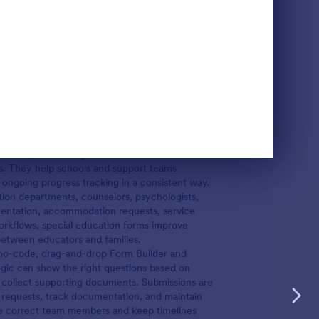
cument, and manage information related to
s. They help schools and support teams
nd ongoing progress tracking in a consistent way.
ion departments, counselors, psychologists,
umentation, accommodation requests, service
orkflows, special education forms improve
 between educators and families.
 no-code, drag-and-drop Form Builder and
logic can show the right questions based on
can collect supporting documents. Submissions are
ew requests, track documentation, and maintain
he correct team members and keep timelines