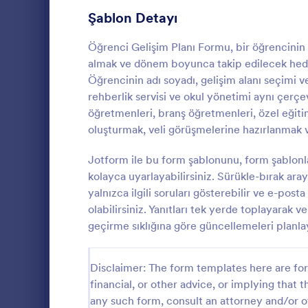
K-12 Formları
62
Şablon Detayı
Eğitim Anketleri
51
Öğrenci Gelişim Planı Formu, bir öğrencinin 
almak ve dönem boyunca takip edilecek hedefle
Okul Kayıt Formları
29
Öğrencinin adı soyadı, gelişim alanı seçimi v
rehberlik servisi ve okul yönetimi aynı çerçev
Öğrenci Kayıt Formları
24
öğretmenleri, branş öğretmenleri, özel eğiti
Ders Kayıt Formu Şablonları
20
oluşturmak, veli görüşmelerine hazırlanmak ve
Öğrenci Des
Okul Anketleri
16
okullarda öğ
Jotform ile bu form şablonunu, form şablonl
merkezde to
kolayca uyarlayabilirsiniz. Sürükle-bırak ara
Okul Başvuru Formları
12
ilgili ekiple
yalnızca ilgili soruları gösterebilir ve e-pos
Go to Cate
Referans F
isteyen kurum
olabilirsiniz. Yanıtları tek yerde toplayarak 
Laboratory Forms
sunar.
10
geçirme sıklığına göre güncellemeleri planla
Student Assessment Forms
8
Disclaimer: The form templates here are for 
Öğretmen Değerlendirme Formları
8
financial, or other advice, or implying that th
Ders Değerlendirme
7
any such form, consult an attorney and/or o