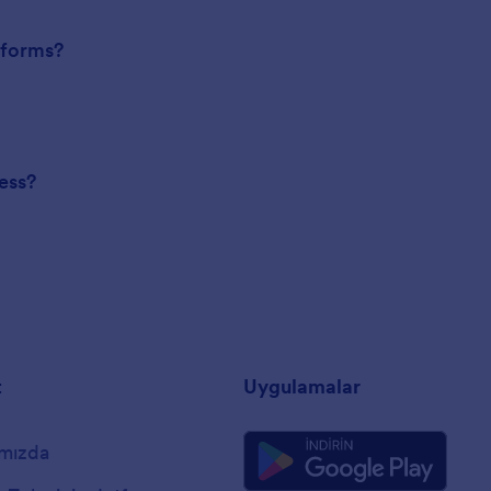
n forms?
ess?
t
Uygulamalar
mızda