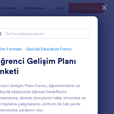
Kurumsal
Fiyatlandırma
Giriş
Ücretsiz Kaydol
tim Formları
Special Education Forms
ğrenci Gelişim Planı
nketi
enci Gelişim Planı Formu, öğretmenlerin ve
berlik ekiplerinin öğrenci hedeflerini
reyselleştirilmiş Eğitim Programı Giriş Formu
: Öğrenci Gelişim Plan
Önizleme
nlamasına, destek süreçlerini takip etmesine ve
i toplama çalışmalarını Jotform ile tek yerde
etmesine yardımcı olur.