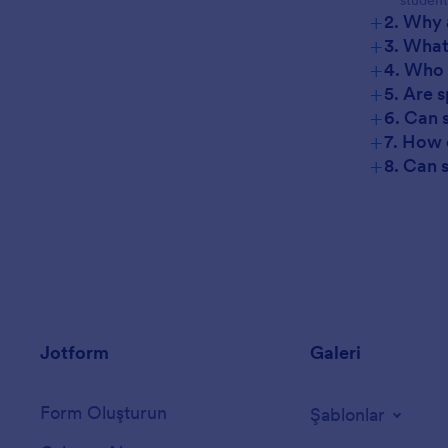
+
2. Why 
+
3. What
+
4. Who 
+
5. Are 
+
6. Can 
+
7. How 
+
8. Can 
Jotform
Galeri
Form Oluşturun
Şablonlar