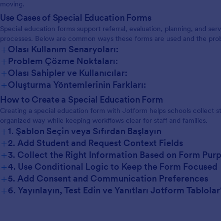
moving.
Use Cases of Special Education Forms
Special education forms support referral, evaluation, planning, and se
processes. Below are common ways these forms are used and the prob
+
Olası Kullanım Senaryoları:
+
Problem Çözme Noktaları:
+
Olası Sahipler ve Kullanıcılar:
+
Oluşturma Yöntemlerinin Farkları:
How to Create a Special Education Form
Creating a special education form with Jotform helps schools collect st
organized way while keeping workflows clear for staff and families.
+
1. Şablon Seçin veya Sıfırdan Başlayın
+
2. Add Student and Request Context Fields
+
3. Collect the Right Information Based on Form Pur
+
4. Use Conditional Logic to Keep the Form Focused
+
5. Add Consent and Communication Preferences
+
6. Yayınlayın, Test Edin ve Yanıtları Jotform Tablola