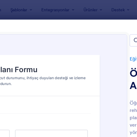
m
Şablonlar
Entegrasyonlar
Ürünler
Destek
nları
Eğitim Formları
Special Education Forms
ial Education Forms
Eği
Ö
A
Öğr
reh
: Özel Eğitim Gelişim Raporu Formu
: Bi
Önizleme
Önizleme
pla
ver
yön