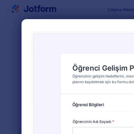
Diyalog başlangıcı
Çalışma Alanı
Form Şablo
Spec
SIRALA
Popüler
7 Şablon
FORM DÜZENİ
Klasik
TÜRLER
ENDÜSTRİLER
Reklam Formları
23