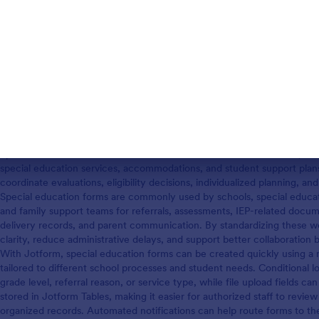
Şablon Kullan
Special Education Forms Hakkında
Special education forms are structured documents used to collect, do
special education services, accommodations, and student support plan
coordinate evaluations, eligibility decisions, individualized planning, a
Special education forms are commonly used by schools, special educat
and family support teams for referrals, assessments, IEP-related doc
delivery records, and parent communication. By standardizing these w
clarity, reduce administrative delays, and support better collaboration
With Jotform, special education forms can be created quickly using a
tailored to different school processes and student needs. Conditional 
grade level, referral reason, or service type, while file upload fields 
stored in Jotform Tables, making it easier for authorized staff to revi
organized records. Automated notifications can help route forms to t