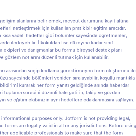
: Öğrenci Destek Ekibi Yönlendirme Formu
: İ
Önizleme
Önizleme
gelişim alanlarını belirlemek, mevcut durumunu kayıt altına
ri netleştirmek için kullanılan pratik bir eğitim aracıdır.
e kısa vadeli hedefler gibi bölümler sayesinde öğretmenler,
ede ilerleyebilir. İlkokuldan lise düzeyine kadar sınıf
m ekipleri ve danışmanlar bu formu bireysel destek planı
Öğrenci Destek Ekibi Yönlendirme Formu
 gözlem notlarını düzenli tutmak için kullanabilir.
tek Ekibi Yönlendirme Formu,
Fonksiyonel Davranış Değerlend
renci yönlendirmelerini tek
ile gözlemleri tutarlı şekilde kayıt a
arı arasından seçip kodlama gerektirmeyen form oluşturucu ile
plamak, önceliklendirmek ve
tetikleyiciler ve sonuçlar üzerind
yüzü sayesinde bölümleri yeniden sıralayabilir, koşullu mantıkla
re hızlı geri dönüş planlamak
örüntüleri takip edin ve eğitim il
ta bildirimi kurarak her form yanıtı geldiğinde anında haberdar
gory:
Go to Category:
orm Şablonları
Değerlendirme Formları
lar için pratik bir form şablonu
ekiplerinin veri toplama sürecini 
veri toplama sürecini düzenli hale getirin, takip ve gözden
düzenleyin.
yın ve eğitim ekibinizin aynı hedeflere odaklanmasını sağlayın.
Şablon Kullan
Şablon Kullan
informational purposes only. Jotform is not providing legal,
e forms are legally valid in all or any jurisdictions. Before usin
ther applicable professionals to make sure that the form