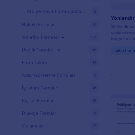
Atölye Kayıt Formu Şablonları
2
Yönlendi
Hukuki Formlar
91
Yönlendirme 
yönlendirmel
Yönetim Formları
131
isteyen ekipl
yanıtı takibi
Üyelik Formları
66
Go to Cate
Talep Forml
sunar.
Form Takibi
14
Aday Gösterme Formları
9
İşe Alım Formları
16
Kişisel Formlar
18
Dilekçe Formları
8
Oylamalar
17