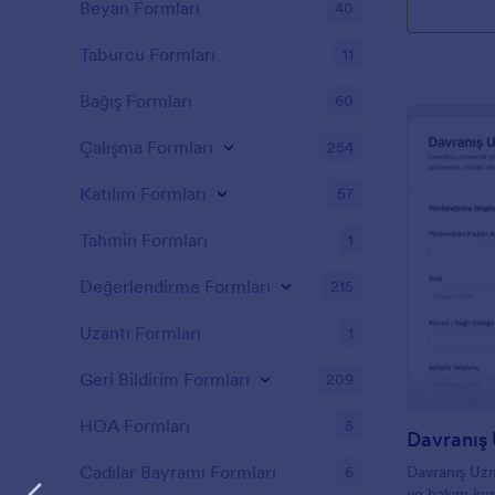
Beyan Formları
40
Taburcu Formları
11
Bağış Formları
60
Çalışma Formları
254
Katılım Formları
57
Tahmin Formları
1
Değerlendirme Formları
215
Uzantı Formları
1
Geri Bildirim Formları
209
HOA Formları
5
Cadılar Bayramı Formları
6
Davranış Uz
ve bakım kur