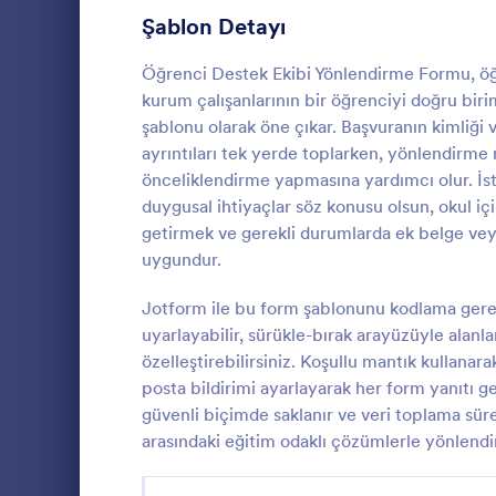
Üye Kayıt Formları
Şablon Detayı
53
Oy Formları
22
Öğrenci Destek Ekibi Yönlendirme Formu, öğret
kurum çalışanlarının bir öğrenciyi doğru biri
Özet Formları
17
şablonu olarak öne çıkar. Başvuranın kimliği ve
ayrıntıları tek yerde toplarken, yönlendirme 
Onay Formları
89
önceliklendirme yapmasına yardımcı olur. İste
Hastane 
duygusal ihtiyaçlar söz konusu olsun, okul içi
Değerlendirme Formları
104
Hospis Yönle
getirmek ve gerekli durumlarda ek belge vey
kuruluşlarını
Katılım Formları
12
uygundur.
yönlendirmele
düzenli biçi
Denetim
78
Jotform ile bu form şablonunu kodlama gere
Go to Cate
Bakımevi F
üzerinden for
uyarlayabilir, sürükle-bırak arayüzüyle alanl
kolaylaştırma
Yetkilendirme Formları
67
özelleştirebilirsiniz. Koşullu mantık kullanarak b
posta bildirimi ayarlayarak her form yanıtı ge
Ödül Formları
17
güvenli biçimde saklanır ve veri toplama süre
arasındaki eğitim odaklı çözümlerle yönlendir
Efsane Cuma Formları
3
Hesaplama Formları
15