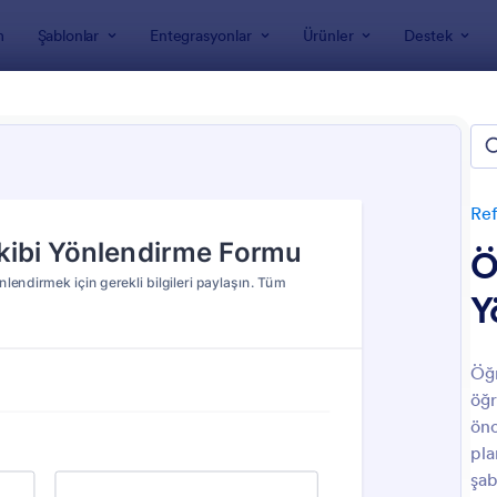
m
Şablonlar
Entegrasyonlar
Ürünler
Destek
nları
Müşteri Kazanma Formları
Referans Form Şablonları
ans Form Şablonları
Ref
Ö
Y
Öğr
öğr
: Yardımcı Personel Tavsiye Formu
: G
Önizleme
Önizleme
önc
pla
şab