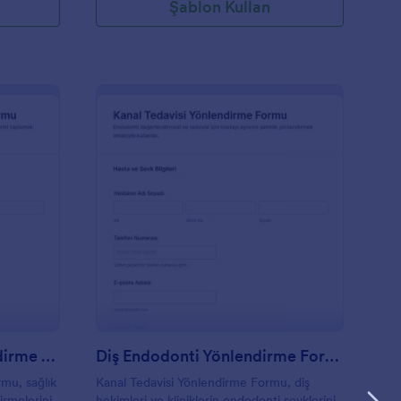
Şablon Kullan
aboratuvar Testi Yönlendirme Formu 🧪
: Diş Endodonti Yönl
Önizleme
Laboratuvar Testi Yönlendirme Formu 🧪
Diş Endodonti Yönlendirme Formu
mu, sağlık
Kanal Tedavisi Yönlendirme Formu, diş
irmelerini
hekimleri ve kliniklerin endodonti sevklerini