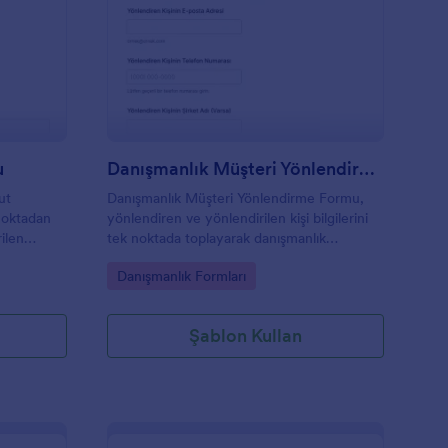
onut Yönlendirme Formu
: Danışmanlık Müşter
Önizleme
u
Danışmanlık Müşteri Yönlendirme Formu
ut
Danışmanlık Müşteri Yönlendirme Formu,
noktadan
yönlendiren ve yönlendirilen kişi bilgilerini
ilen
tek noktada toplayarak danışmanlık
form ile
firmalarının müşteri yönlendirmelerini
Go to Category:
Danışmanlık Formları
ın.
Jotform üzerinden düzenli biçimde takip
etmesine yardımcı olur.
Şablon Kullan