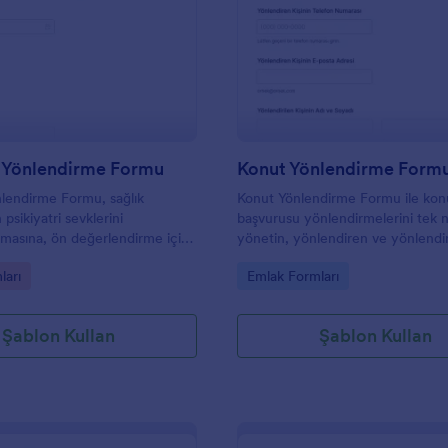
: Psikiyatri Yönlendirme Formu
: K
Önizleme
Önizleme
i Yönlendirme Formu
Konut Yönlendirme Form
önlendirme Formu, sağlık
Konut Yönlendirme Formu ile kon
 psikiyatri sevklerini
başvurusu yönlendirmelerini tek 
ırmasına, ön değerlendirme için
yönetin, yönlendiren ve yönlendir
leri toplamasına ve form
kişilerin bilgilerini toplayın ve Jot
gory:
Go to Category:
ları
Emlak Formları
Jotform üzerinden düzenli takip
veri toplama süreçlerinizi hızlandır
dımcı olur.
Şablon Kullan
Şablon Kullan