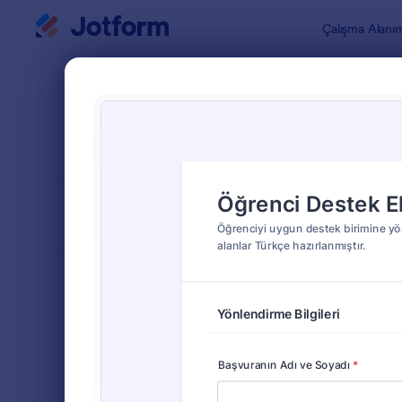
Diyalog başlangıcı
Çalışma Alanı
Form Şablo
Refer
SIRALA
Popüler
22 Şablon
FORM DÜZENİ
Klasik
TÜRLER
Sipariş Formları
689
Kayıt Formları
570