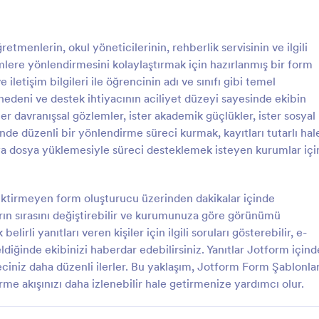
: Hastane Yönlendirme Anketi
: K
Önizleme
Önizleme
menlerin, okul yöneticilerinin, rehberlik servisinin ve ilgili
mlere yönlendirmesini kolaylaştırmak için hazırlanmış bir form
 iletişim bilgileri ile öğrencinin adı ve sınıfı gibi temel
nedeni ve destek ihtiyacının aciliyet düzeyi sayesinde ekibin
r davranışsal gözlemler, ister akademik güçlükler, ister sosyal
Yönlendirme Anketi
Kiracı Yönlendirme Anket
nde düzenli bir yönlendirme süreci kurmak, kayıtları tutarlı hal
ndirme Formu, sağlık
Kiracı Yönlendirme Formu, taşın
a dosya yüklemesiyle süreci desteklemek isteyen kurumlar içi
n ve bakım ekiplerinin hospis
sahipleri ve emlak danışmanlarının
rini online veri toplama ile
önerilerini tek noktada toplamasın
mde almasına ve Jotform
değerlendirmesine ve hızlı iletişi
ktirmeyen form oluşturucu üzerinden dakikalar içinde
gory:
Go to Category:
ormları
Mülk Yönetimi Formları
m yanıtı takibini
kurmasına yardımcı olur.
arın sırasını değiştirebilir ve kurumunuza göre görünümü
sına yardımcı olur.
elirli yanıtları veren kişiler için ilgili soruları gösterebilir, e-
Şablon Kullan
Şablon Kullan
ldiğinde ekibinizi haberdar edebilirsiniz. Yanıtlar Jotform içind
ciniz daha düzenli ilerler. Bu yaklaşım, Jotform Form Şablonlar
me akışınızı daha izlenebilir hale getirmenize yardımcı olur.