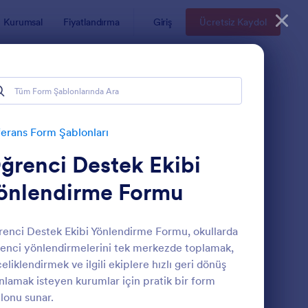
Kurumsal
Fiyatlandırma
Giriş
Ücretsiz Kaydol
erans Form Şablonları
ğrenci Destek Ekibi
önlendirme Formu
enci Destek Ekibi Yönlendirme Formu, okullarda
enci yönlendirmelerini tek merkezde toplamak,
üneş Enerjisi Referans Formu
: Referrers Programı 
Önizleme
eliklendirmek ve ilgili ekiplere hızlı geri dönüş
nlamak isteyen kurumlar için pratik bir form
lonu sunar.