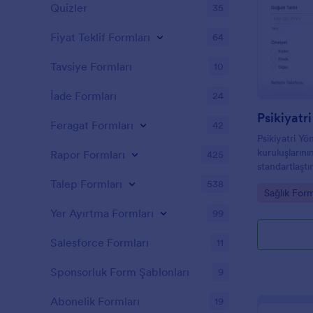
Quizler
35
Fiyat Teklif Formları
64
Tavsiye Formları
10
İade Formları
24
Psikiyatr
Feragat Formları
42
Psikiyatri Y
kuruluşlarının
Rapor Formları
425
standartlaşt
gerekli bilgi
Talep Formları
538
Go to Cate
Sağlık Form
yanıtlarını 
etmesine yar
Yer Ayırtma Formları
99
Salesforce Formları
11
Sponsorluk Form Şablonları
9
Abonelik Formları
19