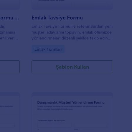
Diş Hekimi Yönlendirme Formu 🦷
Emlak Tavsiye Formu
diş
Emlak Tavsiye Formu ile referanslardan yeni
 uzmanına
müşteri adaylarını toplayın, emlak ofisinizde
enli veri
yönlendirmeleri düzenli şekilde takip edin
 form
ve Jotform ile veri toplama sürecinizi hızla
Go to Category:
Emlak Formları
ardımcı
kişiselleştirin.
Şablon Kullan