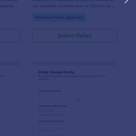
toplama
tek kanaldan yönetmesine ve Jotform ile
Jotform
veri toplama sürecini hızla düzenlemesine
Go to Category:
Referans Form Şablonları
 şekilde
yardımcı olur.
Şablon Kullan
iş Hekimi Yönlendirme Formu 🦷
: Emlak Tavsiye Form
Önizleme