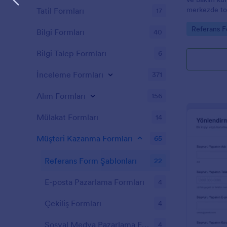
merkezde top
Tatil Formları
17
yardımcı olu
Go to Cate
Referans F
sürecini hızla
Bilgi Formları
40
Bilgi Talep Formları
6
İnceleme Formları
371
Alım Formları
156
Mülakat Formları
14
Müşteri Kazanma Formları
65
Referans Form Şablonları
22
E-posta Pazarlama Formları
4
Çekiliş Formları
4
Sosyal Medya Pazarlama Formları
4