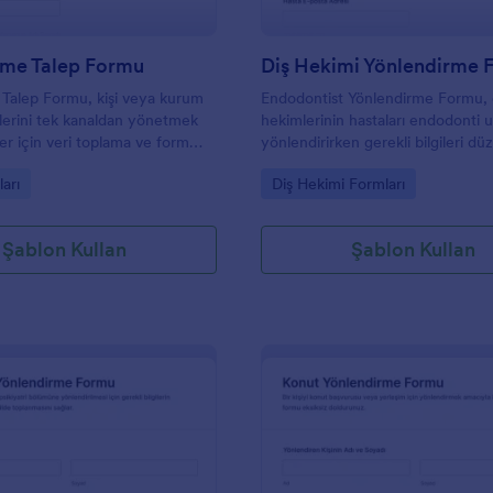
rme Talep Formu
Talep Formu, kişi veya kurum
Endodontist Yönlendirme Formu, 
erini tek kanaldan yönetmek
hekimlerinin hastaları endodonti
er için veri toplama ve form
yönlendirirken gerekli bilgileri düz
ni kolaylaştıran bir form şablonu
toplama ile kaydetmesine ve her
gory:
Go to Category:
arı
Diş Hekimi Formları
yanıtını kolayca takip etmesine y
olur.
Şablon Kullan
Şablon Kullan