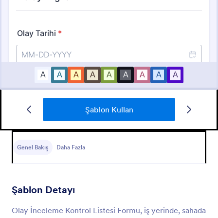
Şablon Kullan
Olay Bildirim Formu
Olay Bildirim Formu, bir kuruluş içindeki olayların
raporlanması ve belgelenmesi sürecini kolaylaştırmak
Genel Bakış
Daha Fazla
için tasarlanmış bir form şablonudur.
Go to Category:
Olay Raporu Formları
Şablon Detayı
Şablon Kullan
Olay İnceleme Kontrol Listesi Formu, iş yerinde, sahada