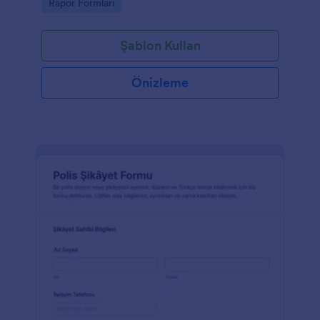
Go to Category:
Rapor Formları
Şablon Kullan
Önizleme