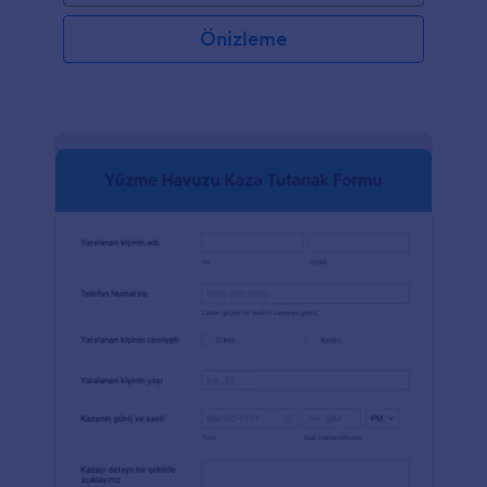
verdiğinden ve olası riskleri veya gecikmeleri
önlediğinden dolayı şirketler için çok önemlidir.Her
Önizleme
büyüklükteki ve sektördeki şirketler İş Durdurma
Yetkisi Raporlama Formunu kullanarak faydalanabilir.
Özellikle proje yöneticileri, ekip liderleri ve acil
durum veya güvenlik endişeleri durumunda işi
durdurma yetkisine sahip çalışanlar için kullanışlıdır.
Şirketler bu form şablonunu kullanarak raporlama
süreçlerini kolaylaştırabilir, zamanında iletişim
sağlayabilir ve güvenli bir çalışma ortamını teşvik
edebilirler. Kullanıcı dostu form oluşturucu Jotform
sayesinde bu formu oluşturmak ve özelleştirmek çok
kolay. Ayrıca Jotform, formun işlevselliğini daha da
geliştirmek ve şirketlerin özel gereksinimlerini
karşılamak için kullanım kolaylığı, e-imza toplama ve
özelleştirme seçenekleri gibi özellikler sunar.
Jotform'un yardımıyla şirketler iş duraklamalarını
etkin bir şekilde yönetebilir, üretken ve güvenli bir
çalışma ortamı sağlayabilir.