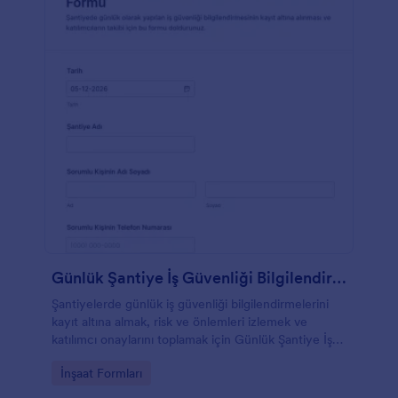
Günlük Şantiye İş Güvenliği Bilgilendirme Formu
Şantiyelerde günlük iş güvenliği bilgilendirmelerini
kayıt altına almak, risk ve önlemleri izlemek ve
katılımcı onaylarını toplamak için Günlük Şantiye İş
Güvenliği Bilgilendirme Formu kullanın.
Go to Category:
İnşaat Formları