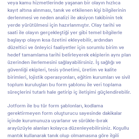
veya kamu hizmetlerinde yaşanan bir olayın hızlıca
Önizleme
kayıt altına alınması, tanık ve etkilenen kişi bilgilerinin
derlenmesi ve neden analizi ile aksiyon takibinin tek
yerde yürütülmesi için hazırlanmıştır. Olay tarihi ve
saati ile olayın gerçekleştiği yer gibi temel bilgilerle
başlayıp olayın kısa özetini ekleyebilir, ardından
düzeltici ve önleyici faaliyetler için sorumlu birim ve
hedef tamamlama tarihi belirleyerek ekiplerin aynı plan
üzerinden ilerlemesini sağlayabilirsiniz. İş sağlığı ve
güvenliği ekipleri, tesis yönetimi, üretim ve kalite
birimleri, lojistik operasyonları, eğitim kurumları ve sivil
toplum kuruluşları bu form şablonu ile veri toplama
süreçlerini tutarlı hale getirip iç iletişimi güçlendirebilir.
Jotform ile bu tür form şablonları, kodlama
gerektirmeyen form oluşturucu sayesinde dakikalar
içinde kurumunuza uyarlanır ve sürükle-bırak
arayüzüyle alanları kolayca düzenleyebilirsiniz. Koşullu
mantık kullanarak tanık olup olmamasına göre ilgili