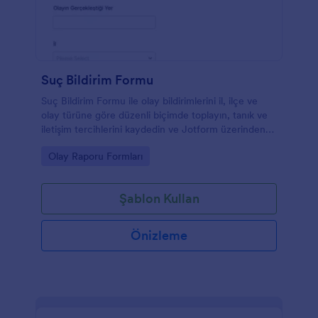
Suç Bildirim Formu
Suç Bildirim Formu ile olay bildirimlerini il, ilçe ve
olay türüne göre düzenli biçimde toplayın, tanık ve
iletişim tercihlerini kaydedin ve Jotform üzerinden
form yanıtlarını tek yerden yönetin.
Go to Category:
Olay Raporu Formları
Şablon Kullan
Önizleme