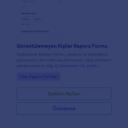
Görüntülemeyen Kişiler Raporu Formu
Gelinmeme Bildirim Formu, randevu ve etkinliklere
gelinmeyen durumları kaydetmenize, takip adımlarını
planlamanıza ve ekip içi aksiyonları tek yerde
toplamanıza yardımcı olur.
Go to Category:
Olay Raporu Formları
Şablon Kullan
Önizleme