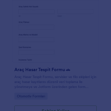
Araç Hasar Tespit Formu 🚗
Araç Hasar Tespit Formu, servisler ve filo ekipleri için
araç hasar kayıtlarını düzenli veri toplama ile
yönetmeye ve Jotform üzerinden gelen form
yanıtlarını tek noktada takip etmeye yardımcı olur.
Go to Category:
Otomotiv Formları
Şablon Kullan