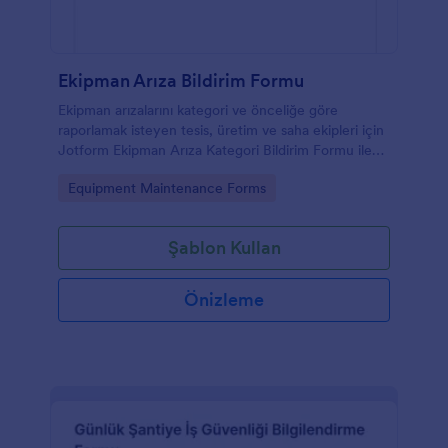
Ekipman Arıza Bildirim Formu
Ekipman arızalarını kategori ve önceliğe göre
raporlamak isteyen tesis, üretim ve saha ekipleri için
Jotform Ekipman Arıza Kategori Bildirim Formu ile
veri toplama ve takip sürecini tek yerden yönetin.
Go to Category:
Equipment Maintenance Forms
Şablon Kullan
Önizleme