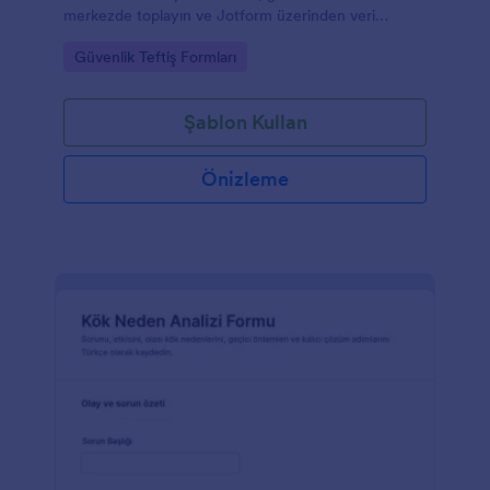
merkezde toplayın ve Jotform üzerinden veri
toplama sürecinizi hızlandırın.
Go to Category:
Güvenlik Teftiş Formları
Şablon Kullan
Önizleme