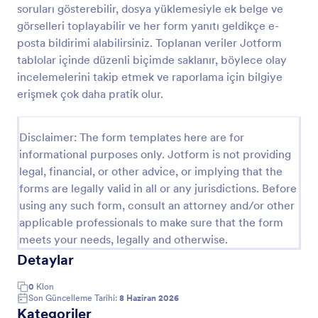
soruları gösterebilir, dosya yüklemesiyle ek belge ve
Kaza Raporu
görselleri toplayabilir ve her form yanıtı geldikçe e-
posta bildirimi alabilirsiniz. Toplanan veriler Jotform
Kaza Raporu Şablonu, bir kuruluşta veya belirli bir
bağlamda meydana gelen bir olay, kaza veya
tablolar içinde düzenli biçimde saklanır, böylece olay
olağandışı olayla ilgili ayrıntıları belgelemek için
incelemelerini takip etmek ve raporlama için bilgiye
kullanılan standartlaştırılmış bir formdur. Tarih, saat,
erişmek çok daha pratik olur.
Go to Category:
Olay Raporu Formları
yer, olayın tanımı, ilgili taraflar ve alınan önlemler gibi
temel bilgilerin kaydedilmesi için yapılandırılmış bir
ana hat sağlar. Bu form, doğru ve tutarlı
Disclaimer: The form templates here are for
Şablon Kullan
raporlamanın sağlanmasına yardımcı olarak etkin olay
informational purposes only. Jotform is not providing
yönetimi ve analizini kolaylaştırdığı için kuruluşlar için
legal, financial, or other advice, or implying that the
çok değerlidir.Önde gelen online form oluşturucusu
Önizleme
Jotform, olay raporlamasının verimliliğini ve
forms are legally valid in all or any jurisdictions. Before
etkinliğini artıran bir dizi özellik ve yetenek sunar.
using any such form, consult an attorney and/or other
Google Drive, Salesforce ve Dropbox gibi popüler
applicable professionals to make sure that the form
uygulamalar ve hizmetlerle sorunsuz entegrasyon
meets your needs, legally and otherwise.
yetenekleri sayesinde kuruluşlar verileri kolayca
Detaylar
aktarabilir ve otomatikleştirerek sorunsuz bir bilgi
akışı sağlayabilir. Ayrıca, Jotform'un widget
kütüphanesi takvimler, dosya yüklemeleri ve
0
Klon
Son Güncelleme Tarihi:
8 Haziran 2026
elektronik imzalar dahil olmak üzere olay raporlarına
Kategoriler
ek işlevsellik sağlar. Bu, kuruluşların olay raporlarını