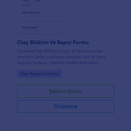
Olay Bildirim Ve Rapor Formu
Yaralama Olay Bildirim Formu ile kurumunuzda
meydana gelen yaralanma olaylarını tek bir kayıt
akışında toplayın, ekiplerin bilgilendirilmesini
hızlandırın ve Jotform ile online veri toplama sürecini
Go to Category:
Olay Raporu Formları
düzenli yönetin.
Şablon Kullan
Önizleme