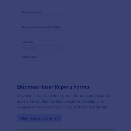
bilgilerinizi online olarak düzende tutmak için
Dropbox ve Google Drive ile entegre edin. Ücretsiz
online Genel Kaza Rapor Formu sayesinde
bilgilerinizi koruyun.
Ekipman Hasar Raporu Formu
Ekipman Hasar Bildirim Formu, kurumların ekipman
arızalarını ve olay kayıtlarını hızlı veri toplama ile
yönetmesine yardımcı olur ve Jotform üzerinden
gelen form yanıtlarını tek noktada takip etmeyi
Go to Category:
Olay Raporu Formları
kolaylaştırır.