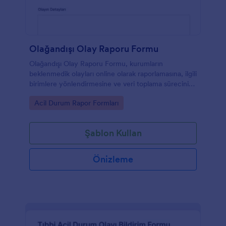
Olağandışı Olay Raporu Formu
Olağandışı Olay Raporu Formu, kurumların
beklenmedik olayları online olarak raporlamasına, ilgili
birimlere yönlendirmesine ve veri toplama sürecini
Jotform üzerinden tek yerde yönetmesine yardımcı
Go to Category:
Acil Durum Rapor Formları
olur.
Şablon Kullan
Önizleme