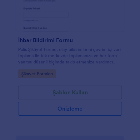
İhbar Bildirimi Formu
Polis Şikâyet Formu, olay bildirimlerini çevrim içi veri
toplama ile tek merkezde toplamanıza ve her form
yanıtını düzenli biçimde takip etmenize yardımcı
olan bir Jotform form şablonudur.
Go to Category:
Şikayet Formları
Şablon Kullan
Önizleme