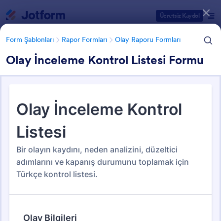
Diyalog başlangıcı
Ücretsiz Kaydol
Form Şablonları
Rapor Formları
Olay Raporu Formları
Olay İnceleme Kontrol Listesi Formu
Form Şablonu Kategorileri
Form Şablonları
Rapor Formları
Olay Raporu Formları
Olay Raporu Formları
114 Şablon