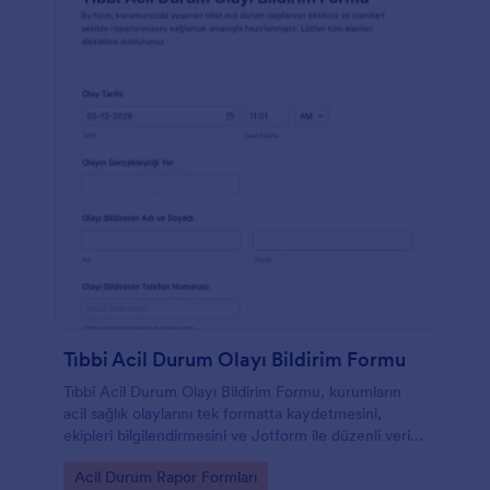
Tıbbi Acil Durum Olayı Bildirim Formu
Tıbbi Acil Durum Olayı Bildirim Formu, kurumların
acil sağlık olaylarını tek formatta kaydetmesini,
ekipleri bilgilendirmesini ve Jotform ile düzenli veri
toplama yapmasını kolaylaştırır.
Go to Category:
Acil Durum Rapor Formları