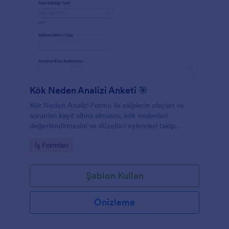
Kök Neden Analizi Anketi 🎯
Kök Neden Analizi Formu ile ekiplerin olayları ve
sorunları kayıt altına almasını, kök nedenleri
değerlendirmesini ve düzeltici eylemleri takip
etmesini kolaylaştırarak Jotform üzerinden düzenli
Go to Category:
İş Formları
veri toplama sağlayın.
Şablon Kullan
Önizleme