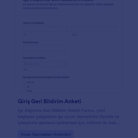
Giriş Geri Bildirim Anketi
İşe Alıştırma Geri Bildirim Anketi Formu, yeni
başlayan çalışanların işe uyum deneyimini ölçmek ve
iyileştirme alanlarını belirlemek için Jotform ile hızlı
veri toplama ve form yanıtı takibi yapmanızı sağlar.
Go to Category:
İnsan Kaynakları Anketleri