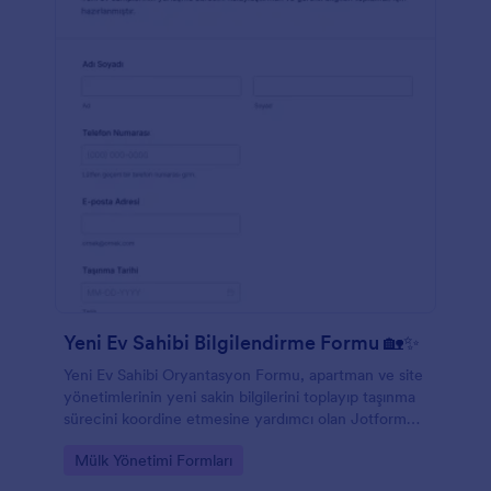
Yeni Ev Sahibi Bilgilendirme Formu 🏡✨
Yeni Ev Sahibi Oryantasyon Formu, apartman ve site
yönetimlerinin yeni sakin bilgilerini toplayıp taşınma
sürecini koordine etmesine yardımcı olan Jotform
form şablonudur.
Go to Category:
Mülk Yönetimi Formları