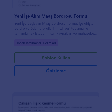
Yeni İşe Alım Maaş Bordrosu Formu
Yeni İşe Başlayan Maaş Bordrosu Formu, işe girişte
bordro ve ödeme bilgilerini hızlı veri toplama ile
tamamlamak isteyen insan kaynakları ve muhasebe
ekipleri için pratik bir form şablonudur.
Go to Category:
İnsan Kaynakları Formları
Şablon Kullan
Önizleme