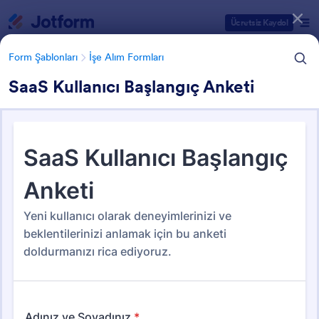
Diyalog başlangıcı
Ücretsiz Kaydol
Form Şablonları
İşe Alım Formları
SaaS Kullanıcı Başlangıç Anketi
Form Şablonu Kategorileri
Form Şablonları
İşe Alım Formları
İşe Alım Formları
16 Şablon