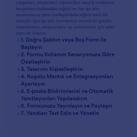
çalışanları, müşterileri, öğrencileri veya iş ortaklarını
karşılarken kullanabileceğiniz ve her işe alım
senaryosuna göre özelleştirebileceğiniz basit bir
süreçtir. İşte işe alım formlarınızı verimli bir şekilde
tasarlamanız, oluşturmanız ve yönetmeniz için adım
adım bir kılavuz:
+
1. Doğru Şablon veya Boş Form ile
Başlayın
+
2. Formu Kullanım Senaryonuza Göre
Özelleştirin
+
3. Tasarımı Kişiselleştirin
+
4. Koşullu Mantık ve Entegrasyonları
Ayarlayın
+
5. E-posta Bildirimlerini ve Otomatik
Yanıtlayıcıları Yapılandırın
+
6. Formunuzu Yayınlayın ve Paylaşın
+
7. Yanıtları Test Edin ve Yönetin