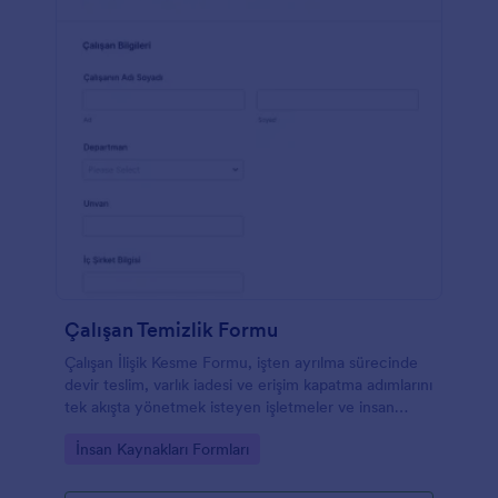
Çalışan Temizlik Formu
Çalışan İlişik Kesme Formu, işten ayrılma sürecinde
devir teslim, varlık iadesi ve erişim kapatma adımlarını
tek akışta yönetmek isteyen işletmeler ve insan
kaynakları ekipleri için pratik bir çözümdür.
Go to Category:
İnsan Kaynakları Formları