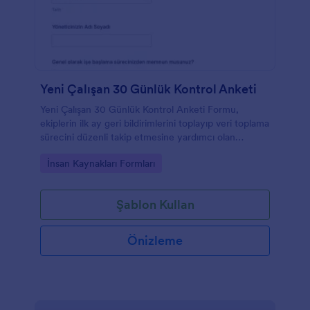
Yeni Çalışan 30 Günlük Kontrol Anketi
Yeni Çalışan 30 Günlük Kontrol Anketi Formu,
ekiplerin ilk ay geri bildirimlerini toplayıp veri toplama
sürecini düzenli takip etmesine yardımcı olan
Jotform form şablonudur.
Go to Category:
İnsan Kaynakları Formları
Şablon Kullan
Önizleme