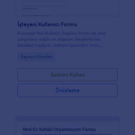
İşteyeni Kullanıcı Formu
Kurumsal Yeni Kullanıcı Başvuru Formu ile yeni
çalışanların erişim ve ekipman taleplerini tek
kanaldan toplayın, Jotform üzerinden form
yanıtlarını takip ederek işe alım hazırlıklarını daha hızlı
Go to Category:
Başvuru Formları
planlayın.
Şablon Kullan
Önizleme