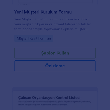
Yeni Müşteri Kurulum Formu
Yeni Müşteri Kurulum Formu, Jotform üzerinden
yeni müşteri bilgilerini ve hizmet taleplerini tek bir
form gönderimiyle toplayarak ekiplerin müşteri
açılışını hızla başlatmasına yardımcı olan bir form
Go to Category:
Müşteri Kayıt Formları
şablonudur.
Şablon Kullan
Önizleme