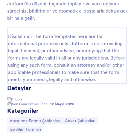
Jotform’da düzenli biçimde toplanır ve veri toplama
Çalışan El Kitabı Onay Formu
süreciniz, bildirimler ve otomatik e-postalarla daha akıcı
bir hale gelir.
Çalışan El Kitabı Onay Formu, çalışan el kitabının
okunduğunu ve kurum politikalarının kabul edildiğini
kayıt altına almak isteyen insan kaynakları ve
Disclaimer: The form templates here are for
yöneticiler için hızlı veri toplama ve form yanıtı takibi
Go to Category:
İnsan Kaynakları Formları
sağlar.
informational purposes only. Jotform is not providing
legal, financial, or other advice, or implying that the
forms are legally valid in all or any jurisdictions. Before
Şablon Kullan
using any such form, consult an attorney and/or other
applicable professionals to make sure that the form
Önizleme
meets your needs, legally and otherwise.
Detaylar
1
Klon
Son Güncelleme Tarihi:
12 Mayıs 2026
Kategoriler
Kategoriye git:
Kategoriye git:
Araştırma Formu Şablonları
Anket Şablonları
Kategoriye git:
İşe Alım Formları