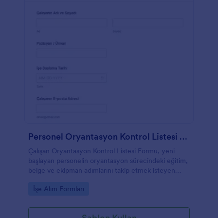
Personel Oryantasyon Kontrol Listesi Formu
Çalışan Oryantasyon Kontrol Listesi Formu, yeni
başlayan personelin oryantasyon sürecindeki eğitim,
belge ve ekipman adımlarını takip etmek isteyen
insan kaynakları ve yöneticiler için pratik bir veri
Go to Category:
İşe Alım Formları
toplama çözümüdür.
Şablon Kullan