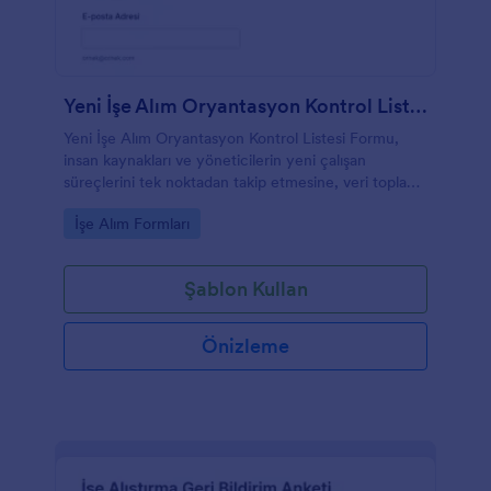
Yeni İşe Alım Oryantasyon Kontrol Listesi Formu
Yeni İşe Alım Oryantasyon Kontrol Listesi Formu,
insan kaynakları ve yöneticilerin yeni çalışan
süreçlerini tek noktadan takip etmesine, veri toplama
yapmasına ve Jotform üzerinden form yanıtlarını
Go to Category:
İşe Alım Formları
düzenli biçimde yönetmesine yardımcı olur.
Şablon Kullan
Önizleme