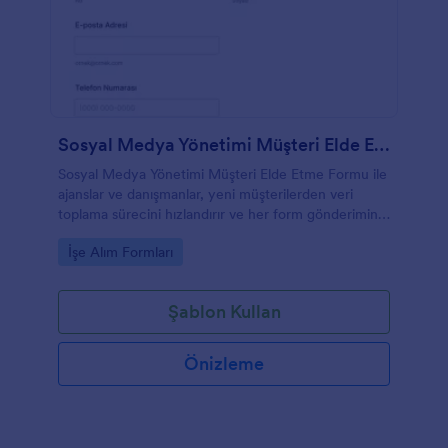
Sosyal Medya Yönetimi Müşteri Elde Etme Formu
Sosyal Medya Yönetimi Müşteri Elde Etme Formu ile
ajanslar ve danışmanlar, yeni müşterilerden veri
toplama sürecini hızlandırır ve her form gönderimini
Jotform üzerinden tek yerde takip eder.
Go to Category:
İşe Alım Formları
Şablon Kullan
Önizleme