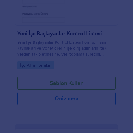
Yeni İşe Başlayanlar Kontrol Listesi
Yeni İşe Başlayanlar Kontrol Listesi Formu, insan
kaynakları ve yöneticilerin işe giriş adımlarını tek
yerden takip etmesine, veri toplama sürecini
düzenlemesine ve her form yanıtını Jotform
Go to Category:
İşe Alım Formları
üzerinden yönetmesine yardımcı olur.
Şablon Kullan
Önizleme