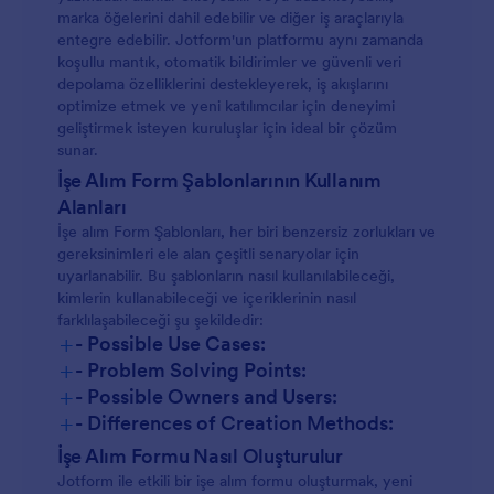
marka öğelerini dahil edebilir ve diğer iş araçlarıyla
entegre edebilir. Jotform'un platformu aynı zamanda
koşullu mantık, otomatik bildirimler ve güvenli veri
depolama özelliklerini destekleyerek, iş akışlarını
optimize etmek ve yeni katılımcılar için deneyimi
geliştirmek isteyen kuruluşlar için ideal bir çözüm
sunar.
İşe Alım Form Şablonlarının Kullanım
Alanları
İşe alım Form Şablonları, her biri benzersiz zorlukları ve
gereksinimleri ele alan çeşitli senaryolar için
uyarlanabilir. Bu şablonların nasıl kullanılabileceği,
kimlerin kullanabileceği ve içeriklerinin nasıl
farklılaşabileceği şu şekildedir:
+
- Possible Use Cases:
+
- Problem Solving Points:
+
- Possible Owners and Users:
+
- Differences of Creation Methods:
İşe Alım Formu Nasıl Oluşturulur
Jotform ile etkili bir işe alım formu oluşturmak, yeni