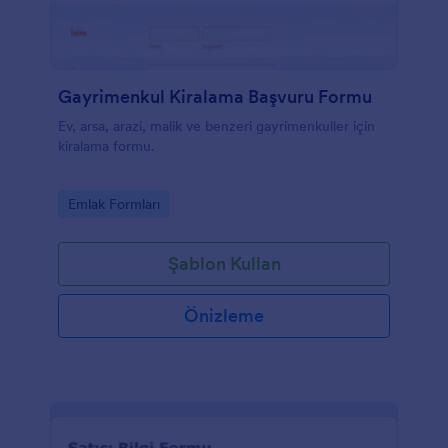
Gayrimenkul Kiralama Başvuru Formu
Ev, arsa, arazi, malik ve benzeri gayrimenkuller için
kiralama formu.
Go to Category:
Emlak Formları
Şablon Kullan
Önizleme