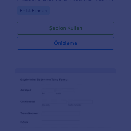
ve emlak için.
Go to Category:
Emlak Formları
Şablon Kullan
Önizleme