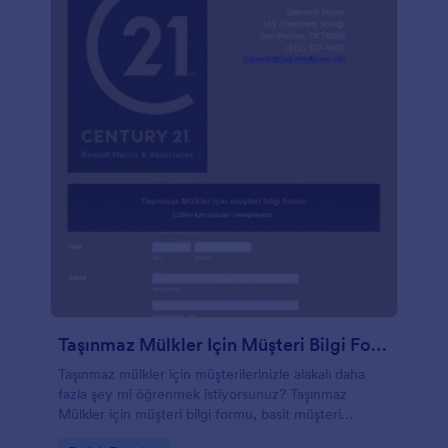
Dropbox, Box ve daha fazlasını içeren 100'den fazla
güçlü uygulama entegrasyonumuzu kullanabilirsiniz.
Çocuklu insanlar için daha fazla alan ekleyerek veya
yeni bir ev satın almak isteyenler için daha fazla soru
sorarak müşterilerinizin ihtiyaçlarını karşılamak için
bu formun birden çok versiyonunu bile
oluşturabilirsiniz.
Taşınmaz Mülkler Için Müşteri Bilgi Formu
Taşınmaz mülkler için müşterilerinizle alakalı daha
fazla şey mi öğrenmek istiyorsunuz? Taşınmaz
Mülkler için müşteri bilgi formu, basit müşteri
bilgilerini elde etmenizi ve bu bilgileri güvenli bir