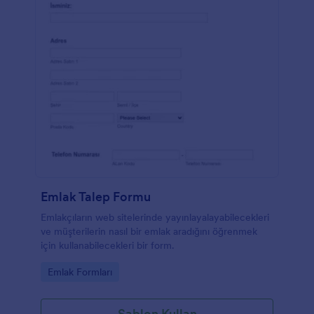
Emlak Talep Formu
Emlakçıların web sitelerinde yayınlayalayabilecekleri
ve müşterilerin nasıl bir emlak aradığını öğrenmek
için kullanabilecekleri bir form.
Go to Category:
Emlak Formları
Şablon Kullan