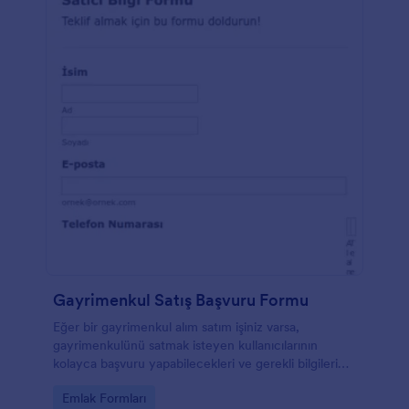
Gayrimenkul Satış Başvuru Formu
Eğer bir gayrimenkul alım satım işiniz varsa,
gayrimenkulünü satmak isteyen kullanıcılarının
kolayca başvuru yapabilecekleri ve gerekli bilgileri
kolayca iletebilmelerini sağlayacak bir form örneği.
Go to Category:
Emlak Formları