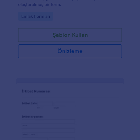
oluşturulmuş bir form.
Go to Category:
Emlak Formları
Şablon Kullan
Önizleme