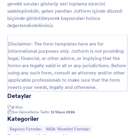
gerekli soruları gösterip veri toplama sürecini
Emlak Bilgi Formu
sadeleştirebilir, gelen yanıtları Jotform içinde düzenli
biçimde görüntüleyerek başvuruları hızlıca
Emlakçı ve ev sahibi arasında ev satışını
kolaylaştırmak için hazırlanmıştır. Ev bilgileri, ücret ve
değerlendirebilirsiniz.
ödeme türleri içerir.
Go to Category:
Emlak Formları
Disclaimer: The form templates here are for
informational purposes only. Jotform is not providing
legal, financial, or other advice, or implying that the
Şablon Kullan
forms are legally valid in all or any jurisdictions. Before
using any such form, consult an attorney and/or other
Önizleme
applicable professionals to make sure that the form
meets your needs, legally and otherwise.
Detaylar
0
Klon
Son Güncelleme Tarihi:
12 Mayıs 2026
Kategoriler
Kategoriye git:
Kategoriye git:
Başvuru Formları
Mülk Yönetimi Formları