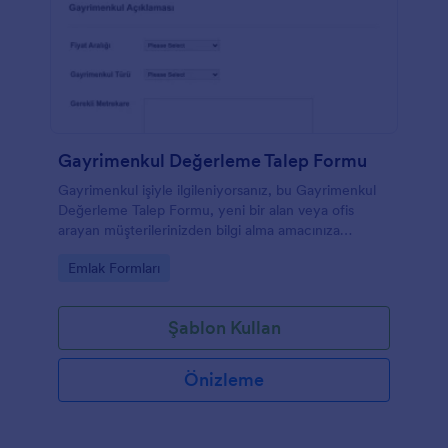
Gayrimenkul Değerleme Talep Formu
Gayrimenkul işiyle ilgileniyorsanız, bu Gayrimenkul
Değerleme Talep Formu, yeni bir alan veya ofis
arayan müşterilerinizden bilgi alma amacınıza
uygundur. Bu mülk değerleme şablonu,
Go to Category:
Emlak Formları
sağlayacakları mülk açıklamasına dayalı olarak
müşterilere teklifler göndermenize yardımcı
olacaktır. Bu ticari gayrimenkul değerlendirme talep
Şablon Kullan
formu ile birkaç mülk türü sunabilir ve müşterilerinize
kişisel veya ticari kullanımları için en iyi alanı
sunabilirsiniz. Bu form sadece yer kiralamak için
Önizleme
değil, aynı zamanda devlet işletmeleri için sorular
sormak ve olası satışlar oluşturmak için kullanılabilir.