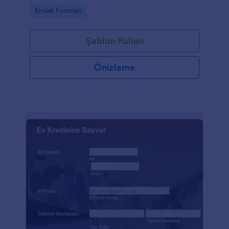
Go to Category:
Emlak Formları
Şablon Kullan
Önizleme