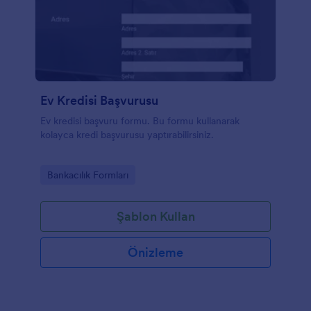
Ev Kredisi Başvurusu
Ev kredisi başvuru formu. Bu formu kullanarak
kolayca kredi başvurusu yaptırabilirsiniz.
Go to Category:
Bankacılık Formları
Şablon Kullan
Önizleme