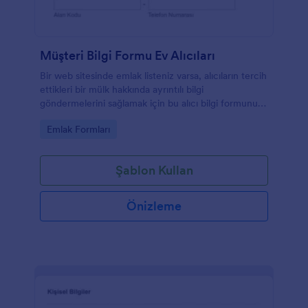
Müşteri Bilgi Formu Ev Alıcıları
Bir web sitesinde emlak listeniz varsa, alıcıların tercih
ettikleri bir mülk hakkında ayrıntılı bilgi
göndermelerini sağlamak için bu alıcı bilgi formunu
kullanabilirsiniz. Bu gayrimenkul alıcı bilgilendirme
Go to Category:
Emlak Formları
sayfası şablonu ayrıca satıcıların iletişim bilgilerini ve
bütçelerini de gösterir. Bu bilgi sayfalarını her emlak
için özelleştirebilir ve alıcılardan farklı bilgiler
Şablon Kullan
toplayabilirsiniz.
Önizleme