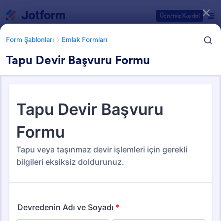
Diyalog başlangıcı
Ücretsiz Kaydol
Form Şablonları
Emlak Formları
Tapu Devir Başvuru Formu
Form Şablonu Kategorileri
Form Şablonları
Emlak Formları
Emlak Formları
180 Şablon