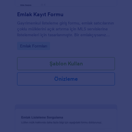
Emlak Kayıt Formu
Gayrimenkul listeleme giriş formu, emlak satıcılarının
çoklu mülklerini açık artırma için MLS servislerine
listelemeleri için tasarlanmıştır. Bir emlakçıysanız
veya işletmeniz bu tür bir hizmet sunuyorsa, bu MLS
Go to Category:
Emlak Formları
giriş formu, satıcılardan gayrimenkullerin
toplanmasını artırmaya yardımcı olur. Satıcılar,
masaüstü, akıllı telefonlar veya tabletler gibi herhangi
Şablon Kullan
bir cihazı kullanarak bu MLS formunu kolayca
doldurabilir ve mülk bilgileri, tasarım ve yapım ve
satıcının bilgileri gibi sorular sorabilir. Bu emlak girişi
Önizleme
formunu kullanın ve daha fazla satıcı çekmek için
özelleştirin.