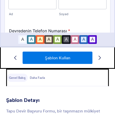
Şablon Kullan
Gayrimenkul Bilgileri Toplama Formu
Gayrimenkulünüzün reklamını yapmak mı
istiyorsunuz? Bu emlak bilgisi toplama formu ile
Genel Bakış
Daha Fazla
bütün bilgileri toplayabilirsiniz.
Go to Category:
Reklam Formları
Şablon Detayı
Şablon Kullan
Tapu Devir Başvuru Formu, bir taşınmazın mülkiyet