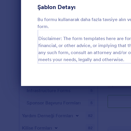
Seyahat Rezervasyon Formları
26
Şablon Detayı
Çalışan İş Kazası Tutanak Formları
24
Bu formu kullanarak daha fazla tavsiye alın v
form.
Ulaşım Talep Formları
21
Disclaimer: The form templates here are for 
Toplantı Formları
16
financial, or other advice, or implying that th
any such form, consult an attorney and/or o
Konferans Kayıt Formları
15
meets your needs, legally and otherwise.
İnternet site
Vergi Formları
11
Tedarikçi Başvuru Formu Şablonları
10
Go to Cate
İş Formları
Diyalog sonu
Infrastructure Forms
5
Sponsor Başvuru Formları
5
Yardım Derneği Formları
82
Kilise Formları
82