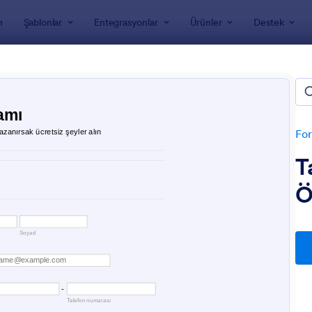
m
Şablonlar
Entegrasyonlar
Ürünler
Destek
nları
rmları
For
T
Ö
: Seçim Anketi Formu
: Bi
Önizleme
Önizleme