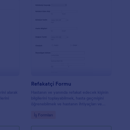
eni Müşteri Kayıt Formu
: Refakatçi Formu
Önizleme
Refakatçi Formu
rini alarak
Hastanın ve yanında refakat edecek kişinin
lerini
bilgilerini toplayabilmek, hasta geçmişini
öğrenebilmek ve hastanın ihtiyaçları ve
isteklerine kolayca ulaşabilmek için
Go to Category:
İş Formları
oluşturulmuştur.