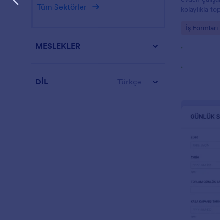
Tüm Sektörler
kolaylıkla top
Go to Cate
İş Formları
MESLEKLER
DİL
Türkçe