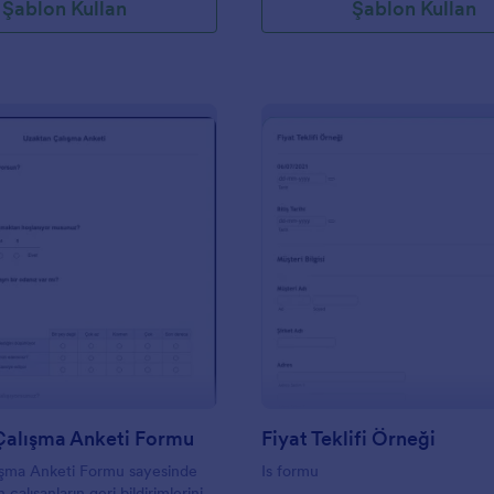
Şablon Kullan
Şablon Kullan
: Uzaktan Çalışma Anketi Formu
: Fi
Önizleme
Önizleme
Çalışma Anketi Formu
Fiyat Teklifi Örneği
ışma Anketi Formu sayesinde
Is formu
 çalışanların geri bildirimlerini