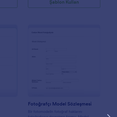
Şablon Kullan
yat Teklifi Örneği
: Fotoğrafçı Model Sö
Önizleme
Fotoğrafçı Model Sözleşmesi
Bir fotomodelin fotoğraf haklarını
fotoğrafçıya devretme formu. Model,