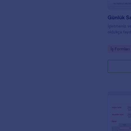
Günlük Sa
İşletmeniz v
oldukça fayd
Go to Cate
İş Formları