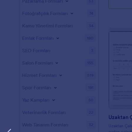
Pazarlama Formları
53
Fotoğrafçılık Formları
74
Kamu Yönetimi Formları
34
Emlak Formları
180
SEO Formları
3
Salon Formları
155
Hizmet Formları
519
Spor Formları
191
Yaz Kampları
50
Veterinerlik Formları
22
Uzaktan 
Web Tasarım Formları
32
Uzaktan Çal
evden çalışan