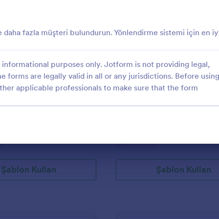
: İnternet Sitesi Geribildirim Anketi
: G
Önizleme
Önizleme
e daha fazla müşteri bulundurun. Yönlendirme sistemi için en iy
informational purposes only. Jotform is not providing legal,
e forms are legally valid in all or any jurisdictions. Before usin
İnternet Sitesi Geribildirim Anketi
Gunluk Saha Raporu
ther applicable professionals to make sure that the form
si geribildirim anketi
Günlük işleri raporlamak için örne
Bu günlük çalışma raporu örneği, i
müşteri ismi, başlama noktası, geli
zamanı, sistem türü, iş kapsamı, s
gory:
Go to Category:
İş Formları
yorumları gibi alanları içerir. Ayrı
yazan kişi yorum ve gözlemlerini d
paylaşabilecek. Ek olarak da bu gü
Şablon Kullan
Şablon Kullan
raporu örneğinde iş fotoğraflarını
yükleyebilecekleri bir alan bulunu