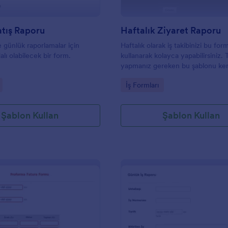
tış Raporu
Haftalık Ziyaret Raporu
e günlük raporlamalar için
Haftalık olarak iş takibinizi bu for
alı olabilecek bir form.
kullanarak kolayca yapabilirsiniz. 
yapmanız gereken bu şablonu ke
hesabınıza kopyalayıp, gerekli ema
gory:
Go to Category:
İş Formları
ayarlarını yapmak.
Şablon Kullan
Şablon Kullan