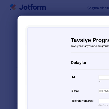
Diyalog başlangıcı
Çalışma Alanı
Form Şablo
İş Fo
SIRALA
Popüler
697 Şablon
FORM DÜZENİ
Klasik
TÜRLER
ENDÜSTRİLER
Reklam Formları
23