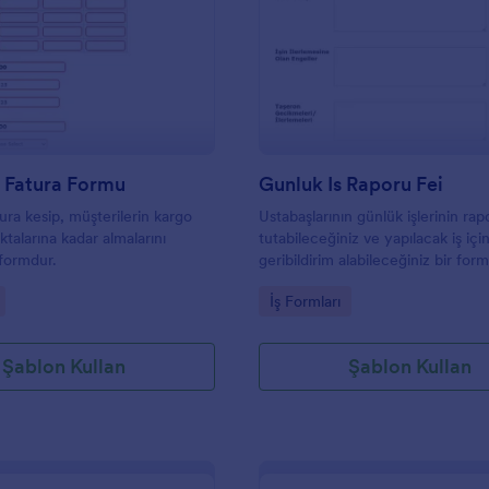
: Proforma Fatura Formu
: G
Önizleme
Önizleme
 Fatura Formu
Gunluk Is Raporu Fei
ura kesip, müşterilerin kargo
Ustabaşlarının günlük işlerinin ra
talarına kadar almalarını
tutabileceğiniz ve yapılacak iş içi
 formdur.
geribildirim alabileceğiniz bir for
gory:
Go to Category:
İş Formları
Şablon Kullan
Şablon Kullan