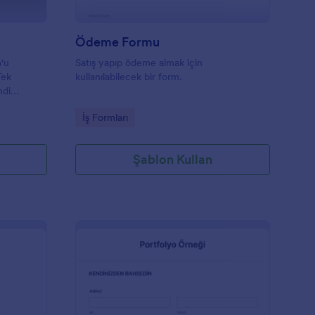
Ödeme Formu
m'u
Satış yapıp ödeme almak için
Tek
kullanılabilecek bir form.
ndi
il
Go to Category:
İş Formları
Şablon Kullan