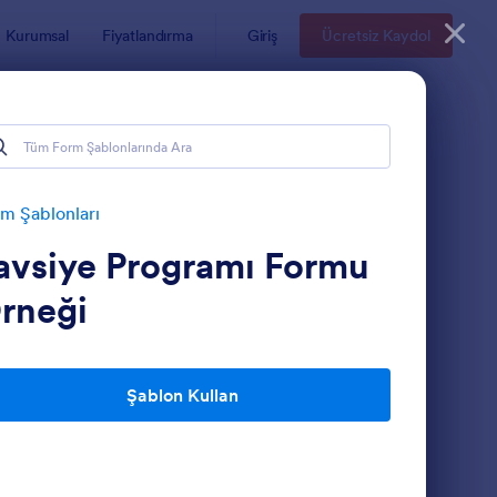
Kurumsal
Fiyatlandırma
Giriş
Ücretsiz Kaydol
m Şablonları
avsiye Programı Formu
rneği
Şablon Kullan
lgisayar Teknik Servis 2
: Malzeme Takip For
Önizleme