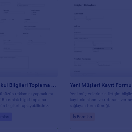
: Gayrimenkul Bilgileri Toplama Formu
: Y
Önizleme
Önizleme
Gayrimenkul Bilgileri Toplama Formu
Yeni Müşteri Kayıt Formu
ünüzün reklamını yapmak mı
Yeni müşterilerinizin iletişim bilgile
? Bu emlak bilgisi toplama
kayıt olmalarını ve referans verme
n bilgileri toplayabilirsiniz.
sağlayan form örneği.
gory:
Go to Category:
mları
İş Formları