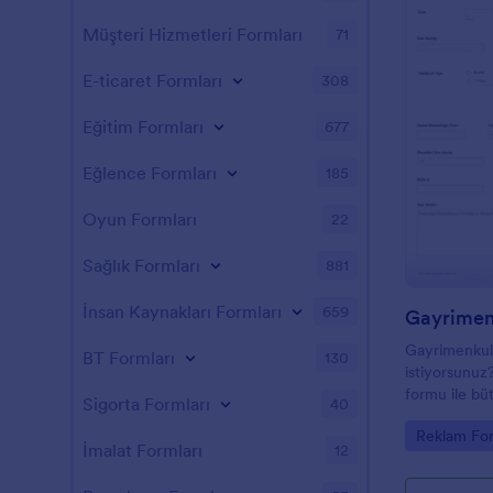
Müşteri Hizmetleri Formları
71
E-ticaret Formları
308
Eğitim Formları
677
Eğlence Formları
185
Oyun Formları
22
Sağlık Formları
881
İnsan Kaynakları Formları
659
Gayrimenkul
BT Formları
130
istiyorsunuz
formu ile bütü
Sigorta Formları
40
Go to Cate
Reklam For
İmalat Formları
12