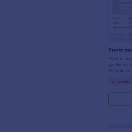
Proforma
Proforma fat
gönderim nok
sağlayan bir
Go to Cate
İş Formları