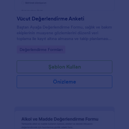
Vücut Değerlendirme Anketi
Baştan Ayağa Değerlendirme Formu, sağlık ve bakım
ekiplerinin muayene gözlemlerini düzenli veri
toplama ile kayıt altına almasına ve takip planlamasını
kolaylaştırmasına yardımcı olan bir form şablonudur.
Go to Category:
Değerlendirme Formları
Şablon Kullan
Önizleme