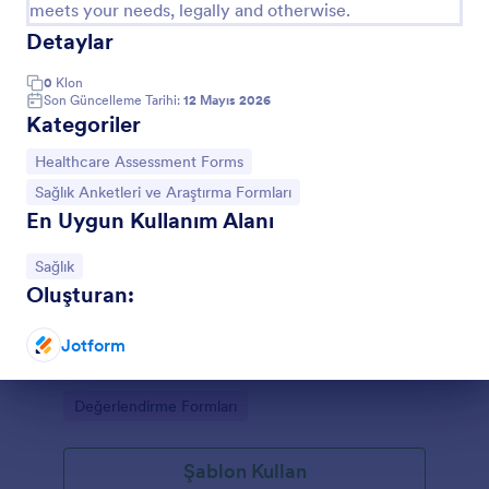
meets your needs, legally and otherwise.
Detaylar
0
Klon
Son Güncelleme Tarihi:
12 Mayıs 2026
Kategoriler
Kategoriye git:
Healthcare Assessment Forms
Kategoriye git:
Sağlık Anketleri ve Araştırma Formları
En Uygun Kullanım Alanı
Kategoriye git:
Sağlık
Yaşlı Bakım Değerlendirme Anketi
Oluşturan:
Yaşlı Bakım Değerlendirme Formu, evde bakım
ekipleri ve bakım verenler için yaşlının ihtiyaçlarını
Jotform
düzenli veri toplama ile takip etmeyi ve bakım planını
daha net oluşturmayı kolaylaştırır.
Diyalog sonu
Go to Category:
Değerlendirme Formları
Şablon Kullan