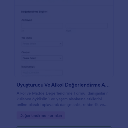
Uyuşturucu Ve Alkol Değerlendirme Anketi
Alkol ve Madde Değerlendirme Formu, danışanların
kullanım öyküsünü ve yaşam alanlarına etkilerini
online olarak toplayarak danışmanlık, rehberlik ve
yönlendirme süreçlerinde veri toplama işini
Go to Category:
Değerlendirme Formları
kolaylaştırır.