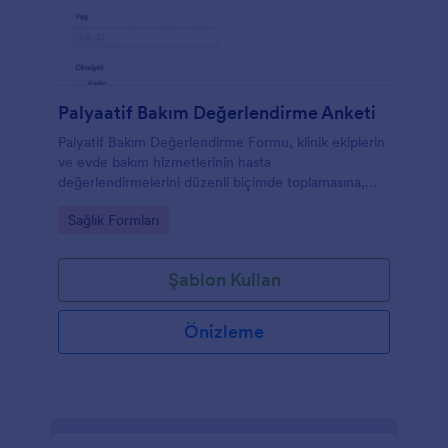
Palyaatif Bakım Değerlendirme Anketi
Palyatif Bakım Değerlendirme Formu, klinik ekiplerin
ve evde bakım hizmetlerinin hasta
değerlendirmelerini düzenli biçimde toplamasına,
izleme planı oluşturmasına ve Jotform üzerinden veri
Go to Category:
Sağlık Formları
toplama sürecini yönetmesine yardımcı olur.
Şablon Kullan
Önizleme