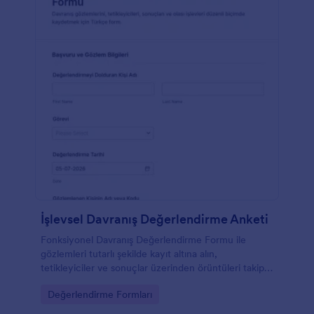
İşlevsel Davranış Değerlendirme Anketi
Fonksiyonel Davranış Değerlendirme Formu ile
gözlemleri tutarlı şekilde kayıt altına alın,
tetikleyiciler ve sonuçlar üzerinden örüntüleri takip
edin ve eğitim ile bakım ekiplerinin veri toplama
Go to Category:
Değerlendirme Formları
sürecini Jotform’da düzenleyin.