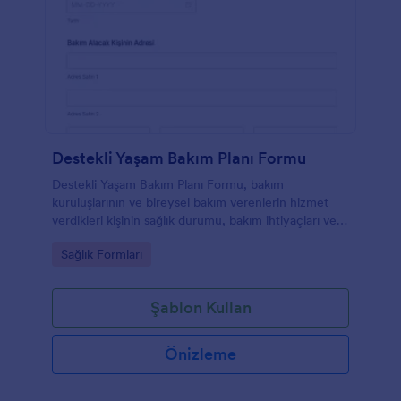
Destekli Yaşam Bakım Planı Formu
Destekli Yaşam Bakım Planı Formu, bakım
kuruluşlarının ve bireysel bakım verenlerin hizmet
verdikleri kişinin sağlık durumu, bakım ihtiyaçları ve
özel hassasiyetlerini tek bir dijital bakım planında
Go to Category:
Sağlık Formları
toplamasına yardımcı olur.
Şablon Kullan
Önizleme