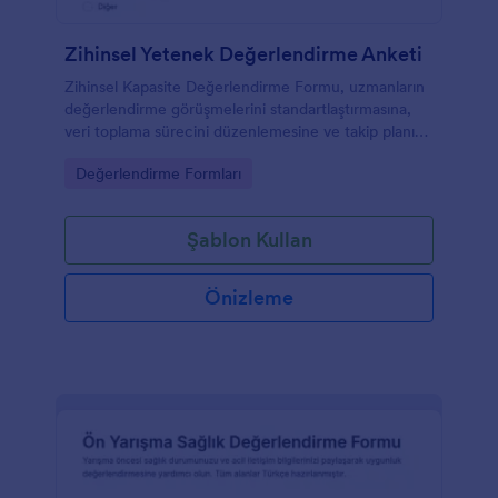
Zihinsel Yetenek Değerlendirme Anketi
Zihinsel Kapasite Değerlendirme Formu, uzmanların
değerlendirme görüşmelerini standartlaştırmasına,
veri toplama sürecini düzenlemesine ve takip planını
netleştirmesine yardımcı olan bir Jotform form
Go to Category:
Değerlendirme Formları
şablonu seçeneğidir.
Şablon Kullan
Önizleme