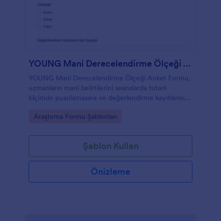
YOUNG Mani Derecelendirme Ölçeği Anketi
YOUNG Mani Derecelendirme Ölçeği Anket Formu,
uzmanların mani belirtilerini seanslarda tutarlı
biçimde puanlamasına ve değerlendirme kayıtlarını
düzenli veri toplama ile takip etmesine yardımcı olur.
Go to Category:
Araştırma Formu Şablonları
Şablon Kullan
Önizleme