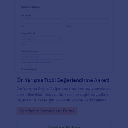
Ön Yarışma Tıbbi Değerlendirme Anketi
Ön Yarışma Sağlık Değerlendirme Formu, yarışma ve
spor etkinlikleri öncesinde katılımcı sağlık beyanlarını
ve acil durum iletişim bilgilerini online veri toplama ile
düzenli biçimde yönetmek isteyen organizatörlere
Go to Category:
Healthcare Assessment Forms
yardımcı olur.
Şablon Kullan