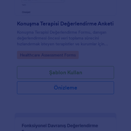
Konuşma Terapisi Değerlendirme Anketi
Konuşma Terapisi Değerlendirme Formu, danışan
değerlendirmesi öncesi veri toplama sürecini
hızlandırmak isteyen terapistler ve kurumlar için
randevu taleplerini ve başvuru bilgilerini tek noktada
Go to Category:
Healthcare Assessment Forms
toplar.
Şablon Kullan
Önizleme