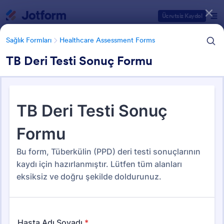
Diyalog başlangıcı
Ücretsiz Kaydol
Sağlık Formları
Healthcare Assessment Forms
TB Deri Testi Sonuç Formu
Form Şablonu Kategorileri
Sağlık Formları
Healthcare Assessment Forms
Healthcare Assessment Forms
21 Şablon