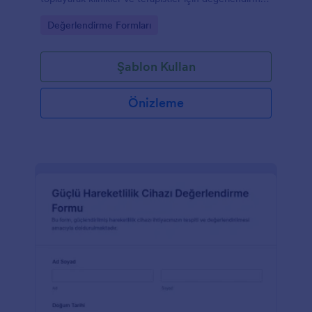
sürecini hızlandırmaya yardımcı olur.
Go to Category:
Değerlendirme Formları
Şablon Kullan
Önizleme