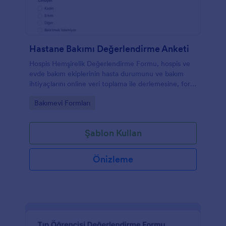
Hastane Bakımı Değerlendirme Anketi
Hospis Hemşirelik Değerlendirme Formu, hospis ve
evde bakım ekiplerinin hasta durumunu ve bakım
ihtiyaçlarını online veri toplama ile derlemesine, form
yanıtı süreçlerini düzenlemesine yardımcı olur.
Go to Category:
Bakımevi Formları
Şablon Kullan
Önizleme