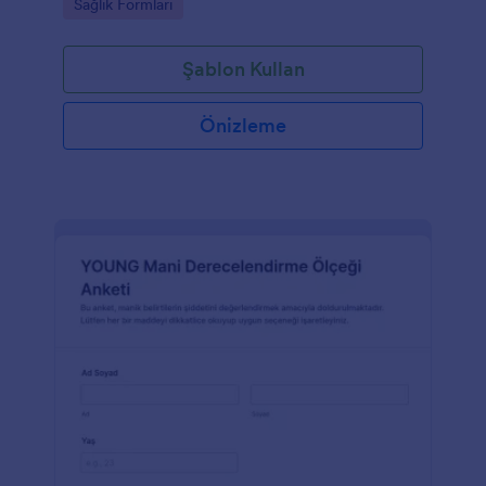
Go to Category:
Sağlık Formları
Şablon Kullan
Önizleme