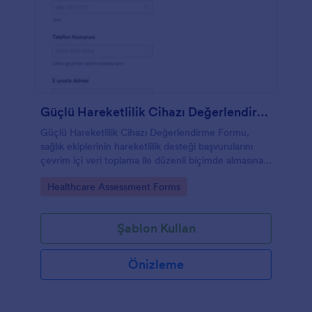
Güçlü Hareketlilik Cihazı Değerlendirme Formu
Güçlü Hareketlilik Cihazı Değerlendirme Formu,
sağlık ekiplerinin hareketlilik desteği başvurularını
çevrim içi veri toplama ile düzenli biçimde almasına
ve değerlendirme sürecini tek merkezden
Go to Category:
Healthcare Assessment Forms
yönetmesine yardımcı olur.
Şablon Kullan
Önizleme