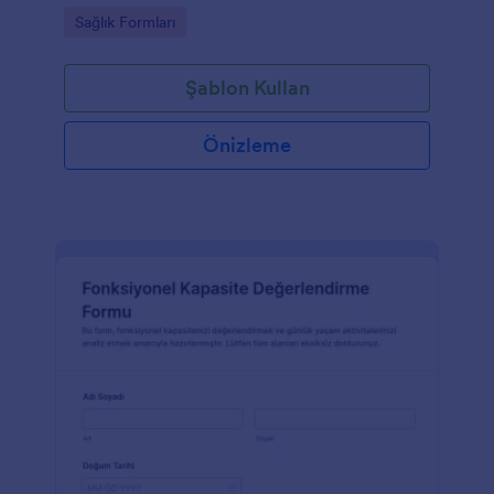
yanıtlarını Jotform üzerinden takip etmesine
Go to Category:
Sağlık Formları
yardımcı olur.
Şablon Kullan
Önizleme