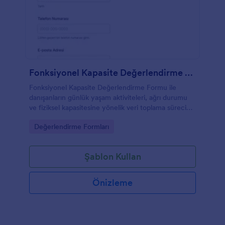
Fonksiyonel Kapasite Değerlendirme Formu
Fonksiyonel Kapasite Değerlendirme Formu ile
danışanların günlük yaşam aktiviteleri, ağrı durumu
ve fiziksel kapasitesine yönelik veri toplama sürecini
Jotform üzerinden tek noktadan yönetin.
Go to Category:
Değerlendirme Formları
Şablon Kullan
Önizleme