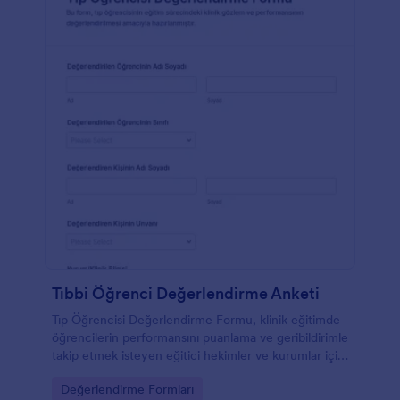
Tıbbi Öğrenci Değerlendirme Anketi
Tıp Öğrencisi Değerlendirme Formu, klinik eğitimde
öğrencilerin performansını puanlama ve geribildirimle
takip etmek isteyen eğitici hekimler ve kurumlar için
veri toplama sürecini kolaylaştırır.
Go to Category:
Değerlendirme Formları