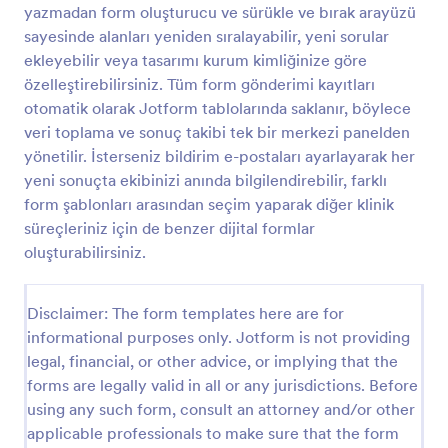
yazmadan form oluşturucu ve sürükle ve bırak arayüzü
Engelli Durum Değerlendirme Formu
sayesinde alanları yeniden sıralayabilir, yeni sorular
ekleyebilir veya tasarımı kurum kimliğinize göre
Engelli Durum Değerlendirme Formu, kurumların
engellilik değerlendirmesi için veri toplama sürecini
özelleştirebilirsiniz. Tüm form gönderimi kayıtları
dijitalleştirmesine ve başvuru sahiplerini daha hızlı
otomatik olarak Jotform tablolarında saklanır, böylece
yönlendirmesine yardımcı olur.
veri toplama ve sonuç takibi tek bir merkezi panelden
Go to Category:
Değerlendirme Formları
yönetilir. İsterseniz bildirim e-postaları ayarlayarak her
yeni sonuçta ekibinizi anında bilgilendirebilir, farklı
Şablon Kullan
form şablonları arasından seçim yaparak diğer klinik
süreçleriniz için de benzer dijital formlar
Önizleme
oluşturabilirsiniz.
Disclaimer: The form templates here are for
informational purposes only. Jotform is not providing
legal, financial, or other advice, or implying that the
forms are legally valid in all or any jurisdictions. Before
using any such form, consult an attorney and/or other
applicable professionals to make sure that the form