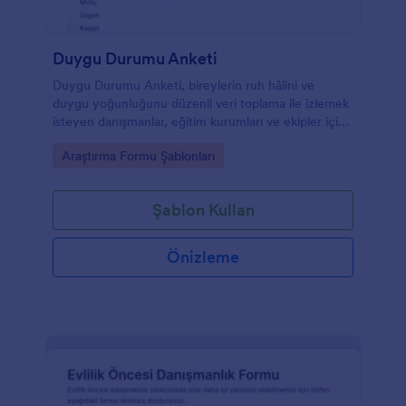
Duygu Durumu Anketi
Duygu Durumu Anketi, bireylerin ruh hâlini ve
duygu yoğunluğunu düzenli veri toplama ile izlemek
isteyen danışmanlar, eğitim kurumları ve ekipler için
pratik bir anket şablonu sunar.
Go to Category:
Araştırma Formu Şablonları
Şablon Kullan
Önizleme