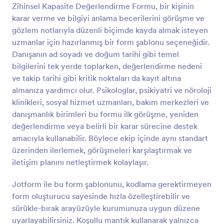
Zihinsel Kapasite Değerlendirme Formu, bir kişinin
Önizleme
karar verme ve bilgiyi anlama becerilerini görüşme ve
gözlem notlarıyla düzenli biçimde kayda almak isteyen
uzmanlar için hazırlanmış bir form şablonu seçeneğidir.
Danışanın ad soyadı ve doğum tarihi gibi temel
bilgilerini tek yerde toplarken, değerlendirme nedeni
ve takip tarihi gibi kritik noktaları da kayıt altına
almanıza yardımcı olur. Psikologlar, psikiyatri ve nöroloji
klinikleri, sosyal hizmet uzmanları, bakım merkezleri ve
danışmanlık birimleri bu formu ilk görüşme, yeniden
değerlendirme veya belirli bir karar sürecine destek
amacıyla kullanabilir. Böylece ekip içinde aynı standart
üzerinden ilerlemek, görüşmeleri karşılaştırmak ve
iletişim planını netleştirmek kolaylaşır.
Jotform ile bu form şablonunu, kodlama gerektirmeyen
form oluşturucu sayesinde hızla özelleştirebilir ve
sürükle-bırak arayüzüyle kurumunuza uygun düzene
uyarlayabilirsiniz. Koşullu mantık kullanarak yalnızca