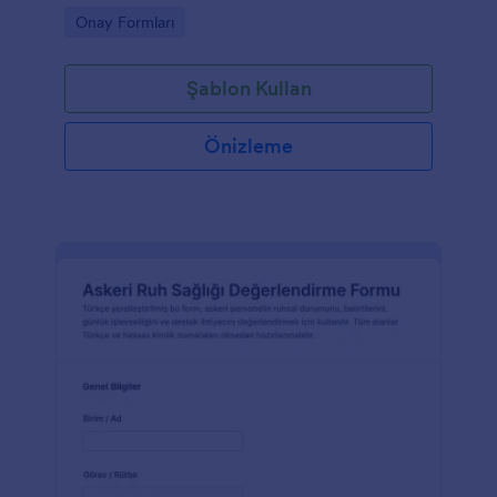
danışmanlık merkezleri için danışan kabul sürecini
Go to Category:
Onay Formları
kolaylaştırır.
Şablon Kullan
Önizleme