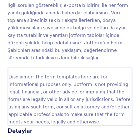
ilgili soruları gösterebilir, e-posta bildirimi ile her form
Mental Sağlık Vaka Danışma Formu
yanıtı geldiğinde anında haberdar olabilirsiniz. Veri
Mental Sağlık Vaka Danışma Formu, ruh sağlığı
toplama süreciniz tek bir akışta ilerlerken, dosya
profesyonellerinin danışan bilgilerini, başvuru
yüklemesi alanı sayesinde ek belge ve notları da aynı
nedenini ve psikososyal durumu düzenli biçimde
kayıtta tutabilir ve yanıtları jotform tablolar içinde
toplayıp vaka değerlendirme sürecini planlamasına
düzenli şekilde takip edebilirsiniz. Jotform’un Form
Go to Category:
Mental Health Forms
yardımcı olur.
Şablonları arasındaki bu yaklaşım, değerlendirme
sürecinde tutarlılık ve izlenebilirlik sağlar.
Şablon Kullan
Disclaimer: The form templates here are for
Önizleme
informational purposes only. Jotform is not providing
legal, financial, or other advice, or implying that the
forms are legally valid in all or any jurisdictions. Before
using any such form, consult an attorney and/or other
applicable professionals to make sure that the form
meets your needs, legally and otherwise.
Detaylar