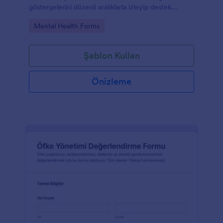
göstergelerini düzenli aralıklarla izleyip destek
ihtiyacını erken fark etmesine yardımcı olan bir form
Go to Category:
Mental Health Forms
şablonudur.
Şablon Kullan
Önizleme