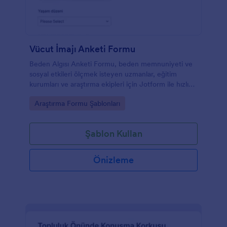
Vücut İmajı Anketi Formu
Beden Algısı Anketi Formu, beden memnuniyeti ve
sosyal etkileri ölçmek isteyen uzmanlar, eğitim
kurumları ve araştırma ekipleri için Jotform ile hızlı
veri toplama ve değerlendirme yapmayı kolaylaştırır.
Go to Category:
Araştırma Formu Şablonları
Şablon Kullan
Önizleme