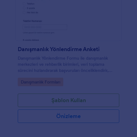
Danışmanlık Yönlendirme Anketi
Danışmanlık Yönlendirme Formu ile danışmanlık
merkezleri ve rehberlik birimleri, veri toplama
sürecini hızlandırarak başvuruları önceliklendirir,
doğru uzmana yönlendirir ve Jotform üzerinden
Go to Category:
Danışmanlık Formları
form yanıtlarını tek noktadan takip eder.
Şablon Kullan
Önizleme