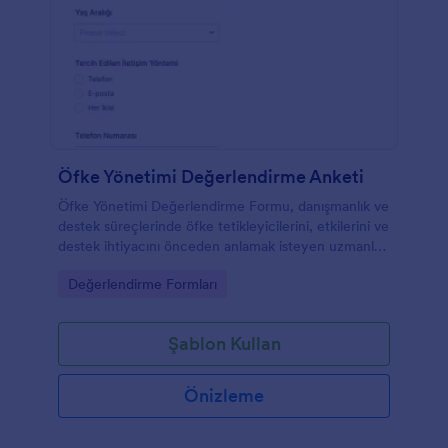
Öfke Yönetimi Değerlendirme Anketi
Öfke Yönetimi Değerlendirme Formu, danışmanlık ve
destek süreçlerinde öfke tetikleyicilerini, etkilerini ve
destek ihtiyacını önceden anlamak isteyen uzmanlar
için veri toplama sürecini kolaylaştırır.
Go to Category:
Değerlendirme Formları
Şablon Kullan
Önizleme