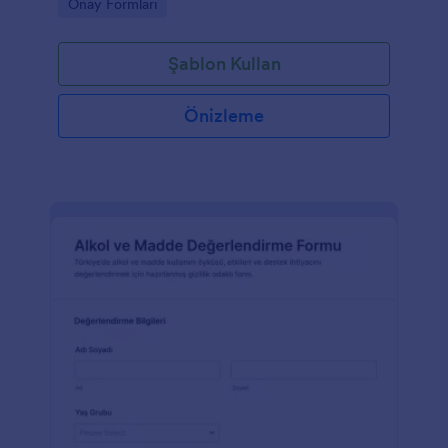
Go to Category:
Onay Formları
Şablon Kullan
Önizleme