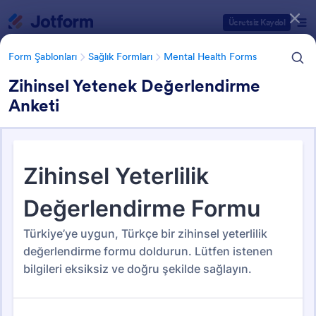
Diyalog başlangıcı
Ücretsiz Kaydol
Form Şablonları
Sağlık Formları
Mental Health Forms
Zihinsel Yetenek Değerlendirme
Anketi
Form Şablonu Kategorileri
Form Şablonları
Sağlık Formları
Mental Health Forms
Mental Health Forms
39 Şablon