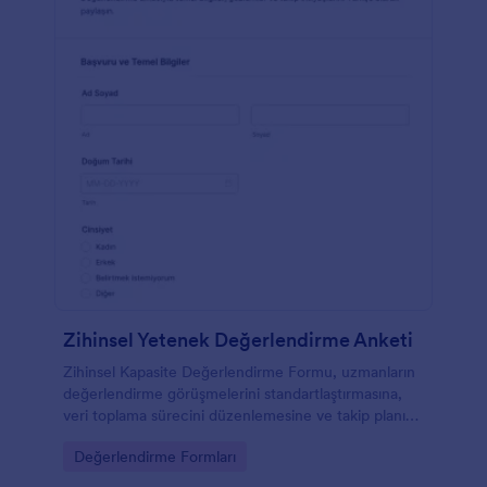
Zihinsel Yetenek Değerlendirme Anketi
Zihinsel Kapasite Değerlendirme Formu, uzmanların
değerlendirme görüşmelerini standartlaştırmasına,
veri toplama sürecini düzenlemesine ve takip planını
netleştirmesine yardımcı olan bir Jotform form
Go to Category:
Değerlendirme Formları
şablonu seçeneğidir.