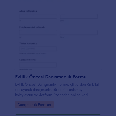
Evlilik Öncesi Danışmanlık Formu
Evlilik Öncesi Danışmanlık Formu, çiftlerden ön bilgi
toplayarak danışmanlık sürecini planlamayı
kolaylaştırır ve Jotform üzerinden online veri
toplama ile form yanıtlarını tek yerde yönetmenize
Go to Category:
Danışmanlık Formları
yardımcı olur.