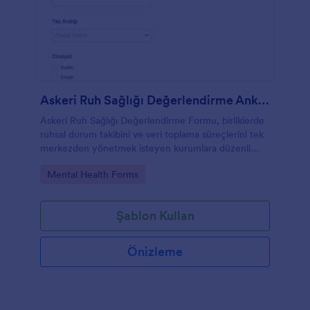
Askeri Ruh Sağlığı Değerlendirme Anketi
Askeri Ruh Sağlığı Değerlendirme Formu, birliklerde
ruhsal durum takibini ve veri toplama süreçlerini tek
merkezden yönetmek isteyen kurumlara düzenli
değerlendirme ve izleme için pratik bir form şablonu
Go to Category:
Mental Health Forms
sunar.
Şablon Kullan
Önizleme