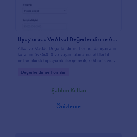
Uyuşturucu Ve Alkol Değerlendirme Anketi
Alkol ve Madde Değerlendirme Formu, danışanların
kullanım öyküsünü ve yaşam alanlarına etkilerini
online olarak toplayarak danışmanlık, rehberlik ve
yönlendirme süreçlerinde veri toplama işini
Go to Category:
Değerlendirme Formları
kolaylaştırır.
Şablon Kullan
Önizleme