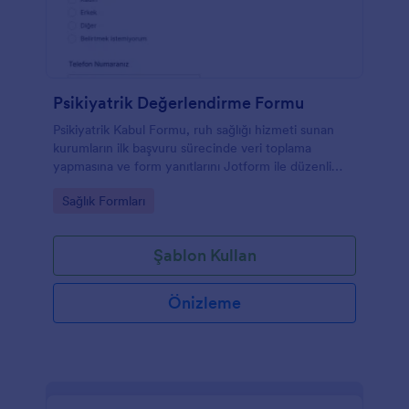
Psikiyatrik Değerlendirme Formu
Psikiyatrik Kabul Formu, ruh sağlığı hizmeti sunan
kurumların ilk başvuru sürecinde veri toplama
yapmasına ve form yanıtlarını Jotform ile düzenli
biçimde yönetmesine yardımcı olan bir form
Go to Category:
Sağlık Formları
şablonudur.
Şablon Kullan
Önizleme