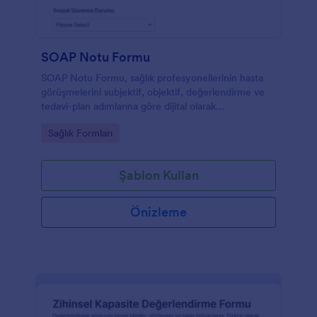
SOAP Notu Formu
SOAP Notu Formu, sağlık profesyonellerinin hasta
görüşmelerini subjektif, objektif, değerlendirme ve
tedavi-plan adımlarına göre dijital olarak
kaydetmesini ve düzenli arşivlemesini sağlayan bir
Go to Category:
Sağlık Formları
form şablonudur.
Şablon Kullan
Önizleme