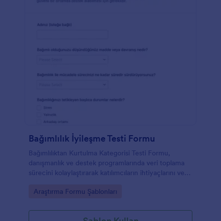
Bağımlılık İyileşme Testi Formu
Bağımlılıktan Kurtulma Kategorisi Testi Formu,
danışmanlık ve destek programlarında veri toplama
sürecini kolaylaştırarak katılımcıların ihtiyaçlarını ve
hazırlık düzeyini daha net değerlendirmeye yardımcı
Go to Category:
Araştırma Formu Şablonları
olur.
Şablon Kullan