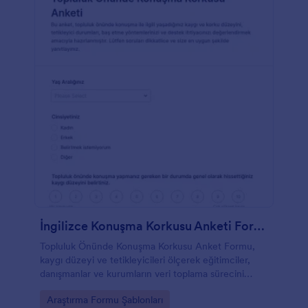
İngilizce Konuşma Korkusu Anketi Formu
Topluluk Önünde Konuşma Korkusu Anket Formu,
kaygı düzeyi ve tetikleyicileri ölçerek eğitimciler,
danışmanlar ve kurumların veri toplama sürecini
destekleyen bir form şablonudur.
Go to Category:
Araştırma Formu Şablonları