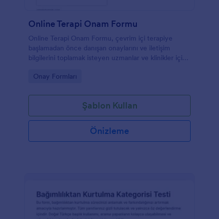
Online Terapi Onam Formu
Online Terapi Onam Formu, çevrim içi terapiye
başlamadan önce danışan onaylarını ve iletişim
bilgilerini toplamak isteyen uzmanlar ve klinikler için
pratik bir onam formu şablonudur.
Go to Category:
Onay Formları
Şablon Kullan
Önizleme