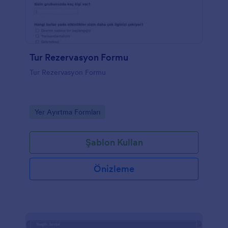
Tur Rezervasyon Formu
Tur Rezervasyon Formu
Go to Category:
Yer Ayırtma Formları
Şablon Kullan
Önizleme