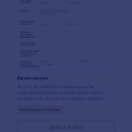
Rezervasyon
Bu form ile otelinizde konaklama yapacak
müşterilerinizin ihtiyaç duyabileceğiniz bilgileri
almanıza yarar. Bu form ile konaklama talepleri,
kahvaltı isteği gibi ek bilgileri alabilirsiniz.
Go to Category:
Rezervasyon Formları
Şablon Kullan