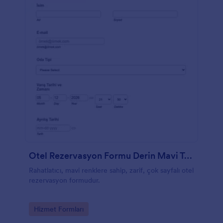
Otel Rezervasyon Formu Derin Mavi Tema
Rahatlatıcı, mavi renklere sahip, zarif, çok sayfalı otel
rezervasyon formudur.
Go to Category:
Hizmet Formları