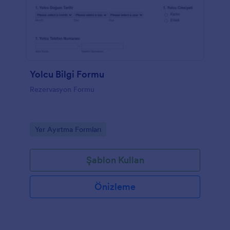
Yolcu Bilgi Formu
Rezervasyon Formu
Go to Category:
Yer Ayırtma Formları
Şablon Kullan
Önizleme