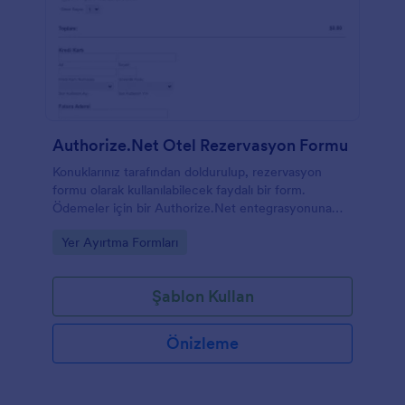
Authorize.Net Otel Rezervasyon Formu
Konuklarınız tarafından doldurulup, rezervasyon
formu olarak kullanılabilecek faydalı bir form.
Ödemeler için bir Authorize.Net entegrasyonuna
sahiptir. Oda rezervasyonu yaptırmayı daha kolay ve
Go to Category:
Yer Ayırtma Formları
hızlı hale getirin. Otelciler için mükemmel.
Şablon Kullan
Önizleme