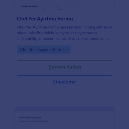
Otel Yer Ayırtma Formu
Otel Yer Ayırtma formu sayesinde bir otel işletmecisi
olarak misafirlerinizin kolayca yer ayırtmasını
sağlayabilir, konuklarınıza oteliniz, restoranınız ve
diğer otel imkanları hakkında bilgi verebilirsiniz.
Go to Category:
Otel Rezervasyon Formları
Konaklama tarihleri ve diğer ihtiyaçlar için özel
alanlara sahip olan bu formu kolayca kendinize göre
yeniden düzenleyebilirsiniz.
Şablon Kullan
Önizleme