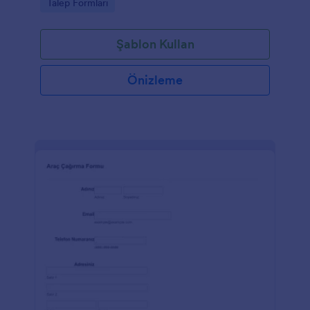
Go to Category:
Talep Formları
Şablon Kullan
Önizleme