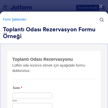
Diyalog başlangıcı
Ücretsiz Kaydol
Form Şablonları
Toplantı Odası Rezervasyon Formu
Örneği
Form Şablonu Kategorileri
Form Şablonları
Yer Ayırtma Formları
62 Şablon