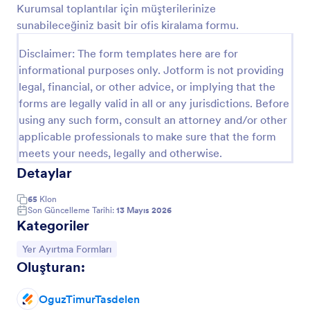
Kurumsal toplantılar için müşterilerinize
Önizleme
sunabileceğiniz basit bir ofis kiralama formu.
Disclaimer: The form templates here are for
informational purposes only. Jotform is not providing
legal, financial, or other advice, or implying that the
forms are legally valid in all or any jurisdictions. Before
using any such form, consult an attorney and/or other
applicable professionals to make sure that the form
meets your needs, legally and otherwise.
Detaylar
65
Klon
Son Güncelleme Tarihi:
13 Mayıs 2026
Kategoriler
Kategoriye git:
Yer Ayırtma Formları
Oluşturan:
OguzTimurTasdelen