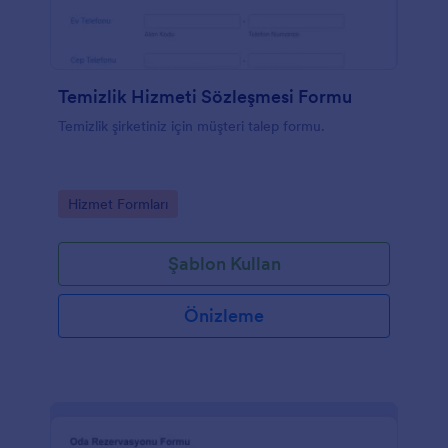
Temizlik Hizmeti Sözleşmesi Formu
Temizlik şirketiniz için müşteri talep formu.
Go to Category:
Hizmet Formları
Şablon Kullan
Önizleme