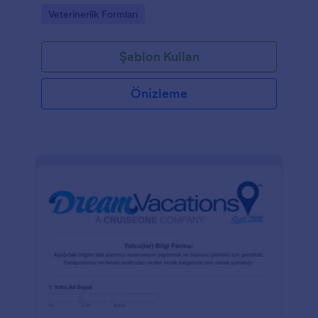
Go to Category:
Veterinerlik Formları
Şablon Kullan
Önizleme