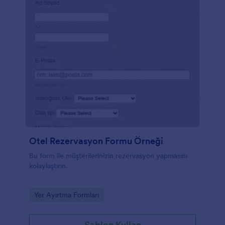
Otel Rezervasyon Formu Örneği
Bu form ile müşterilerinizin rezervasyon yapmasını
kolaylaştırın.
Go to Category:
Yer Ayırtma Formları
Şablon Kullan