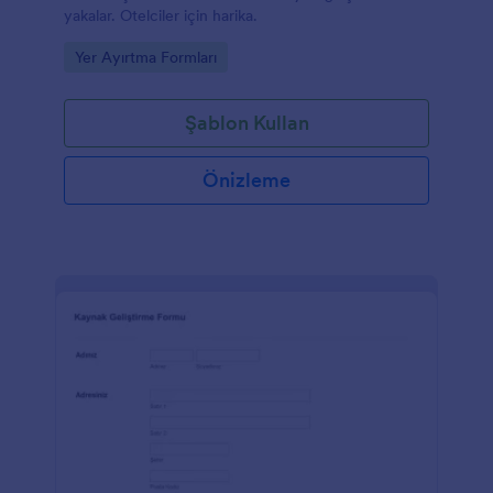
yakalar. Otelciler için harika.
Go to Category:
Yer Ayırtma Formları
Şablon Kullan
Önizleme