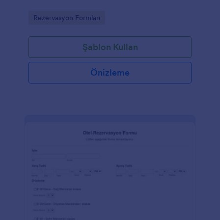
Go to Category:
Rezervasyon Formları
Şablon Kullan
Önizleme