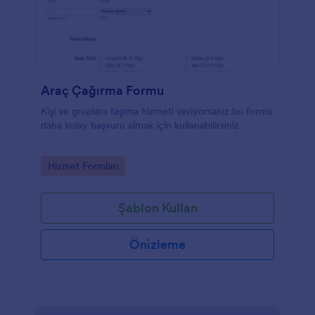
Araç Çağırma Formu
Kişi ve gruplara taşıma hizmeti veriyorsanız bu formu
daha kolay başvuru almak için kullanabilirsiniz.
Go to Category:
Hizmet Formları
Şablon Kullan
Önizleme