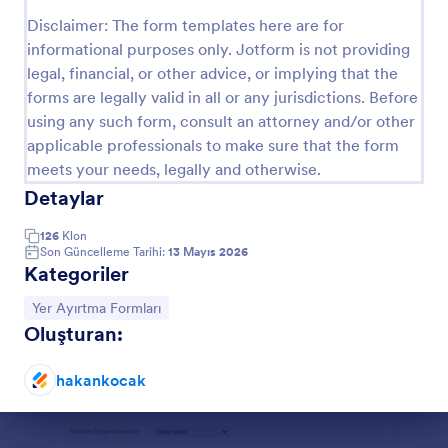
Önizleme
Disclaimer: The form templates here are for
informational purposes only. Jotform is not providing
legal, financial, or other advice, or implying that the
forms are legally valid in all or any jurisdictions. Before
using any such form, consult an attorney and/or other
applicable professionals to make sure that the form
meets your needs, legally and otherwise.
Detaylar
126
Klon
Son Güncelleme Tarihi:
13 Mayıs 2026
Kategoriler
Kategoriye git:
Yer Ayırtma Formları
Oluşturan:
hakankocak
Diyalog sonu