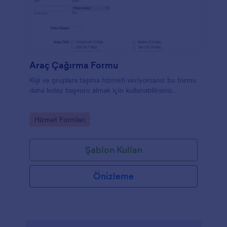
Araç Çağırma Formu
Kişi ve gruplara taşıma hizmeti veriyorsanız bu formu
daha kolay başvuru almak için kullanabilirsiniz.
Go to Category:
Hizmet Formları
Şablon Kullan
Önizleme