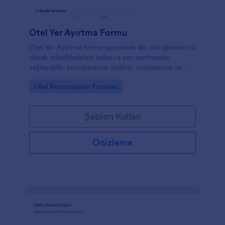
Otel Yer Ayırtma Formu
Otel Yer Ayırtma formu sayesinde bir otel işletmecisi
olarak misafirlerinizin kolayca yer ayırtmasını
sağlayabilir, konuklarınıza oteliniz, restoranınız ve
diğer otel imkanları hakkında bilgi verebilirsiniz.
Go to Category:
Otel Rezervasyon Formları
Konaklama tarihleri ve diğer ihtiyaçlar için özel
alanlara sahip olan bu formu kolayca kendinize göre
yeniden düzenleyebilirsiniz.
Şablon Kullan
Önizleme