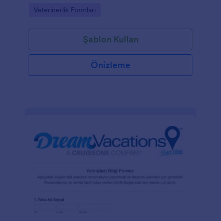
Go to Category:
Veterinerlik Formları
Şablon Kullan
Önizleme