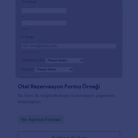
Otel Rezervasyon Formu Örneği
Bu form ile müşterilerinizin rezervasyon yapmasını
kolaylaştırın.
Go to Category:
Yer Ayırtma Formları
Şablon Kullan