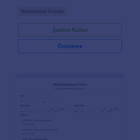
Go to Category:
Rezervasyon Formları
Şablon Kullan
Önizleme