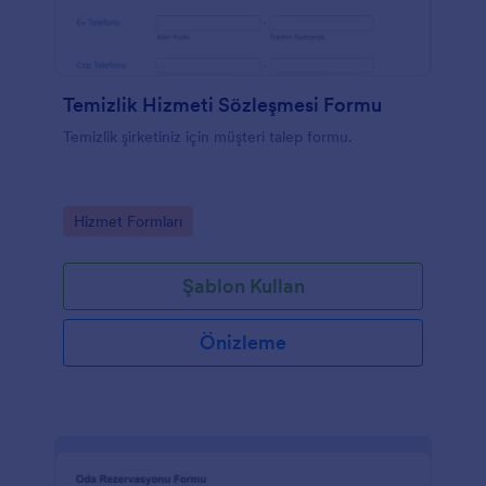
Temizlik Hizmeti Sözleşmesi Formu
Temizlik şirketiniz için müşteri talep formu.
Go to Category:
Hizmet Formları
Şablon Kullan
Önizleme