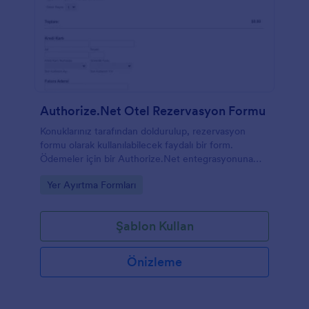
Authorize.Net Otel Rezervasyon Formu
Konuklarınız tarafından doldurulup, rezervasyon
formu olarak kullanılabilecek faydalı bir form.
Ödemeler için bir Authorize.Net entegrasyonuna
sahiptir. Oda rezervasyonu yaptırmayı daha kolay ve
Go to Category:
Yer Ayırtma Formları
hızlı hale getirin. Otelciler için mükemmel.
Şablon Kullan
Önizleme