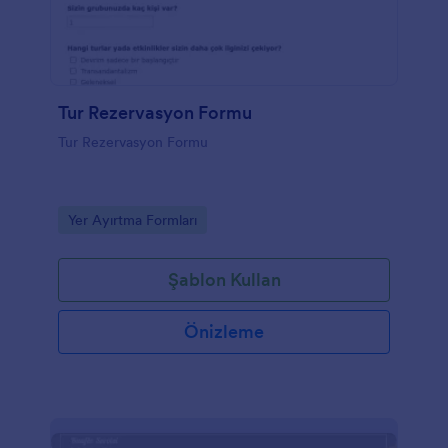
Tur Rezervasyon Formu
Tur Rezervasyon Formu
Go to Category:
Yer Ayırtma Formları
Şablon Kullan
Önizleme