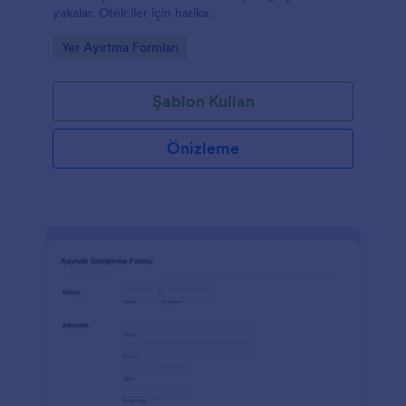
yakalar. Otelciler için harika.
Go to Category:
Yer Ayırtma Formları
Şablon Kullan
Önizleme