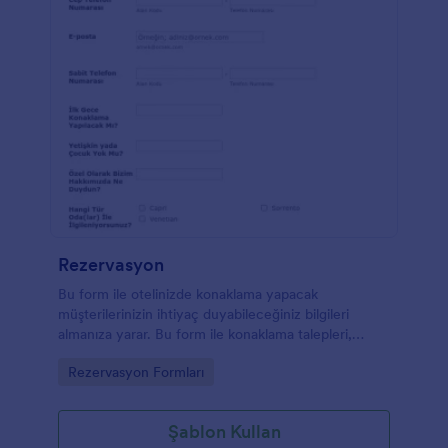
Rezervasyon
Bu form ile otelinizde konaklama yapacak
müşterilerinizin ihtiyaç duyabileceğiniz bilgileri
almanıza yarar. Bu form ile konaklama talepleri,
kahvaltı isteği gibi ek bilgileri alabilirsiniz.
Go to Category:
Rezervasyon Formları
Şablon Kullan