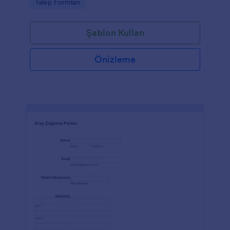
Go to Category:
Talep Formları
Şablon Kullan
Önizleme