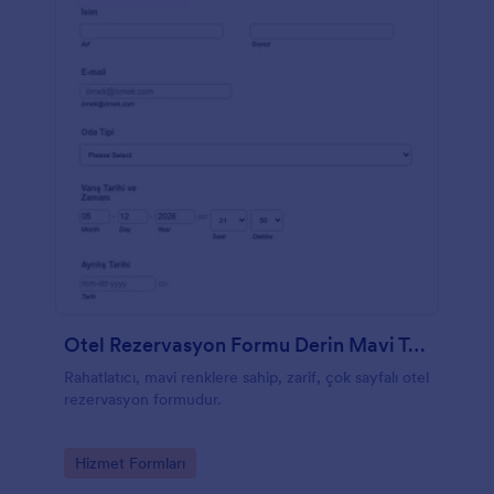
Otel Rezervasyon Formu Derin Mavi Tema
Rahatlatıcı, mavi renklere sahip, zarif, çok sayfalı otel
rezervasyon formudur.
Go to Category:
Hizmet Formları