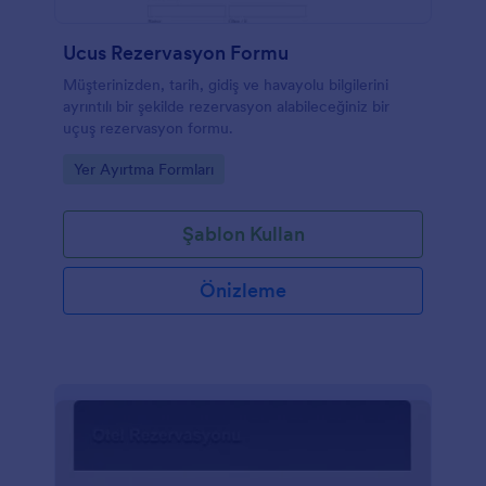
Ucus Rezervasyon Formu
Müşterinizden, tarih, gidiş ve havayolu bilgilerini
ayrıntılı bir şekilde rezervasyon alabileceğiniz bir
uçuş rezervasyon formu.
Go to Category:
Yer Ayırtma Formları
Şablon Kullan
Önizleme