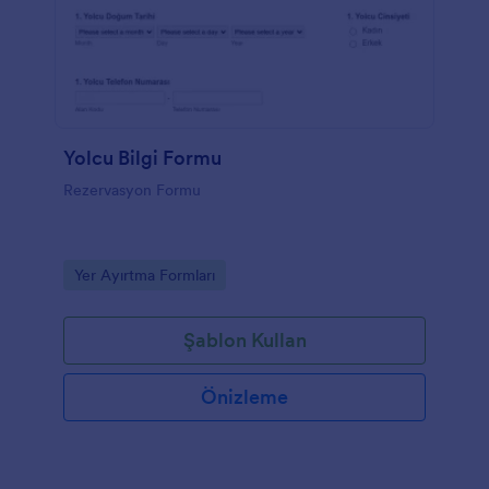
Yolcu Bilgi Formu
Rezervasyon Formu
Go to Category:
Yer Ayırtma Formları
Şablon Kullan
Önizleme