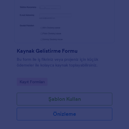
Kaynak Gelistirme Formu
Bu form ile iş fikriniz veya projeniz için küçük
ödemeler ile kolayca kaynak toplayabilirsiniz.
Go to Category:
Kayıt Formları
Şablon Kullan
Önizleme