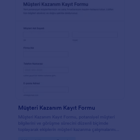
entegre edin, hatta Stripe veya PayPal gibi güvenilir
ödeme işlemcileri aracılığıyla ödeme toplayın! İster
web sitenize yerleştirin ister bağımsız olarak kullanın.
Ücretsiz Sosyal Medya Pazarlama Müşteri Alım
Formu şablonumuzu hemen kullanmaya başlayın.
Müşteri Kazanım Kayıt Formu
Müşteri Kazanım Kayıt Formu, potansiyel müşteri
bilgilerini ve görüşme sürecini düzenli biçimde
toplayarak ekiplerin müşteri kazanma çalışmalarını
Jotform üzerinden tek noktadan takip etmesine