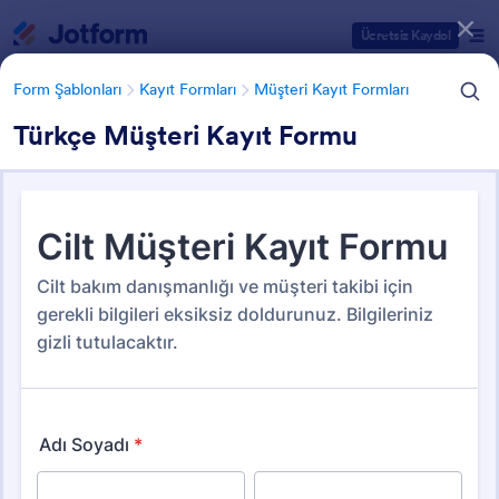
Diyalog başlangıcı
Ücretsiz Kaydol
Form Şablonları
Kayıt Formları
Müşteri Kayıt Formları
Türkçe Müşteri Kayıt Formu
Form Şablonu Kategorileri
Form Şablonları
Kayıt Formları
Müşteri Kayıt Formları
Müşteri Kayıt Formları
22 Şablon