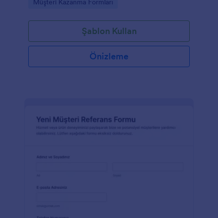
Go to Category:
Müşteri Kazanma Formları
yardımcı olur.
Şablon Kullan
Önizleme