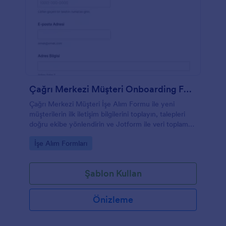
Çağrı Merkezi Müşteri Onboarding Formu
Çağrı Merkezi Müşteri İşe Alım Formu ile yeni
müşterilerin ilk iletişim bilgilerini toplayın, talepleri
doğru ekibe yönlendirin ve Jotform ile veri toplama
sürecini tek bir form yanıtı akışında yönetin.
Go to Category:
İşe Alım Formları
Şablon Kullan
Önizleme