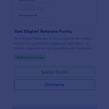
Yeni Müşteri Referans Formu
Yeni Müşteri Referans Formu, müşterilerden onaylı
referans ve geribildirim toplayarak web siteniz ve
tanıtım çalışmalarınız için güvenilir içerik üretmenize
yardımcı olur.
Go to Category:
Reference Forms
Şablon Kullan
Önizleme