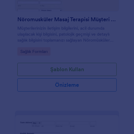
Nöromusküler Masaj Terapisi Müşteri Kayıt Formu
Müşterilerinizin iletişim bilgilerini, acil durumda
ulaşılacak kişi bilgisini, patolojik geçmişi ve detaylı
sağlık bilgisini toplamanızı sağlayan Nöromüsküler
Masaj Terapisi Onay ve Müşteri Kabul Formu
Go to Category:
Sağlık Formları
Şablon Kullan
Önizleme