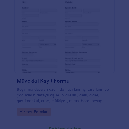
Müvekkil Kayıt Formu
Boşanma davaları özelinde hazırlanmış, tarafların ve
çocukların detaylı kişisel bilgilerini, gelir, gider,
gayrimenkul, araç, mülkiyet, miras, borç, hesap
bilgileri ve boşanma gerekçelerini toplayan müvekkil
Go to Category:
Hizmet Formları
kayıt formu.
Şablon Kullan