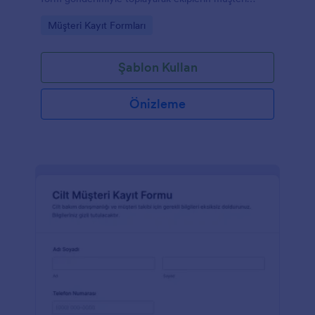
açılışını hızla başlatmasına yardımcı olan bir form
Go to Category:
Müşteri Kayıt Formları
şablonudur.
Şablon Kullan
Önizleme