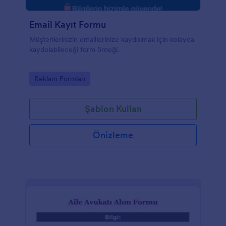
Email Kayıt Formu
Müşterilerinizin emaillerinize kaydolmak için kolayca
kaydolabileceği form örneği.
Go to Category:
Reklam Formları
Şablon Kullan
Önizleme