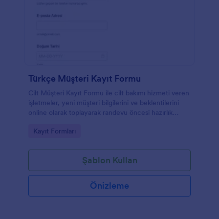
Türkçe Müşteri Kayıt Formu
Cilt Müşteri Kayıt Formu ile cilt bakımı hizmeti veren
işletmeler, yeni müşteri bilgilerini ve beklentilerini
online olarak toplayarak randevu öncesi hazırlık
sürecini kolaylaştırabilir.
Go to Category:
Kayıt Formları
Şablon Kullan
Önizleme