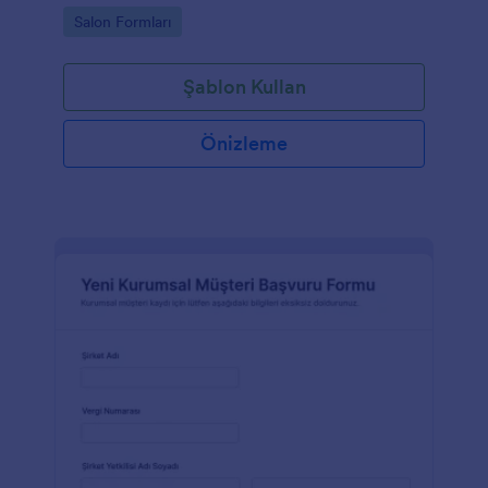
ve form yanıtlarını tek yerden yönetin.
Go to Category:
Salon Formları
Şablon Kullan
Önizleme