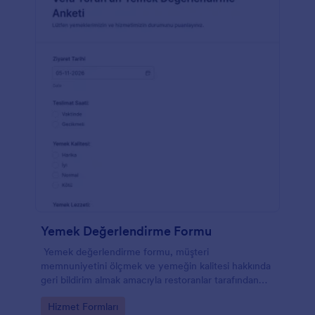
Yemek Değerlendirme Formu
Yemek değerlendirme formu, müşteri
memnuniyetini ölçmek ve yemeğin kalitesi hakkında
geri bildirim almak amacıyla restoranlar tarafından
kullanılan bir ankettir.
Go to Category:
Hizmet Formları