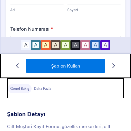
Şablon Kullan
Yeni Müşteri Kayıt Formu
Yeni müşterilerinizin iletişim bilgilerini alarak kayıt
olmalarını ve referans vermelerini sağlayan form
Genel Bakış
Daha Fazla
örneği.
Go to Category:
İş Formları
Şablon Detayı
Şablon Kullan
Cilt Müşteri Kayıt Formu, güzellik merkezleri, cilt