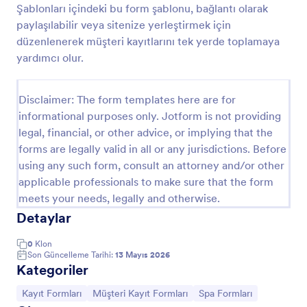
Şablonları içindeki bu form şablonu, bağlantı olarak
Kirpik Uzatma Onay Formu
paylaşılabilir veya sitenize yerleştirmek için
düzenlenerek müşteri kayıtlarını tek yerde toplamaya
Kirpik uzatma onay formu sayesinde güzellik salonu
ve benzeri yerlere gelen müşterinizden bazı ön koşul
yardımcı olur.
şartlarını ve önemli soruların cevabını alabilirsiniz.
Go to Category:
Salon Formları
Disclaimer: The form templates here are for
informational purposes only. Jotform is not providing
legal, financial, or other advice, or implying that the
Şablon Kullan
forms are legally valid in all or any jurisdictions. Before
using any such form, consult an attorney and/or other
Önizleme
applicable professionals to make sure that the form
meets your needs, legally and otherwise.
Detaylar
0
Klon
Son Güncelleme Tarihi:
13 Mayıs 2026
Kategoriler
Kategoriye git:
Kategoriye git:
Kategoriye git:
Kayıt Formları
Müşteri Kayıt Formları
Spa Formları