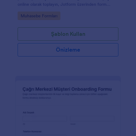
online olarak toplayın, Jotform üzerinden form
yanıtlarını düzenli biçimde takip ederek müşteri
Go to Category:
Muhasebe Formları
kabul sürecinizi hızlandırın.
Şablon Kullan
Önizleme