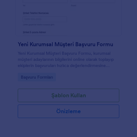
Yeni Kurumsal Müşteri Başvuru Formu
Yeni Kurumsal Müşteri Başvuru Formu, kurumsal
müşteri adaylarının bilgilerini online olarak toplayıp
ekiplerin başvuruları hızlıca değerlendirmesine
yardımcı olan bir form şablonudur.
Go to Category:
Başvuru Formları
Şablon Kullan
Önizleme