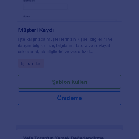
Müşteri Kaydı
İşte karşınızda müşterilerinizin kişisel bilgilerini ve
iletişim bilgilerini, iş bilgilerini, fatura ve sevkiyat
adreslerini, ek bilgilerini ve varsa özel
gereksinimlerini ileterek işletmenize kaydolmak için
Go to Category:
İş Formları
doldurabilecekleri ayrıntılı bir Müşteri Kayıt Formu.
Form; gerekli alanları ekleyebileceğiniz,
değiştirebileceğiniz, kaldırabileceğiniz, görsel ve
Şablon Kullan
bilgilendirici içeriğinizi ekleyebileceğiniz, yazı
tiplerini, renkleri ve arka planı değiştirebileceğiniz ve
web sitenize yerleştirebileceğiniz veya bağımsız bir
Önizleme
form olarak kullanabileceğiniz şekilde tamamen
özelleştirilebilmektedir.