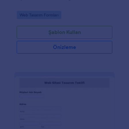
Go to Category:
Web Tasarım Formları
Şablon Kullan
Önizleme