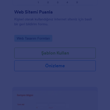
Web Sitemi Puanla
Kişisel olarak kullandığınız internet siteniz için basit
bir geri bildirim formu.
Go to Category:
Web Tasarım Formları
Şablon Kullan
Önizleme