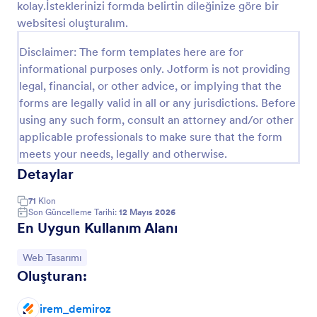
kolay.İsteklerinizi formda belirtin dileğinize göre bir
Önizleme
websitesi oluşturalım.
Disclaimer: The form templates here are for
informational purposes only. Jotform is not providing
legal, financial, or other advice, or implying that the
forms are legally valid in all or any jurisdictions. Before
using any such form, consult an attorney and/or other
applicable professionals to make sure that the form
meets your needs, legally and otherwise.
Detaylar
71
Klon
Son Güncelleme Tarihi:
12 Mayıs 2026
En Uygun Kullanım Alanı
Kategoriye git:
Web Tasarımı
Oluşturan:
irem_demiroz