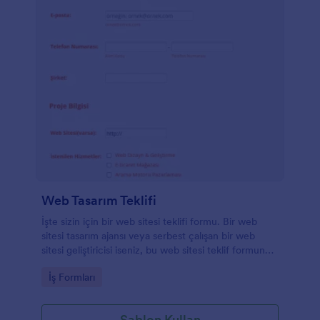
Web Tasarım Teklifi
İşte sizin için bir web sitesi teklifi formu. Bir web
sitesi tasarım ajansı veya serbest çalışan bir web
sitesi geliştiricisi iseniz, bu web sitesi teklif formunu
müşterilerinize teklif vermek için kullanabilirsiniz. Bu
Go to Category:
İş Formları
formu kullanın ve müşterilerinizin bugün sizden bir
teklif almasını sağlayın!
Şablon Kullan