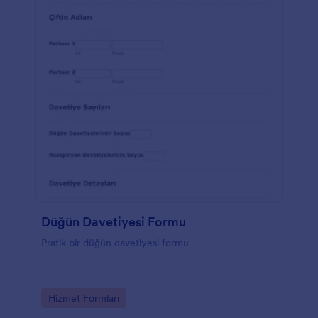
Düğün Davetiyesi Formu
Pratik bir düğün davetiyesi formu
Go to Category:
Hizmet Formları