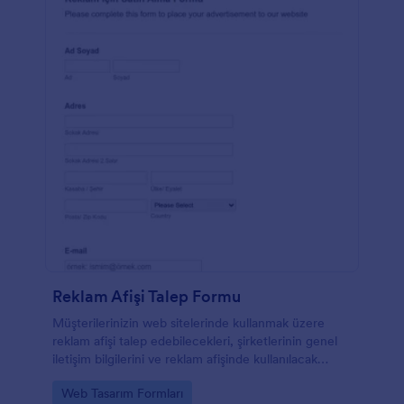
Reklam Afişi Talep Formu
Müşterilerinizin web sitelerinde kullanmak üzere
reklam afişi talep edebilecekleri, şirketlerinin genel
iletişim bilgilerini ve reklam afişinde kullanılacak
içerikleri gönderebilecekleri bir talep formu.
Go to Category:
Web Tasarım Formları