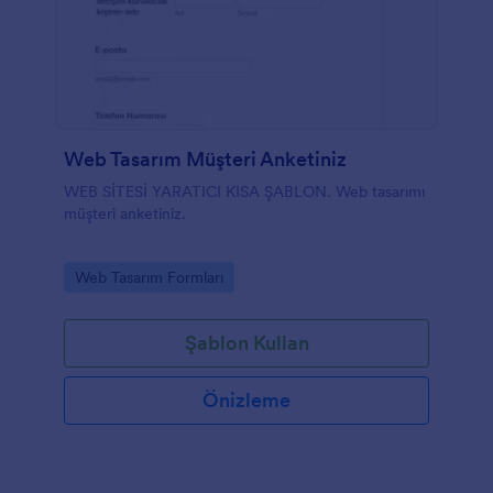
Web Tasarım Müşteri Anketiniz
WEB SİTESİ YARATICI KISA ŞABLON. Web tasarımı
müşteri anketiniz.
Go to Category:
Web Tasarım Formları
Şablon Kullan
Önizleme