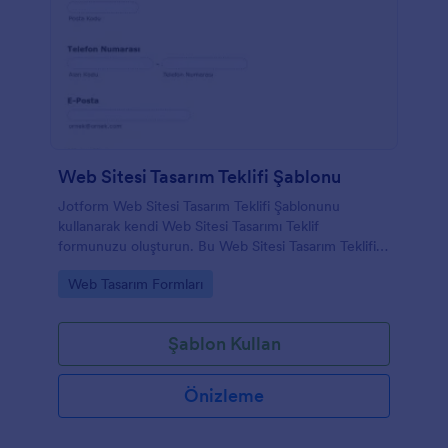
Web Sitesi Tasarım Teklifi Şablonu
Jotform Web Sitesi Tasarım Teklifi Şablonunu
kullanarak kendi Web Sitesi Tasarımı Teklif
formunuzu oluşturun. Bu Web Sitesi Tasarım Teklifi
şablonu yalnızca örnek bir şablondur ancak
Go to Category:
Web Tasarım Formları
düzenleme aracı özelliğini kullanarak onu
düzenleyebilir ve bazı bilgileri değiştirebilirsiniz. PDF
formu, bir Web Sitesi Tasarım Teklifi oluşturmak için
Şablon Kullan
gereken temel bilgileri içerir. Sadece kutuları
doldurun, beğeninize göre bilgileri özelleştirin,
ekleyin veya kaldırın.
Önizleme