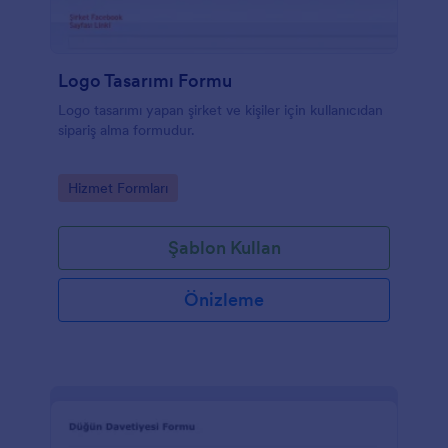
Logo Tasarımı Formu
Logo tasarımı yapan şirket ve kişiler için kullanıcıdan
sipariş alma formudur.
Go to Category:
Hizmet Formları
Şablon Kullan
Önizleme