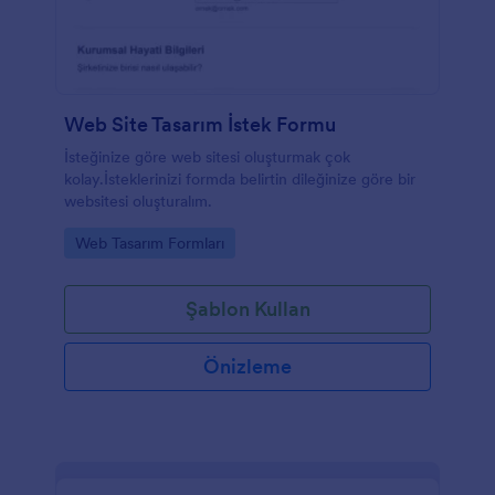
Web Site Tasarım İstek Formu
İsteğinize göre web sitesi oluşturmak çok
kolay.İsteklerinizi formda belirtin dileğinize göre bir
websitesi oluşturalım.
Go to Category:
Web Tasarım Formları
Şablon Kullan
Önizleme