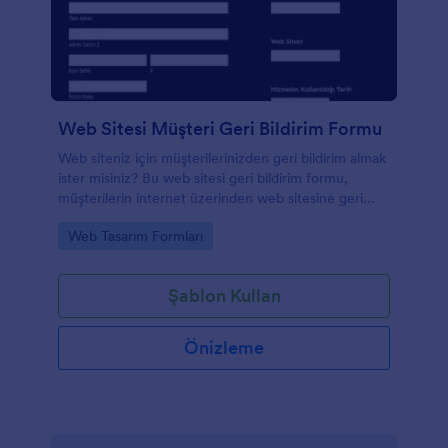
Web Sitesi Müşteri Geri Bildirim Formu
Web siteniz için müşterilerinizden geri bildirim almak
ister misiniz? Bu web sitesi geri bildirim formu,
müşterilerin internet üzerinden web sitesine geri
bildirim yapabilmeleri için kullanılan basit ve kullanımı
Go to Category:
Web Tasarım Formları
kolay bir geri bildirim formudur. Bu form şablonunu
istediğiniz gibi yeni alanlar ekleyerek
özelleştirebilirsiniz.
Şablon Kullan
Önizleme