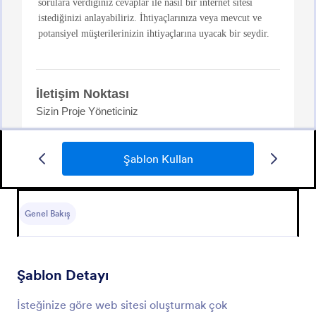
Şablon Kullan
Bootstrap Tasarımı
Güzel gözüken bootstrap temalı formlar oluşturmak
için taslak.
Genel Bakış
Go to Category:
Web Tasarım Formları
Şablon Detayı
Şablon Kullan
İsteğinize göre web sitesi oluşturmak çok