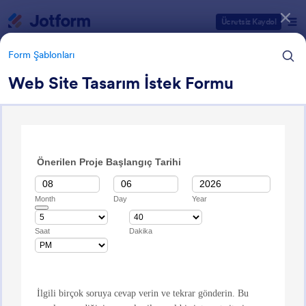
Diyalog başlangıcı
Ücretsiz Kaydol
Form Şablonları
Web Site Tasarım İstek Formu
Form Şablonu Kategorileri
Form Şablonları
Web Tasarım Formları
32 Şablon