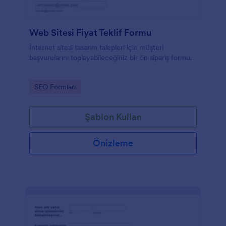
Web Sitesi Fiyat Teklif Formu
İnternet sitesi tasarım talepleri için müşteri
başvurularını toplayabileceğiniz bir ön sipariş formu.
Go to Category:
SEO Formları
Şablon Kullan
Önizleme